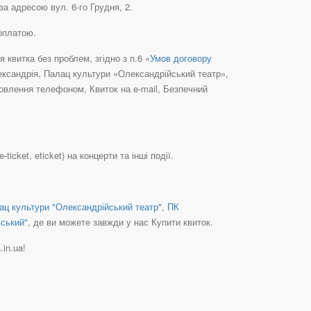
а адресою вул. 6-го Грудня, 2.
оплатою.
квитка без проблем, згідно з п.6 «
Умов договору
лександрія, Палац культури «Олександрійський театр»,
овлення телефоном, Квиток на e-mail, Безпечний
cket, eticket) на концерти та інші події.
ац культури "Олександрійський театр"
,
ПК
ьський"
, де ви можете завжди у нас Купити квиток.
.in.ua!