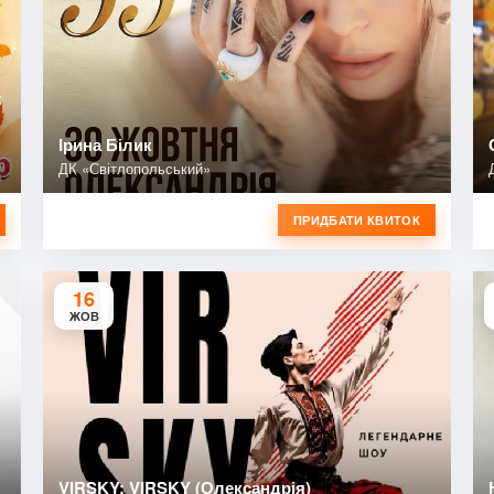
:
Ірина Білик
ДК «Світлопольський»
ПРИДБАТИ КВИТОК
16
ЖОВ
VIRSKY: VIRSKY (Олександрія)