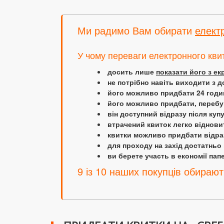
Ми радимо Вам обирати
елект
У чому переваги електронного кви
досить лише
показати його з е
не потрібно навіть виходити з д
його можливо придбати 24 години
його можливо придбати, перебув
він доступний відразу після куп
втрачений квиток легко віднови
квитки можливо придбати відраз
для проходу на захід достатньо
ви берете участь в економії папер
9 із 10 наших покупців обирают