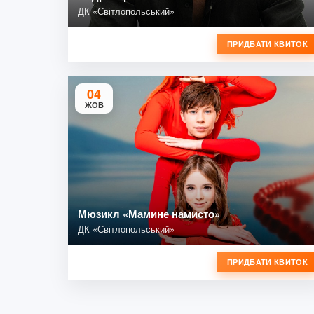
ДК «Світлопольський»
ПРИДБАТИ КВИТОК
04
ЖОВ
Мюзикл «Мамине намисто»
ДК «Світлопольський»
ПРИДБАТИ КВИТОК