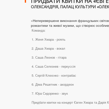
ПРИДБАТИ КВИТКИ НА «ЄВГЕ
ОЛЕКСАНДРІЯ, ПАЛАЦ КУЛЬТУРИ «ОЛЕКСА
«Неперевершене виконання французьких світових 
романтики та живої музики, що створює особлив
Команда:
1. Женя Хмара - рояль
2. ⁠Даша Хмара - вокал
3. ⁠Саша Леонов - гітара
4. ⁠Саша Селезнев - перкуссія
5. ⁠Сергій Клюєнко - контрабас
6. ⁠Діма Решетник - акордеон
7. ⁠Юра Сидоренко - звук
Придбати квитки на концерт Євген Хмара та Дарія Ко