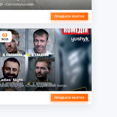
ДК «Світлопольський»
ПРИДБАТИ КВИТОК
03
ЖОВ
Ladies’ Night
Палац культури «Олександрійський театр»
ПРИДБАТИ КВИТОК