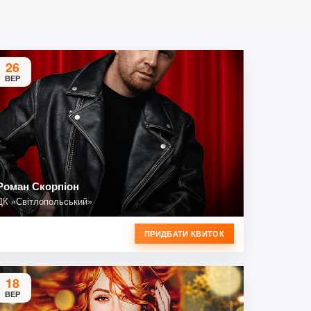
26
ВЕР
Роман Скорпіон
ДК «Світлопольський»
ПРИДБАТИ КВИТОК
18
ВЕР