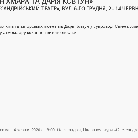
Н ХМАРА ТА ДАРІЯ КОВТУН»
НДРІЙСЬКИЙ ТЕАТР», ВУЛ. 6-ГО ГРУДНЯ, 2 - 14 ЧЕРВНЯ
хітів та авторських пісень від Дарії Ковтун у супроводі Євгена Хм
у атмосферу кохання і витонченості.»
втун 14 червня 2026 о 18:00, Олександрія, Палац культури «Олександрійс