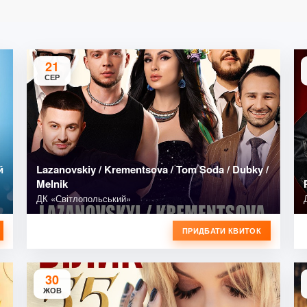
21
СЕР
й
Lazanovskiy / Krementsova / Tom Soda / Dubky /
Melnik
ДК «Світлопольський»
ПРИДБАТИ КВИТОК
30
ЖОВ