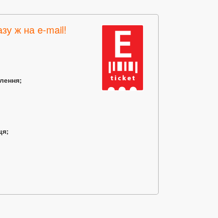
зу ж на e-mail!
млення;
ця;