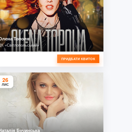
Олена Тополя
ДК «Світлопольський»
ПРИДБАТИ КВИТОК
26
ЛИС
Наталія Бучинська