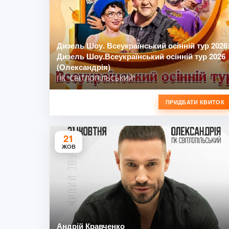
Дизель Шоу. Всеукраїнський осінній тур 2026
Дизель Шоу.Всеукраїнський осінній тур 2026
(Олександрія)
ПК “СВІТЛОПІЛЬСЬКИЙ”
ПРИДБАТИ КВИТОК
21
ЖОВ
Андрій Кравченко