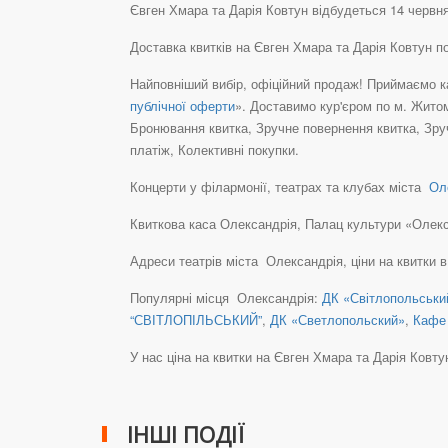
Євген Хмара та Дарія Ковтун відбудеться 14 червня
Доставка квитків на Євген Хмара та Дарія Ковтун 
Найповніший вибір, офіційний продаж! Приймаємо ка
публічної оферти
». Доставимо кур'єром по м. Житом
Бронювання квитка, Зручне повернення квитка, Зру
платіж, Колективні покупки.
Концерти у філармонії, театрах та клубах міста
Оле
Квиткова каса Олександрія, Палац культури «Олександ
Адреси театрів міста Олександрія, ціни на квитки 
Популярні місця Олександрія:
ДК «Світлопольськи
“СВІТЛОПІЛЬСЬКИЙ”
,
ДК «Светлопольский»
,
Кафе
У нас ціна на квитки на Євген Хмара та Дарія Ковтун ці
ІНШІ ПОДІЇ