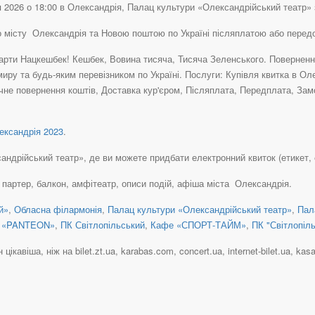
 2026 о 18:00 в Олександрія, Палац культури «Олександрійський театр» з
по місту Олександрія та Новою поштою по Україні післяплатою або перед
рти Нацкешбек! Кешбек, Вовина тисяча, Тисяча Зеленського. Повернення 
иру та будь-яким перевізником по Україні. Послуги: Купівля квитка в О
чне повернення коштів, Доставка кур'єром, Післяплата, Передплата, Зам
ксандрія 2023
.
рійський театр», де ви можете придбати електронний квиток (етикет, e-ti
в партер, балкон, амфітеатр, описи подій, афіша міста Олександрія.
й»
,
Обласна філармонія
,
Палац культури «Олександрійський театр»
,
Пал
 «PANTEON»
,
ПК Світлопільський
,
Кафе «СПОРТ-ТАЙМ»
,
ПК "Світлопіл
кавіша, ніж на bilet.zt.ua, karabas.com, concert.ua, internet-bilet.ua, kasa