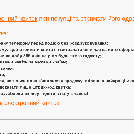
ронний квиток
при покупці та отримати його одра
тка:
крану телефону
перед подією без роздруковування;
ому, щоб отримати квиток, і витрачати свій час на його офор
 на добу 365 днів на рік з будь-якого гаджету;
аючи навіть за межами країни;
ування;
ти;
у, як тільки вони з'явилися у продажу, обравши найкращі міс
 показати лише штрих-код квитка;
у, зберіганні лісу і йдете в ногу з часом!
ь електронний квиток!