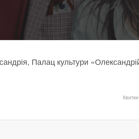
сандрія, Палац культури «Олександрійс
Квитки