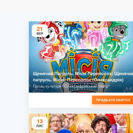
21
ВЕР
Щенячий Патруль. Місія Переполох: Щенячи
патруль. Місія: Переполох (Олександрія)
Палац культури "Олександрійський театр"
ПРИДБАТИ КВИТОК
13
ЛИС