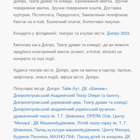
Дніпро, Театр драми та комедії, Бронювання квитка, Зручне
повернення квитка, Зручне повернення коштів, Доставка
кур'єром, Післяплата, Передплата, Замовлення телефоном,
Квиток на e-mail, Безпечний платіж, Колективні покупки.
Концерти у філармонії, театрах та клубах міста
Дніпро 2023
.
Квиткова каса Дніпро, Театр драми та комедії, де ви можете
придбати електронний квиток (етикет, e-ticket, eticket) на
концерти та інші події.
Адреси театрів міста Дніпро, ціни на квитки в партер, балкон,
амфітеатр, описи подій, афіша міста Дніпро.
Популярні місця Дніпро:
Тайм Аут
,
ДК «Шинник»
,
Дніпропетровський Академічний Театр Опери та балету
,
Дніпропетровський державний цирк
,
Театр драми та комедії
,
Дніпропетровський академічний український музично-
драматичний театр ім. Т.Г. Шевченка
,
OPERA Club
,
Центр
"Менора"
,
ДК Машинобудівників
,
Літній театр парку ім. Т. Г.
Шевченка
,
Палац культури машинобудівників
,
Центр Менора,
Будинок Пчолкіна
,
МАХНО ПАБ
,
Палац дітей та юнацтва
,
ДК