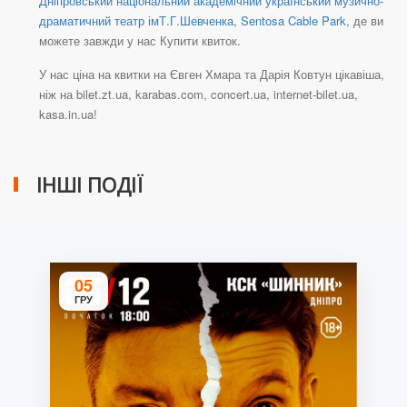
Дніпровський національний академічний український музично-
драматичний театр імТ.Г.Шевченка
,
Sentosa Cable Park
, де ви
можете завжди у нас Купити квиток.
У нас ціна на квитки на Євген Хмара та Дарія Ковтун цікавіша,
ніж на bilet.zt.ua, karabas.com, concert.ua, internet-bilet.ua,
kasa.in.ua!
ІНШІ ПОДІЇ
05
ГРУ