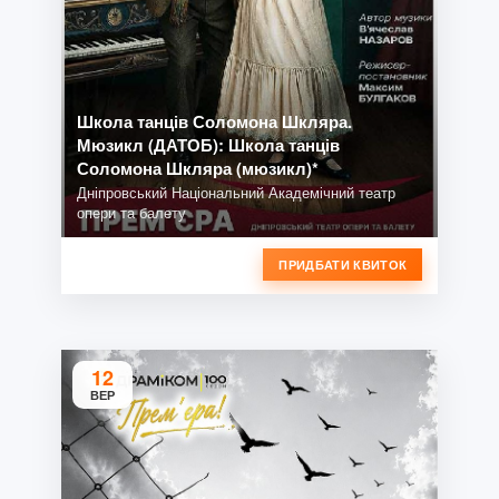
Школа танців Соломона Шкляра.
Мюзикл (ДАТОБ): Школа танців
Соломона Шкляра (мюзикл)*
Дніпровський Національний Академічний театр
опери та балету
ПРИДБАТИ КВИТОК
12
ВЕР