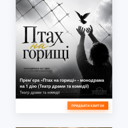
Прем`єра «Птах на горищі» - монодрама
на 1 дію (Театр драми та комедії)
Театр драми та комедії
ПРИДБАТИ КВИТОК