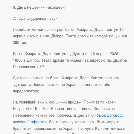
6. ⁠Діма Решетник - акордеон
7. ⁠Юра Сидоренко - звук
Придбати квитки на концерт Євген Хмара та Дарія Ковтун 16
червня 2026 о 18:00, Дніпро, Театр драми та комедії по ціні від
350 грн.
Євген Хмара та Дарія Ковтун відбудеться 16 червня 2026 о
18:00 в Дніпро, Театр драми та комедії за адресою пр. Дмитра
Яворницького, 97.
Доставка квитків на Євген Хмара та Дарія Ковтун по місту
Дніпро та Новою поштою по Україні післяплатою або
передоплатою.
Найповніший вибір, офіційний продаж! Приймаємо карти
Нацкешбек! Кешбек, Вовина тисяча, Тисяча Зеленського.
Повернення квитка без проблем, згідно з п.6 «
Умов договору
публічної оферти
». Доставимо кур'єром по м. Житомиру та
будь-яким перевізником по Україні. Послуги: Купівля квитка в