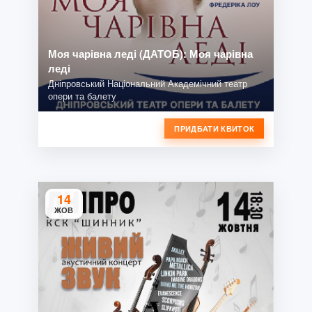
Моя чарівна леді (ДАТОБ): Моя чарівна
леді
Дніпровський Національний Академічний театр
опери та балету
ПРИДБАТИ КВИТОК
14
ЖОВ