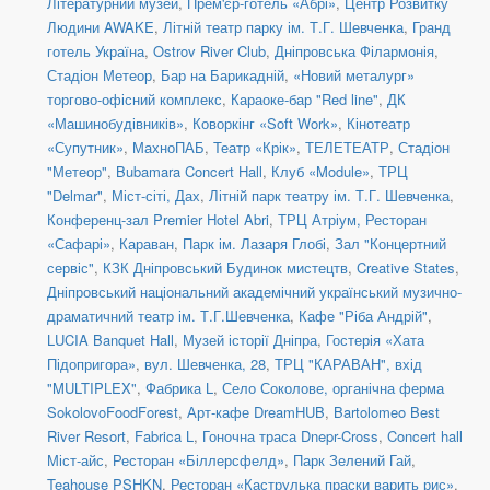
Літературний музей
,
Прем'єр-готель «Абрі»
,
Центр Розвитку
Людини AWAKE
,
Літній театр парку ім. Т.Г. Шевченка
,
Гранд
готель Україна
,
Ostrov River Club
,
Дніпровська Філармонія
,
Стадіон Метеор
,
Бар на Барикадній
,
«Новий металург»
торгово-офісний комплекс
,
Караоке-бар "Red line"
,
ДК
«Машинобудівників»
,
Коворкінг «Soft Work»
,
Кінотеатр
«Супутник»
,
МахноПАБ
,
Театр «Крік»
,
ТЕЛЕТЕАТР
,
Стадіон
"Метеор"
,
Bubamara Concert Hall
,
Клуб «Module»
,
ТРЦ
"Delmar"
,
Міст-сіті, Дах
,
Літній парк театру ім. Т.Г. Шевченка
,
Конференц-зал Premier Hotel Abri
,
ТРЦ Атріум, Ресторан
«Сафарі»
,
Караван
,
Парк ім. Лазаря Глобі
,
Зал "Концертний
сервіс"
,
КЗК Дніпровський Будинок мистецтв
,
Creative States
,
Дніпровський національний академічний український музично-
драматичний театр ім. Т.Г.Шевченка
,
Кафе "Ріба Андрій"
,
LUCIA Banquet Hall
,
Музей історії Дніпра
,
Гостерія «Хата
Підопригора»
,
вул. Шевченка, 28
,
ТРЦ "КАРАВАН", вхід
"MULTIPLEX"
,
Фабрика L
,
Село Соколове, органічна ферма
SokolovoFoodForest
,
Арт-кафе DreamHUB
,
Bartolomeo Best
River Resort
,
Fabrica L
,
Гоночна траса Dnepr-Cross
,
Concert hall
Міст-айс
,
Ресторан «Біллерсфелд»
,
Парк Зелений Гай
,
Teahouse PSHKN
,
Ресторан «Каструлька праски варить рис»
,