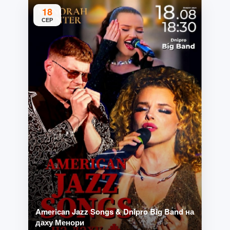
18
СЕР
American Jazz Songs & Dnipro Big Band на
даху Менори