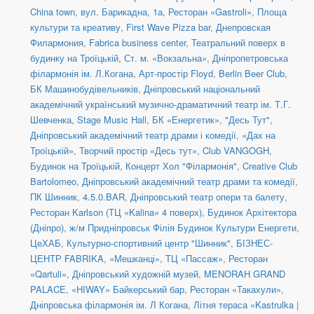
China town, вул. Барикадна, 1а
,
Ресторан «Gastroli»
,
Площа
культури та креативу
,
First Wave Pizza bar
,
Днепровская
Филармония
,
Fabrica business center
,
Театральний поверх в
будинку на Троїцькій
,
Ст. м. «Вокзальна»
,
Дніпропетровська
філармонія ім. Л.Когана
,
Арт-простір Floyd
,
Berlin Beer Club
,
БК Машинобудівельників
,
Дніпровський національний
академічний український музично-драматичний театр ім. Т.Г.
Шевченка
,
Stage Music Hall
,
БК «Енергетик»
,
"Десь Тут"
,
Дніпровський академічний театр драми і комедії
,
«Дах на
Троїцькій»
,
Творчий простір «Десь тут»
,
Club VANGOGH
,
Будинок на Троїцькій
,
Концерт Хол "Філармонія"
,
Creative Club
Bartolomeo
,
Дніпровський академічний театр драми та комедії
,
ПК Шинник
,
4.5.0.BAR
,
Дніпровський театр опери та балету
,
Ресторан Karlson (ТЦ «Kalina» 4 поверх)
,
Будинок Архітектора
(Дніпро)
,
ж/м Придніпровськ Філія Будинок Культури Енергети
,
ЦеХАБ
,
Культурно-спортивний центр "Шинник"
,
БІЗНЕС-
ЦЕНТР FABRIKA
,
«Мешканці», ТЦ «Пассаж»
,
Ресторан
«Qartuli»
,
Дніпровський художній музей
,
MENORAH GRAND
PALACE
,
«HIWAY» Байкерський бар
,
Ресторан «Такахули»
,
Дніпровська філармонія ім. Л Когана
,
Літня тераса «Kastrulka |