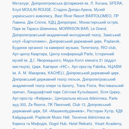
Металург
,
Дніпропетровська філармонія ім. Л. Когана
,
SFERA
,
Клуб MOULIN ROUGE
,
Стадіон Дніпро-Арена
,
Музей
українського живопису
,
Best River Resort BARTOLOMEO
,
ПР
Лавина
,
Дім Спілок
,
КДЦ Дніпропрес
,
Монастирський острів
,
Парк ім.Тараса Шевченка
,
MORRISON BAR
,
Le Grand
,
Дніпропетровський академічний молодіжний театр
,
Заміський
клуб «Бартоломео»
,
Дніпровський державний цирк
,
Poplavok
,
Будинок органної та камерної музыки
,
Телетеатр
,
RIO club
,
Арт-центр Квартира
,
Центр конференцій Parle
,
Історичний
музей ім. Д.І. Яворницького
,
Медіа-Холл кімната 21 (відділ
мистецтв)
,
Цирк
,
Кав'ярня «НІС»
,
Арт-простір Fabrika
,
НЦАВМ
ім. А. М. Макарова
,
KACHELI
,
Дніпровський державний цирк
,
Дніпровський державний театр ляльок
,
Дніпропетровський
академічний театр опери та балету
,
Trans Force
,
Фестивальний
причал
,
Ландшафтний парк Світлані Кульбашної
,
Біля Цирку
,
Арт-простір «Фабрика»
,
Центральна міська бібліотека
,
Parle
ауд 303
,
Ze Rooms
,
ПК Північний
,
Club 13
,
Дніпровський
державний цирк
,
БК «Машинобудівників»
,
Ресторан Хутір
,
КДК
Кайдацький
,
Poplavok Music Hall
,
Технічна бібліотека ім.
Кирила та Мефодія
,
Gogol Hub
,
Hotel Reikartz
,
Visart Academy
,