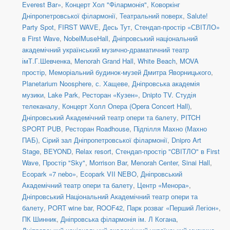
Everest Bar»
,
Концерт Хол "Філармонія"
,
Коворкінг
Дніпропетровської філармонії
,
Театральний поверх
,
Salute!
Party Spot
,
FIRST WAVE
,
Десь Тут
,
Стендап-простір «СВІТЛО»
в First Wave
,
NobelMuseHall
,
Дніпровський національний
академічний український музично-драматичний театр
імТ.Г.Шевченка
,
Menorah Grand Hall
,
White Beach
,
MOVA
простір
,
Меморіальний будинок-музей Дмитра Яворницького
,
Planetarium Noosphere
,
с. Хащеве
,
Дніпровська академія
музики
,
Lake Park
,
Ресторан «Кузен»
,
Dnipto TV. Студія
телеканалу
,
Концерт Холл Опера (Opera Concert Hall)
,
Дніпровський Академічний театр опери та балету
,
PITCH
SPORT PUB
,
Ресторан Roadhouse
,
Підпілля Махно (Махно
ПАБ)
,
Сірий зал Дніпропетровської філармонії
,
Dnipro Art
Stage
,
BEYOND
,
Relax resort
,
Стендап-простір "CВІТЛО" в First
Wave
,
Простір "Sky"
,
Morrison Bar
,
Menorah Center, Sinai Hall
,
Ecopark «7 nebo»
,
Ecopark VII NEBO
,
Дніпровський
Академічний театр опери та балету
,
Центр «Менора»
,
Дніпровський Національний Академічний театр опери та
балету
,
PORT wine bar
,
ROOF42
,
Парк розваг «Перший Легіон»
,
ПК Шинник
,
Дніпровська філармонія ім. Л Когана
,