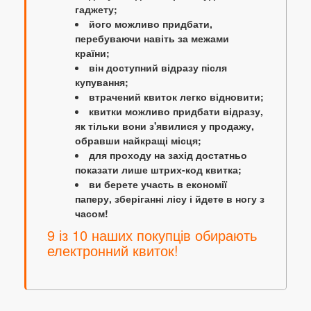
гаджету;
його можливо придбати,
перебуваючи навіть за межами
країни;
він доступний відразу після
купування;
втрачений квиток легко відновити;
квитки можливо придбати відразу,
як тільки вони з'явилися у продажу,
обравши найкращі місця;
для проходу на захід достатньо
показати лише штрих-код квитка;
ви берете участь в економії
паперу, зберіганні лісу і йдете в ногу з
часом!
9 із 10 наших покупців обирають
електронний квиток!