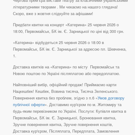
Чергова прем’єра вистави театру за класичними українськими
літературними творами . Ми чекаємо на нашого глядача!
Скоро, вже з жовтня слідкуйте за афішами!
Придбати квитки на концерт «Катерина» 25 червня 2026 о
18:00, Первомайськ, БК ім. Є. Зарницької по ціні від 300 грн.
«Катерина» відбудеться 25 червня 2026 о 18:00 в
Первомайськ, БК ім. Є. Зарницької за адресою пл. Шевченка,
1.
Доставка квитків на «Катерина» по місту Первомайськ та
Новою поштою по Україні післяплатою або передоплатою.
Найповніший вибір, офіційний продаж! Приймаємо карти
Нацкешбек! Кешбек, Вовина тисяча, Тисяча Зеленського.
Повернення квитка без проблем, згідно з п.6 «
Умов договору
публічної оферти
». Доставимо кур'єром по м. Житомиру та
будь-яким перевізником по Україні. Послуги: Купівля квитка в
Первомайськ, БК ім. Є. Зарницької, Бронювання квитка,
Зручне повернення квитка, Зручне повернення коштів,
Доставка кур'єром, Післяплата, Передплата, Замовлення