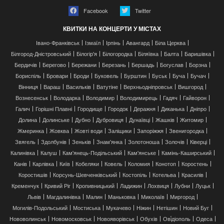
Facebook
Twitter
КВИТКИ НА КОНЦЕРТИ У МІСТАХ
Івано-Франківськ
Ізмаїл
Ірпінь
Авангард
Біла Церква
Білгород-Дністровський
Білогір'я
Білогородка
Біляївка
Балта
Баришівка
Бердичів
Берегово
Бережани
Березань
Бершадь
Богуслав
Борзна
Бориспіль
Бровари
Броди
Буковель
Бурштин
Буськ
Буча
Бучач
Вінниця
Вараш
Васильків
Ватутіне
Верхньодніпровськ
Вишгород
Вознесенськ
Володарка
Володимир
Володимирець
Гадяч
Гайворон
Галич
Горішні Плавні
Городище
Городок
Деражня
Диканька
Дніпро
Долина
Долинське
Дубно
Дубровиця
Дунаївці
Жашків
Житомир
Жмеринка
Жовква
Жовті води
Заліщики
Запоріжжя
Звенигородка
Звягель
Здолбунів
Зеньків
Знам'янка
Золотоноша
Золочів
Ківерці
Калинівка
Калуш
Кам'янець-Подільський
Кам'янське
Камінь-Каширський
Канів
Карлівка
Київ
Кобеляки
Ковель
Коломия
Конотоп
Коростень
Коростишів
Корсунь-Шевченківський
Костопіль
Котельва
Красилів
Кременчук
Кривий Ріг
Кропивницький
Ладижин
Лохвиця
Лубни
Луцьк
Львів
Магдалинівка
Малин
Маньковка
Миколаїв
Миргород
Могилів-Подольський
Мостиська
Мукачево
Ніжин
Нетішин
Новий Буг
Нововолинськ
Новомосковськ
Новояворівськ
Обухів
Ові́діополь
Одеса