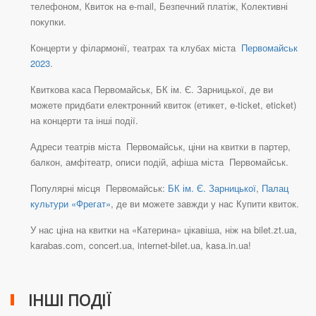
телефоном, Квиток на e-mail, Безпечний платіж, Колективні
покупки.
Концерти у філармонії, театрах та клубах міста
Первомайськ
2023
.
Квиткова каса Первомайськ, БК ім. Є. Зарницької, де ви
можете придбати електронний квиток (етикет, e-ticket, eticket)
на концерти та інші події.
Адреси театрів міста Первомайськ, ціни на квитки в партер,
балкон, амфітеатр, описи подій, афіша міста Первомайськ.
Популярні місця Первомайськ:
БК ім. Є. Зарницької
,
Палац
культури «Фрегат»
, де ви можете завжди у нас Купити квиток.
У нас ціна на квитки на «Катерина» цікавіша, ніж на bilet.zt.ua,
karabas.com, concert.ua, internet-bilet.ua, kasa.in.ua!
ІНШІ ПОДІЇ