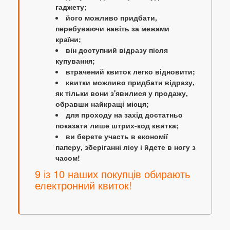
гаджету;
його можливо придбати,
перебуваючи навіть за межами
країни;
він доступний відразу після
купування;
втрачений квиток легко відновити;
квитки можливо придбати відразу,
як тільки вони з'явилися у продажу,
обравши найкращі місця;
для проходу на захід достатньо
показати лише штрих-код квитка;
ви берете участь в економії
паперу, зберіганні лісу і йдете в ногу з
часом!
9 із 10 наших покупців обирають
електронний квиток!