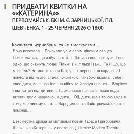
ПРИДБАТИ КВИТКИ НА
««КАТЕРИНА»»
ПЕРВОМАЙСЬК, БК ІМ. Є. ЗАРНИЦЬКОЇ, ПЛ.
ШЕВЧЕНКА, 1 - 25 ЧЕРВНЯ 2026 О 18:00
Кохайтеся, чорнобриві, та не з москалями….
Вона покохала… Покохала усім своїм дівочим серцем…
Покохала так, що забула і матір і батька і все навкруги. І все
одно, що скажуть люде! Тільки він, тільки Іван… Та й що, що
москаль? Не має кохання Катрусі ні перепон, ні кордонів! І
понесла від нього, стала покриткою, ганьбою вкрила і себе і
своє дитя, бо пішов Іван на війну та й забув про неї… Відрікся
і від Катрі і від дитини… Та оженився на іншій. Темні води
вкрили долю нещасної, а дитя… Ой, дитя, що з тобою буде в
тому жахливому світі…. Народилося ти байстрючам, сиротою
помреш…
Безсмертна драма за мотивами поеми Тараса Григоровича
Шевченко «Катерина» у постановці Ukraine Modern Theatre.