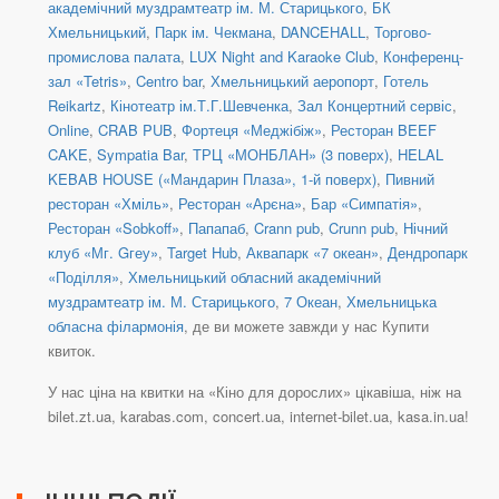
академічний муздрамтеатр ім. М. Старицького
,
БК
Хмельницький
,
Парк ім. Чекмана
,
DANCEHALL
,
Торгово-
промислова палата
,
LUX Night and Karaoke Club
,
Конференц-
зал «Tetris»
,
Centro bar
,
Хмельницький аеропорт
,
Готель
Reikartz
,
Кінотеатр ім.Т.Г.Шевченка
,
Зал Концертний сервіс
,
Online
,
CRAB PUB
,
Фортеця «Меджібіж»
,
Ресторан BEEF
CAKE
,
Sympatia Bar
,
ТРЦ «МОНБЛАН» (3 поверх)
,
HELAL
KEBAB HOUSE («Мандарин Плаза», 1-й поверх)
,
Пивний
ресторан «Хміль»
,
Ресторан «Арєна»
,
Бар «Симпатія»
,
Ресторан «Sobkoff»
,
Папапаб
,
Crann pub
,
Crunn pub
,
Нічний
клуб «Мг. Gгеу»
,
Target Hub
,
Аквапарк «7 океан»
,
Дендропарк
«Поділля»
,
Хмельницький обласний академічний
муздрамтеатр ім. М. Старицького
,
7 Океан
,
Хмельницька
обласна філармонія
, де ви можете завжди у нас Купити
квиток.
У нас ціна на квитки на «Кіно для дорослих» цікавіша, ніж на
bilet.zt.ua, karabas.com, concert.ua, internet-bilet.ua, kasa.in.ua!