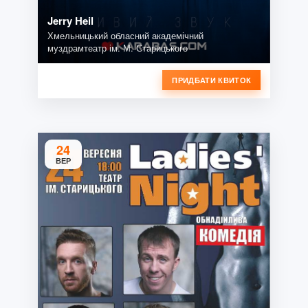
Jerry Heil
Хмельницький обласний академічний
муздрамтеатр ім. М. Старицького
ПРИДБАТИ КВИТОК
24
ВЕР