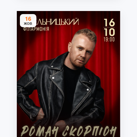
16
ЖОВ