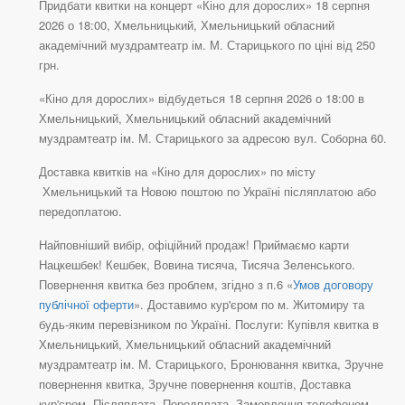
Придбати квитки на концерт «Кіно для дорослих» 18 серпня
2026 о 18:00, Хмельницький, Хмельницький обласний
академічний муздрамтеатр ім. М. Старицького по ціні від 250
грн.
«Кіно для дорослих» відбудеться 18 серпня 2026 о 18:00 в
Хмельницький, Хмельницький обласний академічний
муздрамтеатр ім. М. Старицького за адресою вул. Соборна 60.
Доставка квитків на «Кіно для дорослих» по місту
Хмельницький та Новою поштою по Україні післяплатою або
передоплатою.
Найповніший вибір, офіційний продаж! Приймаємо карти
Нацкешбек! Кешбек, Вовина тисяча, Тисяча Зеленського.
Повернення квитка без проблем, згідно з п.6 «
Умов договору
публічної оферти
». Доставимо кур'єром по м. Житомиру та
будь-яким перевізником по Україні. Послуги: Купівля квитка в
Хмельницький, Хмельницький обласний академічний
муздрамтеатр ім. М. Старицького, Бронювання квитка, Зручне
повернення квитка, Зручне повернення коштів, Доставка
кур'єром, Післяплата, Передплата, Замовлення телефоном,