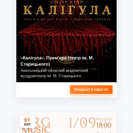
«Калігула». Прем'єра (театр ім. М.
Старицького)
Хмельницький обласний академічний
муздрамтеатр ім. М. Старицького
ПРИДБАТИ КВИТОК
01
ВЕР