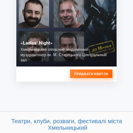
«Ladies’ Night»
Хмельницький обласний академічний
муздрамтеатр ім. М. Старицького Центральный
зал
ПРИДБАТИ КВИТОК
Театри, клуби, розваги, фестивалі міста
Хмельницький