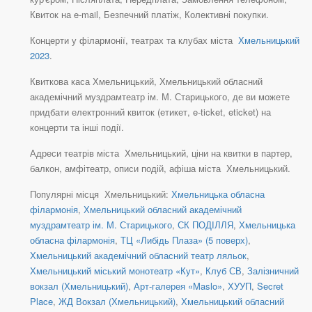
Квиток на e-mail, Безпечний платіж, Колективні покупки.
Концерти у філармонії, театрах та клубах міста
Хмельницький
2023
.
Квиткова каса Хмельницький, Хмельницький обласний
академічний муздрамтеатр ім. М. Старицького, де ви можете
придбати електронний квиток (етикет, e-ticket, eticket) на
концерти та інші події.
Адреси театрів міста Хмельницький, ціни на квитки в партер,
балкон, амфітеатр, описи подій, афіша міста Хмельницький.
Популярні місця Хмельницький:
Хмельницька обласна
філармонія
,
Хмельницький обласний академічний
муздрамтеатр ім. М. Старицького
,
СК ПОДІЛЛЯ
,
Хмельницька
обласна філармонія
,
ТЦ «Либідь Плаза» (5 поверх)
,
Хмельницький академічний обласний театр ляльок
,
Хмельницький міський монотеатр «Кут»
,
Клуб СВ
,
Залізничний
вокзал (Хмельницький)
,
Арт-галерея «Maslo»
,
ХУУП
,
Secret
Place
,
ЖД Вокзал (Хмельницький)
,
Хмельницький обласний