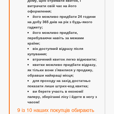
дому, щоб отримати квиток, і
витрачати свій час на його
оформлення;
його можливо придбати 24 години
на добу 365 днів на рік з будь-якого
гаджету;
його можливо придбати,
перебуваючи навіть за межами
країни;
він доступний відразу після
купування;
втрачений квиток легко відновити;
квитки можливо придбати відразу,
як тільки вони з'явилися у продажу,
обравши найкращі місця;
для проходу на захід достатньо
показати лише штрих-код квитка;
ви берете участь в економії
паперу, зберіганні лісу і йдете в ногу з
часом!
9 із 10 наших покупців обирають