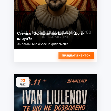
Стендап Володимира Шумко «Шо ти
клоун?»
Хмельницька обласна філармонія
ПРИДБАТИ КВИТОК
23
ЛИС