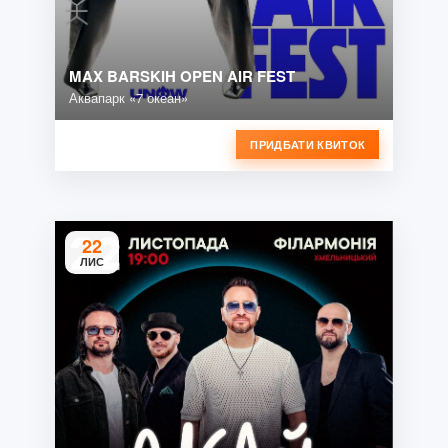
MAX BARSKIH OPEN AIR FEST
Аквапарк «7 океан»
ПРИДБАТИ КВИТОК
22
ЛИС