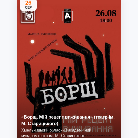
26
СЕР
«Борщ. Мій рецепт виживання» (театр ім.
М. Старицького)
Хмельницький обласний академічний
муздрамтеатр ім. М. Старицького