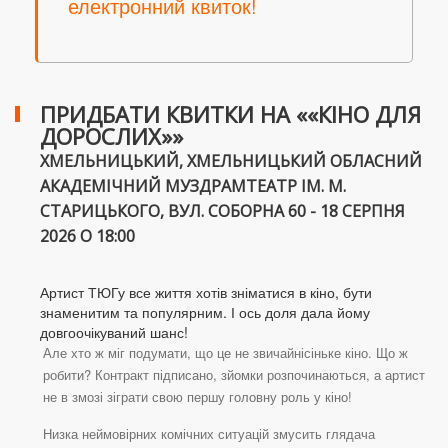
електронний квиток!
ПРИДБАТИ КВИТКИ НА ««КІНО ДЛЯ
ДОРОСЛИХ»»
ХМЕЛЬНИЦЬКИЙ, ХМЕЛЬНИЦЬКИЙ ОБЛАСНИЙ
АКАДЕМІЧНИЙ МУЗДРАМТЕАТР ІМ. М.
СТАРИЦЬКОГО, ВУЛ. СОБОРНА 60 - 18 СЕРПНЯ
2026 О 18:00
Артист ТЮГу все життя хотів зніматися в кіно, бути
знаменитим та популярним. І ось доля дала йому
довгоочікуваний шанс!
Але хто ж міг подумати, що це не звичайнісіньке кіно. Що ж
робити? Контракт підписано, зйомки розпочинаються, а артист
не в змозі зіграти свою першу головну роль у кіно!
Низка неймовірних комічних ситуацій змусить глядача