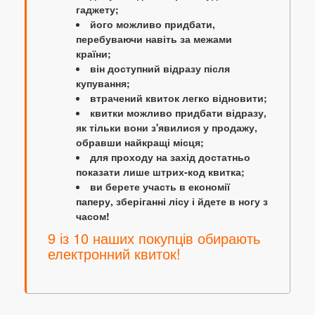
гаджету;
його можливо придбати,
перебуваючи навіть за межами
країни;
він доступний відразу після
купування;
втрачений квиток легко відновити;
квитки можливо придбати відразу,
як тільки вони з'явилися у продажу,
обравши найкращі місця;
для проходу на захід достатньо
показати лише штрих-код квитка;
ви берете участь в економії
паперу, зберіганні лісу і йдете в ногу з
часом!
9 із 10 наших покупців обирають
електронний квиток!