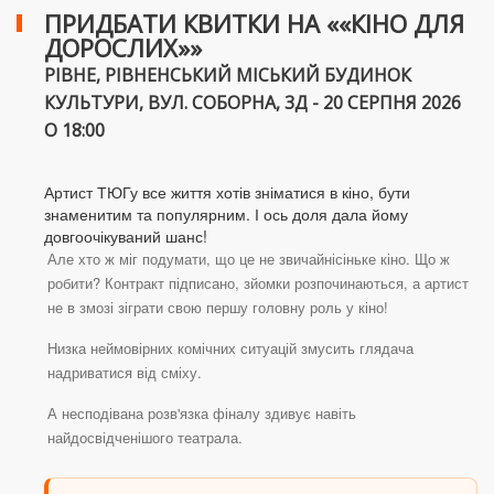
ПРИДБАТИ КВИТКИ НА ««КІНО ДЛЯ
ДОРОСЛИХ»»
РІВНЕ, РІВНЕНСЬКИЙ МІСЬКИЙ БУДИНОК
КУЛЬТУРИ, ВУЛ. СОБОРНА, 3Д - 20 СЕРПНЯ 2026
О 18:00
Артист ТЮГу все життя хотів зніматися в кіно, бути
знаменитим та популярним. І ось доля дала йому
довгоочікуваний шанс!
Але хто ж міг подумати, що це не звичайнісіньке кіно. Що ж
робити? Контракт підписано, зйомки розпочинаються, а артист
не в змозі зіграти свою першу головну роль у кіно!
Низка неймовірних комічних ситуацій змусить глядача
надриватися від сміху.
А несподівана розв'язка фіналу здивує навіть
найдосвідченішого театрала.