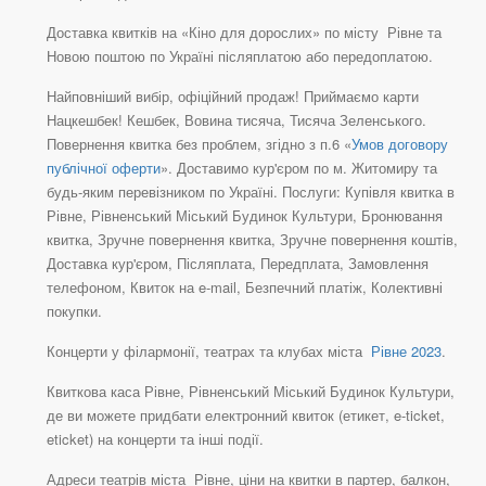
Доставка квитків на «Кіно для дорослих» по місту Рівне та
Новою поштою по Україні післяплатою або передоплатою.
Найповніший вибір, офіційний продаж! Приймаємо карти
Нацкешбек! Кешбек, Вовина тисяча, Тисяча Зеленського.
Повернення квитка без проблем, згідно з п.6 «
Умов договору
публічної оферти
». Доставимо кур'єром по м. Житомиру та
будь-яким перевізником по Україні. Послуги: Купівля квитка в
Рівне, Рівненський Міський Будинок Культури, Бронювання
квитка, Зручне повернення квитка, Зручне повернення коштів,
Доставка кур'єром, Післяплата, Передплата, Замовлення
телефоном, Квиток на e-mail, Безпечний платіж, Колективні
покупки.
Концерти у філармонії, театрах та клубах міста
Рівне 2023
.
Квиткова каса Рівне, Рівненський Міський Будинок Культури,
де ви можете придбати електронний квиток (етикет, e-ticket,
eticket) на концерти та інші події.
Адреси театрів міста Рівне, ціни на квитки в партер, балкон,