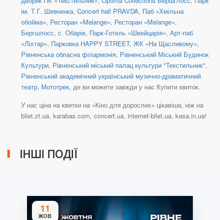
дворик ПК «Текстильник»
,
Optima Collections Бершглосс
,
Парк
ім. Т.Г. Шевченка
,
Concert hall PRAVDA
,
Паб «Хмільна
обойма»
,
Ресторан «Melange»
,
Ресторан «Melange»
,
Бергшлосс
,
с. Обарів, Парк-Готель «Швейцарія»
,
Арт-паб
«Ліхтар»
,
Парковка HAPPY STREET, ЖК «На Щасливому»
,
Рівненська обласна філармонія
,
Рівненський Міський Будинок
Культури
,
Рівненський міський палац культури "Текстильник"
,
Рівненський академічний український музично-драматичний
театр
,
Мототрек
, де ви можете завжди у нас Купити квиток.
У нас ціна на квитки на «Кіно для дорослих» цікавіша, ніж на
bilet.zt.ua, karabas.com, concert.ua, internet-bilet.ua, kasa.in.ua!
ІНШІ ПОДІЇ
11
ЖОВ