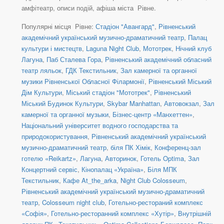
амфітеатр, описи подій, афіша міста Рівне.
Популярні місця Рівне:
Стадіон "Авангард"
,
Рівненський
академічний український музично-драматичний театр
,
Палац
культури і мистецтв
,
Laguna Night Club
,
Мототрек
,
Нічний клуб
Лагуна
,
Паб Сталева Гора
,
Рівненський академічний обласний
театр ляльок
,
ГДК Текстильник
,
Зал камерної та органної
музики Рівненської Обласної Філармонії
,
Рівненський Міський
Дім Культури
,
Міський стадіон "Мототрек"
,
Рівненський
Міський Будинок Культури
,
Skybar Manhattan
,
Автовокзал
,
Зал
камерної та органної музыки
,
Бізнес-центр «Манхеттен»
,
Національний університет водного господарства та
природокористування
,
Рівненський академічний український
музично-драматичний театр
,
біля ПК Хімік
,
Конференц-зал
готелю «Reikartz»
,
Лагуна
,
Авторинок
,
Готель Optima
,
Зал
Концертний сервіс
,
Кінопалац «Україна»
,
Біля МПК
Текстильник
,
Кафе At_the_arka
,
Night Club Colosseum
,
Рівненський академічний український музично-драматичний
театр
,
Colosseum night club
,
Готельно-рестораний комплекс
«Софія»
,
Готельно-ресторанний комплекс «Хутір»
,
Внутрішній