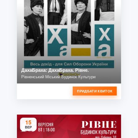
ДахаБраха: ДахаБраха. Рівне.
Рівненський Міський Будинок Культури
ПРИДБАТИ КВИТОК
15
ВЕР