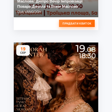
Маслова: Дніпро Вечір Імпровізації
Повара Данила та Вови Маслова
Club VANGOGH
ПРИДБАТИ КВИТОК
19
СЕР