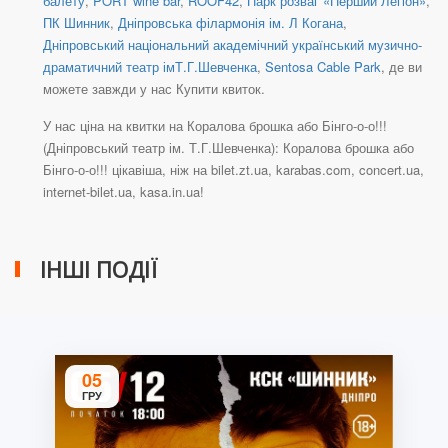
балету
,
PORT wine bar
,
ROOF42
,
Парк розваг «Перший Легіон»
,
ПК Шинник
,
Дніпровська філармонія ім. Л Когана
,
Дніпровський національний академічний український музично-
драматичний театр імТ.Г.Шевченка
,
Sentosa Cable Park
, де ви
можете завжди у нас Купити квиток.
У нас ціна на квитки на Коралова брошка або Бінго-о-о!!!
(Дніпровський театр ім. Т.Г.Шевченка): Коралова брошка або
Бінго-о-о!!! цікавіша, ніж на bilet.zt.ua, karabas.com, concert.ua,
internet-bilet.ua, kasa.in.ua!
ІНШІ ПОДІЇ
05
ГРУ