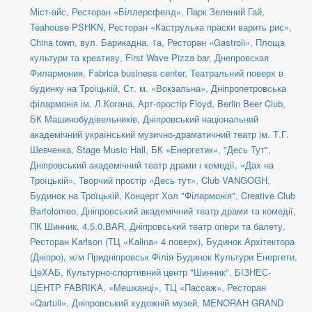
Міст-айс
,
Ресторан «Біллерсфелд»
,
Парк Зелений Гай
,
Teahouse PSHKN
,
Ресторан «Каструлька праски варить рис»
,
China town, вул. Барикадна, 1а
,
Ресторан «Gastroli»
,
Площа
культури та креативу
,
First Wave Pizza bar
,
Днепровская
Филармония
,
Fabrica business center
,
Театральний поверх в
будинку на Троїцькій
,
Ст. м. «Вокзальна»
,
Дніпропетровська
філармонія ім. Л.Когана
,
Арт-простір Floyd
,
Berlin Beer Club
,
БК Машинобудівельників
,
Дніпровський національний
академічний український музично-драматичний театр ім. Т.Г.
Шевченка
,
Stage Music Hall
,
БК «Енергетик»
,
"Десь Тут"
,
Дніпровський академічний театр драми і комедії
,
«Дах на
Троїцькій»
,
Творчий простір «Десь тут»
,
Club VANGOGH
,
Будинок на Троїцькій
,
Концерт Хол "Філармонія"
,
Creative Club
Bartolomeo
,
Дніпровський академічний театр драми та комедії
,
ПК Шинник
,
4.5.0.BAR
,
Дніпровський театр опери та балету
,
Ресторан Karlson (ТЦ «Kalina» 4 поверх)
,
Будинок Архітектора
(Дніпро)
,
ж/м Придніпровськ Філія Будинок Культури Енергети
,
ЦеХАБ
,
Культурно-спортивний центр "Шинник"
,
БІЗНЕС-
ЦЕНТР FABRIKA
,
«Мешканці», ТЦ «Пассаж»
,
Ресторан
«Qartuli»
,
Дніпровський художній музей
,
MENORAH GRAND