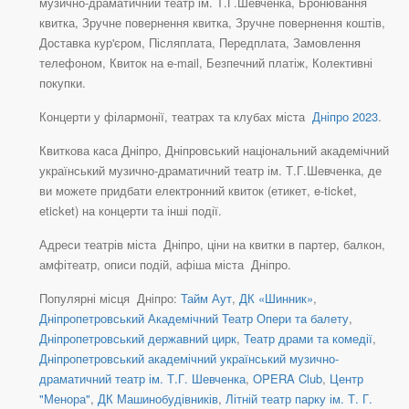
музично-драматичний театр ім. Т.Г.Шевченка, Бронювання
квитка, Зручне повернення квитка, Зручне повернення коштів,
Доставка кур'єром, Післяплата, Передплата, Замовлення
телефоном, Квиток на e-mail, Безпечний платіж, Колективні
покупки.
Концерти у філармонії, театрах та клубах міста
Дніпро 2023
.
Квиткова каса Дніпро, Дніпровський національний академічний
український музично-драматичний театр ім. Т.Г.Шевченка, де
ви можете придбати електронний квиток (етикет, e-ticket,
eticket) на концерти та інші події.
Адреси театрів міста Дніпро, ціни на квитки в партер, балкон,
амфітеатр, описи подій, афіша міста Дніпро.
Популярні місця Дніпро:
Тайм Аут
,
ДК «Шинник»
,
Дніпропетровський Академічний Театр Опери та балету
,
Дніпропетровський державний цирк
,
Театр драми та комедії
,
Дніпропетровський академічний український музично-
драматичний театр ім. Т.Г. Шевченка
,
OPERA Club
,
Центр
"Менора"
,
ДК Машинобудівників
,
Літній театр парку ім. Т. Г.