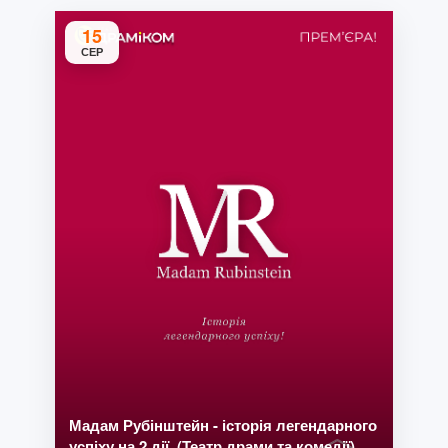
15
СЕР
Мадам Рубінштейн - історія легендарного
успіху на 2 дії. (Театр драми та комедії)