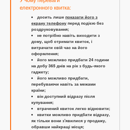
електронного квитка:
досить лише
показати його з
екрану телефону
перед подією без
роздруковування;
не потрібно навіть виходити з
дому, щоб отримати квиток, і
витрачати свій час на його
оформлення;
його можливо придбати 24 години
на добу 365 днів на рік з будь-якого
гаджету;
його можливо придбати,
перебуваючи навіть за межами
країни;
він доступний відразу після
купування;
втрачений квиток легко відновити;
квитки можливо придбати відразу,
як тільки вони з'явилися у продажу,
обравши найкращі місця;