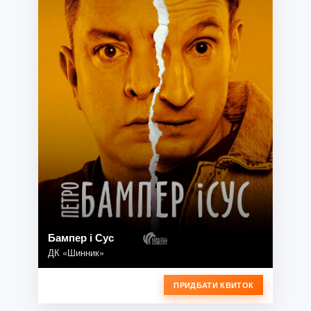
Бампер і Сус
ДК «Шинник»
ПРИДБАТИ КВИТОК