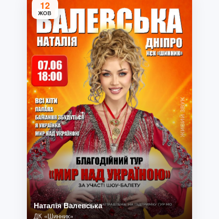
12
ЖОВ
Наталія Валевська
ДК «Шинник»