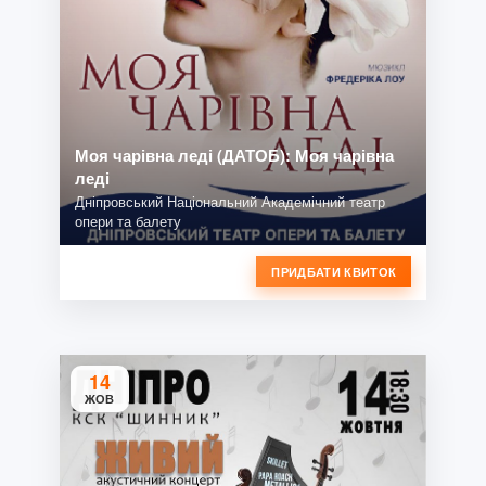
Моя чарівна леді (ДАТОБ): Моя чарівна
леді
Дніпровський Національний Академічний театр
опери та балету
ПРИДБАТИ КВИТОК
14
ЖОВ