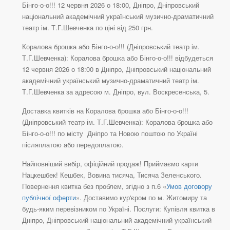
Бінго-о-о!!! 12 червня 2026 о 18:00, Дніпро, Дніпровський
національний академічний український музично-драматичний
театр ім. Т.Г.Шевченка по ціні від 250 грн.
Коралова брошка або Бінго-о-о!!! (Дніпровський театр ім.
Т.Г.Шевченка): Коралова брошка або Бінго-о-о!!! відбудеться
12 червня 2026 о 18:00 в Дніпро, Дніпровський національний
академічний український музично-драматичний театр ім.
Т.Г.Шевченка за адресою м. Дніпро, вул. Воскресенська, 5.
Доставка квитків на Коралова брошка або Бінго-о-о!!!
(Дніпровський театр ім. Т.Г.Шевченка): Коралова брошка або
Бінго-о-о!!! по місту Дніпро та Новою поштою по Україні
післяплатою або передоплатою.
Найповніший вибір, офіційний продаж! Приймаємо карти
Нацкешбек! Кешбек, Вовина тисяча, Тисяча Зеленського.
Повернення квитка без проблем, згідно з п.6 «
Умов договору
публічної оферти
». Доставимо кур'єром по м. Житомиру та
будь-яким перевізником по Україні. Послуги: Купівля квитка в
Дніпро, Дніпровський національний академічний український