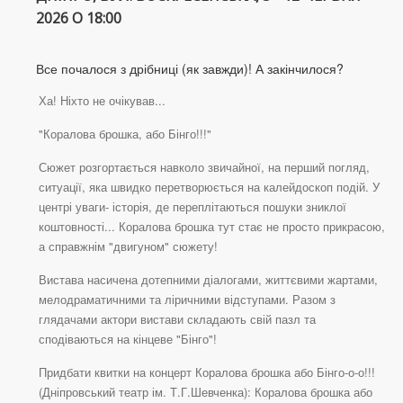
2026 О 18:00
Все почалося з дрібниці (як завжди)! А закінчилося?
Ха! Ніхто не очікував...
"Коралова брошка, або Бінго!!!"
Сюжет розгортається навколо звичайної, на перший погляд,
ситуації, яка швидко перетворюється на калейдоскоп подій. У
центрі уваги- історія, де переплітаються пошуки зниклої
коштовності... Коралова брошка тут стає не просто прикрасою,
а справжнім "двигуном" сюжету!
Вистава насичена дотепними діалогами, життєвими жартами,
мелодраматичними та ліричними відступами. Разом з
глядачами актори вистави складають свій пазл та
сподіваються на кінцеве "Бінго"!
Придбати квитки на концерт Коралова брошка або Бінго-о-о!!!
(Дніпровський театр ім. Т.Г.Шевченка): Коралова брошка або