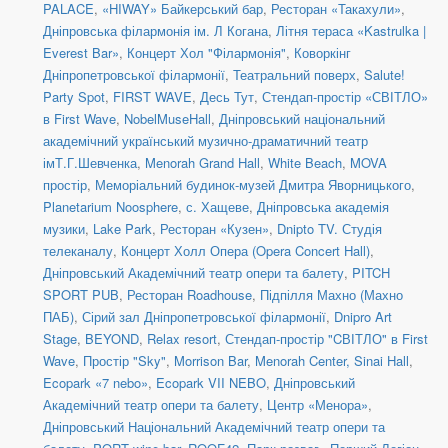
PALACE
,
«HIWAY» Байкерський бар
,
Ресторан «Такахули»
,
Дніпровська філармонія ім. Л Когана
,
Літня тераса «Kastrulka |
Everest Bar»
,
Концерт Хол "Філармонія"
,
Коворкінг
Дніпропетровської філармонії
,
Театральний поверх
,
Salute!
Party Spot
,
FIRST WAVE
,
Десь Тут
,
Стендап-простір «СВІТЛО»
в First Wave
,
NobelMuseHall
,
Дніпровський національний
академічний український музично-драматичний театр
імТ.Г.Шевченка
,
Menorah Grand Hall
,
White Beach
,
MOVA
простір
,
Меморіальний будинок-музей Дмитра Яворницького
,
Planetarium Noosphere
,
с. Хащеве
,
Дніпровська академія
музики
,
Lake Park
,
Ресторан «Кузен»
,
Dnipto TV. Студія
телеканалу
,
Концерт Холл Опера (Opera Concert Hall)
,
Дніпровський Академічний театр опери та балету
,
PITCH
SPORT PUB
,
Ресторан Roadhouse
,
Підпілля Махно (Махно
ПАБ)
,
Сірий зал Дніпропетровської філармонії
,
Dnipro Art
Stage
,
BEYOND
,
Relax resort
,
Стендап-простір "CВІТЛО" в First
Wave
,
Простір "Sky"
,
Morrison Bar
,
Menorah Center, Sinai Hall
,
Ecopark «7 nebo»
,
Ecopark VII NEBO
,
Дніпровський
Академічний театр опери та балету
,
Центр «Менора»
,
Дніпровський Національний Академічний театр опери та