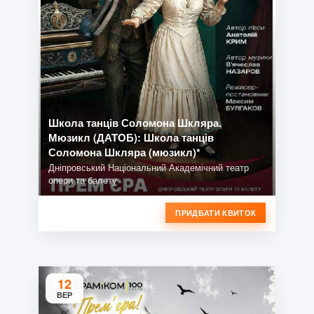
Школа танців Соломона Шкляра.
Мюзикл (ДАТОБ): Школа танців
Соломона Шкляра (мюзикл)*
Дніпровський Національний Академічний театр
опери та балету
ПРИДБАТИ КВИТОК
12
ВЕР