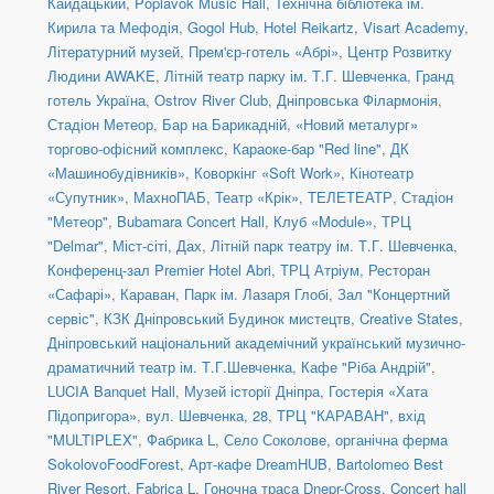
Кайдацький
,
Poplavok Music Hall
,
Технічна бібліотека ім.
Кирила та Мефодія
,
Gogol Hub
,
Hotel Reikartz
,
Visart Academy
,
Літературний музей
,
Прем'єр-готель «Абрі»
,
Центр Розвитку
Людини AWAKE
,
Літній театр парку ім. Т.Г. Шевченка
,
Гранд
готель Україна
,
Ostrov River Club
,
Дніпровська Філармонія
,
Стадіон Метеор
,
Бар на Барикадній
,
«Новий металург»
торгово-офісний комплекс
,
Караоке-бар "Red line"
,
ДК
«Машинобудівників»
,
Коворкінг «Soft Work»
,
Кінотеатр
«Супутник»
,
МахноПАБ
,
Театр «Крік»
,
ТЕЛЕТЕАТР
,
Стадіон
"Метеор"
,
Bubamara Concert Hall
,
Клуб «Module»
,
ТРЦ
"Delmar"
,
Міст-сіті, Дах
,
Літній парк театру ім. Т.Г. Шевченка
,
Конференц-зал Premier Hotel Abri
,
ТРЦ Атріум, Ресторан
«Сафарі»
,
Караван
,
Парк ім. Лазаря Глобі
,
Зал "Концертний
сервіс"
,
КЗК Дніпровський Будинок мистецтв
,
Creative States
,
Дніпровський національний академічний український музично-
драматичний театр ім. Т.Г.Шевченка
,
Кафе "Ріба Андрій"
,
LUCIA Banquet Hall
,
Музей історії Дніпра
,
Гостерія «Хата
Підопригора»
,
вул. Шевченка, 28
,
ТРЦ "КАРАВАН", вхід
"MULTIPLEX"
,
Фабрика L
,
Село Соколове, органічна ферма
SokolovoFoodForest
,
Арт-кафе DreamHUB
,
Bartolomeo Best
River Resort
,
Fabrica L
,
Гоночна траса Dnepr-Cross
,
Concert hall