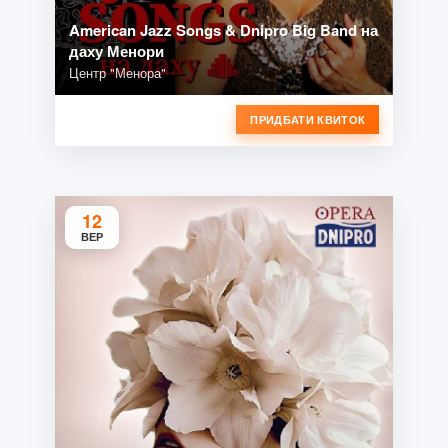
American Jazz Songs & Dnipro Big Band на
даху Менори
Центр "Менора"
ПРИДБАТИ КВИТОК
12
ВЕР