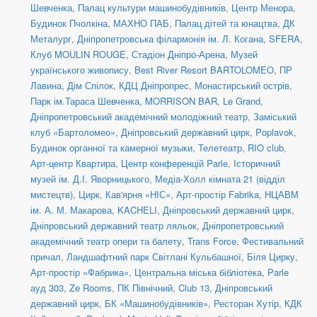
Шевченка
,
Палац культури машинобудівників
,
Центр Менора,
Будинок Пчолкіна
,
МАХНО ПАБ
,
Палац дітей та юнацтва
,
ДК
Металург
,
Дніпропетровська філармонія ім. Л. Когана
,
SFERA
,
Клуб MOULIN ROUGE
,
Стадіон Дніпро-Арена
,
Музей
українського живопису
,
Best River Resort BARTOLOMEO
,
ПР
Лавина
,
Дім Спілок
,
КДЦ Дніпропрес
,
Монастирський острів
,
Парк ім.Тараса Шевченка
,
MORRISON BAR
,
Le Grand
,
Дніпропетровський академічний молодіжний театр
,
Заміський
клуб «Бартоломео»
,
Дніпровський державний цирк
,
Poplavok
,
Будинок органної та камерної музыки
,
Телетеатр
,
RIO club
,
Арт-центр Квартира
,
Центр конференцій Parle
,
Історичний
музей ім. Д.І. Яворницького
,
Медіа-Холл кімната 21 (відділ
мистецтв)
,
Цирк
,
Кав'ярня «НІС»
,
Арт-простір Fabrika
,
НЦАВМ
ім. А. М. Макарова
,
KACHELI
,
Дніпровський державний цирк
,
Дніпровський державний театр ляльок
,
Дніпропетровський
академічний театр опери та балету
,
Trans Force
,
Фестивальний
причал
,
Ландшафтний парк Світлані Кульбашної
,
Біля Цирку
,
Арт-простір «Фабрика»
,
Центральна міська бібліотека
,
Parle
ауд 303
,
Ze Rooms
,
ПК Північний
,
Club 13
,
Дніпровський
державний цирк
,
БК «Машинобудівників»
,
Ресторан Хутір
,
КДК