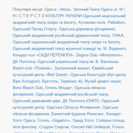
Популярні місця Одеса:
«Ibiza»
,
Зелений Театр Одеса ut
,
М І
Н І С Т Е Р С Т О КУЛЬТУРІ УКРАЇНИ Одеський національний
академічний театр опери та балету
,
Куликове поле
,
Palladium
,
Одеський Палац Спорту
,
Одеська державна філармонія
,
Одеський академічний російський драматичний театр
,
ITAKA
,
Одеський національний академічний театр опери та балету
,
Одеський академічний театр музичної комедії ім. М. Водяного
,
Концерт-хол «САДИ ПЕРЕМОГИ»
,
Dogma Club «Ministerium»
,
ДК Політеха
,
Одеський український театр ім. В. Василька
,
Beach-club «Пляжнік»
,
Залізничний вокзал
,
Єврейський
культурний центр «Beit Grand»
,
Одеська Кіностудія (Арт-центр
Віри Холодної)
,
Брістоль
,
Термінал 42
,
Музей цікавої науки
,
Bono Beach Club
,
Готель Моцарт
,
Одеська обласна
філармонія
,
Одеський академічний російський театр
,
Одеський державний цирк
,
ДК Політеха (ОНПУ)
,
Одеський
культурний центр
,
Одеська Обласна Філармонія
,
Одеська
обласна філармонія
,
Банкетний будинок Ренесанс
,
Концерт-
Холл Одеса
,
Готель «Gagarinn». Гранд Холл
,
Соборна площа
біля фонтану
,
Стадіон Спартак
,
Concert-Hall Underpub
,
Готель