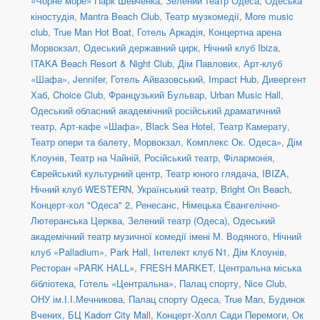
«Чорне море» Парк Шевченка
,
Зелений театр Одеса
,
Одеська
кіностудія
,
Mantra Beach Club
,
Театр музкомедії
,
More music
club
,
True Man Hot Boat
,
Готель Аркадія
,
Концертна арена
Морвокзал
,
Одеський державний цирк
,
Нічний клуб Ibiza
,
ITAKA Beach Resort & Night Club
,
Дім Павлових
,
Арт-клуб
«Шафа»
,
Jennifer
,
Готель Айвазовський
,
Impact Hub
,
Дивергент
Хаб
,
Choice Club
,
Французький Бульвар
,
Urban Music Hall
,
Одеський обласний академічний російський драматичний
театр
,
Арт-кафе «Шафа»
,
Black Sea Hotel
,
Театр Камерату
,
Театр опери та балету
,
Морвокзал
,
Комплекс Ок. Одеса»
,
Дім
Клоунів
,
Театр на Чайній
,
Російський театр
,
Філармонія
,
Єврейський культурний центр
,
Театр юного глядача
,
IBIZA
,
Нічний клуб WESTERN
,
Український театр
,
Bright On Beach
,
Концерт-хол "Одеса" 2
,
Ренесанс
,
Німецька Євангелічно-
Лютеранська Церква
,
Зелений театр (Одеса)
,
Одеський
академічний театр музичної комедії імені М. Водяного
,
Нічний
клуб «Palladium»
,
Park Hall
,
Інтелект клуб N1
,
Дім Клоунів
,
Ресторан «PARK HALL»
,
FRESH MARKET
,
Центральна міська
бібліотека
,
Готель «Центральна»
,
Палац спорту
,
Nice Club
,
ОНУ ім.І.І.Мечникова
,
Палац спорту Одеса
,
True Man
,
Будинок
Вчених
,
БЦ Kadorr City Mall
,
Концерт-Холл Сади Перемоги
,
Ок