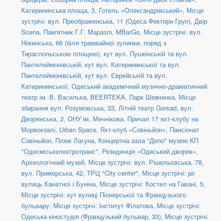
Катерининська площа, 3
,
Готель «Олександрівський»
,
Місце
зустрічі: вул. Преображенська, 11 (Одеса Фектори Груп)
,
Двір
Scena
,
Пам'ятник Г.Г. Маразлі
,
MBarGo
,
Місце зустрічі: вул.
Ніжинська, 66 (біля трамвайної зупинки, поряд з
Тираспольською площею)
,
кут вул. Пушкінській та вул.
Пантелеймонівській
,
кут вул. Катерининської та вул.
Пантелеймонівській
,
кут вул. Єврейській та вул.
Катерининської
,
Одеський академічний музично-драматичний
театр ім. В. Василька
,
BEERTEKA
,
Парк Шевченка
,
Місце
збирання вул. Розумовська, 33
,
Літній театр Gorsad
,
вул.
Дворянська, 2, ОНУ ім. Мечнікова
,
Причал 17 яхт-клубу на
Морвокзалі
,
Urban Space
,
Яхт-клуб «Совіньйон»
,
Пансіонат
Совіньйон
,
Пляж Лагуна
,
Концертна зала "Депо" музею КП
"Одесміськелектротранс"
,
Резиденція «Одеський дворик»
,
Археологічний музей
,
Місце зустрічі: вул. Рішельєвська, 78
,
вул. Приморська, 42
,
ТРЦ "City center"
,
Місце зустрічі: ріг
вулиць Канатної і Буніна
,
Місце зустрічі: Костел на Гавані, 5
,
Місце зустрічі: кут вулиці Піонерської та Французького
бульвару
,
Місце зустрічі: Інститут Філатова
,
Місце зустрічі:
Одеська кіностудія (Французький бульвар, 33)
,
Місце зустрічі: