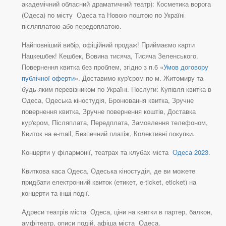
академічний обласний драматичний театр): Косметика ворога
(Одеса) по місту Одеса та Новою поштою по Україні
післяплатою або передоплатою.
Найповніший вибір, офіційний продаж! Приймаємо карти
Нацкешбек! Кешбек, Вовина тисяча, Тисяча Зеленського.
Повернення квитка без проблем, згідно з п.6 «
Умов договору
публічної оферти
». Доставимо кур'єром по м. Житомиру та
будь-яким перевізником по Україні. Послуги: Купівля квитка в
Одеса, Одеська кіностудія, Бронювання квитка, Зручне
повернення квитка, Зручне повернення коштів, Доставка
кур'єром, Післяплата, Передплата, Замовлення телефоном,
Квиток на e-mail, Безпечний платіж, Колективні покупки.
Концерти у філармонії, театрах та клубах міста
Одеса 2023
.
Квиткова каса Одеса, Одеська кіностудія, де ви можете
придбати електронний квиток (етикет, e-ticket, eticket) на
концерти та інші події.
Адреси театрів міста Одеса, ціни на квитки в партер, балкон,
амфітеатр, описи подій, афіша міста Одеса.