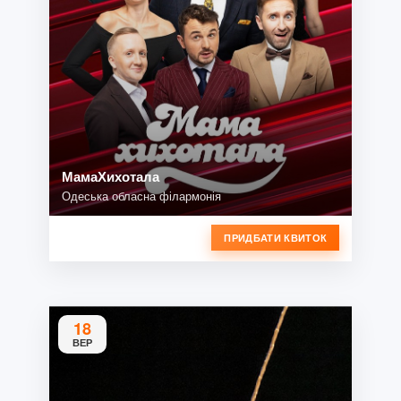
МамаХихотала
Одеська обласна філармонія
ПРИДБАТИ КВИТОК
18
ВЕР