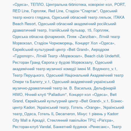
«Одеса»
,
ТЕПЛО
,
Центральна бібліотека, коворкінг-хол
,
PORT
,
RED Line
,
Горпляж
,
Red Line
,
Стадіон "Спартак"
,
Одеський
театр юного глядача
,
Одеський обласний театр ляльок
,
ITAKA
Beach Resort
,
Одеський обласний академічний російський
драматичний театр
,
Італійський бульвар, 15
,
Горпляж
,
Одеська обласна філармонія
,
Пляж «Zanzibar»
,
Літній театр
Морвокзал
,
Стадіон Чорноморець
,
Концерт Хол «Одеса»
,
Єврейський культурний центр «Beit Grand»
,
Аеродром
«Гідропорт»
,
Літній Театр «Морвокзал»
,
Beach club Underhill
,
Ресторан Гранд Європа у будові Морвокзалу
,
Одеський
академічний театр музичної комедії імені М. Водяного_v.1
,
Театр Перуцького
,
Одеський Національний Академічний театр
Опери та Балету_v.1
,
Одеський академічний український
музично-драматичний театр ім. В. Василька
,
Дельфінарій
НІМО
,
Нічний клуб "Palladium"
,
Концерт-хол «Одеса»
,
Beit
Grand
,
Єврейський культурний центр «Beit Grand»_v.1
,
Бізнес-
центр Kadorr
,
Український театр
,
Готель «Orange»
,
Український
театр_Одеса
,
Готель IL Decameron
,
Мінус 1 рівень у Kadorr
City Mall в Аркадії
,
Стеклянний павільйон ТРЦ «Рів'єра»
,
Ресторан-клуб Vandal
,
Банкетний будинок «Ренесанс»
,
Театр