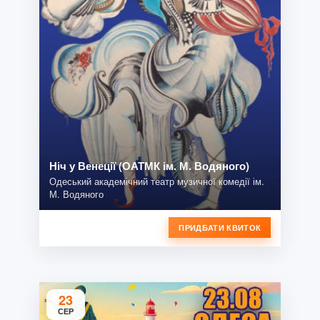
Ніч у Венеції (ОАТМК ім. М. Водяного)
Одеський академічний театр музичної комедії ім.
М. Водяного
ПРИДБАТИ КВИТОК
23
СЕР