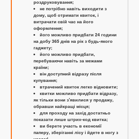
роздруковування;
не потрібно навіть виходити з
дому, щоб отримати квиток, і
витрачати свій час на його
оформлення;
його можливо придбати 24 години
на добу 365 днів на рік з будь-якого
гаджету;
його можливо придбати,
перебуваючи навіть за межами
країни;
він доступний відразу після
купування;
втрачений квиток легко відновити;
квитки можливо придбати відразу,
як тільки вони з'явилися у продажу,
обравши найкращі місця;
для проходу на захід достатньо
показати лише штрих-код квитка;
ви берете участь в економії
паперу, зберіганні лісу і йдете в ногу з
часом!