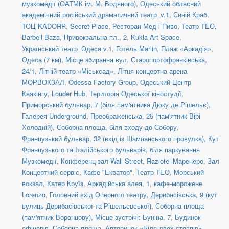
музкомедії (ОАТМК ім. М. Водяного)
,
Одеський обласний
академічний російський драматичний театр_v.1
,
Синій Краб
,
ТОЦ KADORR
,
Secret Place
,
Ресторан Мед і Пиво
,
Театр ТЕО
,
Barbell Baza
,
Привокзальна пл., 2
,
Kukla Art Space
,
Український театр_Одеса v.1
,
Готель Marlin
,
Пляж «Аркадія»
,
Одеса (7 км)
,
Місце збирання вул. Старопортофранківська,
24/1
,
Літній театр «Міськсад»
,
Літня концертна арена
МОРВОКЗАЛ
,
Odessa Factory Group
,
Одеський Центр
Каякінгу
,
Louder Hub
,
Територія Одеської кіностудії
,
Приморський бульвар, 7 (біля пам'ятника Дюку де Рішельє)
,
Галерея Underground
,
Преображенська, 25 (пам'ятник Вірі
Холодній)
,
Соборна площа, біля входу до Собору
,
Французький бульвар, 32 (вхід із Шампанського провулка)
,
Кут
Французького та Італійського бульварів, біля паркування
Музкомедії
,
Конференц-зал Wall Street
,
Raziotel Маренеро
,
Зал
Концертний сервіс
,
Кафе "Екватор"
,
Театр ТЕО
,
Морський
вокзал, Катер Круїз
,
Аркадійська алея, 1, кафе-морожене
Lorenzo
,
Головний вхід Оперного театру
,
Дерибасівська, 9 (кут
вулиць Дерибасівської та Рішельєвської)
,
Соборна площа
(пам'ятник Воронцову)
,
Місце зустрічі: Буніна, 7
,
Будинок
офіцерів
,
Соборна площа
,
Авторинок «Біля двох стовпів»
,