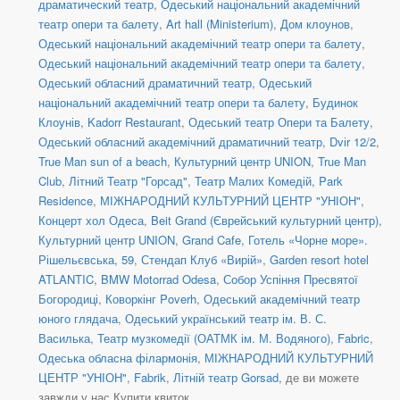
драматический театр
,
Одеський національний академічний
театр опери та балету
,
Art hall (Ministerium)
,
Дом клоунов
,
Одеський національний академічний театр опери та балету
,
Одеський національний академічний театр опери та балету
,
Одеський обласний драматичний театр
,
Одеський
національний академічний театр опери та балету
,
Будинок
Клоунів
,
Kadorr Restaurant
,
Одеський театр Опери та Балету
,
Одеський обласний академічний драматичний театр
,
Dvіr 12/2
,
True Man sun of a beach
,
Культурний центр UNION
,
True Man
Club
,
Літний Театр "Горсад"
,
Театр Малих Комедій
,
Park
Residence
,
МІЖНАРОДНИЙ КУЛЬТУРНИЙ ЦЕНТР "УНІОН"
,
Концерт хол Одеса
,
Beit Grand (Єврейський культурний центр)
,
Культурний центр UNION
,
Grand Cafe
,
Готель «Чорне море».
Рішельєвська, 59
,
Стендап Клуб «Вирій»
,
Garden resort hotel
ATLANTIC
,
BMW Motorrad Odesa
,
Собор Успіння Пресвятої
Богородиці
,
Коворкінг Poverh
,
Одеський академічний театр
юного глядача
,
Одеський український театр ім. В. С.
Василька
,
Театр музкомедії (ОАТМК ім. М. Водяного)
,
Fabric
,
Одеська обласна філармонія
,
МІЖНАРОДНИЙ КУЛЬТУРНИЙ
ЦЕНТР "УНІОН"
,
Fabrik
,
Літній театр Gorsad
, де ви можете
завжди у нас Купити квиток.