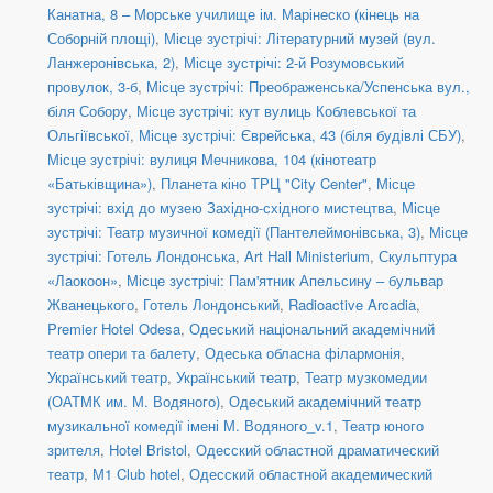
Канатна, 8 – Морське училище ім. Марінеско (кінець на
Соборній площі)
,
Місце зустрічі: Літературний музей (вул.
Ланжеронівська, 2)
,
Місце зустрічі: 2-й Розумовський
провулок, 3-б
,
Місце зустрічі: Преображенська/Успенська вул.,
біля Собору
,
Місце зустрічі: кут вулиць Коблевської та
Ольгіївської
,
Місце зустрічі: Єврейська, 43 (біля будівлі СБУ)
,
Місце зустрічі: вулиця Мечникова, 104 (кінотеатр
«Батьківщина»)
,
Планета кіно ТРЦ "City Center"
,
Місце
зустрічі: вхід до музею Західно-східного мистецтва
,
Місце
зустрічі: Театр музичної комедії (Пантелеймонівська, 3)
,
Місце
зустрічі: Готель Лондонська
,
Art Hall Ministerium
,
Скульптура
«Лаокоон»
,
Місце зустрічі: Пам'ятник Апельсину – бульвар
Жванецького
,
Готель Лондонський
,
Radioactive Arcadia
,
Premier Hotel Odesa
,
Одеський національний академічний
театр опери та балету
,
Одеська обласна філармонія
,
Український театр
,
Український театр
,
Театр музкомедии
(ОАТМК им. М. Водяного)
,
Одеський академічний театр
музикальної комедії імені М. Водяного_v.1
,
Театр юного
зрителя
,
Hotel Bristol
,
Одесский областной драматический
театр
,
М1 Club hotel
,
Одесский областной академический