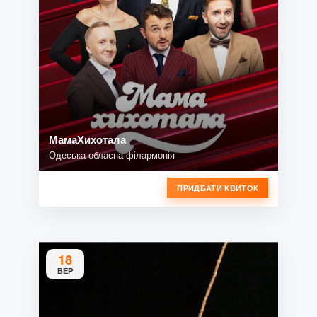
МамаХихотала
Одеська обласна філармонія
ПРИДБАТИ КВИТОК
18
ВЕР