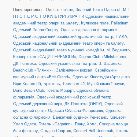
Популярні місця Одеса:
«Ibiza»
,
Зелений Театр Одеса ut
,
М І
Н І С Т Е Р С Т О КУЛЬТУРІ УКРАЇНИ Одеський національний
академічний театр опери та балету
,
Куликове поле
,
Palladium
,
Одеський Палац Спорту
,
Одеська державна філармонія
,
Одеський академічний російський драматичний театр
,
ITAKA
,
Одеський національний академічний театр опери та балету
,
Одеський академічний театр музичної комедії ім. М. Водяного
,
Концерт-хол «САДИ ПЕРЕМОГИ»
,
Dogma Club «Ministerium»
,
ДК Політеха
,
Одеський український театр ім. В. Василька
,
Beach-club «Пляжнік»
,
Залізничний вокзал
,
Єврейський
культурний центр «Beit Grand»
,
Одеська Кіностудія (Арт-центр
Віри Холодної)
,
Брістоль
,
Термінал 42
,
Музей цікавої науки
,
Bono Beach Club
,
Готель Моцарт
,
Одеська обласна
філармонія
,
Одеський академічний російський театр
,
Одеський державний цирк
,
ДК Політеха (ОНПУ)
,
Одеський
культурний центр
,
Одеська Обласна Філармонія
,
Одеська
обласна філармонія
,
Банкетний будинок Ренесанс
,
Концерт-
Холл Одеса
,
Готель «Gagarinn». Гранд Холл
,
Соборна площа
біля фонтану
,
Стадіон Спартак
,
Concert-Hall Underpub
,
Готель