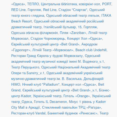
«Одеса»
,
ТЕПЛО
,
Центральна бібліотека, коворкінг-хол
,
PORT
,
RED Line
,
Горпляж
,
Red Line
,
Стадіон "Спартак"
,
Одеський
театр юного глядача
,
Одеський обласний театр ляльок
,
ITAKA
Beach Resort
,
Одеський обласний академічний російський
драматичний театр
,
Італійський бульвар, 15
,
Горпляж
,
Одеська обласна філармонія
,
Пляж «Zanzibar»
,
Літній театр
Морвокзал
,
Стадіон Чорноморець
,
Концерт Хол «Одеса»
,
Єврейський культурний центр «Beit Grand»
,
Аеродром
«Гідропорт»
,
Літній Театр «Морвокзал»
,
Beach club Underhill
,
Ресторан Гранд Європа у будові Морвокзалу
,
Одеський
академічний театр музичної комедії імені М. Водяного_v.1
,
Театр Перуцького
,
Одеський Національний Академічний театр
Опери та Балету_v.1
,
Одеський академічний український
музично-драматичний театр ім. В. Василька
,
Дельфінарій
НІМО
,
Нічний клуб "Palladium"
,
Концерт-хол «Одеса»
,
Beit
Grand
,
Єврейський культурний центр «Beit Grand»_v.1
,
Бізнес-
центр Kadorr
,
Український театр
,
Готель «Orange»
,
Український
театр_Одеса
,
Готель IL Decameron
,
Мінус 1 рівень у Kadorr
City Mall в Аркадії
,
Стеклянний павільйон ТРЦ «Рів'єра»
,
Ресторан-клуб Vandal
,
Банкетний будинок «Ренесанс»
,
Театр