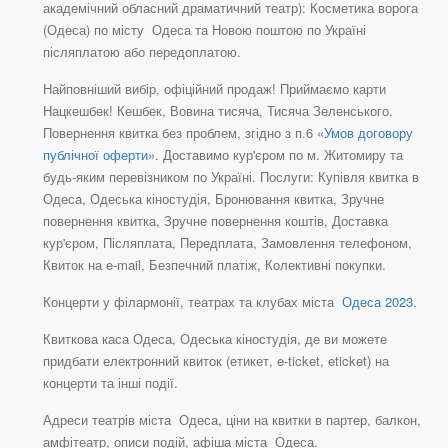
академічний обласний драматичний театр): Косметика ворога
(Одеса) по місту Одеса та Новою поштою по Україні
післяплатою або передоплатою.
Найповніший вибір, офіційний продаж! Приймаємо карти
Нацкешбек! Кешбек, Вовина тисяча, Тисяча Зеленського.
Повернення квитка без проблем, згідно з п.6 «
Умов договору
публічної оферти
». Доставимо кур'єром по м. Житомиру та
будь-яким перевізником по Україні. Послуги: Купівля квитка в
Одеса, Одеська кіностудія, Бронювання квитка, Зручне
повернення квитка, Зручне повернення коштів, Доставка
кур'єром, Післяплата, Передплата, Замовлення телефоном,
Квиток на e-mail, Безпечний платіж, Колективні покупки.
Концерти у філармонії, театрах та клубах міста
Одеса 2023
.
Квиткова каса Одеса, Одеська кіностудія, де ви можете
придбати електронний квиток (етикет, e-ticket, eticket) на
концерти та інші події.
Адреси театрів міста Одеса, ціни на квитки в партер, балкон,
амфітеатр, описи подій, афіша міста Одеса.