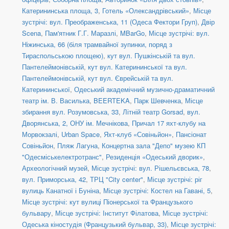
Катерининська площа, 3
,
Готель «Олександрівський»
,
Місце
зустрічі: вул. Преображенська, 11 (Одеса Фектори Груп)
,
Двір
Scena
,
Пам'ятник Г.Г. Маразлі
,
MBarGo
,
Місце зустрічі: вул.
Ніжинська, 66 (біля трамвайної зупинки, поряд з
Тираспольською площею)
,
кут вул. Пушкінській та вул.
Пантелеймонівській
,
кут вул. Катерининської та вул.
Пантелеймонівській
,
кут вул. Єврейській та вул.
Катерининської
,
Одеський академічний музично-драматичний
театр ім. В. Василька
,
BEERTEKA
,
Парк Шевченка
,
Місце
збирання вул. Розумовська, 33
,
Літній театр Gorsad
,
вул.
Дворянська, 2, ОНУ ім. Мечнікова
,
Причал 17 яхт-клубу на
Морвокзалі
,
Urban Space
,
Яхт-клуб «Совіньйон»
,
Пансіонат
Совіньйон
,
Пляж Лагуна
,
Концертна зала "Депо" музею КП
"Одесміськелектротранс"
,
Резиденція «Одеський дворик»
,
Археологічний музей
,
Місце зустрічі: вул. Рішельєвська, 78
,
вул. Приморська, 42
,
ТРЦ "City center"
,
Місце зустрічі: ріг
вулиць Канатної і Буніна
,
Місце зустрічі: Костел на Гавані, 5
,
Місце зустрічі: кут вулиці Піонерської та Французького
бульвару
,
Місце зустрічі: Інститут Філатова
,
Місце зустрічі:
Одеська кіностудія (Французький бульвар, 33)
,
Місце зустрічі: