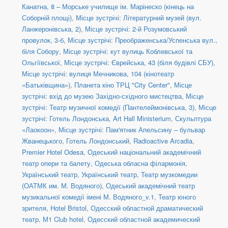
Канатна, 8 – Морське училище ім. Марінеско (кінець на
Соборній площі)
,
Місце зустрічі: Літературний музей (вул.
Ланжеронівська, 2)
,
Місце зустрічі: 2-й Розумовський
провулок, 3-б
,
Місце зустрічі: Преображенська/Успенська вул.,
біля Собору
,
Місце зустрічі: кут вулиць Коблевської та
Ольгіївської
,
Місце зустрічі: Єврейська, 43 (біля будівлі СБУ)
,
Місце зустрічі: вулиця Мечникова, 104 (кінотеатр
«Батьківщина»)
,
Планета кіно ТРЦ "City Center"
,
Місце
зустрічі: вхід до музею Західно-східного мистецтва
,
Місце
зустрічі: Театр музичної комедії (Пантелеймонівська, 3)
,
Місце
зустрічі: Готель Лондонська
,
Art Hall Ministerium
,
Скульптура
«Лаокоон»
,
Місце зустрічі: Пам'ятник Апельсину – бульвар
Жванецького
,
Готель Лондонський
,
Radioactive Arcadia
,
Premier Hotel Odesa
,
Одеський національний академічний
театр опери та балету
,
Одеська обласна філармонія
,
Український театр
,
Український театр
,
Театр музкомедии
(ОАТМК им. М. Водяного)
,
Одеський академічний театр
музикальної комедії імені М. Водяного_v.1
,
Театр юного
зрителя
,
Hotel Bristol
,
Одесский областной драматический
театр
,
М1 Club hotel
,
Одесский областной академический