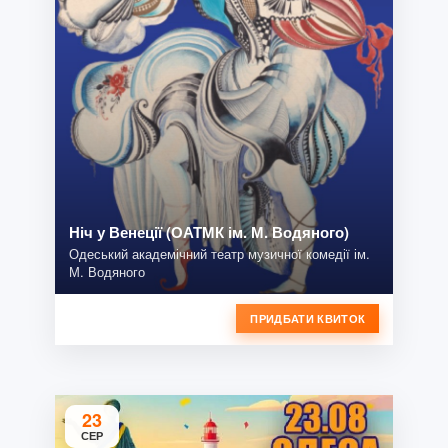
Ніч у Венеції (ОАТМК ім. М. Водяного)
Одеський академічний театр музичної комедії ім.
М. Водяного
ПРИДБАТИ КВИТОК
23
СЕР