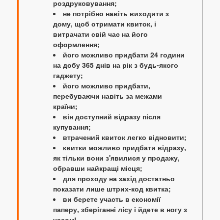
роздруковування;
не потрібно навіть виходити з
дому, щоб отримати квиток, і
витрачати свій час на його
оформлення;
його можливо придбати 24 години
на добу 365 днів на рік з будь-якого
гаджету;
його можливо придбати,
перебуваючи навіть за межами
країни;
він доступний відразу після
купування;
втрачений квиток легко відновити;
квитки можливо придбати відразу,
як тільки вони з'явилися у продажу,
обравши найкращі місця;
для проходу на захід достатньо
показати лише штрих-код квитка;
ви берете участь в економії
паперу, зберіганні лісу і йдете в ногу з
часом!