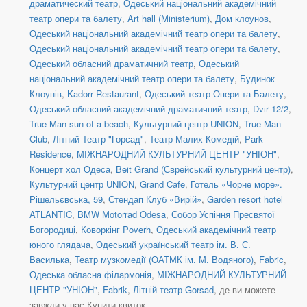
драматический театр
,
Одеський національний академічний
театр опери та балету
,
Art hall (Ministerium)
,
Дом клоунов
,
Одеський національний академічний театр опери та балету
,
Одеський національний академічний театр опери та балету
,
Одеський обласний драматичний театр
,
Одеський
національний академічний театр опери та балету
,
Будинок
Клоунів
,
Kadorr Restaurant
,
Одеський театр Опери та Балету
,
Одеський обласний академічний драматичний театр
,
Dvіr 12/2
,
True Man sun of a beach
,
Культурний центр UNION
,
True Man
Club
,
Літний Театр "Горсад"
,
Театр Малих Комедій
,
Park
Residence
,
МІЖНАРОДНИЙ КУЛЬТУРНИЙ ЦЕНТР "УНІОН"
,
Концерт хол Одеса
,
Beit Grand (Єврейський культурний центр)
,
Культурний центр UNION
,
Grand Cafe
,
Готель «Чорне море».
Рішельєвська, 59
,
Стендап Клуб «Вирій»
,
Garden resort hotel
ATLANTIC
,
BMW Motorrad Odesa
,
Собор Успіння Пресвятої
Богородиці
,
Коворкінг Poverh
,
Одеський академічний театр
юного глядача
,
Одеський український театр ім. В. С.
Василька
,
Театр музкомедії (ОАТМК ім. М. Водяного)
,
Fabric
,
Одеська обласна філармонія
,
МІЖНАРОДНИЙ КУЛЬТУРНИЙ
ЦЕНТР "УНІОН"
,
Fabrik
,
Літній театр Gorsad
, де ви можете
завжди у нас Купити квиток.