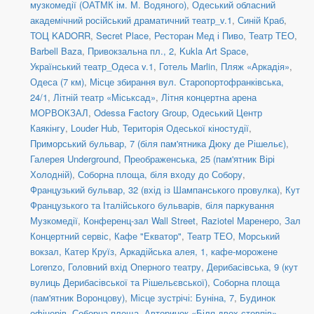
музкомедії (ОАТМК ім. М. Водяного)
,
Одеський обласний
академічний російський драматичний театр_v.1
,
Синій Краб
,
ТОЦ KADORR
,
Secret Place
,
Ресторан Мед і Пиво
,
Театр ТЕО
,
Barbell Baza
,
Привокзальна пл., 2
,
Kukla Art Space
,
Український театр_Одеса v.1
,
Готель Marlin
,
Пляж «Аркадія»
,
Одеса (7 км)
,
Місце збирання вул. Старопортофранківська,
24/1
,
Літній театр «Міськсад»
,
Літня концертна арена
МОРВОКЗАЛ
,
Odessa Factory Group
,
Одеський Центр
Каякінгу
,
Louder Hub
,
Територія Одеської кіностудії
,
Приморський бульвар, 7 (біля пам'ятника Дюку де Рішельє)
,
Галерея Underground
,
Преображенська, 25 (пам'ятник Вірі
Холодній)
,
Соборна площа, біля входу до Собору
,
Французький бульвар, 32 (вхід із Шампанського провулка)
,
Кут
Французького та Італійського бульварів, біля паркування
Музкомедії
,
Конференц-зал Wall Street
,
Raziotel Маренеро
,
Зал
Концертний сервіс
,
Кафе "Екватор"
,
Театр ТЕО
,
Морський
вокзал, Катер Круїз
,
Аркадійська алея, 1, кафе-морожене
Lorenzo
,
Головний вхід Оперного театру
,
Дерибасівська, 9 (кут
вулиць Дерибасівської та Рішельєвської)
,
Соборна площа
(пам'ятник Воронцову)
,
Місце зустрічі: Буніна, 7
,
Будинок
офіцерів
,
Соборна площа
,
Авторинок «Біля двох стовпів»
,