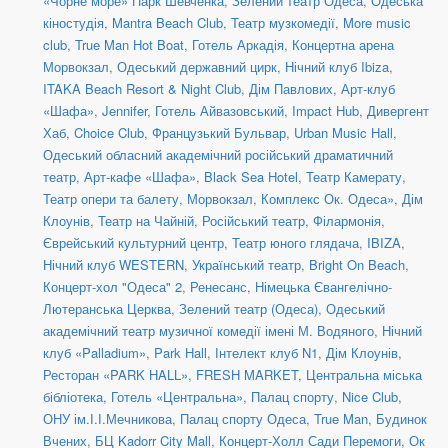
«Чорне море» Парк Шевченка
,
Зелений театр Одеса
,
Одеська
кіностудія
,
Mantra Beach Club
,
Театр музкомедії
,
More music
club
,
True Man Hot Boat
,
Готель Аркадія
,
Концертна арена
Морвокзал
,
Одеський державний цирк
,
Нічний клуб Ibiza
,
ITAKA Beach Resort & Night Club
,
Дім Павлових
,
Арт-клуб
«Шафа»
,
Jennifer
,
Готель Айвазовський
,
Impact Hub
,
Дивергент
Хаб
,
Choice Club
,
Французький Бульвар
,
Urban Music Hall
,
Одеський обласний академічний російський драматичний
театр
,
Арт-кафе «Шафа»
,
Black Sea Hotel
,
Театр Камерату
,
Театр опери та балету
,
Морвокзал
,
Комплекс Ок. Одеса»
,
Дім
Клоунів
,
Театр на Чайній
,
Російський театр
,
Філармонія
,
Єврейський культурний центр
,
Театр юного глядача
,
IBIZA
,
Нічний клуб WESTERN
,
Український театр
,
Bright On Beach
,
Концерт-хол "Одеса" 2
,
Ренесанс
,
Німецька Євангелічно-
Лютеранська Церква
,
Зелений театр (Одеса)
,
Одеський
академічний театр музичної комедії імені М. Водяного
,
Нічний
клуб «Palladium»
,
Park Hall
,
Інтелект клуб N1
,
Дім Клоунів
,
Ресторан «PARK HALL»
,
FRESH MARKET
,
Центральна міська
бібліотека
,
Готель «Центральна»
,
Палац спорту
,
Nice Club
,
ОНУ ім.І.І.Мечникова
,
Палац спорту Одеса
,
True Man
,
Будинок
Вчених
,
БЦ Kadorr City Mall
,
Концерт-Холл Сади Перемоги
,
Ок