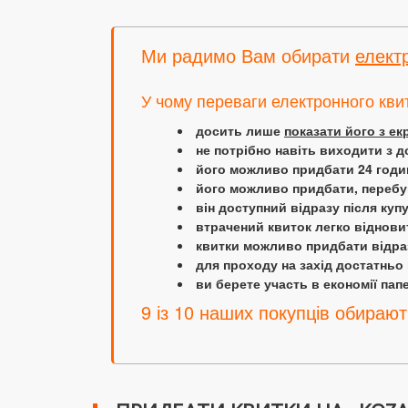
Ми радимо Вам обирати
елект
У чому переваги електронного кви
досить лише
показати його з е
не потрібно навіть виходити з д
його можливо придбати 24 години
його можливо придбати, перебув
він доступний відразу після куп
втрачений квиток легко віднови
квитки можливо придбати відраз
для проходу на захід достатньо
ви берете участь в економії папер
9 із 10 наших покупців обирают