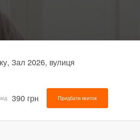
рку, Зал 2026, вулиця
390 грн
 від
Придбати квиток