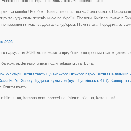
а Новою поштою по Україні післяплатою або передоплатою.
рти Нацкешбек! Кешбек, Вовина тисяча, Тисяча Зеленського. Повернення 
иру та будь-яким перевізником по Україні. Послуги: Купівля квитка в Буч
чне повернення коштів, Доставка кур'єром, Післяплата, Передплата, Зам
а 2023
.
о парку, Зал 2026, де ви можете придбати електронний квиток (етикет, e-ti
, балкон, амфітеатр, описи подій, афіша міста Буча.
ок культури
,
Літній театр Бучанського міського парку
,
Літній майданчик
Kosenko Art Gallery
,
Будинок культури (вул. Пушкінська, 61В)
,
Концертна 
с Купити квиток.
bilet.zt.ua, karabas.com, concert.ua, internet-bilet.ua, kasa.in.ua!