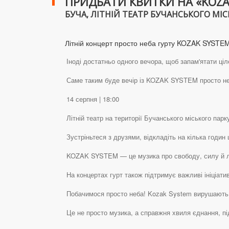
ПРИДБАТИ КВИТКИ НА «KOZA
БУЧА, ЛІТНІЙ ТЕАТР БУЧАНСЬКОГО МІСЬ
Літній концерт просто неба гурту KOZAK SYSTEM
Іноді достатньо одного вечора, щоб запам'ятати ціле
Саме таким буде вечір із KOZAK SYSTEM просто неб
14 серпня | 18:00
Літній театр на території Бучанського міського парку
Зустріньтеся з друзями, відкладіть на кілька годин
KOZAK SYSTEM — це музика про свободу, силу й л
На концертах гурт також підтримує важливі ініціати
Побачимося просто неба! Kozak System вирушають 
Це не просто музика, а справжня хвиля єднання, пі