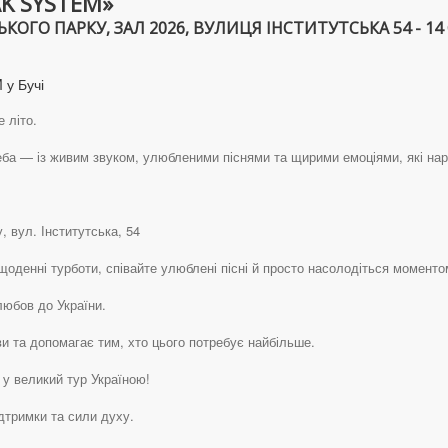
K SYSTEM»
КОГО ПАРКУ, ЗАЛ 2026, ВУЛИЦЯ ІНСТИТУТСЬКА 54 - 14 
 у Бучі
 літо.
а — із живим звуком, улюбленими піснями та щирими емоціями, які наро
, вул. Інститутська, 54
 щоденні турботи, співайте улюблені пісні й просто насолодіться моменто
юбов до України.
ви та допомагає тим, хто цього потребує найбільше.
у великий тур Україною!
дтримки та сили духу.