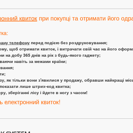
ронний квиток
при покупці та отримати його одра
тка:
крану телефону
перед подією без роздруковування;
ому, щоб отримати квиток, і витрачати свій час на його офор
 на добу 365 днів на рік з будь-якого гаджету;
аючи навіть за межами країни;
ування;
ти;
у, як тільки вони з'явилися у продажу, обравши найкращі міс
 показати лише штрих-код квитка;
у, зберіганні лісу і йдете в ногу з часом!
ь електронний квиток!