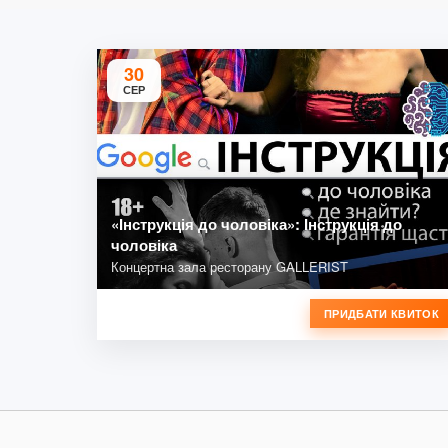
30
СЕР
«Інструкція до чоловіка»: Інструкція до
чоловіка
Концертна зала ресторану GALLERIST
ПРИДБАТИ КВИТОК