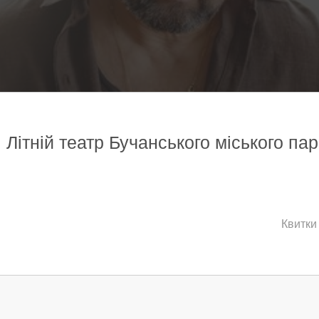
 Літній театр Бучанського міського па
Квитки