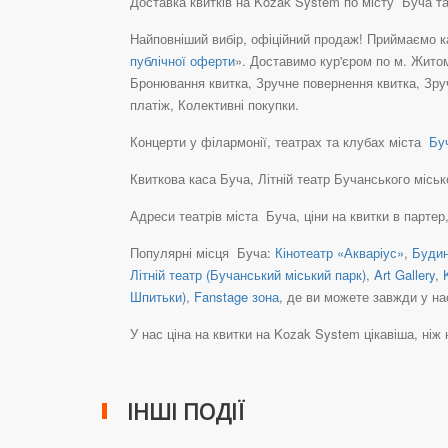
Доставка квитків на Kozak System по місту Буча т
Найповніший вибір, офіційний продаж! Приймаємо ка
публічної оферти
». Доставимо кур'єром по м. Житом
Бронювання квитка, Зручне повернення квитка, Зру
платіж, Колективні покупки.
Концерти у філармонії, театрах та клубах міста
Буч
Квиткова каса Буча, Літній театр Бучанського міськог
Адреси театрів міста Буча, ціни на квитки в партер
Популярні місця Буча:
Кінотеатр «Акваріус»
,
Будин
Літній театр (Бучанський міський парк)
,
Art Gallery
,
Шпитьки)
,
Fanstage зона
, де ви можете завжди у на
У нас ціна на квитки на Kozak System цікавіша, ніж на 
ІНШІ ПОДІЇ