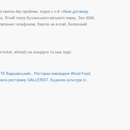
квитка без проблем, згідно з п.6 «
Умов договору
а, Літній театр Бучанського міського парку, Зал 2026,
овлення телефоном, Квиток на e-mail, Безпечний
cket, eticket) на концерти та інші події.
 «ТК Варшавський»
,
Ресторан-пивоварня Wood Food
,
зала ресторану GALLERIST
,
Будинок культури (с.