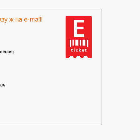
зу ж на e-mail!
млення;
ця;