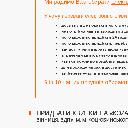
Ми радимо Вам обирати
елект
У чому переваги електронного кви
досить лише
показати його з е
не потрібно навіть виходити з д
його можливо придбати 24 години
його можливо придбати, перебув
він доступний відразу після куп
втрачений квиток легко віднови
квитки можливо придбати відраз
для проходу на захід достатньо
ви берете участь в економії папер
9 із 10 наших покупців обирают
ПРИДБАТИ КВИТКИ НА «KOZAK
ВІННИЦЯ, ВДПУ ІМ. М. КОЦЮБИНСЬКОГО, 