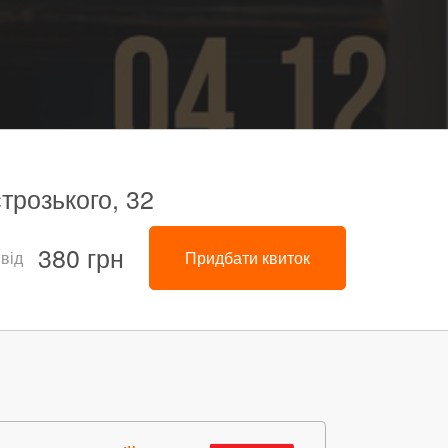
трозького, 32
380 грн
 від
Придбати квиток