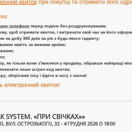
ронний квиток
при покупці та отримати його одра
тка:
крану телефону
перед подією без роздруковування;
ому, щоб отримати квиток, і витрачати свій час на його офор
 на добу 365 днів на рік з будь-якого гаджету;
аючи навіть за межами країни;
ування;
ти;
у, як тільки вони з'явилися у продажу, обравши найкращі міс
 показати лише штрих-код квитка;
у, зберіганні лісу і йдете в ногу з часом!
ь електронний квиток!
 SYSTEM. «ПРИ СВІЧКАХ»»
ВУЛ. ОСТРОЗЬКОГО, 32 - 4 ГРУДНЯ 2026 О 18:00