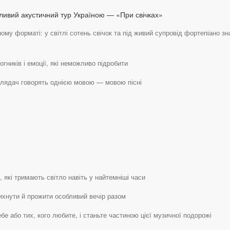
бливий акустичний тур Україною — «При свічках»
му форматі: у світлі сотень свічок та під живий супровід фортепіано зн
гників і емоції, які неможливо підробити
 глядач говорять однією мовою — мовою пісні
які тримають світло навіть у найтемніші часи
ихнути й прожити особливий вечір разом
бе або тих, кого любите, і станьте частиною цієї музичної подорожі