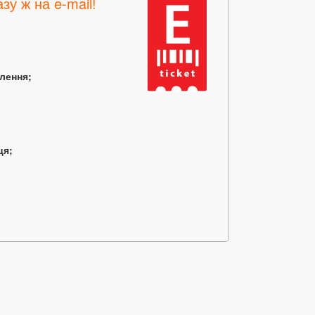
зу ж на e-mail!
млення;
ця;