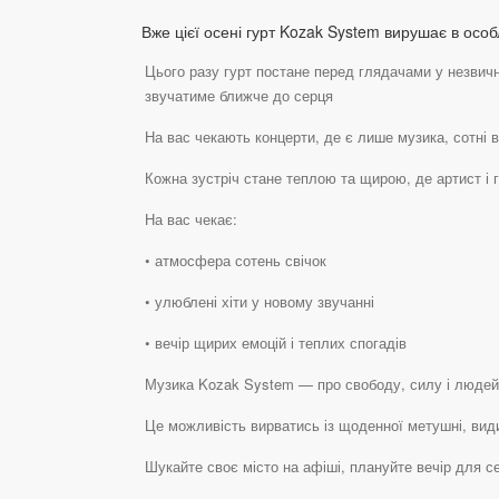
Вже цієї осені гурт Kozak System вирушає в осо
Цього разу гурт постане перед глядачами у незвично
звучатиме ближче до серця
На вас чекають концерти, де є лише музика, сотні во
Кожна зустріч стане теплою та щирою, де артист і
На вас чекає:
• атмосфера сотень свічок
• улюблені хіти у новому звучанні
• вечір щирих емоцій і теплих спогадів
Музика Kozak System — про свободу, силу і людей, 
Це можливість вирватись із щоденної метушні, вид
Шукайте своє місто на афіші, плануйте вечір для се