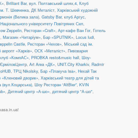
К»
,
Brilliant Bar
,
вул. Полтавський шлях,4
,
Клуб
ім. Т. Шевченка
,
ДК Металіст
,
Харківський художній
рмонія (Велика зала)
,
Gatsby Bar
,
клуб Аргус
,
 Національного університету Повітряних Сил
,
low Zeppelin
,
Ресторан «Craft»
,
Арт-кафе Ван Гог
,
Готель
с
,
Магазин «Читаріум»
,
Бар «SPUTNIK»
,
Locus ludi
,
eppelin Castle
,
Ресторан «Чехов»
,
Міський сад ім.
аеропт «Харків»
,
ОСК «Металіст»
,
Пивоварня
 клуб «КомпАС»
,
PROBKA resto&music hall
,
Шоу-
ЄрміловЦентр
,
Art Area «ДК»
,
UNIT.City Kharkiv
,
Radmir
voHUB
,
ТРЦ Nikolsky
,
Бар «Плакуча Іва»
,
Нехай Так
е «Кленовий дворик»
,
Харківський театр для дітей та
а (вул.Коцарська)
,
Шоу Ресторан “AltBier”
,
KVIN
ub»
,
Дитячий центр «А-шо»
,
дитячий центр "А-шо"
,
kasa.in.ua!