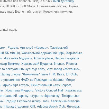
квитка без проблем, згідно з п.6 «
Умов договору
рків, ХНАТОБ. Loft Stage, Бронювання квитка, Зручне
а e-mail, Безпечний платіж, Колективні покупки.
 інші події.
ero»
,
Радмір
,
Арт-клуб «Корова»
,
Харківський
й БК міліції)
,
Харківський державний цирк
,
Харківська
ім. Ярослава Мудрого
,
Arizona place
,
Палац студентів
театр Боммер
,
Харківський Будинок Вчених
,
Premier
 та сексуальних культур світу
,
Арт-завод «Механіка»
,
,
Палац спорту "Локомотив" імені Г. М. Кірпі
,
LF Club
,
ого управління НАДУ за Президента України
,
Метро
)
,
«Ірис» Арт готель
,
Пейнтбольний клуб Forpost
,
 ім. Ярослава Мудрого
,
Victory Concert Hall
,
Харківська
ентральний парк культури та відпочинку
,
Театрально-
ка»
,
Радмір Експохол (конф. зал)
,
Харківська обласна
ів
,
Палац студентів ХПІ
,
Arizona Beach Club
,
Літопарк
,