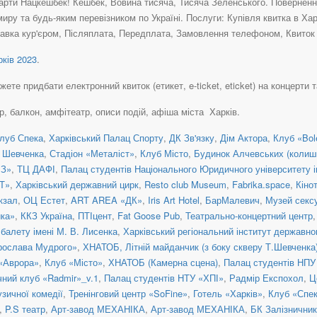
рти Нацкешбек! Кешбек, Вовина тисяча, Тисяча Зеленського. Повернення 
иру та будь-яким перевізником по Україні. Послуги: Купівля квитка в Ха
авка кур'єром, Післяплата, Передплата, Замовлення телефоном, Квиток н
ків 2023
.
те придбати електронний квиток (етикет, e-ticket, eticket) на концерти та
ер, балкон, амфітеатр, описи подій, афіша міста Харків.
луб Спека
,
Харківський Палац Спорту
,
ДК Зв'язку
,
Дім Актора
,
Клуб «Bol
. Шевченка
,
Стадіон «Металіст»
,
Клуб Місто
,
Будинок Алчевських (колишні
З»
,
ТЦ ДАФІ
,
Палац студентів Національного Юридичного університету 
 Т»
,
Харківський державний цирк
,
Resto club Museum
,
Fabrika.space
,
Кіно
кзал
,
ОЦ Естет
,
ART AREA «ДК»
,
Iris Art Hotel
,
БарМалевич
,
Музей сексу
йка»
,
ККЗ Україна
,
ПТІцент
,
Fat Goose Pub
,
Театрально-концертний центр
балету імені М. В. Лисенка
,
Харківський регіональний інститут державн
Ярослава Мудрого»
,
ХНАТОБ, Літній майданчик (з боку скверу Т.Шевченка
 «Аврора»
,
Клуб «Місто»
,
ХНАТОБ (Камерна сцена)
,
Палац студентів НПУ
чний клуб «Radmir»_v.1
,
Палац студентів НТУ «ХПІ»
,
Радмір Експохол
,
Ц
зичної комедії
,
Тренінговий центр «SoFine»
,
Готель «Харків»
,
Клуб «Спе
,
P.S театр
,
Арт-завод МЕХАНІКА
,
Арт-завод МЕХАНІКА
,
БК Залізничник