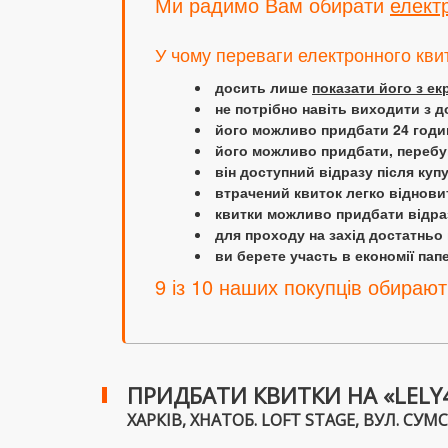
Ми радимо Вам обирати
елект
У чому переваги електронного кви
досить лише
показати його з е
не потрібно навіть виходити з д
його можливо придбати 24 години
його можливо придбати, перебув
він доступний відразу після куп
втрачений квиток легко віднови
квитки можливо придбати відраз
для проходу на захід достатньо
ви берете участь в економії папер
9 із 10 наших покупців обирают
ПРИДБАТИ КВИТКИ НА «LELY
ХАРКІВ, ХНАТОБ. LOFT STAGE, ВУЛ. СУМСЬ