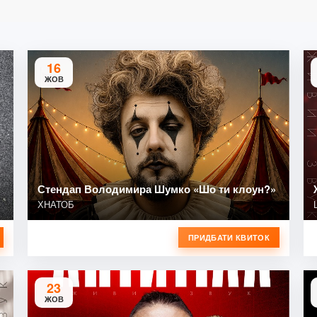
16
ЖОВ
Стендап Володимира Шумко «Шо ти клоун?»
ХНАТОБ
ПРИДБАТИ КВИТОК
23
ЖОВ