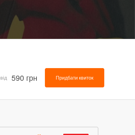
590 грн
 від
Придбати квиток