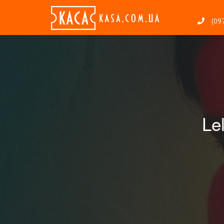
(097
Le