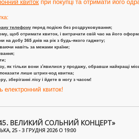
ронний квиток
при покупці та отримати його одра
тка:
крану телефону
перед подією без роздруковування;
ому, щоб отримати квиток, і витрачати свій час на його офор
 на добу 365 днів на рік з будь-якого гаджету;
аючи навіть за межами країни;
ування;
ти;
у, як тільки вони з'явилися у продажу, обравши найкращі міс
 показати лише штрих-код квитка;
у, зберіганні лісу і йдете в ногу з часом!
ь електронний квиток!
45. ВЕЛИКИЙ СОЛЬНИЙ КОНЦЕРТ»
КА, 25 - 3 ГРУДНЯ 2026 О 19:00