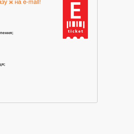
зу ж на e-mail!
млення;
ця;