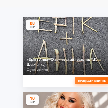
08
СЕР
«Ерік і Анна» (Харківський театр ім. Т.Г.
Шевченка)
Сцена-укриття
ПРИДБАТИ КВИТОК
10
ВЕР