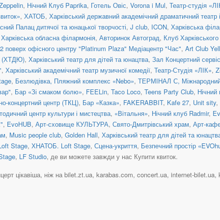
Zeppelin
,
Нічний Клуб Paprika
,
Готель Овіс
,
Vorona i Mul
,
Театр-студія «ЛІ
звиток»
,
ХАТОБ
,
Харківський державний академічний драматичний театр 
сний Палац дитячої та юнацької творчості
,
J club
,
ICON
,
Харківська філа
,
Харківська обласна філармонія
,
Авторинок Автоград
,
Клуб Харківського
2 поверх офісного центру "Platinum Plaza" Медіацентр "Час"
,
Art Club Yel
а (ХТДЮ)
,
Харківський театр для дітей та юнацтва
,
Зал Концертний серві
"
,
Харківський академічний театр музичної комедії
,
Театр-Студія «ЛІК»
,
Z
tage
,
Безлюдівка, Пляжний комплекс «Nebo»
,
ТЕРМІНАЛ С, Міжнародний 
вар"
,
Бар «Зі смаком болю»
,
FEELin
,
Taco Loco
,
Teens Party Club
,
Нічний
но-концертний центр (ТКЦ)
,
Бар «Казка»
,
FAKERABBIT
,
Kafe 27
,
Unit sity
,
тодичний центр культури і мистецтва
,
«Вітальня»
,
Нічний клуб Radmir
,
E
"
,
EvoHUB
,
Арт-сховище КУЛЬТУРА
,
Свято-Дмитрівський храм
,
Арт-каф
ам
,
Music people club
,
Golden Hall
,
Харківський театр для дітей та юнацтв
Loft Stage
,
ХНАТОБ. Loft Stage
,
Сцена-укриття
,
Безпечний простір «EVOh
 Stage
,
LF Studio
, де ви можете завжди у нас Купити квиток.
т цікавіша, ніж на bilet.zt.ua, karabas.com, concert.ua, internet-bilet.ua, 