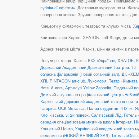
Найповніший вибір, офіційний продаж! Приймаємо ка
публічної оферти
». Доставимо кур'єром по м. Житом
повернення квитка, Зручне повернення коштів, Дост
Концерти у філармонії, театрах та клубах міста
Хар
Квиткова каса Харків, ХНАТОБ. Loft Stage, де ви може
Адреси театрів міста Харків, ціни на квитки в парт
Популярні місця Харків:
ККЗ «Україна»
,
ХНАТОБ
,
К
Державний Академічний Драматичний Театр ім. Т.Г
обласна філармонія (Новий органний зал)
,
ДК «ХЕМ
ХПІ
,
PINTAGON art-club
,
Лукомор'я
,
Театр «Кімната
Hotel Aurora
,
Арт-клуб Yellow Zeppelin
,
Південний во
Дитячий лікувально-профілактичний центр «Неболі
Харківський державний академічний театр опери та 
Гагаріна
,
ОСК Металіст
,
Палац студентів НПУ ім. 
Клочківська, 3, 2й поверх
,
Салтівський Лід
,
Готель
середня спеціалізована музична школа інтернат
,
Ні
Концетний Центр
,
Харківський академічний театр му
філармонія (НОВИЙ ВЕЛИКИЙ ЗАЛ)
,
Готель «Овіс»