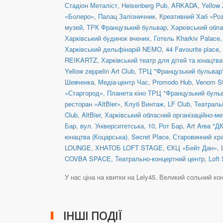
Стадіон Металіст
,
Heisenberg Pub
,
ARKADA
,
Yellow 
«Болеро»
,
Палац Залізничник
,
Креативний Хаб «Ро
музей
,
ТРК Французький бульвар
,
Харківський обла
Харківський будинок вчених
,
Готель Kharkiv Palace
Харківський дельфінарій NEMO
,
44 Favourite place
,
REIKARTZ
,
Харківський театр для дітей та юнацтв
Yellow zeppelin Art Club
,
ТРЦ "Французький бульвар
Шевченка
,
Медіа-центр Час
,
Promodo Hub
,
Venom S
«Старгород»
,
Планета кіно ТРЦ "Французький буль
ресторан «AltBier»
,
Клуб Винтаж
,
LF Club
,
Театраль
Club
,
AltBier
,
Харківський обласний організаційно-ме
Бар
,
вул. Університетська, 10
,
Рот Бар
,
Art Area "ДК
юнацтва (Коцарська)
,
Secret Place
,
Старовинний хр
LOUNGE
,
ХНАТОБ LOFT STAGE
,
ЄКЦ «Бейт Дан»
,
COVBA SPACE
,
Театрально-концертний центр
,
Loft
У нас ціна на квитки на Lely45. Великий сольний концер
ІНШІ ПОДІЇ