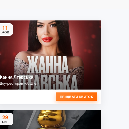
11
ЖОВ
Жанна Лтавська
Шоу-ресторан «AltBier»
ПРИДБАТИ КВИТОК
29
СЕР