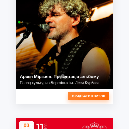
Арсен Мірзоян. Презентація альбому
Палац культури «Березіль» ім. Леся Курбаса
ПРИДБАТИ КВИТОК
03