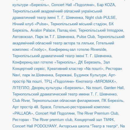
культури «Березіль»
,
Concert Hall «Подоляни»
,
Бар KOZA
,
Тернопільський академічний обласний український
драматичний театр імені Т. Г. Шевченка
,
Night club PULSE
,
Нічний клуб «Pulse»
,
Тернопільський міський стадіон
,
БК
Березіль
,
Avalon Palace
,
Палац кіно
,
Тернопільський Іпподром
,
Автовокзал
,
Парк ім.Т.Г. Шевченка
,
Pulse Club
,
Тернопільський
академічний обласний театр актора та ляльки
,
Готельний
комплекс «Глобус»
,
Конференц-зал готелю Riverside
,
Тернопільський драматичний театр імені Т. Г. Шевченка
,
Конференц-зал готелю «Тернопіль»
,
ДК Березиль
,
Зал
Концертний сервіс
,
Креативний кластер «Na пошті»
,
Ресторан
Navi
,
парк ім.Шевченка
,
Бережані, Будинок Культури
,
Арт-
простір Na пошті
,
ТРЦ «Подоляни» Кінотеатр «MIROMAX»
,
ЛІТЕПЛО
,
Дворец культуры «Березиль»
,
Nа поштi
,
Garden Hall
,
Тернопольский драматический театр имени Т. Г. Шевченко
,
Сlub River
,
Тернопольская обласная филармония
,
ПК Березіль
,
Арт простір 48. Space
,
Готельно-ресторанний комплекс
«PALLADA»
,
Concert Hall Подоляни
,
The River Premium Club
,
Ресторан - The River premium club
,
Концертний зал ТМФК
,
Сoncert Hall PODOLYANY
,
Акторська школа "Театр в театрі"
,
Na