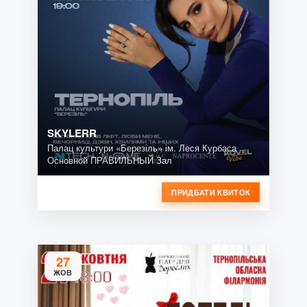
SKYLERR
Палац культури «Березіль» ім. Леся Курбаса
Основной ПРАВИЛЬНЫЙ Зал
ПРИДБАТИ КВИТОК
27
ЖОВ