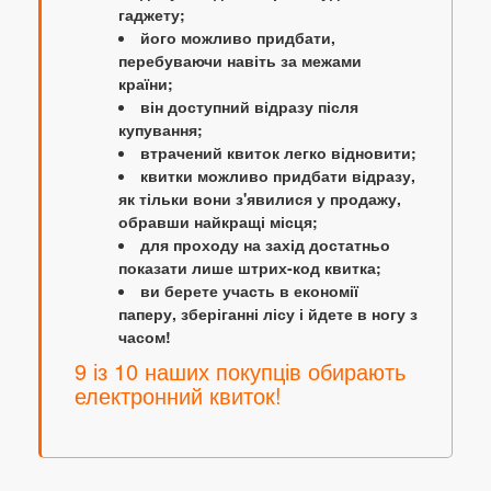
гаджету;
його можливо придбати,
перебуваючи навіть за межами
країни;
він доступний відразу після
купування;
втрачений квиток легко відновити;
квитки можливо придбати відразу,
як тільки вони з'явилися у продажу,
обравши найкращі місця;
для проходу на захід достатньо
показати лише штрих-код квитка;
ви берете участь в економії
паперу, зберіганні лісу і йдете в ногу з
часом!
9 із 10 наших покупців обирають
електронний квиток!