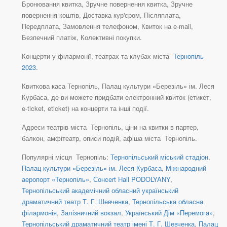
Бронювання квитка, Зручне повернення квитка, Зручне
повернення коштів, Доставка кур'єром, Післяплата,
Передплата, Замовлення телефоном, Квиток на e-mail,
Безпечний платіж, Колективні покупки.
Концерти у філармонії, театрах та клубах міста
Тернопіль
2023
.
Квиткова каса Тернопіль, Палац культури «Березіль» ім. Леся
Курбаса, де ви можете придбати електронний квиток (етикет,
e-ticket, eticket) на концерти та інші події.
Адреси театрів міста Тернопіль, ціни на квитки в партер,
балкон, амфітеатр, описи подій, афіша міста Тернопіль.
Популярні місця Тернопіль:
Тернопільський міський стадіон
,
Палац культури «Березіль» ім. Леся Курбаса
,
Міжнародний
аеропорт «Тернопіль»
,
Сонcert Hall PODOLYANY
,
Тернопільський академічний обласний український
драматичний театр Т. Г. Шевченка
,
Тернопільська обласна
філармонія
,
Залізничний вокзал
,
Український Дім «Перемога»
,
Тернопільський драматичний театр імені Т. Г. Шевченка
,
Палац