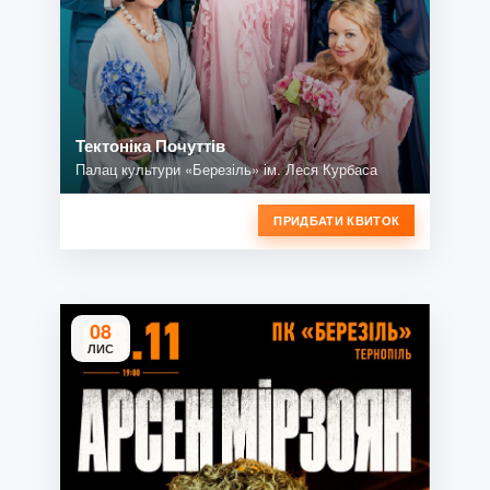
Тектоніка Почуттів
Палац культури «Березіль» ім. Леся Курбаса
ПРИДБАТИ КВИТОК
08
ЛИС