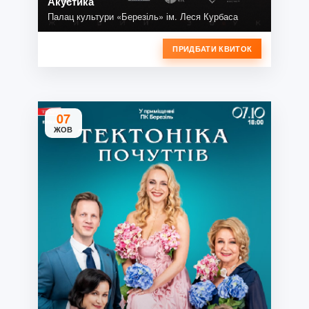
Акустика
Палац культури «Березіль» ім. Леся Курбаса
ПРИДБАТИ КВИТОК
07
ЖОВ