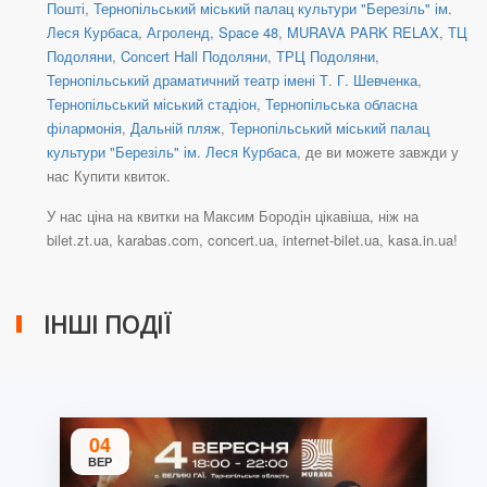
Пошті
,
Тернопільський міський палац культури "Березіль" ім.
Леся Курбаса
,
Агроленд
,
Space 48
,
MURAVA PARK RELAX
,
ТЦ
Подоляни
,
Concert Hall Подоляни
,
ТРЦ Подоляни
,
Тернопільський драматичний театр імені Т. Г. Шевченка
,
Тернопільський міський стадіон
,
Тернопільська обласна
філармонія
,
Дальній пляж
,
Тернопільський міський палац
культури "Березіль" ім. Леся Курбаса
, де ви можете завжди у
нас Купити квиток.
У нас ціна на квитки на Максим Бородін цікавіша, ніж на
bilet.zt.ua, karabas.com, concert.ua, internet-bilet.ua, kasa.in.ua!
ІНШІ ПОДІЇ
04
ВЕР