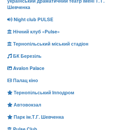
український драматичний театр імені Т. Г.
Шевченка
Night club PULSE
Нічний клуб «Pulse»
Тернопільський міський стадіон
БК Березіль
Avalon Palace
Палац кіно
Тернопільський Іпподром
Автовокзал
Парк ім.Т.Г. Шевченка
Pulse Club