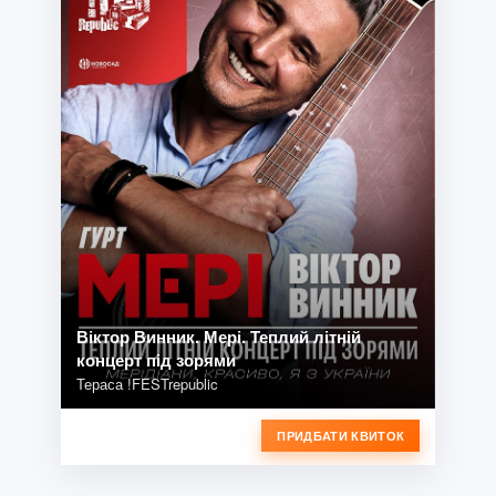
Віктор Винник. Мері. Теплий літній
концерт під зорями
Тераса !FESTrepublic
ПРИДБАТИ КВИТОК