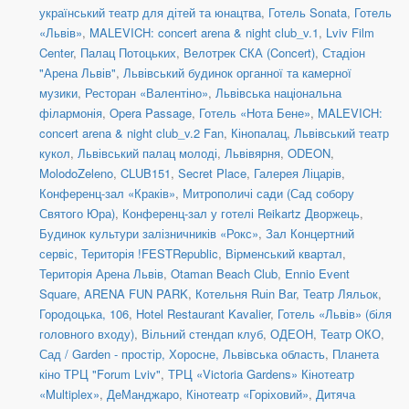
український театр для дітей та юнацтва
,
Готель Sonata
,
Готель
«Львів»
,
MALEVICH: concert arena & night club_v.1
,
Lviv Film
Center
,
Палац Потоцьких
,
Велотрек СКА (Concert)
,
Стадіон
"Арена Львів"
,
Львівський будинок органної та камерної
музики
,
Ресторан «Валентіно»
,
Львівська національна
філармонія
,
Opera Passage
,
Готель «Нота Бене»
,
MALEVICH:
concert arena & night club_v.2 Fan
,
Кінопалац
,
Львівський театр
кукол
,
Львівський палац молоді
,
Львівярня
,
ODEON
,
MolodoZeleno
,
CLUB151
,
Secret Place
,
Галерея Ліцарів
,
Конференц-зал «Краків»
,
Митрополичі сади (Сад собору
Святого Юра)
,
Конференц-зал у готелі Reikartz Дворжець
,
Будинок культури залізничників «Рокс»
,
Зал Концертний
сервіс
,
Територія !FESTRepublic
,
Вірменський квартал
,
Територія Арена Львів
,
Otaman Beach Club
,
Ennio Event
Square
,
ARENA FUN PARK
,
Котельня Ruіn Bar
,
Театр Ляльок
,
Городоцька, 106
,
Hotel Restaurant Kavalier
,
Готель «Львів» (біля
головного входу)
,
Вільний стендап клуб
,
ОДЕОН
,
Театр ОКО
,
Сад / Garden - простір, Хоросне, Львівська область
,
Планета
кіно ТРЦ "Forum Lviv"
,
ТРЦ «Victoria Gardens» Кінотеатр
«Multiplex»
,
ДеМанджаро
,
Кінотеатр «Горіховий»
,
Дитяча