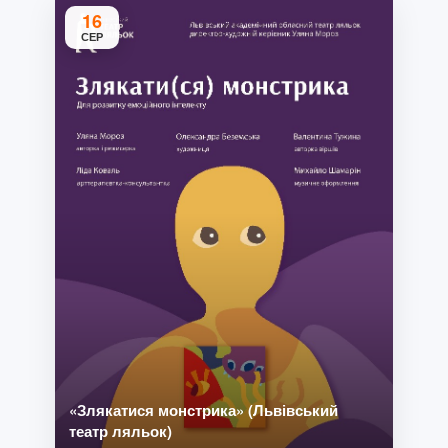
16
СЕР
«Злякатися монстрика» (Львівський
театр ляльок)