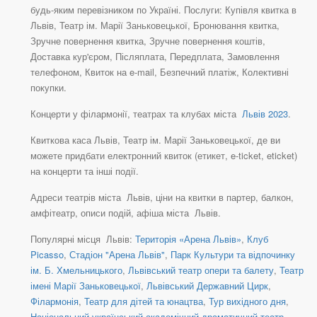
будь-яким перевізником по Україні. Послуги: Купівля квитка в
Львів, Театр ім. Марії Заньковецької, Бронювання квитка,
Зручне повернення квитка, Зручне повернення коштів,
Доставка кур'єром, Післяплата, Передплата, Замовлення
телефоном, Квиток на e-mail, Безпечний платіж, Колективні
покупки.
Концерти у філармонії, театрах та клубах міста
Львів 2023
.
Квиткова каса Львів, Театр ім. Марії Заньковецької, де ви
можете придбати електронний квиток (етикет, e-ticket, eticket)
на концерти та інші події.
Адреси театрів міста Львів, ціни на квитки в партер, балкон,
амфітеатр, описи подій, афіша міста Львів.
Популярні місця Львів:
Територія «Арена Львів»
,
Клуб
Picasso
,
Стадіон "Арена Львів"
,
Парк Культури та відпочинку
ім. Б. Хмельницького
,
Львівський театр опери та балету
,
Театр
імені Марії Заньковецької
,
Львівський Державний Цирк
,
Філармонія
,
Театр для дітей та юнацтва
,
Тур вихідного дня
,
Національний український академічний драматичний театр