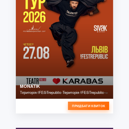
MONATIK
Територія !FESTrepublic Територія !FESTrepublic
ПРИДБАТИ КВИТОК