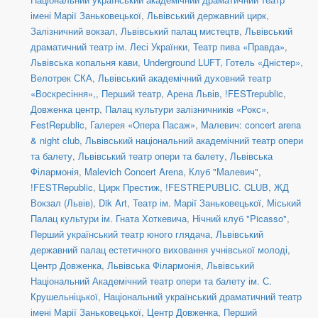
імені Марії Заньковецької
,
Львівський державний цирк
,
Залізничний вокзал
,
Львівський палац мистецтв
,
Львівський
драматичний театр ім. Лесі Українки
,
Театр пива «Правда»
,
Львівська копальня кави
,
Underground LUFT
,
Готель «Дністер»
,
Велотрек СКА
,
Львівський академічний духовний театр
«Воскресіння»,
,
Перший театр
,
Арена Львів
,
!FESTrepublic
,
Довженка центр
,
Палац культури залізничників «Рокс»
,
FestRepublic
,
Галерея «Опера Пасаж»
,
Малевич: concert arena
& night club
,
Львівський національний академічний театр опери
та балету
,
Львівський театр опери та балету
,
Львівська
Філармонія
,
Malevich Concert Arena
,
Клуб "Малевич"
,
!FESTRepublic
,
Цирк Престиж
,
!FESTREPUBLIC. CLUB
,
ЖД
Вокзал (Львів)
,
Dik Art
,
Театр ім. Марії Заньковецької
,
Міський
Палац культури ім. Гната Хоткевича
,
Нічний клуб "Picasso"
,
Перший український театр юного глядача
,
Львівський
державний палац естетичного виховання учнівської молоді
,
Центр Довженка
,
Львівська Філармонія
,
Львівський
Національний Академічний театр опери та балету ім. С.
Крушельніцької
,
Національний український драматичний театр
імені Марії Заньковецької
,
Центр Довженка
,
Перший