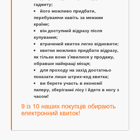
гаджету;
його можливо придбати,
перебуваючи навіть за межами
країни;
він доступний відразу після
купування;
втрачений квиток легко відновити;
квитки можливо придбати відразу,
як тільки вони з'явилися у продажу,
обравши найкращі місця;
для проходу на захід достатньо
показати лише штрих-код квитка;
ви берете участь в економії
паперу, зберіганні лісу і йдете в ногу з
часом!
9 із 10 наших покупців обирають
електронний квиток!