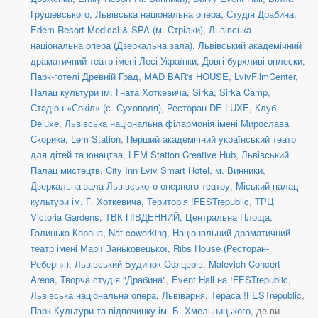
Грушевського
,
Львівська національна опера
,
Студія Драбина
,
Edem Resort Medical & SPA (м. Стрілки)
,
Львівська
національна опера (Дзеркальна зала)
,
Львівський академічний
драматичний театр імені Лесі Українки
,
Довгі бурхливі оплески
,
Парк-готелі Древній Град
,
MAD BAR's HOUSE
,
LvivFilmCenter
,
Палац культури ім. Гната Хоткевича
,
Sirka
,
Sirka Camp
,
Стадіон «Сокіл» (с. Суховоля)
,
Ресторан DE LUXE
,
Клуб
Deluxe
,
Львівська національна філармонія імені Мирослава
Скорика
,
Lem Station
,
Перший академічний український театр
для дітей та юнацтва
,
LEM Station Creative Hub
,
Львівський
Палац мистецтв
,
City Inn Lviv Smart Hotel, м. Винники
,
Дзеркальна зала Львівського оперного театру
,
Міський палац
культури ім. Г. Хоткевича
,
Територія !FESTrepublic
,
ТРЦ
Victoria Gardens
,
ТВК ПІВДЕННИЙ, Центральна Площа
,
Галицька Корона
,
Nat coworking
,
Національний драматичний
театр імені Марії Заньковецької
,
Ribs House (Ресторан-
Реберня)
,
Львівський Будинок Офіцерів
,
Malevich Concert
Arena
,
Творча студія "Драбина"
,
Event Hall на !FESTrepublic
,
Львівська національна опера
,
Львіварня
,
Тераса !FESTrepublic
,
Парк Культури та відпочинку ім. Б. Хмельницького
, де ви