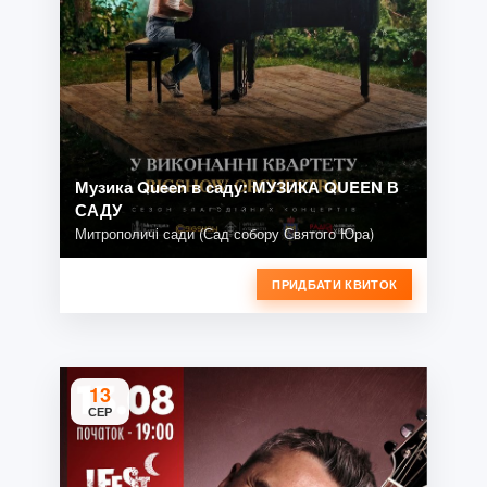
Музика Queen в саду: МУЗИКА QUEEN В
САДУ
Митрополичі сади (Сад собору Святого Юра)
ПРИДБАТИ КВИТОК
13
СЕР