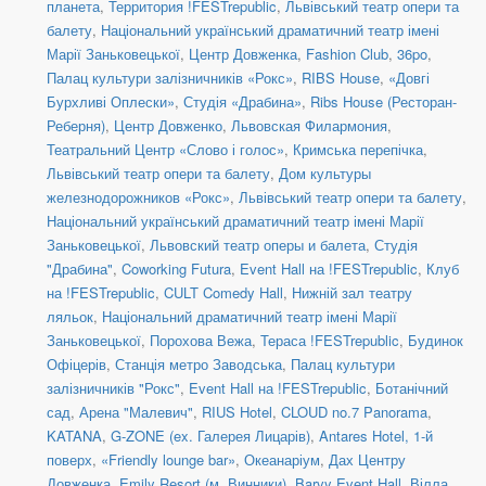
планета
,
Территория !FESTrepublic
,
Львівський театр опери та
балету
,
Національний український драматичний театр імені
Марії Заньковецької
,
Центр Довженка
,
Fashion Club
,
36po
,
Палац культури залізничників «Рокс»
,
RIBS House
,
«Довгі
Бурхливі Оплески»
,
Студія «Драбина»
,
Ribs House (Ресторан-
Реберня)
,
Центр Довженко
,
Львовская Филармония
,
Театральний Центр «Слово і голос»
,
Кримська перепічка
,
Львівський театр опери та балету
,
Дом культуры
железнодорожников «Рокс»
,
Львівський театр опери та балету
,
Національний український драматичний театр імені Марії
Заньковецької
,
Львовский театр оперы и балета
,
Студія
"Драбина"
,
Coworking Futura
,
Event Hall на !FESTrepublic
,
Клуб
на !FESTrepublic
,
CULT Comedy Hall
,
Нижній зал театру
ляльок
,
Національний драматичний театр імені Марії
Заньковецької
,
Порохова Вежа
,
Тераса !FESTrepublic
,
Будинок
Офіцерів
,
Станція метро Заводська
,
Палац культури
залізничників "Рокс"
,
Event Hall на !FESTrepublic
,
Ботанічний
сад
,
Арена "Малевич"
,
RIUS Hotel
,
CLOUD no.7 Panorama
,
KATANA
,
G-ZONE (ex. Галерея Лицарів)
,
Antares Hotel, 1-й
поверх
,
«Friendly lounge bar»
,
Океанаріум
,
Дах Центру
Довженка
,
Emily Resort (м. Винники)
,
Barvy Event Hall
,
Вілла