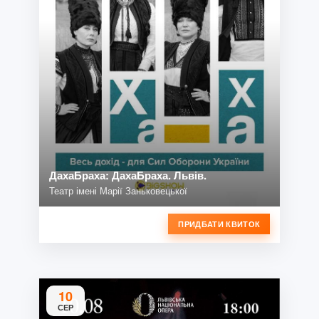
ДахаБраха: ДахаБраха. Львів.
Театр імені Марії Заньковецької
ПРИДБАТИ КВИТОК
10
СЕР