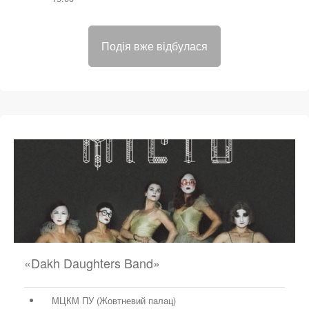
Подія вже відбулася
«Dakh Daughters Band»
МЦКМ ПУ (Жовтневий палац)