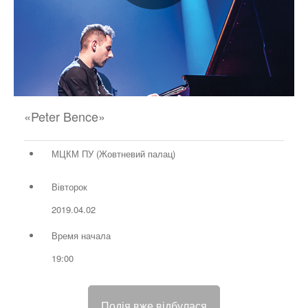
«Peter Bence»
МЦКМ ПУ (Жовтневий палац)
Вівторок
2019.04.02
Время начала
19:00
Подія вже відбулася