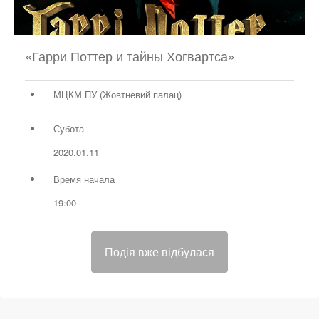
«Гарри Поттер и тайны Хогвартса»
МЦКМ ПУ (Жовтневий палац)
Субота
2020.01.11
Время начала
19:00
Подія вже відбулася