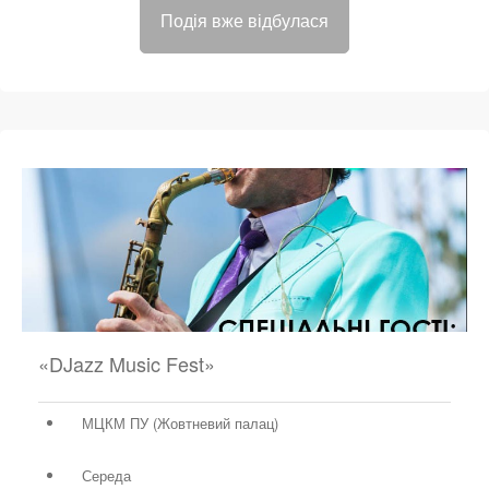
Подія вже відбулася
«DJazz Music Fest»
МЦКМ ПУ (Жовтневий палац)
Середа