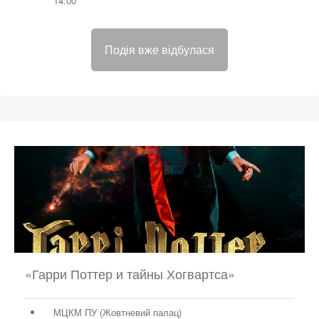
14:00
Подія вже відбулася
«Гарри Поттер и тайны Хогвартса»
МЦКМ ПУ (Жовтневий палац)