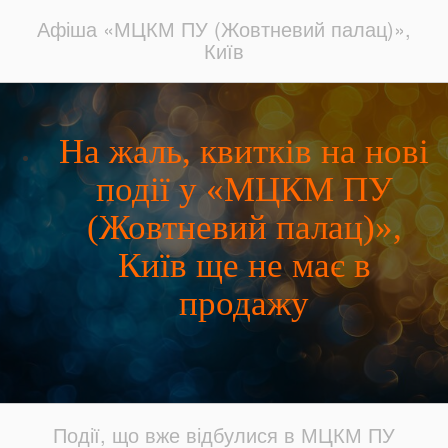
Афіша «МЦКМ ПУ (Жовтневий палац)»,
Київ
На жаль, квитків на нові
події у «МЦКМ ПУ
(Жовтневий палац)»,
Київ ще не має в
продажу
Події, що вже відбулися в МЦКМ ПУ