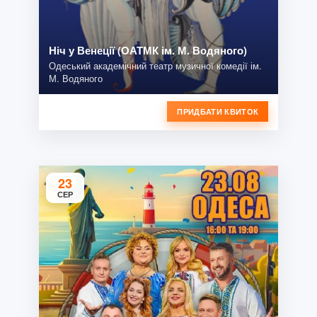
Ніч у Венеції (ОАТМК ім. М. Водяного)
Одеський академічний театр музичної комедії ім.
М. Водяного
ПРИДБАТИ КВИТОК
23
СЕР