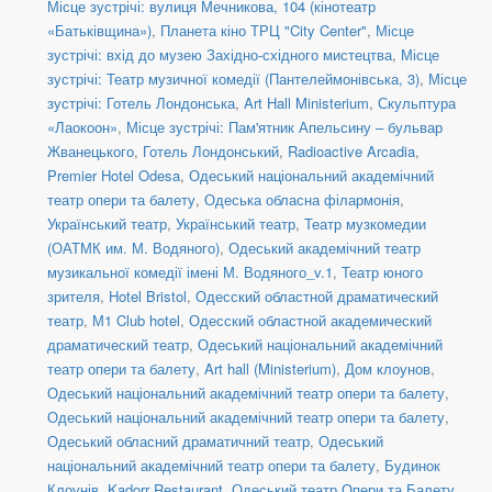
Місце зустрічі: вулиця Мечникова, 104 (кінотеатр
«Батьківщина»)
,
Планета кіно ТРЦ "City Center"
,
Місце
зустрічі: вхід до музею Західно-східного мистецтва
,
Місце
зустрічі: Театр музичної комедії (Пантелеймонівська, 3)
,
Місце
зустрічі: Готель Лондонська
,
Art Hall Ministerium
,
Скульптура
«Лаокоон»
,
Місце зустрічі: Пам'ятник Апельсину – бульвар
Жванецького
,
Готель Лондонський
,
Radioactive Arcadia
,
Premier Hotel Odesa
,
Одеський національний академічний
театр опери та балету
,
Одеська обласна філармонія
,
Український театр
,
Український театр
,
Театр музкомедии
(ОАТМК им. М. Водяного)
,
Одеський академічний театр
музикальної комедії імені М. Водяного_v.1
,
Театр юного
зрителя
,
Hotel Bristol
,
Одесский областной драматический
театр
,
М1 Club hotel
,
Одесский областной академический
драматический театр
,
Одеський національний академічний
театр опери та балету
,
Art hall (Ministerium)
,
Дом клоунов
,
Одеський національний академічний театр опери та балету
,
Одеський національний академічний театр опери та балету
,
Одеський обласний драматичний театр
,
Одеський
національний академічний театр опери та балету
,
Будинок
Клоунів
,
Kadorr Restaurant
,
Одеський театр Опери та Балету
,