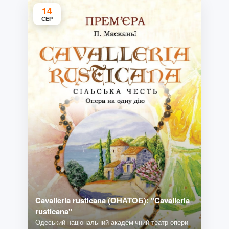
14
СЕР
Cavalleria rusticana (ОНАТОБ): "Cavalleria
rusticana"
Одеський національний академічний театр опери