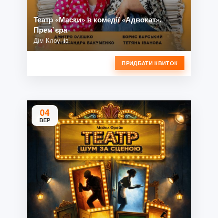
Театр «Маски» в комедії «Адвокат».
Прем`єра
Дім Клоунів
ПРИДБАТИ КВИТОК
04
ВЕР