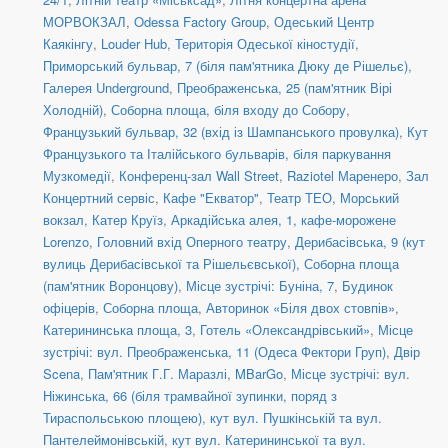
МОРВОКЗАЛ
,
Odessa Factory Group
,
Одеський Центр
Каякінгу
,
Louder Hub
,
Територія Одеської кіностудії
,
Приморський бульвар, 7 (біля пам'ятника Дюку де Рішельє)
,
Галерея Underground
,
Преображенська, 25 (пам'ятник Вірі
Холодній)
,
Соборна площа, біля входу до Собору
,
Французький бульвар, 32 (вхід із Шампанського провулка)
,
Кут
Французького та Італійського бульварів, біля паркування
Музкомедії
,
Конференц-зал Wall Street
,
Raziotel Маренеро
,
Зал
Концертний сервіс
,
Кафе "Екватор"
,
Театр ТЕО
,
Морський
вокзал, Катер Круїз
,
Аркадійська алея, 1, кафе-морожене
Lorenzo
,
Головний вхід Оперного театру
,
Дерибасівська, 9 (кут
вулиць Дерибасівської та Рішельєвської)
,
Соборна площа
(пам'ятник Воронцову)
,
Місце зустрічі: Буніна, 7
,
Будинок
офіцерів
,
Соборна площа
,
Авторинок «Біля двох стовпів»
,
Катерининська площа, 3
,
Готель «Олександрівський»
,
Місце
зустрічі: вул. Преображенська, 11 (Одеса Фектори Груп)
,
Двір
Scena
,
Пам'ятник Г.Г. Маразлі
,
MBarGo
,
Місце зустрічі: вул.
Ніжинська, 66 (біля трамвайної зупинки, поряд з
Тираспольською площею)
,
кут вул. Пушкінській та вул.
Пантелеймонівській
,
кут вул. Катерининської та вул.