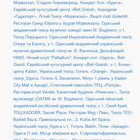
Морвокзал
,
Стадіон Чорноморець
,
Концерт Хол «Одеса»
,
Єврейський культурний центр «Beit Grand»
,
Аеродром
«Гідропорт»
,
Літній Театр «Морвокзал»
,
Beach club Underhill
,
Ресторан Гранд Європа у будові Морвокзалу
,
Одеський
академічний театр музичної комедії імені М. Водяного_v.1
,
Театр Перуцького
,
Одеський Національний Академічний театр
Опери та Балету_v.1
,
Одеський академічний український
музично-драматичний театр ім. В. Василька
,
Дельфінарій
НІМО
,
Нічний клуб "Palladium"
,
Концерт-хол «Одеса»
,
Beit
Grand
,
Єврейський культурний центр «Beit Grand»_v.1
,
Бізнес-
центр Kadorr
,
Український театр
,
Готель «Orange»
,
Український
театр_Одеса
,
Готель IL Decameron
,
Мінус 1 рівень у Kadorr
City Mall в Аркадії
,
Стеклянний павільйон ТРЦ «Рів'єра»
,
Ресторан-клуб Vandal
,
Банкетний будинок «Ренесанс»
,
Театр
музкомедії (ОАТМК ім. М. Водяного)
,
Одеський обласний
академічний російський драматичний театр_v.1
,
Синій Краб
,
ТОЦ KADORR
,
Secret Place
,
Ресторан Мед і Пиво
,
Театр ТЕО
,
Barbell Baza
,
Привокзальна пл., 2
,
Kukla Art Space
,
Український театр_Одеса v.1
,
Готель Marlin
,
Пляж «Аркадія»
,
Одеса (7 км)
,
Місце збирання вул. Старопортофранківська,
24/1
,
Літній театр «Міськсад»
,
Літня концертна арена