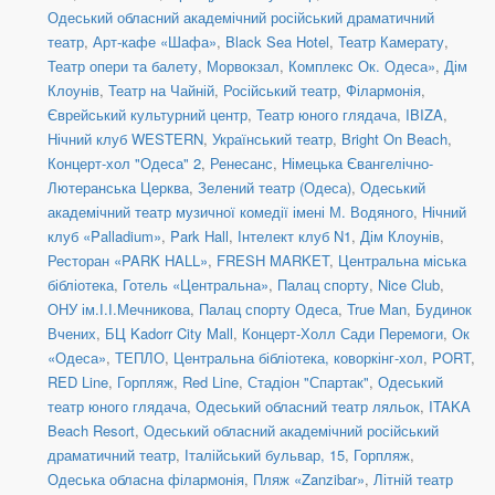
Одеський обласний академічний російський драматичний
театр
,
Арт-кафе «Шафа»
,
Black Sea Hotel
,
Театр Камерату
,
Театр опери та балету
,
Морвокзал
,
Комплекс Ок. Одеса»
,
Дім
Клоунів
,
Театр на Чайній
,
Російський театр
,
Філармонія
,
Єврейський культурний центр
,
Театр юного глядача
,
IBIZA
,
Нічний клуб WESTERN
,
Український театр
,
Bright On Beach
,
Концерт-хол "Одеса" 2
,
Ренесанс
,
Німецька Євангелічно-
Лютеранська Церква
,
Зелений театр (Одеса)
,
Одеський
академічний театр музичної комедії імені М. Водяного
,
Нічний
клуб «Palladium»
,
Park Hall
,
Інтелект клуб N1
,
Дім Клоунів
,
Ресторан «PARK HALL»
,
FRESH MARKET
,
Центральна міська
бібліотека
,
Готель «Центральна»
,
Палац спорту
,
Nice Club
,
ОНУ ім.І.І.Мечникова
,
Палац спорту Одеса
,
True Man
,
Будинок
Вчених
,
БЦ Kadorr City Mall
,
Концерт-Холл Сади Перемоги
,
Ок
«Одеса»
,
ТЕПЛО
,
Центральна бібліотека, коворкінг-хол
,
PORT
,
RED Line
,
Горпляж
,
Red Line
,
Стадіон "Спартак"
,
Одеський
театр юного глядача
,
Одеський обласний театр ляльок
,
ITAKA
Beach Resort
,
Одеський обласний академічний російський
драматичний театр
,
Італійський бульвар, 15
,
Горпляж
,
Одеська обласна філармонія
,
Пляж «Zanzibar»
,
Літній театр