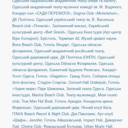
Одеський національний академічний театр опери та балету
,
Одеський академічний театр музичної комедії ім. М. Водяного
,
Концерт-хол «САДИ ПЕРЕМОГИ»
,
Dogma Club «Ministerium»
,
ДК Політеха
,
Одеський український театр ім. В. Василька
,
Beach-club «Пляжнік»
,
Залізничний вокзал
,
Єврейський
культурний центр «Beit Grand»
,
Одеська Кіностудія (Арт-центр
Віри Холодної)
,
Брістоль
,
Термінал 42
,
Музей цікавої науки
,
Bono Beach Club
,
Готель Моцарт
,
Одеська обласна
філармонія
,
Одеський академічний російський театр
,
Одеський державний цирк
,
ДК Політеха (ОНПУ)
,
Одеський
культурний центр
,
Одеська Обласна Філармонія
,
Одеська
обласна філармонія
,
Банкетний будинок Ренесанс
,
Концерт-
Холл Одеса
,
Готель «Gagarinn». Гранд Холл
,
Соборна площа
біля фонтану
,
Стадіон Спартак
,
Concert-Hall Underpub
,
Готель
«Чорне море» Парк Шевченка
,
Зелений театр Одеса
,
Одеська
кіностудія
,
Mantra Beach Club
,
Театр музкомедії
,
More music
club
,
True Man Hot Boat
,
Готель Аркадія
,
Концертна арена
Морвокзал
,
Одеський державний цирк
,
Нічний клуб Ibiza
,
ITAKA Beach Resort & Night Club
,
Дім Павлових
,
Арт-клуб
«Шафа»
,
Jennifer
,
Готель Айвазовський
,
Impact Hub
,
Дивергент
Хаб
,
Choice Club
,
Французький Бульвар
,
Urban Music Hall
,