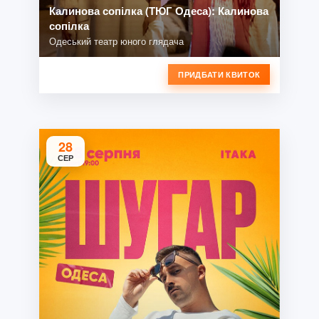
Калинова сопілка (ТЮГ Одеса): Калинова
сопілка
Одеський театр юного глядача
ПРИДБАТИ КВИТОК
28
СЕР