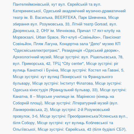
Пантелеймонівській
,
кут вул. Єврейській та вул.
Катерининської
,
Одеський академічний музично-драматичний
театр ім. В. Василька
,
BEERTEKA
,
Парк Шевченка
,
Місце
збирання вул. Розумовська, 33
,
Літній театр Gorsad
,
вул.
Дворянська, 2, ОНУ ім. Мечнікова
,
Причал 17 яхт-клубу на
Морвокзалі
,
Urban Space
,
Яхт-клуб «Совіньйон»
,
Пансіонат
Совіньйон
,
Пляж Лагуна
,
Концертна зала "Депо" музею КП
"Одесміськелектротранс"
,
Резиденція «Одеський дворик»
,
Археологічний музей
,
Місце зустрічі: вул. Рішельєвська, 78
,
вул. Приморська, 42
,
ТРЦ "City center"
,
Місце зустрічі: ріг
вулиць Канатної і Буніна
,
Місце зустрічі: Костел на Гавані, 5
,
Місце зустрічі: кут вулиці Піонерської та Французького
бульвару
,
Місце зустрічі: Інститут Філатова
,
Місце зустрічі:
Одеська кіностудія (Французький бульвар, 33)
,
Місце зустрічі:
Канатна, 8 – Морське училище ім. Марінеско (кінець на
Соборній площі)
,
Місце зустрічі: Літературний музей (вул.
Ланжеронівська, 2)
,
Місце зустрічі: 2-й Розумовський
провулок, 3-б
,
Місце зустрічі: Преображенська/Успенська вул.,
біля Собору
,
Місце зустрічі: кут вулиць Коблевської та
Ольгіївської
,
Місце зустрічі: Єврейська, 43 (біля будівлі СБУ)
,