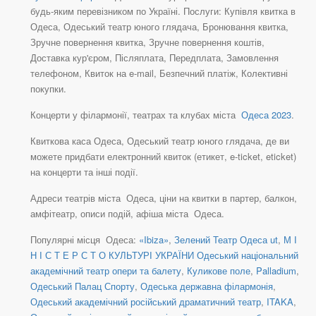
будь-яким перевізником по Україні. Послуги: Купівля квитка в
Одеса, Одеський театр юного глядача, Бронювання квитка,
Зручне повернення квитка, Зручне повернення коштів,
Доставка кур'єром, Післяплата, Передплата, Замовлення
телефоном, Квиток на e-mail, Безпечний платіж, Колективні
покупки.
Концерти у філармонії, театрах та клубах міста
Одеса 2023
.
Квиткова каса Одеса, Одеський театр юного глядача, де ви
можете придбати електронний квиток (етикет, e-ticket, eticket)
на концерти та інші події.
Адреси театрів міста Одеса, ціни на квитки в партер, балкон,
амфітеатр, описи подій, афіша міста Одеса.
Популярні місця Одеса:
«Ibiza»
,
Зелений Театр Одеса ut
,
М І
Н І С Т Е Р С Т О КУЛЬТУРІ УКРАЇНИ Одеський національний
академічний театр опери та балету
,
Куликове поле
,
Palladium
,
Одеський Палац Спорту
,
Одеська державна філармонія
,
Одеський академічний російський драматичний театр
,
ITAKA
,