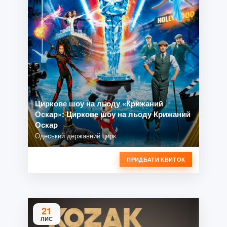
Циркове шоу на льоду «Крижаний
Оскар»: Циркове шоу на льоду Крижаний
Оскар
Одеський державний цирк
ПРИДБАТИ КВИТОК
21
ЛИС