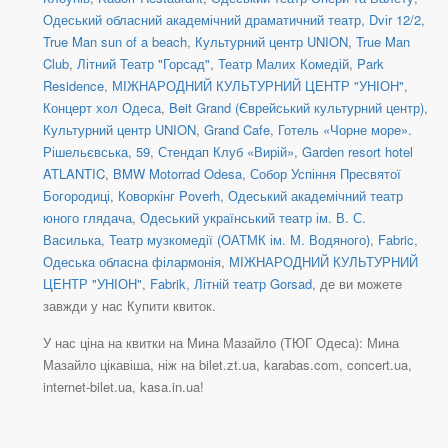
Одеський обласний академічний драматичний театр
,
Dvіr 12/2
,
True Man sun of a beach
,
Культурний центр UNION
,
True Man
Club
,
Літний Театр "Горсад"
,
Театр Малих Комедій
,
Park
Residence
,
МІЖНАРОДНИЙ КУЛЬТУРНИЙ ЦЕНТР "УНІОН"
,
Концерт хол Одеса
,
Beit Grand (Єврейський культурний центр)
,
Культурний центр UNION
,
Grand Cafe
,
Готель «Чорне море».
Рішельєвська, 59
,
Стендап Клуб «Вирій»
,
Garden resort hotel
ATLANTIC
,
BMW Motorrad Odesa
,
Собор Успіння Пресвятої
Богородиці
,
Коворкінг Poverh
,
Одеський академічний театр
юного глядача
,
Одеський український театр ім. В. С.
Василька
,
Театр музкомедії (ОАТМК ім. М. Водяного)
,
Fabric
,
Одеська обласна філармонія
,
МІЖНАРОДНИЙ КУЛЬТУРНИЙ
ЦЕНТР "УНІОН"
,
Fabrik
,
Літній театр Gorsad
, де ви можете
завжди у нас Купити квиток.
У нас ціна на квитки на Мина Мазайло (ТЮГ Одеса): Мина
Мазайло цікавіша, ніж на bilet.zt.ua, karabas.com, concert.ua,
internet-bilet.ua, kasa.in.ua!