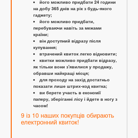
його можливо придбати 24 години
на добу 365 днів на рік з будь-якого
гаджету;
його можливо придбати,
перебуваючи навіть за межами
країни;
він доступний відразу після
купування;
втрачений квиток легко відновити;
квитки можливо придбати відразу,
як тільки вони з'явилися у продажу,
обравши найкращі місця;
для проходу на захід достатньо
показати лише штрих-код квитка;
ви берете участь в економії
паперу, зберіганні лісу і йдете в ногу з
часом!
9 із 10 наших покупців обирають
електронний квиток!