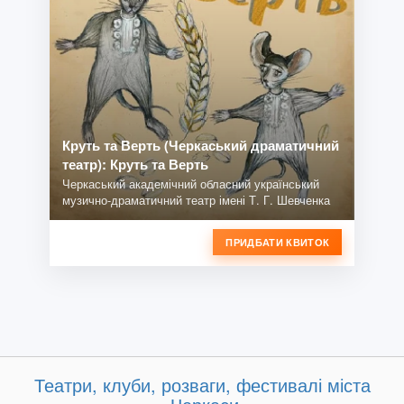
Круть та Верть (Черкаський драматичний
театр): Круть та Верть
Черкаський академічний обласний український
музично-драматичний театр імені Т. Г. Шевченка
ПРИДБАТИ КВИТОК
Театри, клуби, розваги, фестивалі міста