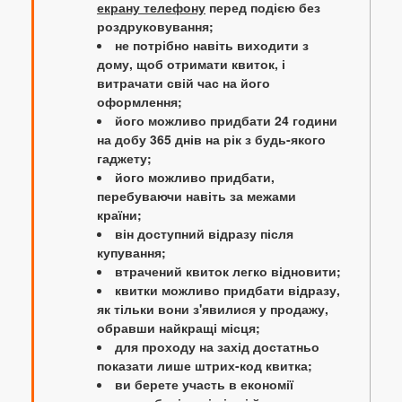
екрану телефону
перед подією без
роздруковування;
не потрібно навіть виходити з
дому, щоб отримати квиток, і
витрачати свій час на його
оформлення;
його можливо придбати 24 години
на добу 365 днів на рік з будь-якого
гаджету;
його можливо придбати,
перебуваючи навіть за межами
країни;
він доступний відразу після
купування;
втрачений квиток легко відновити;
квитки можливо придбати відразу,
як тільки вони з'явилися у продажу,
обравши найкращі місця;
для проходу на захід достатньо
показати лише штрих-код квитка;
ви берете участь в економії