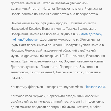
Доставка квитків на Наталка Полтавка (Черкаський
драматичний театр): Наталка Полтавка по місту Черкаси та
Новою поштою по Україні післяплатою або передоплатою.
Найповніший вибір, офіційний продаж! Приймаємо карти
Нацкешбек! Кешбек, Вовина тисяча, Тисяча Зеленського.
Повернення квитка без проблем, згідно з п.6 «
Умов договору
публічної оферти
». Доставимо кур'єром по м. Житомиру та
будь-яким перевізником по Україні. Послуги: Купівля квитка в
Черкаси, Черкаський академічний обласний український
музично-драматичний театр імені Т. Г. Шевченка, Бронювання
квитка, Зручне повернення квитка, Зручне повернення коштів,
Доставка кур'єром, Післяплата, Передплата, Замовлення
телефоном, Квиток на e-mail, Безпечний платіж, Колективні
покупки.
Концерти у філармонії, театрах та клубах міста
Черкаси 2023
.
Квиткова каса Черкаси, Черкаський академічний обласний
український музично-драматичний театр імені Т. Г. Шевченка,
де ви можете придбати електронний квиток (етикет, e-ticket,