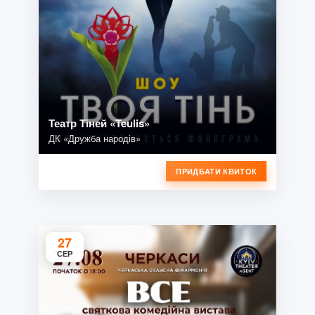
Театр Тіней «Teulis»
ДК «Дружба народів»
ПРИДБАТИ КВИТОК
27
СЕР