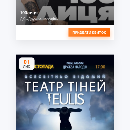
100лиця
ДК «Дружба народів»
ПРИДБАТИ КВИТОК
01
ЛИС