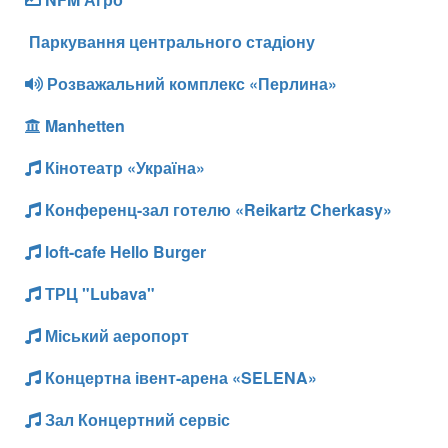
Паркування центрального стадіону
Розважальний комплекс «Перлина»
Manhetten
Кінотеатр «Україна»
Конференц-зал готелю «Reikartz Cherkasy»
loft-cafe Hello Burger
ТРЦ "Lubava"
Міський аеропорт
Концертна івент-арена «SELENA»
Зал Концертний сервіс