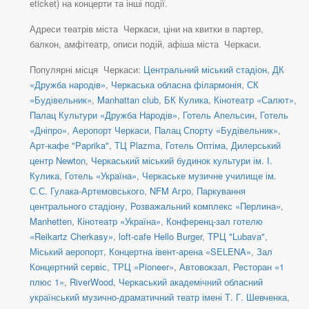
eticket) на концерти та інші події.
Адреси театрів міста Черкаси, ціни на квитки в партер,
балкон, амфітеатр, описи подій, афіша міста Черкаси.
Популярні місця Черкаси:
Центральний міський стадіон
,
ДК
«Дружба народів»
,
Черкаська обласна філармонія
,
СК
«Будівельник»
,
Manhattan club
,
БК Кулика
,
Кінотеатр «Салют»
,
Палац Культури «Дружба Народів»
,
Готель Апельсин
,
Готель
«Дніпро»
,
Аеропорт Черкаси
,
Палац Спорту «Будівельник»
,
Арт-кафе "Paprika"
,
ТЦ Plazma
,
Готель Оптіма
,
Дилерський
центр Newton
,
Черкаський міський будинок культури ім. І.
Кулика
,
Готель «Україна»
,
Черкаське музичне училище ім.
С.С. Гулака-Артемовського
,
NFM Агро
,
Паркування
центрального стадіону
,
Розважальний комплекс «Перлина»
,
Manhetten
,
Кінотеатр «Україна»
,
Конференц-зал готелю
«Reikartz Cherkasy»
,
loft-cafe Hello Burger
,
ТРЦ "Lubava"
,
Міський аеропорт
,
Концертна івент-арена «SELENA»
,
Зал
Концертний сервіс
,
ТРЦ «Pioneer»
,
Автовокзал
,
Ресторан «1
плюс 1»
,
RiverWood
,
Черкаський академічний обласний
український музично-драматичний театр імені Т. Г. Шевченка
,