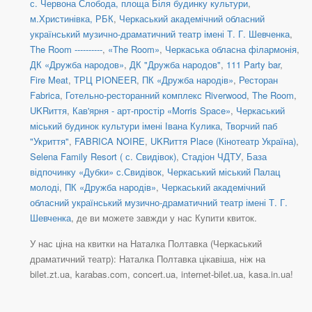
с. Червона Слобода, площа Біля будинку культури
,
м.Христинівка, РБК
,
Черкаський академічний обласний
український музично-драматичний театр імені Т. Г. Шевченка
,
The Room ----------
,
«The Room»
,
Черкаська обласна філармонія
,
ДК «Дружба народов»
,
ДК "Дружба народов"
,
111 Party bar
,
Fire Meat
,
ТРЦ PIONEER
,
ПК «Дружба народів»
,
Ресторан
Fabrica
,
Готельно-ресторанний комплекс Riverwood
,
The Room
,
UKRиття
,
Кав'ярня - арт-простір «Morris Space»
,
Черкаський
міський будинок культури імені Івана Кулика
,
Творчий паб
"Укриття"
,
FABRICA NOIRE
,
UKRиття Place (Кінотеатр Україна)
,
Selena Family Resort ( с. Свидівок)
,
Стадіон ЧДТУ
,
База
відпочинку «Дубки» с.Свидівок
,
Черкаський міський Палац
молоді
,
ПК «Дружба народів»
,
Черкаський академічний
обласний український музично-драматичний театр імені Т. Г.
Шевченка
, де ви можете завжди у нас Купити квиток.
У нас ціна на квитки на Наталка Полтавка (Черкаський
драматичний театр): Наталка Полтавка цікавіша, ніж на
bilet.zt.ua, karabas.com, concert.ua, internet-bilet.ua, kasa.in.ua!