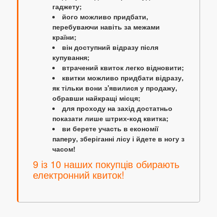
гаджету;
його можливо придбати,
перебуваючи навіть за межами
країни;
він доступний відразу після
купування;
втрачений квиток легко відновити;
квитки можливо придбати відразу,
як тільки вони з'явилися у продажу,
обравши найкращі місця;
для проходу на захід достатньо
показати лише штрих-код квитка;
ви берете участь в економії
паперу, зберіганні лісу і йдете в ногу з
часом!
9 із 10 наших покупців обирають
електронний квиток!