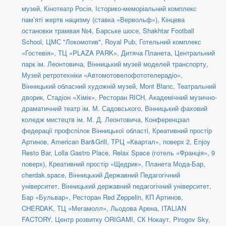
музей
,
Кінотеатр Росія
,
Історико-меморіальний комплекс
пам’яті жертв нацизму (ставка «Вервольф»)
,
Кінцева
остановки трамвая №4, Барське шосе
,
Shakhtar Football
School
,
ЦМС "Локомотив"
,
Royal Pub
,
Готельний комплекс
«Гостевія»
,
ТЦ «PLAZA PARK»
,
Дитяча Планета
,
Центральний
парк ім. Леонтовича
,
Вінницький музей моделей транспорту
,
Музей ретротехніки «Автомотовелофототелерадіо»
,
Вінницький обласний художній музей
,
Mont Blanc
,
Театральний
дворик
,
Стадіон «Хімік»
,
Ресторан RICH
,
Академічний музично-
драматичний театр ім. М. Садовського
,
Вінницький фаховий
коледж мистецтв ім. М. Д. Леонтовича
,
Конференцзал
федерації профспілок Вінницької області
,
Креативний простір
Артинов
,
American Bar&Grill
,
ТРЦ «Квартал», поверх 2
,
Enjoy
Resto Bar
,
Lolla Gastro Place
,
Relax Space (готель «Франція», 9
поверх)
,
Креативний простір «Щедрик»
,
Планета Мода-Бар
,
cherdak.space
,
Вінницький Державний Педагогічний
університет
,
Вінницький державний педагогічний університет
,
Бар «Бульвар»
,
Ресторан Red Zeppelin
,
КП Артинов
,
CHERDAK
,
ТЦ «Мегамолл», Льодова Арена
,
ITALIAN
FACTORY
,
Центр розвитку ORIGAMI
,
СК Нокаут
,
Pirogov Sky
,