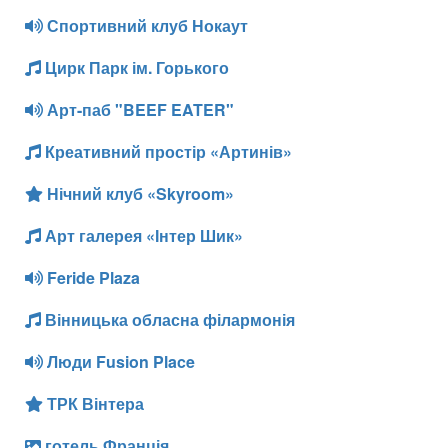
Спортивний клуб Нокаут
Цирк Парк ім. Горького
Арт-паб "BEEF EATER"
Креативний простір «Артинів»
Нічний клуб «Skyroom»
Арт галерея «Інтер Шик»
Feride Plaza
Вінницька обласна філармонія
Люди Fusion Place
ТРК Вінтера
готель Франція