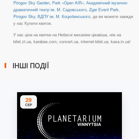
Pirogov Sky Garden
,
Park «Open AIR»
,
Академічний музично-
драматичний театр ім. М. Садовського
,
Zgar Event Park
,
Pirogov Sky
,
ВДПУ ім. М. Коцюбинського
, де ви можете завжди
у нас Купити квиток.
У нас ціна на квитки на Небесні механіки цікавіша, ніж на
bilet.zt.ua, karabas.com, concert.ua, internet-bilet.ua, kasa.in.ua!
ІНШІ ПОДІЇ
29
СЕР