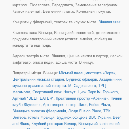
кур'єром, Післяплата, Передплата, Замовлення телефоном,
Квиток на e-mail, Безпечний платіж, Колективні покупки.
Концерти у філармонії, театрах та клубах міста
Вінниця 2023
.
Квиткова каса Вінниця, Вінницький планетарій, де ви можете
придбати електронний квиток (етикет, e-ticket, eticket) на
концерти та інші події.
Адреси театрів міста Вінниця, ціни на квитки в партер, балкон,
амфітеатр, описи подій, афіша міста Вінниця.
Популярні місця Вінниця:
Міський палац мистецтв «Зоря»
,
Центральний міський стадіон
,
Будинок офіцерів
,
Академічний
музично-драматичний театр ім. М. Садовського
,
ТРЦ
Мегамолл
,
Спортивний клуб Нокаут
,
Цирк Парк ім. Горького
,
Арт-паб "BEEF EATER"
,
Креативний простір «Артинів»
,
Нічний
клуб «Skyroom»
,
Арт галерея «Інтер Шик»
,
Feride Plaza
,
Вінницька обласна філармонія
,
Люди Fusion Place
,
ТРК
Вінтера
,
готель Франція
,
Будинок офіцерів ВВС України
,
Beer
and Blues
,
Клубний ресторан Велюр
,
Вінницький залізничний