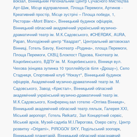
вокзал
,
Вінницький Регіональний Центр Сучасного Мистецтва
Арт-Шик
,
Місце відправлення
,
Площа Перемоги
,
Артинов -
Креативний простір
,
Місце зустрічі – Площа победи, 1
,
Ресторан «Mont Blanc»
,
Вінницький будинок офіцерів
,
Вінницький обласний академічний український музично-
драматичний театр ім. М.К.Садовського
,
#CHERDAK
,
AURA
,
Papan
,
Молодіжний центр "Квадрат"
,
Центральний автовокзал
Вінниці
,
Готель Savoy
,
Кінотеатр «Родина»
,
площа Перемоги
,
Площа Перемоги
,
СКВЦ Блокпост Підкова
,
Кінотеатр ім.
Коцюбинського
,
ВДПУ ім. М. Коцюбинського
,
Вінниця вул.
Чехова (кінцева зупинка 10 троллейбусів біля «Дрошу»)
,
Село
Стадниця
,
Спортивний клуб "Нокаут"
,
Вінницький будинок
офіцерів
,
Академічний музично-драматичний театр ім. М.
Садовського
,
Завод «Кристал»
,
Вінницький обласний
академічний український музично-драматичний театр ім.
М.К.Садовського
,
Конференц-зал готелю «Оптіма Вінниця»
,
Вінницький академічний обласний театр ляльок
,
Галерея ХХІ
,
Міський аеропорт
,
Готель Reikartz
,
Зал Концертний сервіс
,
Міський архів
,
Музей-садиба М.І.Пирогова
,
Озеро світу
,
Центр
розвитку «Origami»
,
PIROGOV SKY
,
Подільський зоопарк
,
Вінницький планетарій
,
Вінницький обласний краєзнавчий