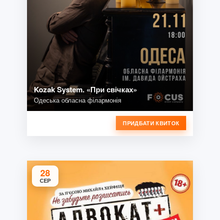
Kozak System. «При свічках»
Одеська обласна філармонія
ПРИДБАТИ КВИТОК
28
СЕР