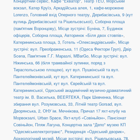
Концертний сервіс
,
Кафе "Екватор"
,
Театр ТЕО
,
Морський
вокзал, Катер Круїз
,
Аркадійська алея, 1, кафе-морожене
Lorenzo
,
Головний вхід Оперного театру
,
Дерибасівська, 9 (кут
вулиць Дерибасівської та Рішельєвської)
,
Соборна площа
(пам'ятник Воронцову)
,
Місце зустрічі: Буніна, 7
,
Будинок
офіцерів
,
Соборна площа
,
Авторинок «Біля двох стовпів»
,
Катерининська площа, 3
,
Готель «Олександрівський»
,
Місце
зустрічі: вул. Преображенська, 11 (Одеса Фектори Груп)
,
Двір
Scena
,
Пам'ятник Г.Г. Маразлі
,
MBarGo
,
Місце зустрічі: вул.
Ніжинська, 66 (біля трамвайної зупинки, поряд з
Тираспольською площею)
,
кут вул. Пушкінській та вул.
Пантелеймонівській
,
кут вул. Катерининської та вул.
Пантелеймонівській
,
кут вул. Єврейській та вул.
Катерининської
,
Одеський академічний музично-драматичний
театр ім. В. Василька
,
BEERTEKA
,
Парк Шевченка
,
Місце
збирання вул. Розумовська, 33
,
Літній театр Gorsad
,
вул.
Дворянська, 2, ОНУ ім. Мечнікова
,
Причал 17 яхт-клубу на
Морвокзалі
,
Urban Space
,
Яхт-клуб «Совіньйон»
,
Пансіонат
Совіньйон
,
Пляж Лагуна
,
Концертна зала "Депо" музею КП
"Одесміськелектротранс"
,
Резиденція «Одеський дворик»
,
Археологічний музей
,
Місце зустрічі: вул. Рішельєвська, 78
,