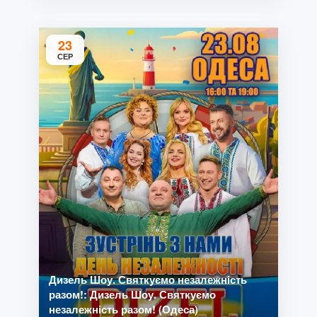
23
СЕР
Дизель Шоу. Святкуємо незалежність
разом!: Дизель Шоу. Святкуємо
незалежність разом! (Одеса)