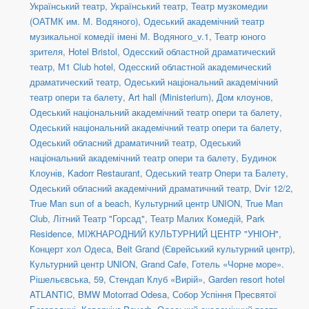
Український театр
,
Український театр
,
Театр музкомедии
(ОАТМК им. М. Водяного)
,
Одеський академічний театр
музикальної комедії імені М. Водяного_v.1
,
Театр юного
зрителя
,
Hotel Bristol
,
Одесский областной драматический
театр
,
М1 Club hotel
,
Одесский областной академический
драматический театр
,
Одеський національний академічний
театр опери та балету
,
Art hall (Ministerium)
,
Дом клоунов
,
Одеський національний академічний театр опери та балету
,
Одеський національний академічний театр опери та балету
,
Одеський обласний драматичний театр
,
Одеський
національний академічний театр опери та балету
,
Будинок
Клоунів
,
Kadorr Restaurant
,
Одеський театр Опери та Балету
,
Одеський обласний академічний драматичний театр
,
Dvіr 12/2
,
True Man sun of a beach
,
Культурний центр UNION
,
True Man
Club
,
Літний Театр "Горсад"
,
Театр Малих Комедій
,
Park
Residence
,
МІЖНАРОДНИЙ КУЛЬТУРНИЙ ЦЕНТР "УНІОН"
,
Концерт хол Одеса
,
Beit Grand (Єврейський культурний центр)
,
Культурний центр UNION
,
Grand Cafe
,
Готель «Чорне море».
Рішельєвська, 59
,
Стендап Клуб «Вирій»
,
Garden resort hotel
ATLANTIC
,
BMW Motorrad Odesa
,
Собор Успіння Пресвятої