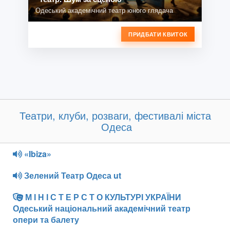
Одеський академічний театр юного глядача
ПРИДБАТИ КВИТОК
Театри, клуби, розваги, фестивалі міста
Одеса
«Ibiza»
Зелений Театр Одеса ut
М І Н І С Т Е Р С Т О КУЛЬТУРІ УКРАЇНИ
Одеський національний академічний театр
опери та балету