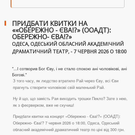
ПРИДБАТИ КВИТКИ НА
««ОБЕРЕЖНО - ЄВА!?» (ООАДТ):
ОБЕРЕЖНО- ЄВА!?»
ОДЕСА, ОДЕСЬКИЙ ОБЛАСНИЙ АКАДЕМІЧНИЙ
ДРАМАТИЧНИЙ ТЕАТР, - 7 ЧЕРВНЯ 2026 О 18:00
"...І сотворив Бог Єву, і не стало спокою ані чоловікові, ані
Богові."
З того часу, як людство втратило Рай через Єву, всі Єви
прагнуть створити чоловікові свій маленький Рай.
Ну й що, що замість Рая виходить трошки Пекло? Зате з нею,
як з феєрверком, вже не скучиш!
Придбати квитки на концерт «Обережно - Єва!?» (ООАДТ):
Обережно- Єва!? 7 червня 2026 о 18:00, Одеса, Одеський
обласний академічний драматичний театр по ціні від 300 грн.