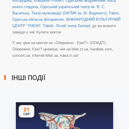
Богородиці
,
Коворкінг Poverh
,
Одеський академічний театр
юного глядача
,
Одеський український театр ім. В. С.
Василька
,
Театр музкомедії (ОАТМК ім. М. Водяного)
,
Fabric
,
Одеська обласна філармонія
,
МІЖНАРОДНИЙ КУЛЬТУРНИЙ
ЦЕНТР "УНІОН"
,
Fabrik
,
Літній театр Gorsad
, де ви можете
завжди у нас Купити квиток.
У нас ціна на квитки на «Обережно - Єва!?» (ООАДТ):
Обережно- Єва!? цікавіша, ніж на bilet.zt.ua, karabas.com,
concert.ua, internet-bilet.ua, kasa.in.ua!
ІНШІ ПОДІЇ
21
СЕР