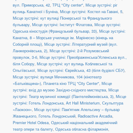
вул. Приморська, 42
,
ТРЦ "City center"
,
Місце зустрічі: ріг
вулиць Канатної і Буніна
,
Місце зустрічі: Костел на Гавані, 5
,
Місце зустрічі: кут вулиці Піонерської та Французького
бульвару
,
Місце зустрічі: Інститут Філатова
,
Місце зустрічі:
Одеська кіностудія (Французький бульвар, 33)
,
Місце зустрічі:
Канатна, 8 – Морське училище ім. Марінеско (кінець на
Соборній площі)
,
Місце зустрічі: Літературний музей (вул.
Ланжеронівська, 2)
,
Місце зустрічі: 2-й Розумовський
провулок, 3-б
,
Місце зустрічі: Преображенська/Успенська вул.,
біля Собору
,
Місце зустрічі: кут вулиць Коблевської та
Ольгіївської
,
Місце зустрічі: Єврейська, 43 (біля будівлі СБУ)
,
Місце зустрічі: вулиця Мечникова, 104 (кінотеатр
«Батьківщина»)
,
Планета кіно ТРЦ "City Center"
,
Місце
зустрічі: вхід до музею Західно-східного мистецтва
,
Місце
зустрічі: Театр музичної комедії (Пантелеймонівська, 3)
,
Місце
зустрічі: Готель Лондонська
,
Art Hall Ministerium
,
Скульптура
«Лаокоон»
,
Місце зустрічі: Пам'ятник Апельсину – бульвар
Жванецького
,
Готель Лондонський
,
Radioactive Arcadia
,
Premier Hotel Odesa
,
Одеський національний академічний
театр опери та балету
,
Одеська обласна філармонія
,