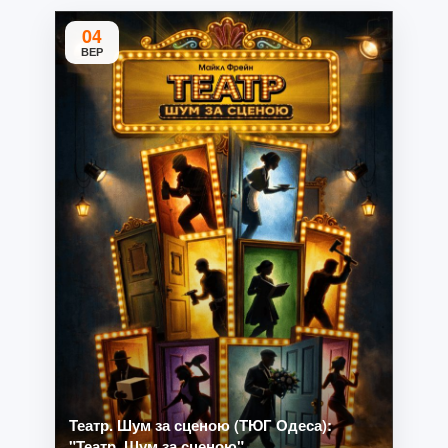
04
ВЕР
Театр. Шум за сценою (ТЮГ Одеса):
"Театр. Шум за сценою"