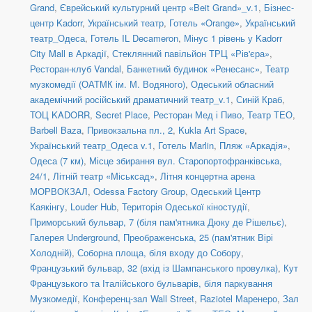
Grand
,
Єврейський культурний центр «Beit Grand»_v.1
,
Бізнес-
центр Kadorr
,
Український театр
,
Готель «Orange»
,
Український
театр_Одеса
,
Готель IL Decameron
,
Мінус 1 рівень у Kadorr
City Mall в Аркадії
,
Стеклянний павільйон ТРЦ «Рів'єра»
,
Ресторан-клуб Vandal
,
Банкетний будинок «Ренесанс»
,
Театр
музкомедії (ОАТМК ім. М. Водяного)
,
Одеський обласний
академічний російський драматичний театр_v.1
,
Синій Краб
,
ТОЦ KADORR
,
Secret Place
,
Ресторан Мед і Пиво
,
Театр ТЕО
,
Barbell Baza
,
Привокзальна пл., 2
,
Kukla Art Space
,
Український театр_Одеса v.1
,
Готель Marlin
,
Пляж «Аркадія»
,
Одеса (7 км)
,
Місце збирання вул. Старопортофранківська,
24/1
,
Літній театр «Міськсад»
,
Літня концертна арена
МОРВОКЗАЛ
,
Odessa Factory Group
,
Одеський Центр
Каякінгу
,
Louder Hub
,
Територія Одеської кіностудії
,
Приморський бульвар, 7 (біля пам'ятника Дюку де Рішельє)
,
Галерея Underground
,
Преображенська, 25 (пам'ятник Вірі
Холодній)
,
Соборна площа, біля входу до Собору
,
Французький бульвар, 32 (вхід із Шампанського провулка)
,
Кут
Французького та Італійського бульварів, біля паркування
Музкомедії
,
Конференц-зал Wall Street
,
Raziotel Маренеро
,
Зал