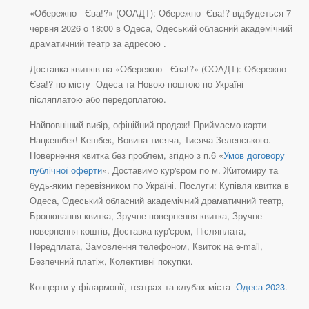
«Обережно - Єва!?» (ООАДТ): Обережно- Єва!? відбудеться 7
червня 2026 о 18:00 в Одеса, Одеський обласний академічний
драматичний театр за адресою .
Доставка квитків на «Обережно - Єва!?» (ООАДТ): Обережно-
Єва!? по місту Одеса та Новою поштою по Україні
післяплатою або передоплатою.
Найповніший вибір, офіційний продаж! Приймаємо карти
Нацкешбек! Кешбек, Вовина тисяча, Тисяча Зеленського.
Повернення квитка без проблем, згідно з п.6 «
Умов договору
публічної оферти
». Доставимо кур'єром по м. Житомиру та
будь-яким перевізником по Україні. Послуги: Купівля квитка в
Одеса, Одеський обласний академічний драматичний театр,
Бронювання квитка, Зручне повернення квитка, Зручне
повернення коштів, Доставка кур'єром, Післяплата,
Передплата, Замовлення телефоном, Квиток на e-mail,
Безпечний платіж, Колективні покупки.
Концерти у філармонії, театрах та клубах міста
Одеса 2023
.