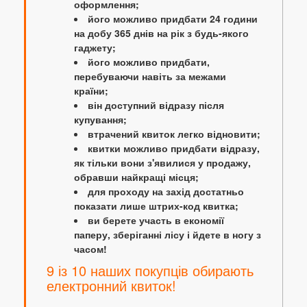
оформлення;
його можливо придбати 24 години
на добу 365 днів на рік з будь-якого
гаджету;
його можливо придбати,
перебуваючи навіть за межами
країни;
він доступний відразу після
купування;
втрачений квиток легко відновити;
квитки можливо придбати відразу,
як тільки вони з'явилися у продажу,
обравши найкращі місця;
для проходу на захід достатньо
показати лише штрих-код квитка;
ви берете участь в економії
паперу, зберіганні лісу і йдете в ногу з
часом!
9 із 10 наших покупців обирають
електронний квиток!