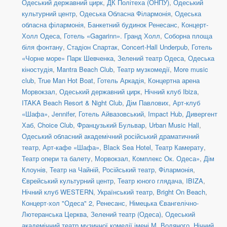
Одеський державний цирк
,
ДК Політеха (ОНПУ)
,
Одеський
культурний центр
,
Одеська Обласна Філармонія
,
Одеська
обласна філармонія
,
Банкетний будинок Ренесанс
,
Концерт-
Холл Одеса
,
Готель «Gagarinn». Гранд Холл
,
Соборна площа
біля фонтану
,
Стадіон Спартак
,
Concert-Hall Underpub
,
Готель
«Чорне море» Парк Шевченка
,
Зелений театр Одеса
,
Одеська
кіностудія
,
Mantra Beach Club
,
Театр музкомедії
,
More music
club
,
True Man Hot Boat
,
Готель Аркадія
,
Концертна арена
Морвокзал
,
Одеський державний цирк
,
Нічний клуб Ibiza
,
ITAKA Beach Resort & Night Club
,
Дім Павлових
,
Арт-клуб
«Шафа»
,
Jennifer
,
Готель Айвазовський
,
Impact Hub
,
Дивергент
Хаб
,
Choice Club
,
Французький Бульвар
,
Urban Music Hall
,
Одеський обласний академічний російський драматичний
театр
,
Арт-кафе «Шафа»
,
Black Sea Hotel
,
Театр Камерату
,
Театр опери та балету
,
Морвокзал
,
Комплекс Ок. Одеса»
,
Дім
Клоунів
,
Театр на Чайній
,
Російський театр
,
Філармонія
,
Єврейський культурний центр
,
Театр юного глядача
,
IBIZA
,
Нічний клуб WESTERN
,
Український театр
,
Bright On Beach
,
Концерт-хол "Одеса" 2
,
Ренесанс
,
Німецька Євангелічно-
Лютеранська Церква
,
Зелений театр (Одеса)
,
Одеський
академічний театр музичної комедії імені М. Водяного
,
Нічний