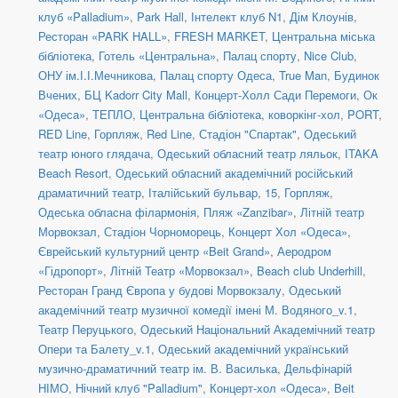
клуб «Palladium»
,
Park Hall
,
Інтелект клуб N1
,
Дім Клоунів
,
Ресторан «PARK HALL»
,
FRESH MARKET
,
Центральна міська
бібліотека
,
Готель «Центральна»
,
Палац спорту
,
Nice Club
,
ОНУ ім.І.І.Мечникова
,
Палац спорту Одеса
,
True Man
,
Будинок
Вчених
,
БЦ Kadorr City Mall
,
Концерт-Холл Сади Перемоги
,
Ок
«Одеса»
,
ТЕПЛО
,
Центральна бібліотека, коворкінг-хол
,
PORT
,
RED Line
,
Горпляж
,
Red Line
,
Стадіон "Спартак"
,
Одеський
театр юного глядача
,
Одеський обласний театр ляльок
,
ITAKA
Beach Resort
,
Одеський обласний академічний російський
драматичний театр
,
Італійський бульвар, 15
,
Горпляж
,
Одеська обласна філармонія
,
Пляж «Zanzibar»
,
Літній театр
Морвокзал
,
Стадіон Чорноморець
,
Концерт Хол «Одеса»
,
Єврейський культурний центр «Beit Grand»
,
Аеродром
«Гідропорт»
,
Літній Театр «Морвокзал»
,
Beach club Underhill
,
Ресторан Гранд Європа у будові Морвокзалу
,
Одеський
академічний театр музичної комедії імені М. Водяного_v.1
,
Театр Перуцького
,
Одеський Національний Академічний театр
Опери та Балету_v.1
,
Одеський академічний український
музично-драматичний театр ім. В. Василька
,
Дельфінарій
НІМО
,
Нічний клуб "Palladium"
,
Концерт-хол «Одеса»
,
Beit