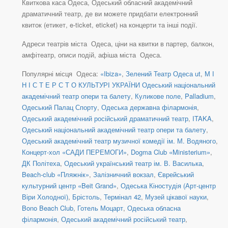
Квиткова каса Одеса, Одеський обласний академічний
драматичний театр, де ви можете придбати електронний
квиток (етикет, e-ticket, eticket) на концерти та інші події.
Адреси театрів міста Одеса, ціни на квитки в партер, балкон,
амфітеатр, описи подій, афіша міста Одеса.
Популярні місця Одеса:
«Ibiza»
,
Зелений Театр Одеса ut
,
М І
Н І С Т Е Р С Т О КУЛЬТУРІ УКРАЇНИ Одеський національний
академічний театр опери та балету
,
Куликове поле
,
Palladium
,
Одеський Палац Спорту
,
Одеська державна філармонія
,
Одеський академічний російський драматичний театр
,
ITAKA
,
Одеський національний академічний театр опери та балету
,
Одеський академічний театр музичної комедії ім. М. Водяного
,
Концерт-хол «САДИ ПЕРЕМОГИ»
,
Dogma Club «Ministerium»
,
ДК Політеха
,
Одеський український театр ім. В. Василька
,
Beach-club «Пляжнік»
,
Залізничний вокзал
,
Єврейський
культурний центр «Beit Grand»
,
Одеська Кіностудія (Арт-центр
Віри Холодної)
,
Брістоль
,
Термінал 42
,
Музей цікавої науки
,
Bono Beach Club
,
Готель Моцарт
,
Одеська обласна
філармонія
,
Одеський академічний російський театр
,