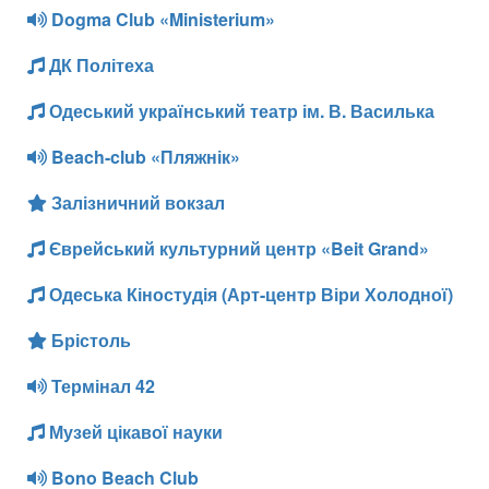
Dogma Club «Ministerium»
ДК Політеха
Одеський український театр ім. В. Василька
Beach-club «Пляжнік»
Залізничний вокзал
Єврейський культурний центр «Beit Grand»
Одеська Кіностудія (Арт-центр Віри Холодної)
Брістоль
Термінал 42
Музей цікавої науки
Bono Beach Club