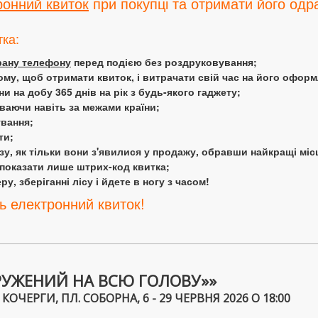
ронний квиток
при покупці та отримати його одра
тка:
крану телефону
перед подією без роздруковування;
ому, щоб отримати квиток, і витрачати свій час на його офор
 на добу 365 днів на рік з будь-якого гаджету;
аючи навіть за межами країни;
ування;
ти;
у, як тільки вони з'явилися у продажу, обравши найкращі міс
 показати лише штрих-код квитка;
у, зберіганні лісу і йдете в ногу з часом!
ь електронний квиток!
РУЖЕНИЙ НА ВСЮ ГОЛОВУ»»
ЧЕРГИ, ПЛ. СОБОРНА, 6 - 29 ЧЕРВНЯ 2026 О 18:00