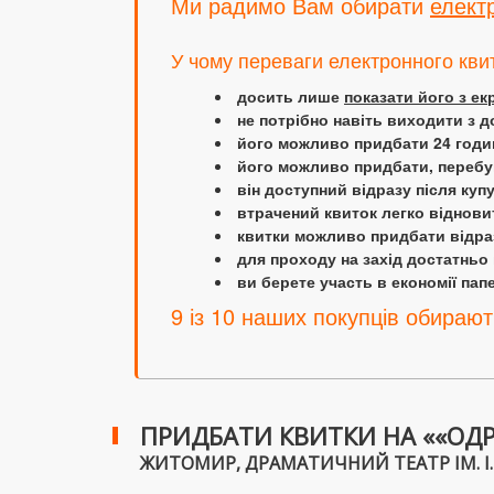
Ми радимо Вам обирати
елект
У чому переваги електронного кви
досить лише
показати його з е
не потрібно навіть виходити з д
його можливо придбати 24 години
його можливо придбати, перебув
він доступний відразу після куп
втрачений квиток легко віднови
квитки можливо придбати відраз
для проходу на захід достатньо
ви берете участь в економії папер
9 із 10 наших покупців обирают
ПРИДБАТИ КВИТКИ НА ««ОД
ЖИТОМИР, ДРАМАТИЧНИЙ ТЕАТР ІМ. І. КО