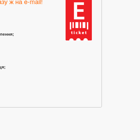
зу ж на e-mail!
млення;
ця;