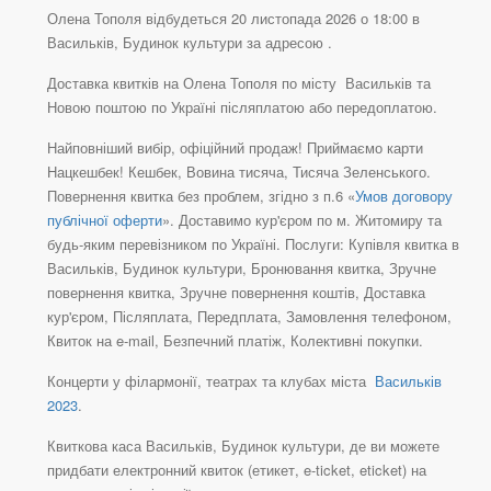
Олена Тополя відбудеться 20 листопада 2026 о 18:00 в
Васильків, Будинок культури за адресою .
Доставка квитків на Олена Тополя по місту Васильків та
Новою поштою по Україні післяплатою або передоплатою.
Найповніший вибір, офіційний продаж! Приймаємо карти
Нацкешбек! Кешбек, Вовина тисяча, Тисяча Зеленського.
Повернення квитка без проблем, згідно з п.6 «
Умов договору
публічної оферти
». Доставимо кур'єром по м. Житомиру та
будь-яким перевізником по Україні. Послуги: Купівля квитка в
Васильків, Будинок культури, Бронювання квитка, Зручне
повернення квитка, Зручне повернення коштів, Доставка
кур'єром, Післяплата, Передплата, Замовлення телефоном,
Квиток на e-mail, Безпечний платіж, Колективні покупки.
Концерти у філармонії, театрах та клубах міста
Васильків
2023
.
Квиткова каса Васильків, Будинок культури, де ви можете
придбати електронний квиток (етикет, e-ticket, eticket) на