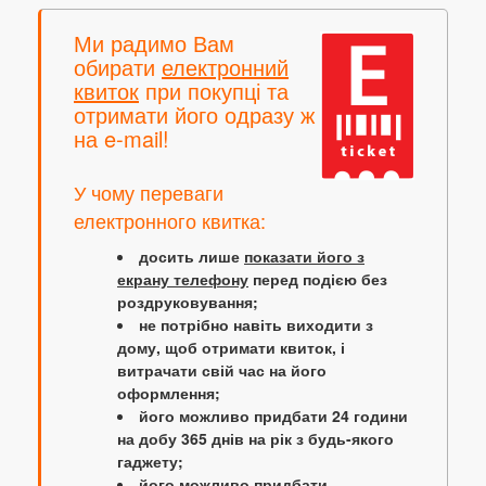
Ми радимо Вам
обирати
електронний
квиток
при покупці та
отримати його одразу ж
на e-mail!
У чому переваги
електронного квитка:
досить лише
показати його з
екрану телефону
перед подією без
роздруковування;
не потрібно навіть виходити з
дому, щоб отримати квиток, і
витрачати свій час на його
оформлення;
його можливо придбати 24 години
на добу 365 днів на рік з будь-якого
гаджету;
його можливо придбати,