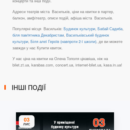
концерти та інші події.
Адреси театрів міста Васильків, ціни на квитки в партер,
балкон, амфітеатр, описи подій, афіша міста Васильків.
Популярні місця Васильків:
Будинок культури
,
Бабай Садиба
,
біля пам'ятника Декабристам
,
Васильківський будинок
культури
,
Біля алеї Героїв (навпроти 2-ї школи)
, де ви можете
завжди у нас Купити квиток.
У нас ціна на квитки на Олена Тополя цікавіша, ніж на
bilet.zt.ua, karabas.com, concert.ua, internet-bilet.ua, kasa.in.ua!
ІНШІ ПОДІЇ
03
ЛИС