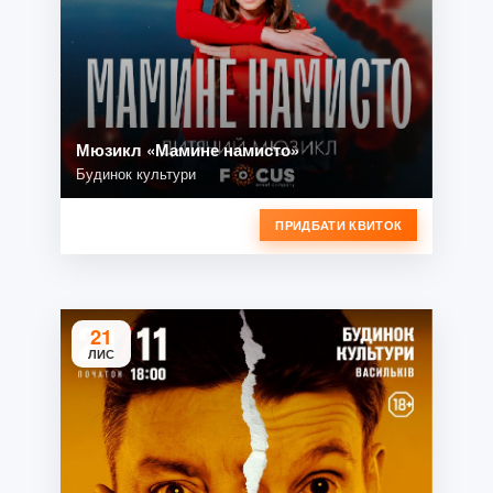
Мюзикл «Мамине намисто»
Будинок культури
ПРИДБАТИ КВИТОК
21
ЛИС