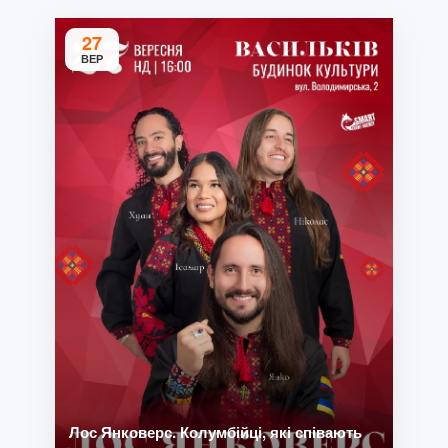
27
ВЕР
Лос Янковерс. Колумбійці, які співають