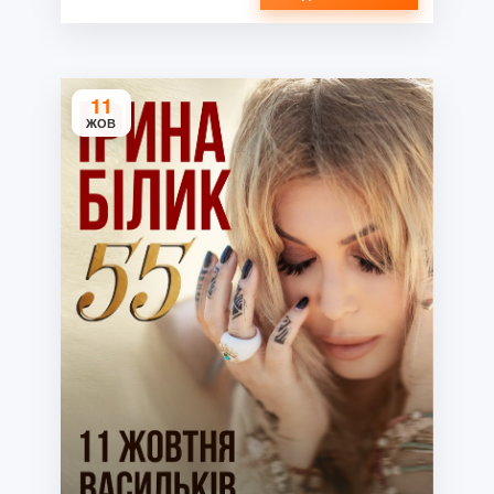
11
ЖОВ