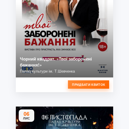
Чорний квадрат. «Твої заборонені
бажання!»
Палац культури ім. Т.Шевченка
ПРИДБАТИ КВИТОК
06
ЛИС