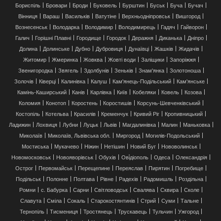
Бориспіль
Бровари
Броди
Буковель
Бурштин
Буськ
Буча
Бучач
Вінниця
Вараш
Васильків
Ватутіне
Верхньодніпровськ
Вишгород
Вознесенськ
Володарка
Володимир
Володимирець
Гадяч
Гайворон
Галич
Горішні Плавні
Городище
Городок
Деражня
Диканька
Дніпро
Долина
Долинське
Дубно
Дубровиця
Дунаївці
Жашків
Жидачів
Житомир
Жмеринка
Жовква
Жовті води
Заліщики
Запоріжжя
Звенигородка
Звягель
Здолбунів
Зеньків
Знам'янка
Золотоноша
Золочів
Ківерці
Калинівка
Калуш
Кам'янець-Подільський
Кам'янське
Камінь-Каширський
Канів
Карлівка
Київ
Кобеляки
Ковель
Козова
Коломия
Конотоп
Коростень
Коростишів
Корсунь-Шевченківський
Костопіль
Котельва
Красилів
Кременчук
Кривий Ріг
Кропивницький
Ладижин
Лохвиця
Лубни
Луцьк
Львів
Магдалинівка
Малин
Маньковка
Миколаїв
Миколаїв, Львівська обл.
Миргород
Могилів-Подольський
Мостиська
Мукачево
Ніжин
Нетішин
Новий Буг
Нововолинськ
Новомосковськ
Новояворівськ
Обухів
Ові́діополь
Одеса
Олександрія
Острог
Первомайськ
Перещепине
Переяслав
Пирятин
Погребище
Подільськ
Полонне
Полтава
Рівне
Радехів
Радомишль
Роздільна
Ромни
с. Бабурка
Сарни
Світловодськ
Свалява
Сквира
Сколе
Славута
Сміла
Сокаль
Старокостянтинів
Стрий
Суми
Тальне
Тернопіль
Тисмениця
Тростянець
Трускавець
Тульчин
Ужгород