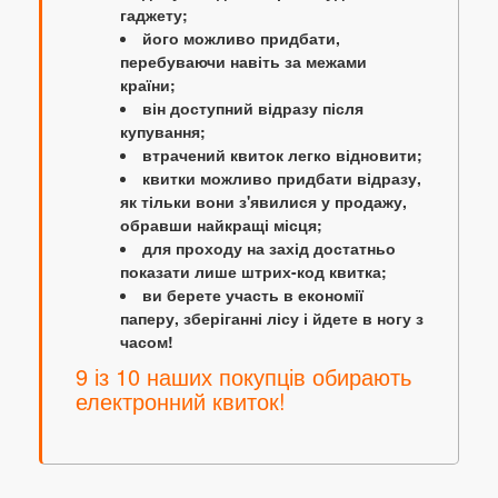
гаджету;
його можливо придбати,
перебуваючи навіть за межами
країни;
він доступний відразу після
купування;
втрачений квиток легко відновити;
квитки можливо придбати відразу,
як тільки вони з'явилися у продажу,
обравши найкращі місця;
для проходу на захід достатньо
показати лише штрих-код квитка;
ви берете участь в економії
паперу, зберіганні лісу і йдете в ногу з
часом!
9 із 10 наших покупців обирають
електронний квиток!