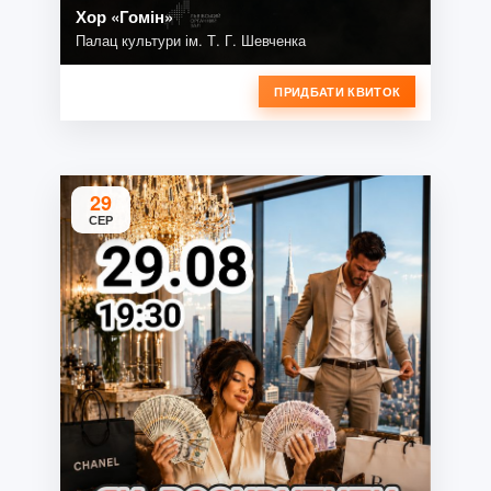
Хор «Гомін»
Палац культури ім. Т. Г. Шевченка
ПРИДБАТИ КВИТОК
29
СЕР