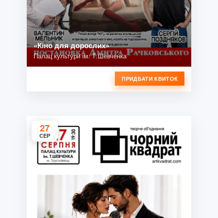
«Кіно для дорослих»
Палац культури ім. Т.Шевченка
ПРИДБАТИ КВИТОК
27
СЕР