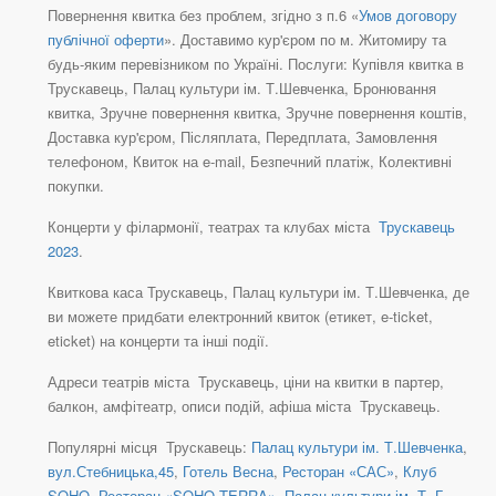
Повернення квитка без проблем, згідно з п.6 «
Умов договору
публічної оферти
». Доставимо кур'єром по м. Житомиру та
будь-яким перевізником по Україні. Послуги: Купівля квитка в
Трускавець, Палац культури ім. Т.Шевченка, Бронювання
квитка, Зручне повернення квитка, Зручне повернення коштів,
Доставка кур'єром, Післяплата, Передплата, Замовлення
телефоном, Квиток на e-mail, Безпечний платіж, Колективні
покупки.
Концерти у філармонії, театрах та клубах міста
Трускавець
2023
.
Квиткова каса Трускавець, Палац культури ім. Т.Шевченка, де
ви можете придбати електронний квиток (етикет, e-ticket,
eticket) на концерти та інші події.
Адреси театрів міста Трускавець, ціни на квитки в партер,
балкон, амфітеатр, описи подій, афіша міста Трускавець.
Популярні місця Трускавець:
Палац культури ім. Т.Шевченка
,
вул.Стебницька,45
,
Готель Весна
,
Ресторан «САС»
,
Клуб
SOHO
,
Ресторан «SOHO TERRA»
,
Палац культури ім. Т. Г.