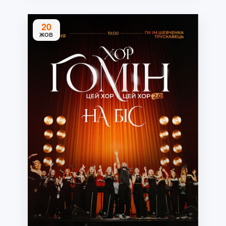
20
ЖОВ