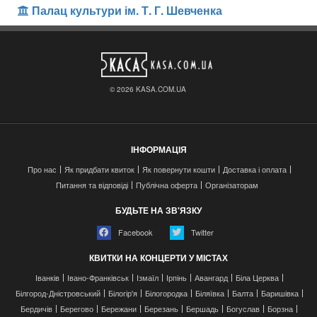
Палац культури ім. Т. Г. Шевченка
© 2026 KASA.COM.UA
ІНФОРМАЦІЯ
Про нас
Як придбати квиток
Як повернути кошти
Доставка і оплата
Питання та відповіді
Публічна оферта
Організаторам
БУДЬТЕ НА ЗВ'ЯЗКУ
Facebook
Twitter
КВИТКИ НА КОНЦЕРТИ У МІСТАХ
Іванків
Івано-Франківськ
Ізмаїл
Ірпінь
Авангард
Біла Церква
Білгород-Дністровський
Білогір'я
Білогородка
Біляївка
Балта
Баришівка
Бердичів
Берегово
Бережани
Березань
Бершадь
Богуслав
Борзна