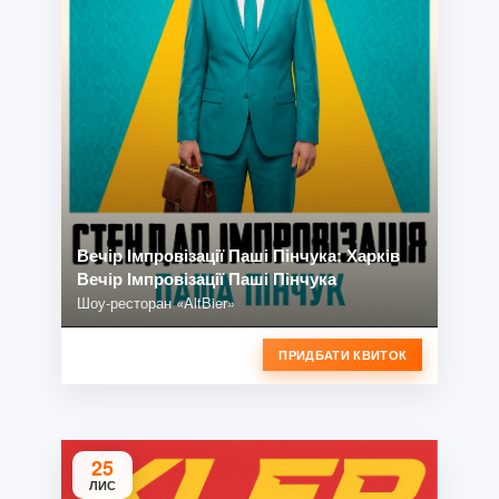
Вечір Імпровізації Паші Пінчука: Харків
Вечір Імпровізації Паші Пінчука
Шоу-ресторан «AltBier»
ПРИДБАТИ КВИТОК
25
ЛИС