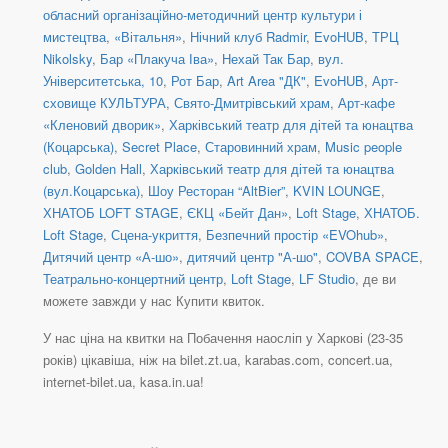
обласний організаційно-методичний центр культури і
мистецтва
,
«Вітальня»
,
Нічний клуб Radmir
,
EvoHUB
,
ТРЦ
Nikolsky
,
Бар «Плакуча Іва»
,
Нехай Так Бар
,
вул.
Університетська, 10
,
Рот Бар
,
Art Area "ДК"
,
EvoHUB
,
Арт-
сховище КУЛЬТУРА
,
Свято-Дмитрівський храм
,
Арт-кафе
«Кленовий дворик»
,
Харківський театр для дітей та юнацтва
(Коцарська)
,
Secret Place
,
Старовинний храм
,
Music people
club
,
Golden Hall
,
Харківський театр для дітей та юнацтва
(вул.Коцарська)
,
Шоу Ресторан “AltBier”
,
KVIN LOUNGE
,
ХНАТОБ LOFT STAGE
,
ЄКЦ «Бейт Дан»
,
Loft Stage
,
ХНАТОБ.
Loft Stage
,
Сцена-укриття
,
Безпечний простір «EVOhub»
,
Дитячий центр «А-шо»
,
дитячий центр "А-шо"
,
COVBA SPACE
,
Театрально-концертний центр
,
Loft Stage
,
LF Studio
, де ви
можете завжди у нас Купити квиток.
У нас ціна на квитки на Побачення наосліп у Харкові (23-35
років) цікавіша, ніж на bilet.zt.ua, karabas.com, concert.ua,
internet-bilet.ua, kasa.in.ua!