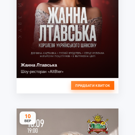
Жанна Лтавська
Шоу-ресторан «AltBier»
ПРИДБАТИ КВИТОК
10
ВЕР