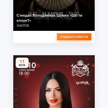
Стендап Володимира Шумко «Шо ти
клоун?»
ХНАТОБ
ПРИДБАТИ КВИТОК
11
ЖОВ