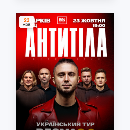
23
ЖОВ