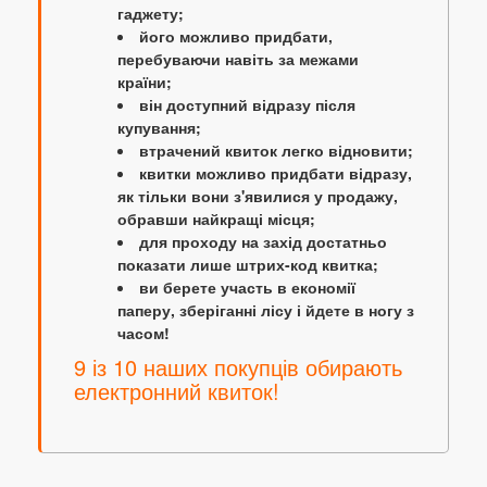
гаджету;
його можливо придбати,
перебуваючи навіть за межами
країни;
він доступний відразу після
купування;
втрачений квиток легко відновити;
квитки можливо придбати відразу,
як тільки вони з'явилися у продажу,
обравши найкращі місця;
для проходу на захід достатньо
показати лише штрих-код квитка;
ви берете участь в економії
паперу, зберіганні лісу і йдете в ногу з
часом!
9 із 10 наших покупців обирають
електронний квиток!