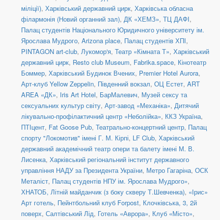
міліції)
,
Харківський державний цирк
,
Харківська обласна
філармонія (Новий органний зал)
,
ДК «ХЕМЗ»
,
ТЦ ДАФІ
,
Палац студентів Національного Юридичного університету ім.
Ярослава Мудрого
,
Arizona place
,
Палац студентів ХПІ
,
PINTAGON art-club
,
Лукомор'я
,
Театр «Кімната Т»
,
Харківський
державний цирк
,
Resto club Museum
,
Fabrika.space
,
Кінотеатр
Боммер
,
Харківський Будинок Вчених
,
Premier Hotel Aurora
,
Арт-клуб Yellow Zeppelin
,
Південний вокзал
,
ОЦ Естет
,
ART
AREA «ДК»
,
Iris Art Hotel
,
БарМалевич
,
Музей сексу та
сексуальних культур світу
,
Арт-завод «Механіка»
,
Дитячий
лікувально-профілактичний центр «Неболійка»
,
ККЗ Україна
,
ПТІцент
,
Fat Goose Pub
,
Театрально-концертний центр
,
Палац
спорту "Локомотив" імені Г. М. Кірпі
,
LF Club
,
Харківський
державний академічний театр опери та балету імені М. В.
Лисенка
,
Харківський регіональний інститут державного
управління НАДУ за Президента України
,
Метро Гагаріна
,
ОСК
Металіст
,
Палац студентів НПУ ім. Ярослава Мудрого»
,
ХНАТОБ, Літній майданчик (з боку скверу Т.Шевченка)
,
«Ірис»
Арт готель
,
Пейнтбольний клуб Forpost
,
Клочківська, 3, 2й
поверх
,
Салтівський Лід
,
Готель «Аврора»
,
Клуб «Місто»
,