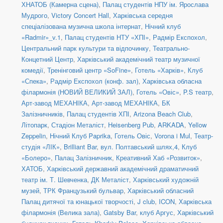
ХНАТОБ (Камерна сцена)
,
Палац студентів НПУ ім. Ярослава
Мудрого
,
Victory Concert Hall
,
Харківська середня
спеціалізована музична школа інтернат
,
Нічний клуб
«Radmir»_v.1
,
Палац студентів НТУ «ХПІ»
,
Радмір Експохол
,
Центральний парк культури та відпочинку
,
Театрально-
Концетний Центр
,
Харківський академічний театр музичної
комедії
,
Тренінговий центр «SoFine»
,
Готель «Харків»
,
Клуб
«Спека»
,
Радмір Експохол (конф. зал)
,
Харківська обласна
філармонія (НОВИЙ ВЕЛИКИЙ ЗАЛ)
,
Готель «Овіс»
,
P.S театр
,
Арт-завод МЕХАНІКА
,
Арт-завод МЕХАНІКА
,
БК
Залізничників
,
Палац студентів ХПІ
,
Arizona Beach Club
,
Літопарк
,
Стадіон Металіст
,
Heisenberg Pub
,
ARKADA
,
Yellow
Zeppelin
,
Нічний Клуб Paprika
,
Готель Овіс
,
Vorona i Mul
,
Театр-
студія «ЛІК»
,
Brilliant Bar
,
вул. Полтавський шлях,4
,
Клуб
«Болеро»
,
Палац Залізничник
,
Креативний Хаб «Розвиток»
,
ХАТОБ
,
Харківський державний академічний драматичний
театр ім. Т. Шевченка
,
ДК Металіст
,
Харківський художній
музей
,
ТРК Французький бульвар
,
Харківський обласний
Палац дитячої та юнацької творчості
,
J club
,
ICON
,
Харківська
філармонія (Велика зала)
,
Gatsby Bar
,
клуб Аргус
,
Харківський