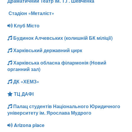
Драматичний Театр ім. Т.Г. Шевченка
Стадіон «Металіст»
Клуб Місто
Будинок Алчевських (колишній БК міліції)
Харківський державний цирк
Харківська обласна філармонія (Новий
органний зал)
ДК «ХЕМЗ»
ТЦ ДАФІ
Палац студентів Національного Юридичного
університету ім. Ярослава Мудрого
Arizona place