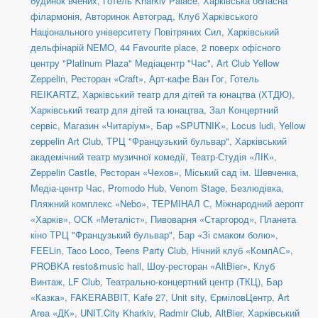
будинок вчених
,
Готель Kharkiv Palace
,
Харківська обласна
філармонія
,
Авторинок Автоград
,
Клуб Харківського
Національного університету Повітряних Сил
,
Харківський
дельфінарій NEMO
,
44 Favourite place
,
2 поверх офісного
центру "Platinum Plaza" Медіацентр "Час"
,
Art Club Yellow
Zeppelin
,
Ресторан «Craft»
,
Арт-кафе Ван Гог
,
Готель
REIKARTZ
,
Харківський театр для дітей та юнацтва (ХТДЮ)
,
Харківський театр для дітей та юнацтва
,
Зал Концертний
сервіс
,
Магазин «Читаріум»
,
Бар «SPUTNIK»
,
Locus ludi
,
Yellow
zeppelin Art Club
,
ТРЦ "Французький бульвар"
,
Харківський
академічний театр музичної комедії
,
Театр-Студія «ЛІК»
,
Zeppelin Castle
,
Ресторан «Чехов»
,
Міський сад ім. Шевченка
,
Медіа-центр Час
,
Promodo Hub
,
Venom Stage
,
Безлюдівка,
Пляжний комплекс «Nebo»
,
ТЕРМІНАЛ С, Міжнародний аеропт
«Харків»
,
ОСК «Металіст»
,
Пивоварня «Старгород»
,
Планета
кіно ТРЦ "Французький бульвар"
,
Бар «Зі смаком болю»
,
FEELin
,
Taco Loco
,
Teens Party Club
,
Нічний клуб «КомпАС»
,
PROBKA resto&music hall
,
Шоу-ресторан «AltBier»
,
Клуб
Винтаж
,
LF Club
,
Театрально-концертний центр (ТКЦ)
,
Бар
«Казка»
,
FAKERABBIT
,
Kafe 27
,
Unit sity
,
ЄрміловЦентр
,
Art
Area «ДК»
,
UNIT.City Kharkiv
,
Radmir Club
,
AltBier
,
Харківський