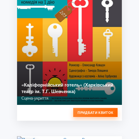
«Каліфорнійський готель» (Харківський
театр ім. Т.Г. Шевченка)
Сцена-укриття
ПРИДБАТИ КВИТОК
Стендап Володимира Шумко «Шо ти
клоун?»