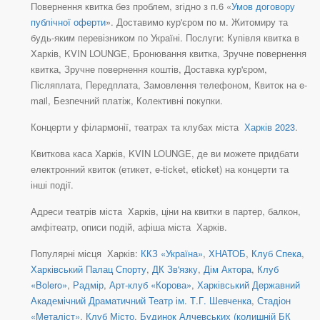
Повернення квитка без проблем, згідно з п.6 «
Умов договору
публічної оферти
». Доставимо кур'єром по м. Житомиру та
будь-яким перевізником по Україні. Послуги: Купівля квитка в
Харків, KVIN LOUNGE, Бронювання квитка, Зручне повернення
квитка, Зручне повернення коштів, Доставка кур'єром,
Післяплата, Передплата, Замовлення телефоном, Квиток на e-
mail, Безпечний платіж, Колективні покупки.
Концерти у філармонії, театрах та клубах міста
Харків 2023
.
Квиткова каса Харків, KVIN LOUNGE, де ви можете придбати
електронний квиток (етикет, e-ticket, eticket) на концерти та
інші події.
Адреси театрів міста Харків, ціни на квитки в партер, балкон,
амфітеатр, описи подій, афіша міста Харків.
Популярні місця Харків:
ККЗ «Україна»
,
ХНАТОБ
,
Клуб Спека
,
Харківський Палац Спорту
,
ДК Зв'язку
,
Дім Актора
,
Клуб
«Bolero»
,
Радмір
,
Арт-клуб «Корова»
,
Харківський Державний
Академічний Драматичний Театр ім. Т.Г. Шевченка
,
Стадіон
«Металіст»
,
Клуб Місто
,
Будинок Алчевських (колишній БК