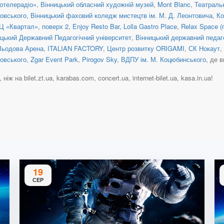
отелерадіо»
,
Вінницький обласний художній музей
,
Mont Blanc
,
Театраль
овського
,
Вінницький фаховий коледж мистецтв ім. М. Д. Леонтовича
,
Ко
Ц «Квартал», поверх 2
,
Enjoy Resto Bar
,
Lolla Gastro Place
,
Relax Space (
цький Державний Педагогічний університет
,
Вінницький державний педаго
Льодова Арена
,
ITALIAN FACTORY
,
Центр розвитку ORIGAMI
,
СК Нокаут
,
овського
,
Zgar Event Park
,
Pirogov Sky
,
ВДПУ ім. М. Коцюбинського
, де 
ж на bilet.zt.ua, karabas.com, concert.ua, internet-bilet.ua, kasa.in.ua!
19
СЕР