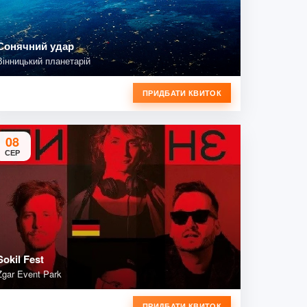
Сонячний удар
Вінницький планетарій
ПРИДБАТИ КВИТОК
08
СЕР
Sokil Fest
Zgar Event Park
ПРИДБАТИ КВИТОК