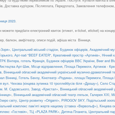
иру та будь-яким перевізником по Україні. Послуги: Купівля квитка в Ві
в, Доставка кур'єром, Післяплата, Передплата, Замовлення телефоном, К
ниця 2023
.
можете придбати електронний квиток (етикет, e-ticket, eticket) на концерт
тер, балкон, амфітеатр, описи подій, афіша міста Вінниця.
«Зоря»
,
Центральний міський стадіон
,
Будинок офіцерів
,
Академічний му
Горького
,
Арт-паб "BEEF EATER"
,
Креативний простір «Артинів»
,
Нічний 
ТРК Вінтера
,
готель Франція
,
Будинок офіцерів ВВС України
,
Beer and Bl
Мистецтва Арт-Шик
,
Місце відправлення
,
Площа Перемоги
,
Артинов - Кре
в
,
Вінницький обласний академічний український музично-драматичний те
ал Вінниці
,
Готель Savoy
,
Кінотеатр «Родина»
,
площа Перемоги
,
Площа 
я вул. Чехова (кінцева зупинка 10 троллейбусів біля «Дрошу»)
,
Село Ста
ім. М. Садовського
,
Завод «Кристал»
,
Вінницький обласний академічний 
інниця»
,
Вінницький академічний обласний театр ляльок
,
Галерея ХХІ
,
Мі
Озеро світу
,
Центр розвитку «Origami»
,
PIROGOV SKY
,
Подільський зооп
іальний комплекс пам’яті жертв нацизму (ставка «Вервольф»)
,
Кінцева 
мплекс «Гостевія»
,
ТЦ «PLAZA PARK»
,
Дитяча Планета
,
Центральний пар