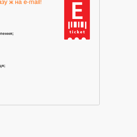
зу ж на e-mail!
млення;
ця;