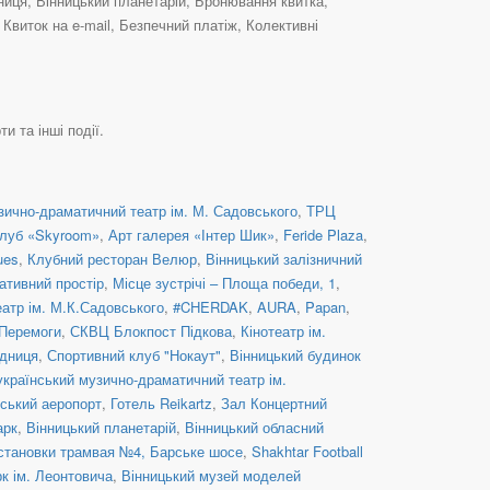
нниця, Вінницький планетарій, Бронювання квитка,
виток на e-mail, Безпечний платіж, Колективні
и та інші події.
зично-драматичний театр ім. М. Садовського
,
ТРЦ
клуб «Skyroom»
,
Арт галерея «Інтер Шик»
,
Feride Plaza
,
ues
,
Клубний ресторан Велюр
,
Вінницький залізничний
ативний простір
,
Місце зустрічі – Площа победи, 1
,
атр ім. М.К.Садовського
,
#CHERDAK
,
AURA
,
Papan
,
Перемоги
,
СКВЦ Блокпост Підкова
,
Кінотеатр ім.
дниця
,
Спортивний клуб "Нокаут"
,
Вінницький будинок
український музично-драматичний театр ім.
ський аеропорт
,
Готель Reikartz
,
Зал Концертний
арк
,
Вінницький планетарій
,
Вінницький обласний
остановки трамвая №4, Барське шосе
,
Shakhtar Football
к ім. Леонтовича
,
Вінницький музей моделей