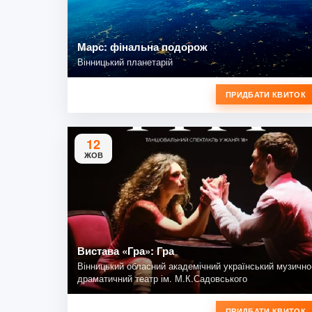
Марс: фінальна подорож
Вінницький планетарій
ПРИДБАТИ КВИТОК
12
ЖОВ
Вистава «Гра»: Гра
Вінницький обласний академічний український музично
драматичний театр ім. М.К.Садовського
ПРИДБАТИ КВИТОК