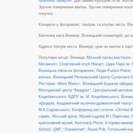
публічної оферти
». Доставимо кур'єром по м. Житом
Зручне повернення квитка, Зручне повернення кошті
покупки.
Концерти у філармонії, театрах та клубах міста
Він
Квиткова каса Вінниця, Вінницький планетарій, де ви 
Адреси театрів міста Вінниця, ціни на квитки в пар
Популярні місця Вінниця:
Міський палац мистецтв 
Мегамолл
,
Спортивний клуб Нокаут
,
Цирк Парк ім. 
Вінницька обласна філармонія
,
Люди Fusion Place
,
вокзал
,
Вінницький Регіональний Центр Сучасного 
Ресторан «Mont Blanc»
,
Вінницький будинок офіцері
Молодіжний центр "Квадрат"
,
Центральний автовокз
Коцюбинського
,
ВДПУ ім. М. Коцюбинського
,
Вінниц
офіцерів
,
Академічний музично-драматичний театр 
М.К.Садовського
,
Конференц-зал готелю «Оптіма В
сервіс
,
Міський архів
,
Музей-садиба М.І.Пирогова
,
краєзнавчий музей
,
Кінотеатр Росія
,
Історико-мемор
School
,
ЦМС "Локомотив"
,
Royal Pub
,
Готельний ко