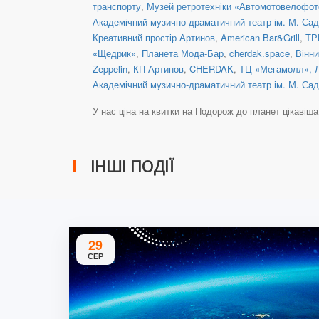
транспорту
,
Музей ретротехніки «Автомотовелофот
Академічний музично-драматичний театр ім. М. Сад
Креативний простір Артинов
,
American Bar&Grill
,
ТР
«Щедрик»
,
Планета Мода-Бар
,
cherdak.space
,
Вінни
Zeppelin
,
КП Артинов
,
CHERDAK
,
ТЦ «Мегамолл», 
Академічний музично-драматичний театр ім. М. Сад
У нас ціна на квитки на Подорож до планет цікавіша, ні
ІНШІ ПОДІЇ
29
СЕР