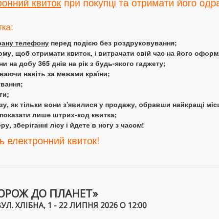
ронний квиток
при покупці та отримати його одра
тка:
крану телефону
перед подією без роздруковування;
ому, щоб отримати квиток, і витрачати свій час на його офор
 на добу 365 днів на рік з будь-якого гаджету;
аючи навіть за межами країни;
ування;
ти;
у, як тільки вони з'явилися у продажу, обравши найкращі міс
 показати лише штрих-код квитка;
у, зберіганні лісу і йдете в ногу з часом!
ь електронний квиток!
ОРОЖ ДО ПЛАНЕТ»
 ХЛІБНА, 1 - 22 ЛИПНЯ 2026 О 12:00