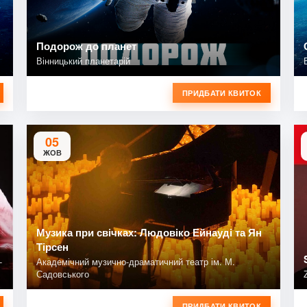
Подорож до планет
Вінницький планетарій
ПРИДБАТИ КВИТОК
05
ЖОВ
Музика при свічках: Людовіко Ейнауді та Ян
Тірсен
-
Академічний музично-драматичний театр ім. М.
Садовського
ПРИДБАТИ КВИТОК