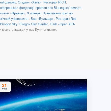
ний дворик
,
Стадіон «Хімік»
,
Ресторан RICH
,
нференцзал федерації профспілок Вінницької області
,
готель «Франція», 9 поверх)
,
Креативний простір
гічний університет
,
Бар «Бульвар»
,
Ресторан Red
Pirogov Sky
,
Pirogov Sky Garden
,
Park «Open AIR»
,
ви можете завжди у нас Купити квиток.
21
СЕР