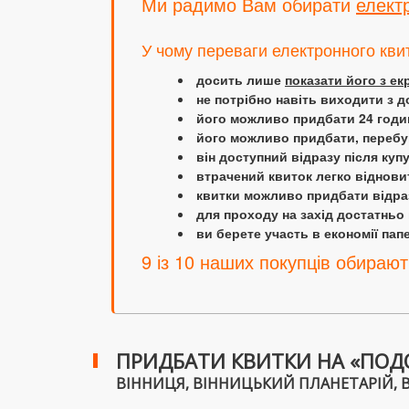
Ми радимо Вам обирати
елект
У чому переваги електронного кви
досить лише
показати його з е
не потрібно навіть виходити з д
його можливо придбати 24 години
його можливо придбати, перебув
він доступний відразу після куп
втрачений квиток легко віднови
квитки можливо придбати відраз
для проходу на захід достатньо
ви берете участь в економії папер
9 із 10 наших покупців обирают
ПРИДБАТИ КВИТКИ НА «ПОД
ВІННИЦЯ, ВІННИЦЬКИЙ ПЛАНЕТАРІЙ, ВУЛ.