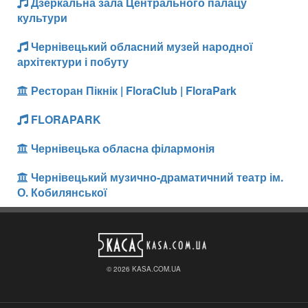
Дзеркальна зала Центрального палацу
культури
Чернівецький обласний музей народної
архітектури і побуту
Ресторан Пікнік | FloraClub | FloraPark
FLORAPARK
Чернівецька обласна філармонія
Чернівецький музично-драматичний театр ім.
О. Кобилянської
© 2026 KASA.COM.UA