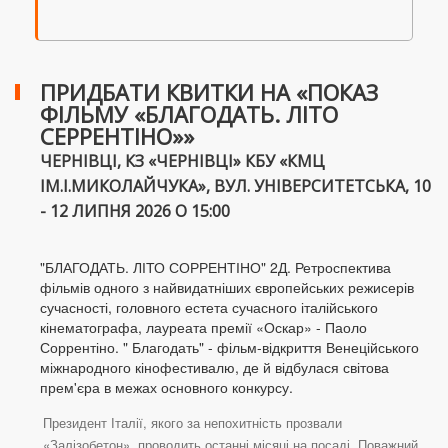
ПРИДБАТИ КВИТКИ НА «ПОКАЗ
ФІЛЬМУ «БЛАГОДАТЬ. ЛІТО
СЕРРЕНТІНО»»
ЧЕРНІВЦІ, КЗ «ЧЕРНІВЦІ» КБУ «КМЦ
ІМ.І.МИКОЛАЙЧУКА», ВУЛ. УНІВЕРСИТЕТСЬКА, 10
- 12 ЛИПНЯ 2026 О 15:00
"БЛАГОДАТЬ. ЛІТО СОРРЕНТІНО" 2Д. Ретроспектива
фільмів одного з найвидатніших європейських режисерів
сучасності, головного естета сучасного італійського
кінематографа, лауреата премії «Оскар» - Паоло
Соррентіно. " Благодать" - фільм-відкриття Венеційського
міжнародного кінофестивалю, де й відбулася світова
прем'єра в межах основного конкурсу.
Президент Італії, якого за непохитність прозвали
«Залізобетон», проводить останні місяці на посаді. Поважний