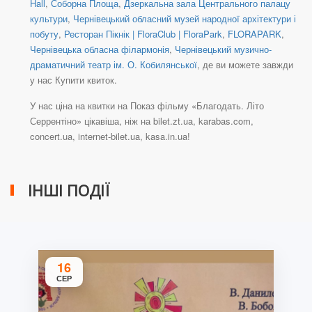
Hall
,
Соборна Площа
,
Дзеркальна зала Центрального палацу
культури
,
Чернівецький обласний музей народної архітектури і
побуту
,
Ресторан Пікнік | FloraClub | FloraPark
,
FLORAPARK
,
Чернівецька обласна філармонія
,
Чернівецький музично-
драматичний театр ім. О. Кобилянської
, де ви можете завжди
у нас Купити квиток.
У нас ціна на квитки на Показ фільму «Благодать. Літо
Серрентіно» цікавіша, ніж на bilet.zt.ua, karabas.com,
concert.ua, internet-bilet.ua, kasa.in.ua!
ІНШІ ПОДІЇ
16
СЕР