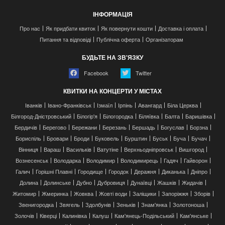
ІНФОРМАЦІЯ
Про нас
Як придбати квиток
Як повернути кошти
Доставка і оплата
Питання та відповіді
Публічна оферта
Організаторам
БУДЬТЕ НА ЗВ'ЯЗКУ
Facebook
Twitter
КВИТКИ НА КОНЦЕРТИ У МІСТАХ
Іванків
Івано-Франківськ
Ізмаїл
Ірпінь
Авангард
Біла Церква
Білгород-Дністровський
Білогір'я
Білогородка
Біляївка
Балта
Баришівка
Бердичів
Берегово
Бережани
Березань
Бершадь
Богуслав
Борзна
Бориспіль
Бровари
Броди
Буковель
Бурштин
Буськ
Буча
Бучач
Вінниця
Вараш
Васильків
Ватутіне
Верхньодніпровськ
Вишгород
Вознесенськ
Володарка
Володимир
Володимирець
Гадяч
Гайворон
Галич
Горішні Плавні
Городище
Городок
Деражня
Диканька
Дніпро
Долина
Долинське
Дубно
Дубровиця
Дунаївці
Жашків
Жидачів
Житомир
Жмеринка
Жовква
Жовті води
Заліщики
Запоріжжя
Зборів
Звенигородка
Звягель
Здолбунів
Зеньків
Знам'янка
Золотоноша
Золочів
Ківерці
Калинівка
Калуш
Кам'янець-Подільський
Кам'янське