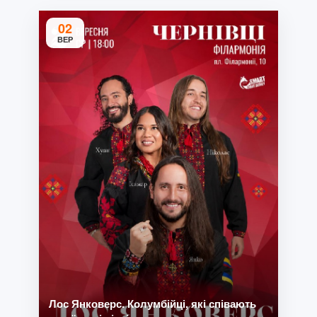
02
ВЕР
Лос Янковерс. Колумбійці, які співають