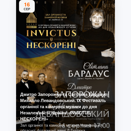
16
СЕР
Дмитро Запорожан та Світлана Бардаус,
Михайло Левандовський. IX Фестиваль
органної та камерної музики до дня
Незалежності України «INVICTUS/
НЕСКОРЕНІ»
Зал органної та камерної музыки Чернівецької
обласної філармонії імені Д.Гнатюка