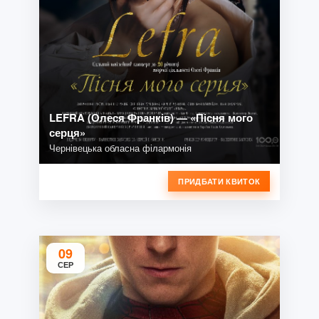
LEFRA (Олеся Франків) — «Пісня мого
серця»
Чернівецька обласна філармонія
ПРИДБАТИ КВИТОК
09
СЕР