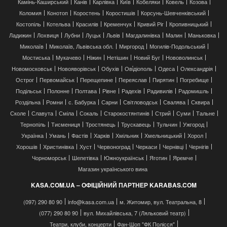
Камінь-Каширський
Канів
Карлівка
Київ
Кобеляки
Ковель
Козова
Коломия
Конотоп
Коростень
Коростишів
Корсунь-Шевченківський
Костопіль
Котельва
Красилів
Кременчук
Кривий Ріг
Кропивницький
Ладижин
Лохвиця
Лубни
Луцьк
Львів
Магдалинівка
Малин
Маньковка
Миколаїв
Миколаїв, Львівська обл.
Миргород
Могилів-Подольський
Мостиська
Мукачево
Ніжин
Нетішин
Новий Буг
Нововолинськ
Новомосковськ
Новояворівськ
Обухів
Ові́діополь
Одеса
Олександрія
Острог
Первомайськ
Перещепине
Переяслав
Пирятин
Погребище
Подільськ
Полонне
Полтава
Рівне
Радехів
Радивилів
Радомишль
Роздільна
Ромни
с. Бабурка
Сарни
Світловодськ
Свалява
Сквира
Сколе
Славута
Сміла
Сокаль
Старокостянтинів
Стрий
Суми
Тальне
Тернопіль
Тисмениця
Тростянець
Трускавець
Тульчин
Ужгород
Українка
Умань
Фастів
Харків
Хмільник
Хмельницький
Хорол
Хорошів
Христинівка
Хуст
Червоноград
Черкаси
Чернівці
Чернігів
Чорноморськ
Шепетівка
Южноукраїнськ
Яготин
Яремче
Магазин українського вина
KASA.COM.UA – ОФІЦІЙНИЙ ПАРТНЕР KARABAS.COM
(097) 290 80 90
info@kasa.com.ua
м. Житомир, вул. Театральна, 8
(077) 290 80 90
вул. Михайлівська, 7 (Ляльковий театр)
Театри, клуби, концерти
Фан-Шоп "ФК Полісся"