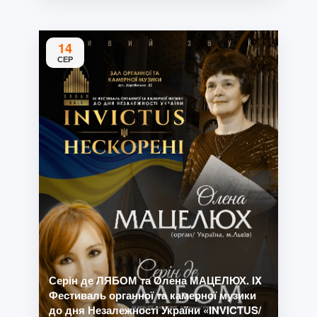
14
СЕР
Серін де ЛЯБОМ та Олена МАЦЕЛЮХ. IX
Фестиваль органної та камерної музики
до дня Незалежності України «INVICTUS/