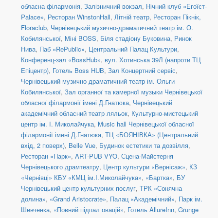
обласна філармонія
,
Залізничний вокзал
,
Нічний клуб «Егоїст-
Palace»
,
Ресторан WinstonHall
,
Літній театр
,
Ресторан Пікнік,
Floraclub
,
Чернівецький музично-драматичний театр ім. О.
Кобилянської
,
Міні BOSS
,
Біля стадіону Буковина
,
Ринок
Нива
,
Паб «RePublic»
,
Центральний Палац Культури
,
Конференц-зал «BossHub»
,
вул. Хотинська 39Л (напроти ТЦ
Епіцентр)
,
Готель Boss HUB
,
Зал Концертний сервіс
,
Чернівецький музично-драматичний театр ім. Ольги
Кобилянської
,
Зал органної та камерної музыки Чернівецької
обласної філармонії імені Д.Гнатюка
,
Чернівецький
академічний обласний театр ляльок
,
Культурно-мистецький
центр ім. І. Миколайчука
,
Music hall Чернівецької обласної
філармонії імені Д.Гнатюка
,
ТЦ «БОЯНІВКА» (Центральний
вхід, 2 поверх)
,
Belle Vue
,
Будинок естетики та дозвілля
,
Ресторан «Парк»
,
ART-PUB VYO
,
Сцена-Майстерня
Чернівецького драмтеатру
,
Центр культури «Вернісаж»
,
КЗ
«Чернівці» КБУ «КМЦ ім.І.Миколайчука»
,
«Бартка»
,
БУ
Чернівецький центр культурних послуг
,
ТРК «Сонячна
долина»
,
«Grand Aristocrate»
,
Палац «Академічний»
,
Парк ім.
Шевченка
,
«Повний підпал овацій»
,
Готель AllureInn
,
Grunge