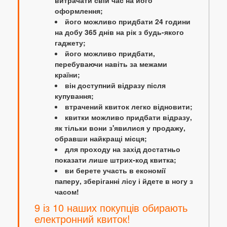
витрачати свій час на його
оформлення;
його можливо придбати 24 години
на добу 365 днів на рік з будь-якого
гаджету;
його можливо придбати,
перебуваючи навіть за межами
країни;
він доступний відразу після
купування;
втрачений квиток легко відновити;
квитки можливо придбати відразу,
як тільки вони з'явилися у продажу,
обравши найкращі місця;
для проходу на захід достатньо
показати лише штрих-код квитка;
ви берете участь в економії
паперу, зберіганні лісу і йдете в ногу з
часом!
9 із 10 наших покупців обирають
електронний квиток!