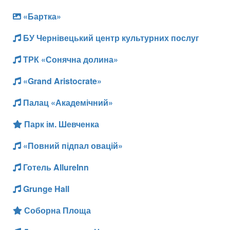
«Бартка»
БУ Чернівецький центр культурних послуг
ТРК «Сонячна долина»
«Grand Aristocrate»
Палац «Академічний»
Парк ім. Шевченка
«Повний підпал овацій»
Готель AllureInn
Grunge Hall
Соборна Площа