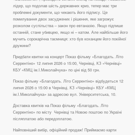
лідер, що подолав шість державних криз, тепер має три
проблемні документи, що чекають його підпису. Це
помилування двох засуджених і рішення, яке загрожує
розколом суспільства – закон про евтаназію. Якщо підпише
останній, стане убивцею, якщо ні – катом. Але найбільше його
мучить сорокарічна таємниця: хто був коханцем його покійної
дружини?
Придбати квитки на концерт Показ фільму «Благодать. Літо
Серрентіно» 12 липня 2026 о 15:00, Чернівці, КЗ «Чернівці»
КБУ «КМЦ ім.І.Миколайчука» по ціні від 50 грн.
Показ фільму «Благодать. Літо Серрентіно» відбудеться 12
липня 2026 о 15:00 в Чернівці, КЗ «Чернівці» КБУ «КМЦ
ім.І.Миколайчука» за адресою вул. Університетська, 10.
Доставка квитків на Показ фільму «Благодать. Літо
Серрентіно» по місту Чернівці та Новою поштою по Україні
післяплатою або передоплатою.
Найповніший вибір, офіційний продаж! Приймаємо карти