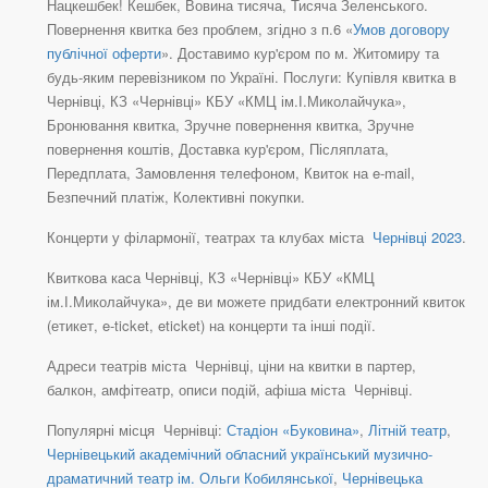
Нацкешбек! Кешбек, Вовина тисяча, Тисяча Зеленського.
Повернення квитка без проблем, згідно з п.6 «
Умов договору
публічної оферти
». Доставимо кур'єром по м. Житомиру та
будь-яким перевізником по Україні. Послуги: Купівля квитка в
Чернівці, КЗ «Чернівці» КБУ «КМЦ ім.І.Миколайчука»,
Бронювання квитка, Зручне повернення квитка, Зручне
повернення коштів, Доставка кур'єром, Післяплата,
Передплата, Замовлення телефоном, Квиток на e-mail,
Безпечний платіж, Колективні покупки.
Концерти у філармонії, театрах та клубах міста
Чернівці 2023
.
Квиткова каса Чернівці, КЗ «Чернівці» КБУ «КМЦ
ім.І.Миколайчука», де ви можете придбати електронний квиток
(етикет, e-ticket, eticket) на концерти та інші події.
Адреси театрів міста Чернівці, ціни на квитки в партер,
балкон, амфітеатр, описи подій, афіша міста Чернівці.
Популярні місця Чернівці:
Стадіон «Буковина»
,
Літній театр
,
Чернівецький академічний обласний український музично-
драматичний театр ім. Ольги Кобилянської
,
Чернівецька