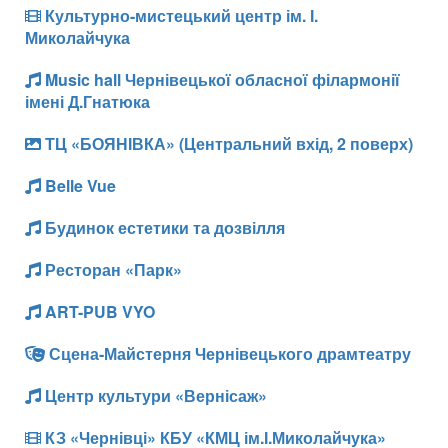
Культурно-мистецький центр ім. І.
Миколайчука
Music hall Чернівецької обласної філармонії
імені Д.Гнатюка
ТЦ «БОЯНІВКА» (Центральний вхід, 2 поверх)
Belle Vue
Будинок естетики та дозвілля
Ресторан «Парк»
ART-PUB VYO
Сцена-Майстерня Чернівецького драмтеатру
Центр культури «Вернісаж»
КЗ «Чернівці» КБУ «КМЦ ім.І.Миколайчука»