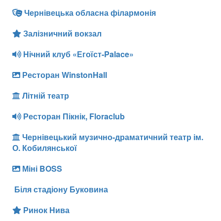
Чернівецька обласна філармонія
Залізничний вокзал
Нічний клуб «Егоїст-Palace»
Ресторан WinstonHall
Літній театр
Ресторан Пікнік, Floraclub
Чернівецький музично-драматичний театр ім.
О. Кобилянської
Міні BOSS
Біля стадіону Буковина
Ринок Нива