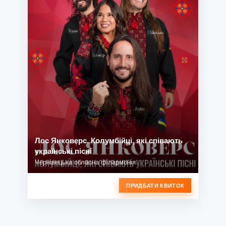
Лос Янковерс. Колумбійці, які співають
українські пісні
Чернівецька обласна філармонія
ПРИДБАТИ КВИТОК