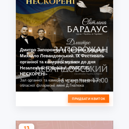
Дмитро Запорожан та Світлана Бардаус,
Михайло Левандовський. IX Фестиваль
органної та камерної музики до дня
Незалежності України «INVICTUS/
НЕСКОРЕНІ»
Зал органної та камерної музыки Чернівецької
обласної філармонії імені Д.Гнатюка
ПРИДБАТИ КВИТОК
13