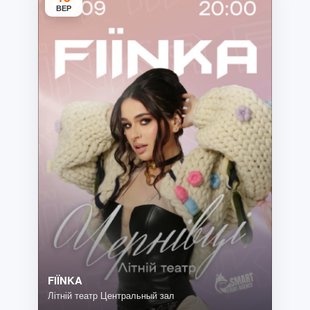
ВЕР
FIЇNKA
Літній театр Центральный зал