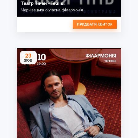
Театр Тіней «Teulis»
Чернівецька обласна філармонія
ПРИДБАТИ КВИТОК
23
ЖОВ