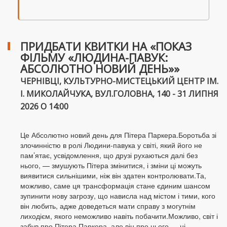
ПРИДБАТИ КВИТКИ НА «ПОКАЗ
ФІЛЬМУ «ЛЮДИНА-ПАВУК:
АБСОЛЮТНО НОВИЙ ДЕНЬ»»
ЧЕРНІВЦІ, КУЛЬТУРНО-МИСТЕЦЬКИЙ ЦЕНТР ІМ.
І. МИКОЛАЙЧУКА, ВУЛ.ГОЛОВНА, 140 - 31 ЛИПНЯ
2026 О 14:00
Це Абсолютно новий день для Пітера Паркера.Боротьба зі
злочинністю в ролі Людини-павука у світі, який його не
пам’ятає, усвідомлення, що друзі рухаються далі без
нього, — змушують Пітера змінитися, і зміни ці можуть
виявитися сильнішими, ніж він здатен контролювати.Та,
можливо, саме ця трансформація стане єдиним шансом
зупинити нову загрозу, що нависла над містом і тими, кого
він любить, адже доведеться мати справу з могутнім
лиходієм, якого неможливо навіть побачити.Можливо, світ і
забув про Пітера Паркера, але він про нього — ні.