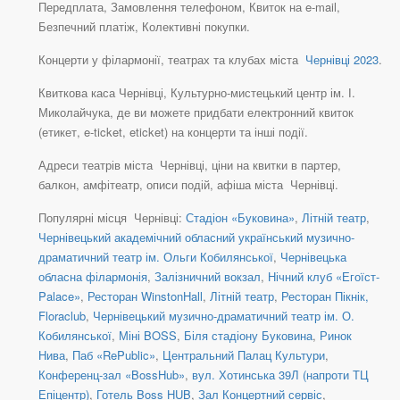
Передплата, Замовлення телефоном, Квиток на e-mail,
Безпечний платіж, Колективні покупки.
Концерти у філармонії, театрах та клубах міста
Чернівці 2023
.
Квиткова каса Чернівці, Культурно-мистецький центр ім. І.
Миколайчука, де ви можете придбати електронний квиток
(етикет, e-ticket, eticket) на концерти та інші події.
Адреси театрів міста Чернівці, ціни на квитки в партер,
балкон, амфітеатр, описи подій, афіша міста Чернівці.
Популярні місця Чернівці:
Стадіон «Буковина»
,
Літній театр
,
Чернівецький академічний обласний український музично-
драматичний театр ім. Ольги Кобилянської
,
Чернівецька
обласна філармонія
,
Залізничний вокзал
,
Нічний клуб «Егоїст-
Palace»
,
Ресторан WinstonHall
,
Літній театр
,
Ресторан Пікнік,
Floraclub
,
Чернівецький музично-драматичний театр ім. О.
Кобилянської
,
Міні BOSS
,
Біля стадіону Буковина
,
Ринок
Нива
,
Паб «RePublic»
,
Центральний Палац Культури
,
Конференц-зал «BossHub»
,
вул. Хотинська 39Л (напроти ТЦ
Епіцентр)
,
Готель Boss HUB
,
Зал Концертний сервіс
,