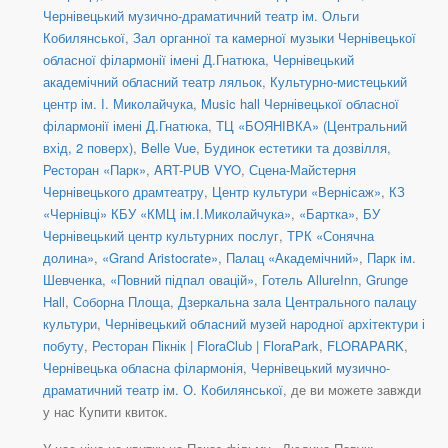
Чернівецький музично-драматичний театр ім. Ольги
Кобилянської
,
Зал органної та камерної музыки Чернівецької
обласної філармонії імені Д.Гнатюка
,
Чернівецький
академічний обласний театр ляльок
,
Культурно-мистецький
центр ім. І. Миколайчука
,
Music hall Чернівецької обласної
філармонії імені Д.Гнатюка
,
ТЦ «БОЯНІВКА» (Центральний
вхід, 2 поверх)
,
Belle Vue
,
Будинок естетики та дозвілля
,
Ресторан «Парк»
,
ART-PUB VYO
,
Сцена-Майстерня
Чернівецького драмтеатру
,
Центр культури «Вернісаж»
,
КЗ
«Чернівці» КБУ «КМЦ ім.І.Миколайчука»
,
«Бартка»
,
БУ
Чернівецький центр культурних послуг
,
ТРК «Сонячна
долина»
,
«Grand Aristocrate»
,
Палац «Академічний»
,
Парк ім.
Шевченка
,
«Повний підпал овацій»
,
Готель AllureInn
,
Grunge
Hall
,
Соборна Площа
,
Дзеркальна зала Центрального палацу
культури
,
Чернівецький обласний музей народної архітектури і
побуту
,
Ресторан Пікнік | FloraClub | FloraPark
,
FLORAPARK
,
Чернівецька обласна філармонія
,
Чернівецький музично-
драматичний театр ім. О. Кобилянської
, де ви можете завжди
у нас Купити квиток.