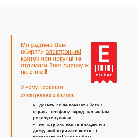
Ми радимо Вам
обирати
електронний
квиток
при покупці та
отримати його одразу ж
на e-mail!
У чому переваги
електронного квитка:
досить лише
показати його з
екрану телефону
перед подією без
роздруковування;
не потрібно навіть виходити з
дому, щоб отримати квиток, і
витрачати свій час на його