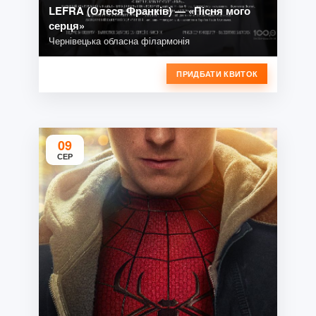
LEFRA (Олеся Франків) — «Пісня мого
серця»
Чернівецька обласна філармонія
ПРИДБАТИ КВИТОК
09
СЕР