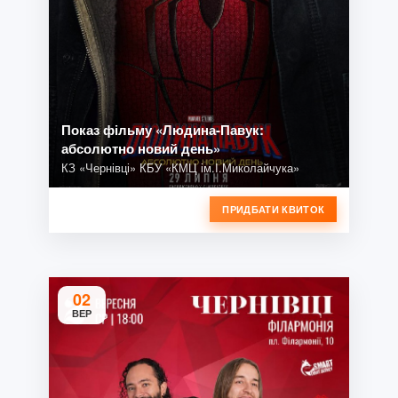
Показ фільму «Людина-Павук:
абсолютно новий день»
КЗ «Чернівці» КБУ «КМЦ ім.І.Миколайчука»
ПРИДБАТИ КВИТОК
02
ВЕР