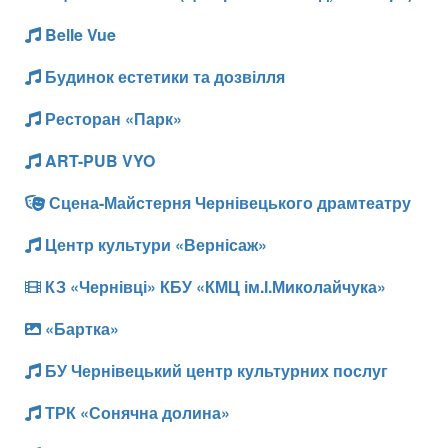
Belle Vue
Будинок естетики та дозвілля
Ресторан «Парк»
ART-PUB VYO
Сцена-Майстерня Чернівецького драмтеатру
Центр культури «Вернісаж»
КЗ «Чернівці» КБУ «КМЦ ім.І.Миколайчука»
«Бартка»
БУ Чернівецький центр культурних послуг
ТРК «Сонячна долина»