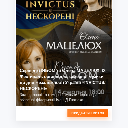
Серін де ЛЯБОМ та Олена МАЦЕЛЮХ. IX
Фестиваль органної та камерної музики
до дня Незалежності України «INVICTUS/
НЕСКОРЕНІ»
Зал органної та камерної музыки Чернівецької
обласної філармонії імені Д.Гнатюка
ПРИДБАТИ КВИТОК