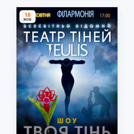
18
ЖОВ