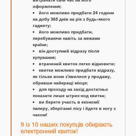
оформлення;
його можливо придбати 24 години
на добу 365 днів на рік з будь-якого
гаджету;
його можливо придбати,
перебуваючи навіть за межами
країни;
він доступний відразу після
купування;
втрачений квиток легко відновити;
квитки можливо придбати відразу,
як тільки вони з'явилися у продажу,
обравши найкращі місця;
для проходу на захід достатньо
показати лише штрих-код квитка;
ви берете участь в економії
паперу, зберіганні лісу і йдете в ногу з
часом!
9 із 10 наших покупців обирають
електронний квиток!