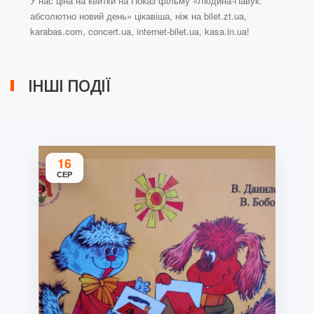
У нас ціна на квитки на Показ фільму «Людина-Павук:
абсолютно новий день» цікавіша, ніж на bilet.zt.ua,
karabas.com, concert.ua, internet-bilet.ua, kasa.in.ua!
ІНШІ ПОДІЇ
16
СЕР