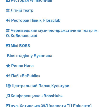
Ресторан WinstonHall
Літній театр
Ресторан Пікнік, Floraclub
Чернівецький музично-драматичний театр ім.
О. Кобилянської
Міні BOSS
Біля стадіону Буковина
Ринок Нива
Паб «RePublic»
Центральний Палац Культури
Конференц-зал «BossHub»
вул. Хотинська 39Л (напроти ТЦ Епіцентр)