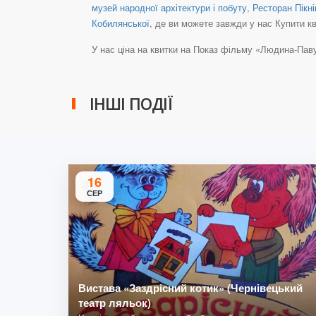
музей народної архітектури і побуту
,
Ресторан Пікнік
Кобилянської
, де ви можете завжди у нас Купити кв
У нас ціна на квитки на Показ фільму «Людина-Павук: 
ІНШІ ПОДІЇ
16
СЕР
Вистава «Заздрісний котик» (Чернівецький
театр ляльок)