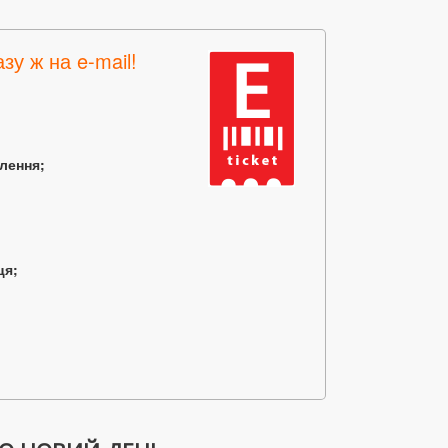
зу ж на e-mail!
млення;
ця;