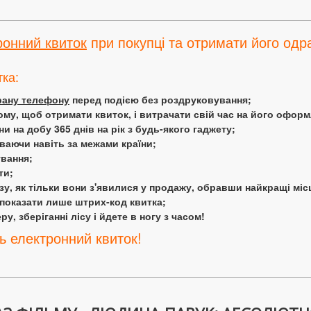
ронний квиток
при покупці та отримати його одра
тка:
крану телефону
перед подією без роздруковування;
ому, щоб отримати квиток, і витрачати свій час на його офор
 на добу 365 днів на рік з будь-якого гаджету;
аючи навіть за межами країни;
ування;
ти;
у, як тільки вони з'явилися у продажу, обравши найкращі міс
 показати лише штрих-код квитка;
у, зберіганні лісу і йдете в ногу з часом!
ь електронний квиток!