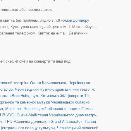
ісляплатою або передоплатою.
квитка без проблем, згідно з п.6 «
Умов договору
нівці, Культурно-мистецький центр ім. І. Миколайчука,
овлення телефоном, Квиток на e-mail, Безпечний
icket, eticket) на концерти та інші події.
тичний театр ім. Ольги Кобилянської
,
Чернівецька
loraclub
,
Чернівецький музично-драматичний театр ім.
ц-зал «BossHub»
,
вул. Хотинська 39Л (напроти ТЦ
органної та камерної музыки Чернівецької обласної
ка
,
Music hall Чернівецької обласної філармонії імені
PUB VYO
,
Сцена-Майстерня Чернівецького драмтеатру
,
уг
,
ТРК «Сонячна долина»
,
«Grand Aristocrate»
,
Палац
Центрального палацу культури
,
Чернівецький обласний