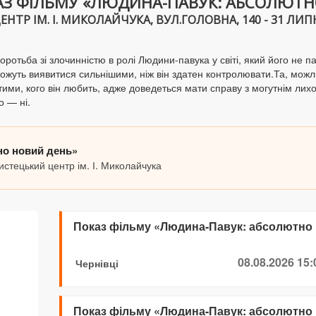
АЗ ФІЛЬМУ «ЛЮДИНА-ПАВУК: АБСОЛЮТН
Р ІМ. І. МИКОЛАЙЧУКА, ВУЛ.ГОЛОВНА, 140 - 31 ЛИПНЯ
отьба зі злочинністю в ролі Людини-павука у світі, який його не па
і можуть виявитися сильнішими, ніж він здатен контролювати.Та, м
 тими, кого він любить, адже доведеться мати справу з могутнім ли
о — ні.
но новий день»
истецький центр ім. І. Миколайчука
Показ фільму «Людина-Павук: абсолютно
08.08.2026 15:
Чернівці
Показ фільму «Людина-Павук: абсолютно