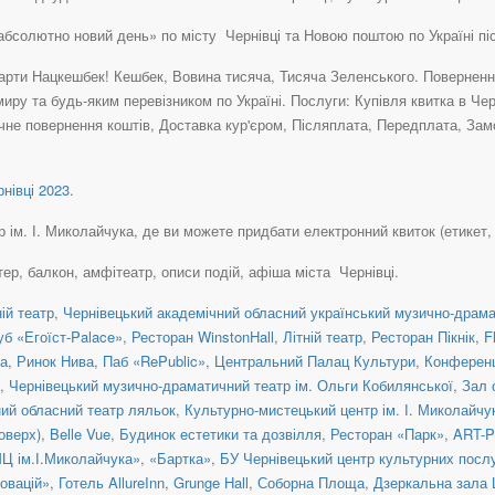
абсолютно новий день» по місту Чернівці та Новою поштою по Україні п
рти Нацкешбек! Кешбек, Вовина тисяча, Тисяча Зеленського. Повернення 
иру та будь-яким перевізником по Україні. Послуги: Купівля квитка в Чер
чне повернення коштів, Доставка кур'єром, Післяплата, Передплата, Зам
нівці 2023
.
ім. І. Миколайчука, де ви можете придбати електронний квиток (етикет, e-t
тер, балкон, амфітеатр, описи подій, афіша міста Чернівці.
ній театр
,
Чернівецький академічний обласний український музично-драма
уб «Егоїст-Palace»
,
Ресторан WinstonHall
,
Літній театр
,
Ресторан Пікнік, F
на
,
Ринок Нива
,
Паб «RePublic»
,
Центральний Палац Культури
,
Конферен
,
Чернівецький музично-драматичний театр ім. Ольги Кобилянської
,
Зал 
ний обласний театр ляльок
,
Культурно-мистецький центр ім. І. Миколайчу
оверх)
,
Belle Vue
,
Будинок естетики та дозвілля
,
Ресторан «Парк»
,
ART-
Ц ім.І.Миколайчука»
,
«Бартка»
,
БУ Чернівецький центр культурних посл
овацій»
,
Готель AllureInn
,
Grunge Hall
,
Соборна Площа
,
Дзеркальна зала 