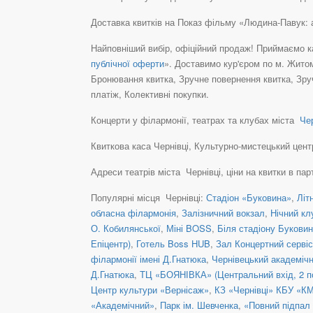
Доставка квитків на Показ фільму «Людина-Павук: 
Найповніший вибір, офіційний продаж! Приймаємо ка
публічної оферти
». Доставимо кур'єром по м. Житом
Бронювання квитка, Зручне повернення квитка, Зру
платіж, Колективні покупки.
Концерти у філармонії, театрах та клубах міста
Чер
Квиткова каса Чернівці, Культурно-мистецький центр 
Адреси театрів міста Чернівці, ціни на квитки в пар
Популярні місця Чернівці:
Стадіон «Буковина»
,
Літ
обласна філармонія
,
Залізничний вокзал
,
Нічний кл
О. Кобилянської
,
Міні BOSS
,
Біля стадіону Букови
Епіцентр)
,
Готель Boss HUB
,
Зал Концертний сервіс
філармонії імені Д.Гнатюка
,
Чернівецький академіч
Д.Гнатюка
,
ТЦ «БОЯНІВКА» (Центральний вхід, 2 п
Центр культури «Вернісаж»
,
КЗ «Чернівці» КБУ «КМ
«Академічний»
,
Парк ім. Шевченка
,
«Повний підпал 