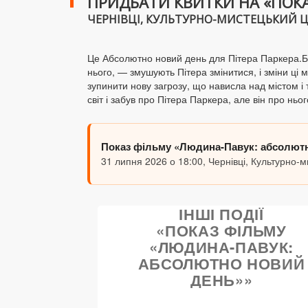
ПРИДБАТИ КВИТКИ НА «ПОК
ЧЕРНІВЦІ, КУЛЬТУРНО-МИСТЕЦЬКИЙ ЦЕНТ
Це Абсолютно новий день для Пітера Паркера.Бор
нього, — змушують Пітера змінитися, і зміни ц
зупинити нову загрозу, що нависла над містом і
світ і забув про Пітера Паркера, але він про ньог
Показ фільму «Людина-Павук: абсолют
31 липня 2026 о 18:00, Чернівці, Культурно-м
ІНШІ ПОДІЇ
«ПОКАЗ ФІЛЬМУ
«ЛЮДИНА-ПАВУК:
АБСОЛЮТНО НОВИЙ
ДЕНЬ»»