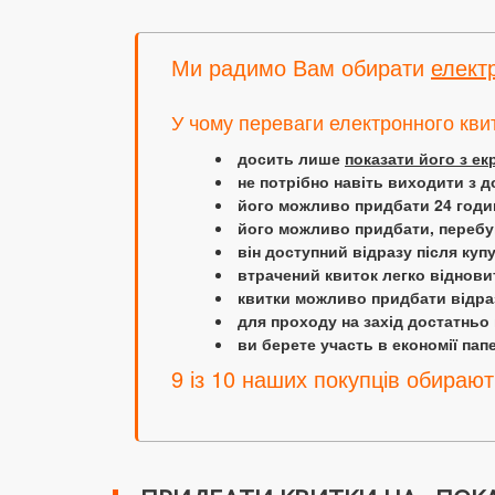
Ми радимо Вам обирати
елект
У чому переваги електронного кви
досить лише
показати його з е
не потрібно навіть виходити з д
його можливо придбати 24 години
його можливо придбати, перебув
він доступний відразу після куп
втрачений квиток легко віднови
квитки можливо придбати відраз
для проходу на захід достатньо
ви берете участь в економії папер
9 із 10 наших покупців обирают