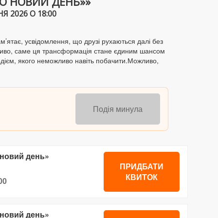
О НОВИЙ ДЕНЬ»»
 2026 О 18:00
м’ятає, усвідомлення, що друзі рухаються далі без
ожливо, саме ця трансформація стане єдиним шансом
ходієм, якого неможливо навіть побачити.Можливо,
Подія минула
 новий день»
ПРИДБАТИ
КВИТОК
00
 новий день»