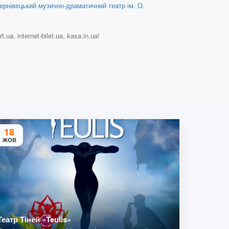
ернівецький музично-драматичний театр ім. О.
a, internet-bilet.ua, kasa.in.ua!
18
ЖОВ
Театр Тіней «Teulis»