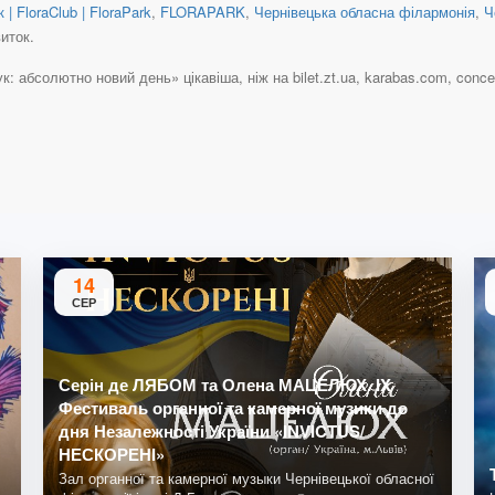
 | FloraClub | FloraPark
,
FLORAPARK
,
Чернівецька обласна філармонія
,
Ч
иток.
абсолютно новий день» цікавіша, ніж на bilet.zt.ua, karabas.com, concert.u
14
СЕР
Серін де ЛЯБОМ та Олена МАЦЕЛЮХ. IX
Фестиваль органної та камерної музики до
дня Незалежності України «INVICTUS/
НЕСКОРЕНІ»
Зал органної та камерної музыки Чернівецької обласної