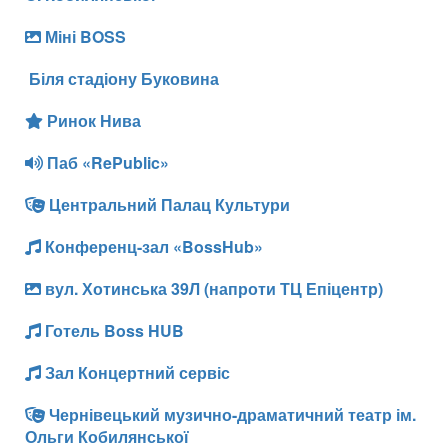
Міні BOSS
Біля стадіону Буковина
Ринок Нива
Паб «RePublic»
Центральний Палац Культури
Конференц-зал «BossHub»
вул. Хотинська 39Л (напроти ТЦ Епіцентр)
Готель Boss HUB
Зал Концертний сервіс
Чернівецький музично-драматичний театр ім.
Ольги Кобилянської