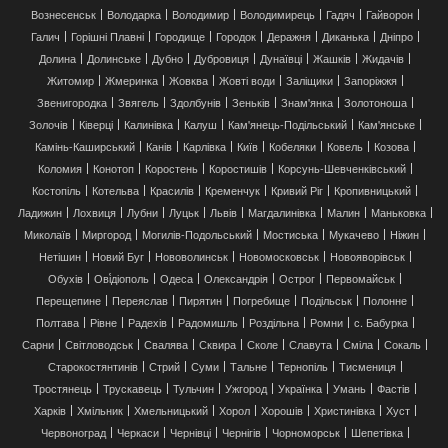
Вознесенськ
Володарка
Володимир
Володимирець
Гадяч
Гайворон
Галич
Горішні Плавні
Городище
Городок
Деражня
Диканька
Дніпро
Долина
Долинське
Дубно
Дубровиця
Дунаївці
Жашків
Жидачів
Житомир
Жмеринка
Жовква
Жовті води
Заліщики
Запоріжжя
Звенигородка
Звягель
Здолбунів
Зеньків
Знам'янка
Золотоноша
Золочів
Ківерці
Калинівка
Калуш
Кам'янець-Подільський
Кам'янське
Камінь-Каширський
Канів
Карлівка
Київ
Кобеляки
Ковель
Козова
Коломия
Конотоп
Коростень
Коростишів
Корсунь-Шевченківський
Костопіль
Котельва
Красилів
Кременчук
Кривий Ріг
Кропивницький
Ладижин
Лохвиця
Лубни
Луцьк
Львів
Магдалинівка
Малин
Маньковка
Миколаїв
Миргород
Могилів-Подольський
Мостиська
Мукачево
Ніжин
Нетішин
Новий Буг
Нововолинськ
Новомосковськ
Новояворівськ
Обухів
Ові́діополь
Одеса
Олександрія
Острог
Первомайськ
Перещепине
Переяслав
Пирятин
Погребище
Подільськ
Полонне
Полтава
Рівне
Радехів
Радомишль
Роздільна
Ромни
с. Бабурка
Сарни
Світловодськ
Свалява
Сквира
Сколе
Славута
Сміла
Сокаль
Старокостянтинів
Стрий
Суми
Тальне
Тернопіль
Тисмениця
Тростянець
Трускавець
Тульчин
Ужгород
Українка
Умань
Фастів
Харків
Хмільник
Хмельницький
Хорол
Хорошів
Христинівка
Хуст
Червоноград
Черкаси
Чернівці
Чернігів
Чорноморськ
Шепетівка