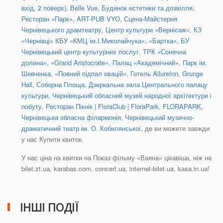
вхід, 2 поверх)
,
Belle Vue
,
Будинок естетики та дозвілля
,
Ресторан «Парк»
,
ART-PUB VYO
,
Сцена-Майстерня
Чернівецького драмтеатру
,
Центр культури «Вернісаж»
,
КЗ
«Чернівці» КБУ «КМЦ ім.І.Миколайчука»
,
«Бартка»
,
БУ
Чернівецький центр культурних послуг
,
ТРК «Сонячна
долина»
,
«Grand Aristocrate»
,
Палац «Академічний»
,
Парк ім.
Шевченка
,
«Повний підпал овацій»
,
Готель AllureInn
,
Grunge
Hall
,
Соборна Площа
,
Дзеркальна зала Центрального палацу
культури
,
Чернівецький обласний музей народної архітектури і
побуту
,
Ресторан Пікнік | FloraClub | FloraPark
,
FLORAPARK
,
Чернівецька обласна філармонія
,
Чернівецький музично-
драматичний театр ім. О. Кобилянської
, де ви можете завжди
у нас Купити квиток.
У нас ціна на квитки на Показ фільму «Ваяна» цікавіша, ніж на
bilet.zt.ua, karabas.com, concert.ua, internet-bilet.ua, kasa.in.ua!
ІНШІ ПОДІЇ