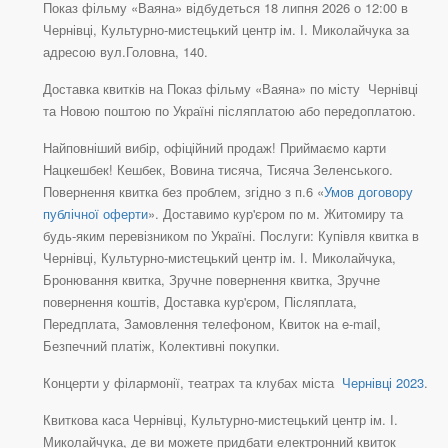
Показ фільму «Ваяна» відбудеться 18 липня 2026 о 12:00 в
Чернівці, Культурно-мистецький центр ім. І. Миколайчука за
адресою вул.Головна, 140.
Доставка квитків на Показ фільму «Ваяна» по місту Чернівці
та Новою поштою по Україні післяплатою або передоплатою.
Найповніший вибір, офіційний продаж! Приймаємо карти
Нацкешбек! Кешбек, Вовина тисяча, Тисяча Зеленського.
Повернення квитка без проблем, згідно з п.6 «
Умов договору
публічної оферти
». Доставимо кур'єром по м. Житомиру та
будь-яким перевізником по Україні. Послуги: Купівля квитка в
Чернівці, Культурно-мистецький центр ім. І. Миколайчука,
Бронювання квитка, Зручне повернення квитка, Зручне
повернення коштів, Доставка кур'єром, Післяплата,
Передплата, Замовлення телефоном, Квиток на e-mail,
Безпечний платіж, Колективні покупки.
Концерти у філармонії, театрах та клубах міста
Чернівці 2023
.
Квиткова каса Чернівці, Культурно-мистецький центр ім. І.
Миколайчука, де ви можете придбати електронний квиток