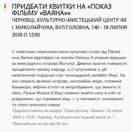
ПРИДБАТИ КВИТКИ НА «ПОКАЗ
ФІЛЬМУ «ВАЯНА»»
ЧЕРНІВЦІ, КУЛЬТУРНО-МИСТЕЦЬКИЙ ЦЕНТР ІМ.
І. МИКОЛАЙЧУКА, ВУЛ.ГОЛОВНА, 140 - 18 ЛИПНЯ
2026 О 12:00
У лайв-екшн переосмисленні культової історії від Disney
юна Ваяна відповідає на поклик Океану й уперше вирушає
за межі рідного острова Мотонуї. Дівчина прагне повернути
процвітання своєму народу, а її супутником у цій
небезпечній подорожі стає легендарний напівбог Мауї. На
них чекають величні острови, неспокійне море, племена
Какамора, міфічні істоти та випробування, що змінять їх
обох. Разом Моана й Мауї повинні знайти силу в собі та
усвідомити, що справжня міць — у сміливості, покликанні
та голосі власного серця.
Придбати квитки на концерт Показ фільму «Ваяна» 18 липня
2026 о 12:00, Чернівці, Культурно-мистецький центр ім. І.
Миколайчука по ціні від 50 грн.