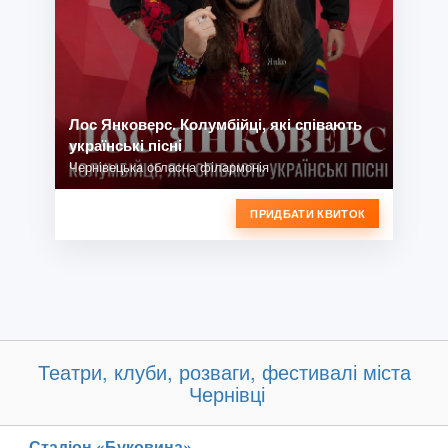
Лос Янковерс. Колумбійці, які співають
українські пісні
Чернівецька обласна філармонія
ПРИДБАТИ КВИТОК
Театри, клуби, розваги, фестивалі міста
Чернівці
Стадіон «Буковина»