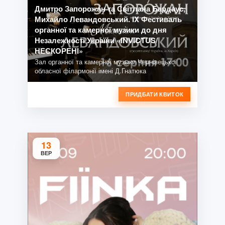
Дмитро Запорожан та Світлана Бардаус,
Михайло Левандовський. IX Фестиваль
органної та камерної музики до дня
Незалежності України «INVICTUS/
НЕСКОРЕНІ»
Зал органної та камерної музыки Чернівецької
обласної філармонії імені Д.Гнатюка
ПРИДБАТИ КВИТОК
13
ВЕР