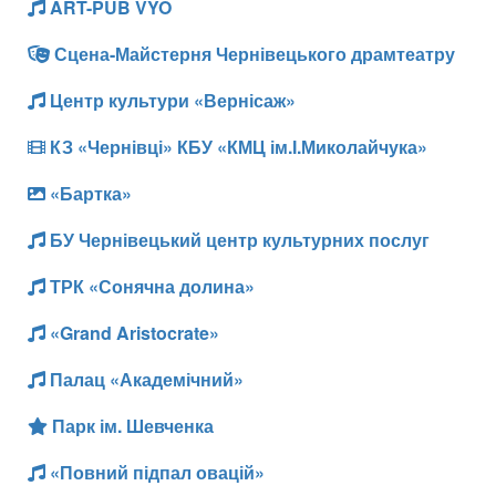
ART-PUB VYO
Сцена-Майстерня Чернівецького драмтеатру
Центр культури «Вернісаж»
КЗ «Чернівці» КБУ «КМЦ ім.І.Миколайчука»
«Бартка»
БУ Чернівецький центр культурних послуг
ТРК «Сонячна долина»
«Grand Aristocrate»
Палац «Академічний»
Парк ім. Шевченка
«Повний підпал овацій»