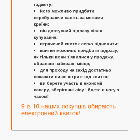
гаджету;
його можливо придбати,
перебуваючи навіть за межами
країни;
він доступний відразу після
купування;
втрачений квиток легко відновити;
квитки можливо придбати відразу,
як тільки вони з'явилися у продажу,
обравши найкращі місця;
для проходу на захід достатньо
показати лише штрих-код квитка;
ви берете участь в економії
паперу, зберіганні лісу і йдете в ногу з
часом!
9 із 10 наших покупців обирають
електронний квиток!