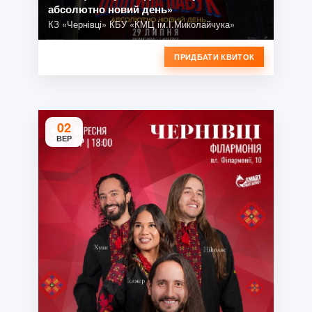
абсолютно новий день»
КЗ «Чернівці» КБУ «КМЦ ім.І.Миколайчука»
ПРИДБАТИ КВИТОК
02
ВЕР