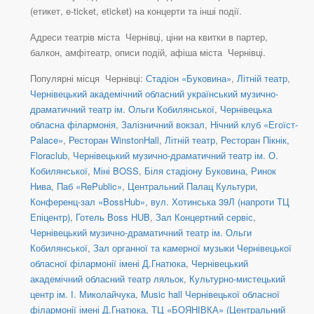
(етикет, e-ticket, eticket) на концерти та інші події.
Адреси театрів міста Чернівці, ціни на квитки в партер,
балкон, амфітеатр, описи подій, афіша міста Чернівці.
Популярні місця Чернівці:
Стадіон «Буковина»
,
Літній театр
,
Чернівецький академічний обласний український музично-
драматичний театр ім. Ольги Кобилянської
,
Чернівецька
обласна філармонія
,
Залізничний вокзал
,
Нічний клуб «Егоїст-
Palace»
,
Ресторан WinstonHall
,
Літній театр
,
Ресторан Пікнік,
Floraclub
,
Чернівецький музично-драматичний театр ім. О.
Кобилянської
,
Міні BOSS
,
Біля стадіону Буковина
,
Ринок
Нива
,
Паб «RePublic»
,
Центральний Палац Культури
,
Конференц-зал «BossHub»
,
вул. Хотинська 39Л (напроти ТЦ
Епіцентр)
,
Готель Boss HUB
,
Зал Концертний сервіс
,
Чернівецький музично-драматичний театр ім. Ольги
Кобилянської
,
Зал органної та камерної музыки Чернівецької
обласної філармонії імені Д.Гнатюка
,
Чернівецький
академічний обласний театр ляльок
,
Культурно-мистецький
центр ім. І. Миколайчука
,
Music hall Чернівецької обласної
філармонії імені Д.Гнатюка
,
ТЦ «БОЯНІВКА» (Центральний