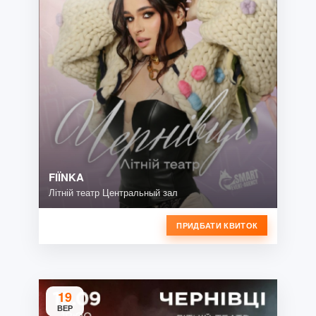
FIЇNKA
Літній театр Центральный зал
ПРИДБАТИ КВИТОК
19
ВЕР