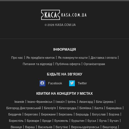
© 2026 KASA.COM.UA
ІНФОРМАЦІЯ
Про нас
Як придбати квиток
Як повернути кошти
Доставка і оплата
Питання та відповіді
Публічна оферта
Організаторам
БУДЬТЕ НА ЗВ'ЯЗКУ
Facebook
Twitter
КВИТКИ НА КОНЦЕРТИ У МІСТАХ
Іванків
Івано-Франківськ
Ізмаїл
Ірпінь
Авангард
Біла Церква
Білгород-Дністровський
Білогір'я
Білогородка
Біляївка
Балта
Баришівка
Бердичів
Берегово
Бережани
Березань
Бершадь
Богуслав
Борзна
Бориспіль
Бровари
Броди
Буковель
Бурштин
Буськ
Буча
Бучач
Вінниця
Вараш
Васильків
Ватутіне
Верхньодніпровськ
Вишгород