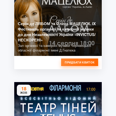
Серін де ЛЯБОМ та Олена МАЦЕЛЮХ. IX
Фестиваль органної та камерної музики
до дня Незалежності України «INVICTUS/
НЕСКОРЕНІ»
Зал органної та камерної музыки Чернівецької
обласної філармонії імені Д.Гнатюка
ПРИДБАТИ КВИТОК
18
ЖОВ