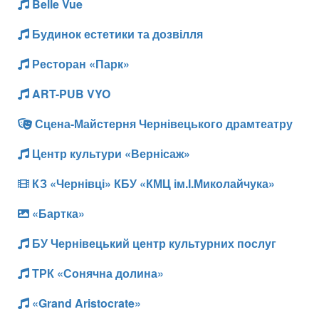
Belle Vue
Будинок естетики та дозвілля
Ресторан «Парк»
ART-PUB VYO
Сцена-Майстерня Чернівецького драмтеатру
Центр культури «Вернісаж»
КЗ «Чернівці» КБУ «КМЦ ім.І.Миколайчука»
«Бартка»
БУ Чернівецький центр культурних послуг
ТРК «Сонячна долина»
«Grand Aristocrate»