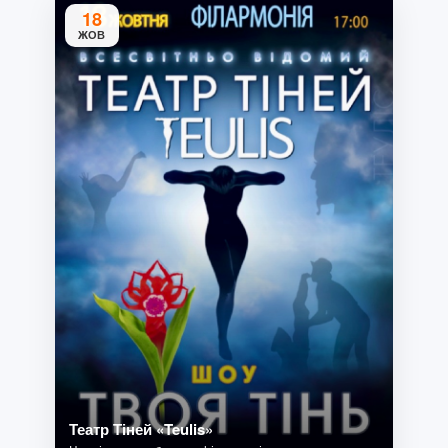
18
ЖОВ
Театр Тіней «Teulis»