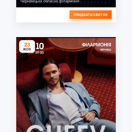
Чернівецька обласна філармонія
ПРИДБАТИ КВИТОК
23
ЖОВ