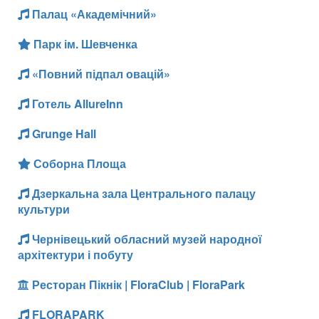
Палац «Академічний»
Парк ім. Шевченка
«Повний підпал овацій»
Готель AllureInn
Grunge Hall
Соборна Площа
Дзеркальна зала Центрального палацу
культури
Чернівецький обласний музей народної
архітектури і побуту
Ресторан Пікнік | FloraClub | FloraPark
FLORAPARK