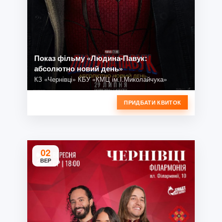
Показ фільму «Людина-Павук:
абсолютно новий день»
КЗ «Чернівці» КБУ «КМЦ ім.І.Миколайчука»
ПРИДБАТИ КВИТОК
02
ВЕР