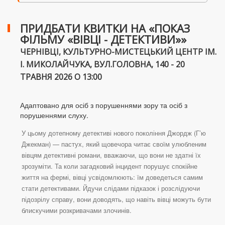
ПРИДБАТИ КВИТКИ НА «ПОКАЗ
ФІЛЬМУ «ВІВЦІ - ДЕТЕКТИВИ»»
ЧЕРНІВЦІ, КУЛЬТУРНО-МИСТЕЦЬКИЙ ЦЕНТР ІМ.
І. МИКОЛАЙЧУКА, ВУЛ.ГОЛОВНА, 140 - 20
ТРАВНЯ 2026 О 13:00
Адаптовано для осіб з порушеннями зору та осіб з
порушеннями слуху.
У цьому дотепному детективі нового покоління Джордж (Г’ю
Джекман) — пастух, який щовечора читає своїм улюбленим
вівцям детективні романи, вважаючи, що вони не здатні їх
зрозуміти. Та коли загадковий інцидент порушує спокійне
життя на фермі, вівці усвідомлюють: їм доведеться самим
стати детективами. Йдучи слідами підказок і розслідуючи
підозрілу справу, вони доводять, що навіть вівці можуть бути
блискучими розкривачами злочинів.