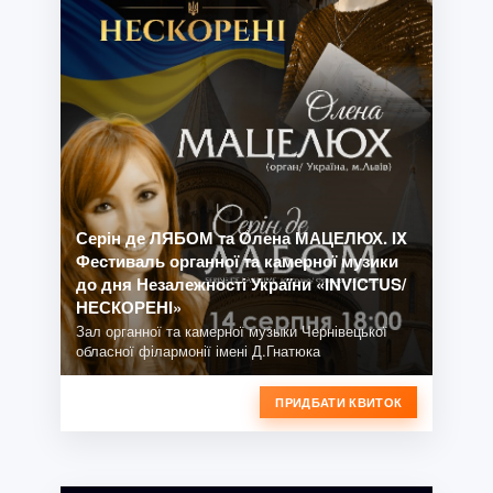
Серін де ЛЯБОМ та Олена МАЦЕЛЮХ. IX
Фестиваль органної та камерної музики
до дня Незалежності України «INVICTUS/
НЕСКОРЕНІ»
Зал органної та камерної музыки Чернівецької
обласної філармонії імені Д.Гнатюка
ПРИДБАТИ КВИТОК