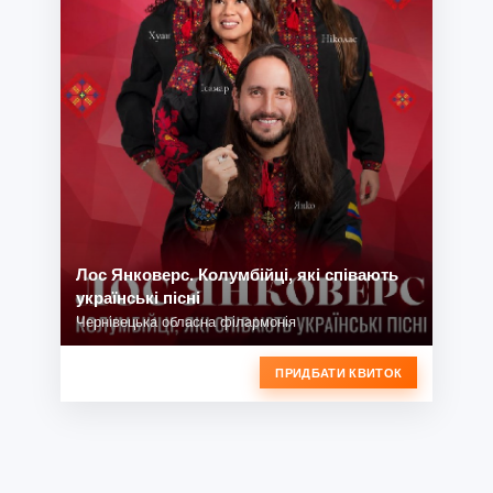
Лос Янковерс. Колумбійці, які співають
українські пісні
Чернівецька обласна філармонія
ПРИДБАТИ КВИТОК