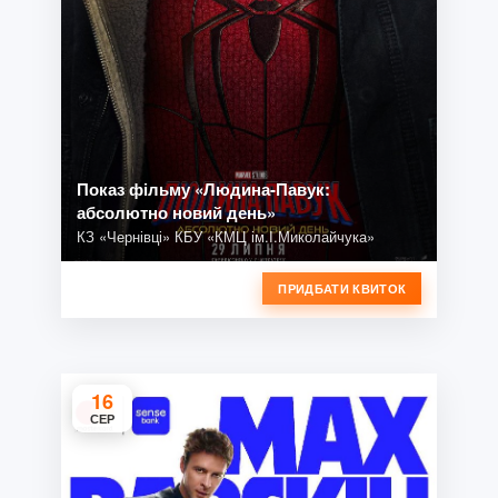
Показ фільму «Людина-Павук:
абсолютно новий день»
КЗ «Чернівці» КБУ «КМЦ ім.І.Миколайчука»
ПРИДБАТИ КВИТОК
16
СЕР