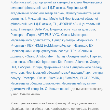
Кобилянської
,
Зал органної та камерної музыки Чернівецької
обласної філармонії імені Д.Гнатюка
,
Чернівецький
академічний обласний театр ляльок
,
Культурно-мистецький
центр ім. І. Миколайчука
,
Music hall Чернівецької обласної
філармонії імені Д.Гнатюка
,
ТЦ «БОЯНІВКА» (Центральний
вхід, 2 поверх)
,
Belle Vue
,
Будинок естетики та дозвілля
,
Ресторан «Парк»
,
ART-PUB VYO
,
Сцена-Майстерня
Чернівецького драмтеатру
,
Центр культури «Вернісаж»
,
КЗ
«Чернівці» КБУ «КМЦ ім.І.Миколайчука»
,
«Бартка»
,
БУ
Чернівецький центр культурних послуг
,
ТРК «Сонячна
долина»
,
«Grand Aristocrate»
,
Палац «Академічний»
,
Парк ім.
Шевченка
,
«Повний підпал овацій»
,
Готель AllureInn
,
Grunge
Hall
,
Соборна Площа
,
Дзеркальна зала Центрального палацу
культури
,
Чернівецький обласний музей народної архітектури і
побуту
,
Ресторан Пікнік | FloraClub | FloraPark
,
FLORAPARK
,
Чернівецька обласна філармонія
,
Чернівецький музично-
драматичний театр ім. О. Кобилянської
, де ви можете завжди
у нас Купити квиток.
У нас ціна на квитки на Показ фільму «Вівці - детективи»
цікавіша, ніж на bilet.zt.ua, karabas.com, concert.ua, internet-