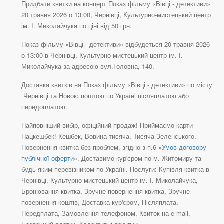
Придбати квитки на концерт Показ фільму «Вівці - детективи»
20 травня 2026 о 13:00, Чернівці, Культурно-мистецький центр
ім. І. Миколайчука по ціні від 50 грн.
Показ фільму «Вівці - детективи» відбудеться 20 травня 2026
о 13:00 в Чернівці, Культурно-мистецький центр ім. І.
Миколайчука за адресою вул.Головна, 140.
Доставка квитків на Показ фільму «Вівці - детективи» по місту
Чернівці та Новою поштою по Україні післяплатою або
передоплатою.
Найповніший вибір, офіційний продаж! Приймаємо карти
Нацкешбек! Кешбек, Вовина тисяча, Тисяча Зеленського.
Повернення квитка без проблем, згідно з п.6 «
Умов договору
публічної оферти
». Доставимо кур'єром по м. Житомиру та
будь-яким перевізником по Україні. Послуги: Купівля квитка в
Чернівці, Культурно-мистецький центр ім. І. Миколайчука,
Бронювання квитка, Зручне повернення квитка, Зручне
повернення коштів, Доставка кур'єром, Післяплата,
Передплата, Замовлення телефоном, Квиток на e-mail,