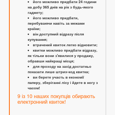
його можливо придбати 24 години
на добу 365 днів на рік з будь-якого
гаджету;
його можливо придбати,
перебуваючи навіть за межами
країни;
він доступний відразу після
купування;
втрачений квиток легко відновити;
квитки можливо придбати відразу,
як тільки вони з'явилися у продажу,
обравши найкращі місця;
для проходу на захід достатньо
показати лише штрих-код квитка;
ви берете участь в економії
паперу, зберіганні лісу і йдете в ногу з
часом!
9 із 10 наших покупців обирають
електронний квиток!