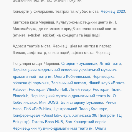
Безпечний платіж, Колективні покупки.
Концерти у філармонії, театрах та клубах міста
Чернівці 2023
.
Квиткова каса Чернівці, Культурно-мистецький центр ім. І.
Миколайчука, де ви можете придбати електронний квиток
(етикет, e-ticket, eticket) на концерти та інші події.
Адреси театрів міста Чернівці, ціни на квитки в партер,
балкон, амфітеатр, описи подій, афіша міста Чернівці.
Популярні місця Чернівці:
Стадіон «Буковина»
,
Літній театр
,
Чернівецький академічний обласний український музично-
драматичний театр ім. Ольги Кобилянської
,
Чернівецька
обласна філармонія
,
Залізничний вокзал
,
Нічний клуб «Егоїст-
Palace»
,
Ресторан WinstonHall
,
Літній театр
,
Ресторан Пікнік,
Floraclub
,
Чернівецький музично-драматичний театр ім. О.
Кобилянської
,
Міні BOSS
,
Біля стадіону Буковина
,
Ринок
Нива
,
Паб «RePublic»
,
Центральний Палац Культури
,
Конференц-зал «BossHub»
,
вул. Хотинська 39Л (напроти ТЦ
Епіцентр)
,
Готель Boss HUB
,
Зал Концертний сервіс
,
Чернівецький музично-драматичний театр ім. Ольги