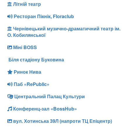
Літній театр
Ресторан Пікнік, Floraclub
Чернівецький музично-драматичний театр ім.
О. Кобилянської
Міні BOSS
Біля стадіону Буковина
Ринок Нива
Паб «RePublic»
Центральний Палац Культури
Конференц-зал «BossHub»
вул. Хотинська 39Л (напроти ТЦ Епіцентр)