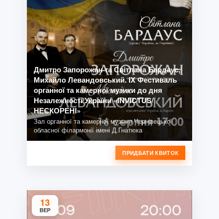
Дмитро Запорожан та Світлана Бардаус,
Михайло Левандовський. IX Фестиваль
органної та камерної музики до дня
Незалежності України «INVICTUS/
НЕСКОРЕНІ»
Зал органної та камерної музыки Чернівецької
обласної філармонії імені Д.Гнатюка
ПРИДБАТИ КВИТОК
13
ВЕР