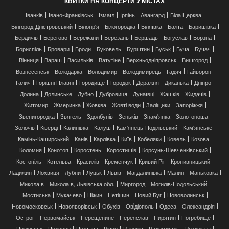
КВИТКИ НА КОНЦЕРТИ У МІСТАХ
Іванків
Івано-Франківськ
Ізмаїл
Ірпінь
Авангард
Біла Церква
Білгород-Дністровський
Білогір'я
Білогородка
Біляївка
Балта
Баришівка
Бердичів
Берегово
Бережани
Березань
Бершадь
Богуслав
Борзна
Бориспіль
Бровари
Броди
Буковель
Бурштин
Буськ
Буча
Бучач
Вінниця
Вараш
Васильків
Ватутіне
Верхньодніпровськ
Вишгород
Вознесенськ
Володарка
Володимир
Володимирець
Гадяч
Гайворон
Галич
Горішні Плавні
Городище
Городок
Деражня
Диканька
Дніпро
Долина
Долинське
Дубно
Дубровиця
Дунаївці
Жашків
Жидачів
Житомир
Жмеринка
Жовква
Жовті води
Заліщики
Запоріжжя
Звенигородка
Звягель
Здолбунів
Зеньків
Знам'янка
Золотоноша
Золочів
Ківерці
Калинівка
Калуш
Кам'янець-Подільський
Кам'янське
Камінь-Каширський
Канів
Карлівка
Київ
Кобеляки
Ковель
Козова
Коломия
Конотоп
Коростень
Коростишів
Корсунь-Шевченківський
Костопіль
Котельва
Красилів
Кременчук
Кривий Ріг
Кропивницький
Ладижин
Лохвиця
Лубни
Луцьк
Львів
Магдалинівка
Малин
Маньковка
Миколаїв
Миколаїв, Львівська обл.
Миргород
Могилів-Подольський
Мостиська
Мукачево
Ніжин
Нетішин
Новий Буг
Нововолинськ
Новомосковськ
Новояворівськ
Обухів
Ові́діополь
Одеса
Олександрія
Острог
Первомайськ
Перещепине
Переяслав
Пирятин
Погребище
Подільськ
Полонне
Полтава
Рівне
Радехів
Радомишль
Роздільна