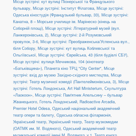
Місце зустрічі: кут вулиці Піонерської та Французького
бульвару
,
Місце зустрічі: Інститут Філатова
,
Місце зустрічі:
Одеська кіностудія (Французький бульвар, 33)
,
Місце зустрічі:
Канатна, 8 – Морське училище ім. Марінеско (кінець на
Соборній площі)
,
Місце зустрічі: Літературний музей (вул.
Ланжеронівська, 2)
,
Місце зустрічі: 2-й Розумовський
провулок, 3-б
,
Місце зустрічі: Преображенська/Успенська вул.,
біля Собору
,
Місце зустрічі: кут вулиць Коблевської та
Ольгіївської
,
Місце зустрічі: Єврейська, 43 (біля будівлі СБУ)
,
Місце зустрічі: вулиця Мечникова, 104 (кінотеатр
«Батьківщина»)
,
Планета кіно ТРЦ "City Center"
,
Місце
зустрічі: вхід до музею Західно-східного мистецтва
,
Місце
зустрічі: Театр музичної комедії (Пантелеймонівська, 3)
,
Місце
зустрічі: Готель Лондонська
,
Art Hall Ministerium
,
Скульптура
«Лаокоон»
,
Місце зустрічі: Пам'ятник Апельсину – бульвар
Жванецького
,
Готель Лондонський
,
Radioactive Arcadia
,
Premier Hotel Odesa
,
Одеський національний академічний
театр опери та балету
,
Одеська обласна філармонія
,
Український театр
,
Український театр
,
Театр музкомедии
(ОАТМК им. М. Водяного)
,
Одеський академічний театр
музикальної комедії імені М. Водяного_v.1
,
Театр юного