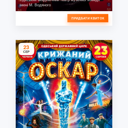
імені М. Водяного
ПРИДБАТИ КВИТОК
23
СЕР