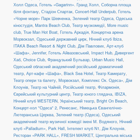
Холл Одеса
,
Готель «Gagarinn». Гранд Холл
,
Соборна площа
біля фонтану
,
Стадіон Спартак
,
Concert-Hall Underpub
,
Готель
«Чорне море» Парк Шевченка
,
Зелений театр Одеса
,
Одеська
кіностудія
,
Mantra Beach Club
,
Театр музкомедії
,
More music
club
,
True Man Hot Boat
,
Готель Аркадія
,
Концертна арена
Морвокзал
,
Одеський державний цирк
,
Нічний клуб Ibiza
,
ITAKA Beach Resort & Night Club
,
Дім Павлових
,
Арт-клуб
«Шафа»
,
Jennifer
,
Готель Айвазовський
,
Impact Hub
,
Дивергент
Хаб
,
Choice Club
,
Французький Бульвар
,
Urban Music Hall
,
Одеський обласний академічний російський драматичний
театр
,
Арт-кафе «Шафа»
,
Black Sea Hotel
,
Театр Камерату
,
Театр опери та балету
,
Морвокзал
,
Комплекс Ок. Одеса»
,
Дім
Клоунів
,
Театр на Чайній
,
Російський театр
,
Філармонія
,
Єврейський культурний центр
,
Театр юного глядача
,
IBIZA
,
Нічний клуб WESTERN
,
Український театр
,
Bright On Beach
,
Концерт-хол "Одеса" 2
,
Ренесанс
,
Німецька Євангелічно-
Лютеранська Церква
,
Зелений театр (Одеса)
,
Одеський
академічний театр музичної комедії імені М. Водяного
,
Нічний
клуб «Palladium»
,
Park Hall
,
Інтелект клуб N1
,
Дім Клоунів
,
Ресторан «PARK HALL»
,
FRESH MARKET
,
Центральна міська