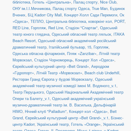
бібліотека
,
Готель «Центральна»
,
Палац спорту
,
Nice Club
,
ОНУ ім.І.І.Мечникова
,
Палац спорту Одеса
,
True Man
,
Будинок
Вчених
,
БЦ Kadorr City Mall
,
Концерт-Холл Сади Перемоги
,
Ок
«Одеса»
,
ТЕПЛО
,
Центральна бібліотека, коворкінг-хол
,
PORT
,
RED Line
,
Горпляж
,
Red Line
,
Стадіон "Спартак"
,
Одеський
театр юного глядача
,
Одеський обласний театр ляльок
,
ITAKA
Beach Resort
,
Одеський обласний академічний російський
драматичний театр
,
Італійський бульвар, 15
,
Горпляж
,
Одеська обласна філармонія
,
Пляж «Zanzibar»
,
Літній театр
Морвокзал
,
Стадіон Чорноморець
,
Концерт Хол «Одеса»
,
Єврейський культурний центр «Beit Grand»
,
Аеродром
«Гідропорт»
,
Літній Театр «Морвокзал»
,
Beach club Underhill
,
Ресторан Гранд Європа у будові Морвокзалу
,
Одеський
академічний театр музичної комедії імені М. Водяного_v.1
,
Театр Перуцького
,
Одеський Національний Академічний театр
Опери та Балету_v.1
,
Одеський академічний український
музично-драматичний театр ім. В. Василька
,
Дельфінарій
НІМО
,
Нічний клуб "Palladium"
,
Концерт-хол «Одеса»
,
Beit
Grand
,
Єврейський культурний центр «Beit Grand»_v.1
,
Бізнес-
центр Kadorr
,
Український театр
,
Готель «Orange»
,
Український
театр_Одеса
,
Готель IL Decameron
,
Мінус 1 рівень у Kadorr