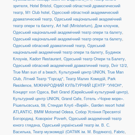
зрителя
,
Hotel Bristol
,
Одесский областной драматический
театр
,
М1 Club hotel
,
Одесский областной академический
драматический театр
,
Одеський національний академічний
театр опери та балету
,
Art hall (Ministerium)
,
Дом клоунов
,
Одеський національний академічний театр опери та балету
,
Одеський національний академічний театр опери та балету
,
Одеський обласний драматичний театр
,
Одеський
національний академічний театр опери та балету
,
Будинок
Клоунів
,
Kadorr Restaurant
,
Одеський театр Опери та Балету
,
Одеський обласний академічний драматичний театр
,
Dvіr 12/2
,
True Man sun of a beach
,
Культурний центр UNION
,
True Man
Club
,
Літний Театр "Горсад"
,
Театр Малих Комедій
,
Park
Residence
,
МІЖНАРОДНИЙ КУЛЬТУРНИЙ ЦЕНТР "УНІОН"
,
Концерт хол Одеса
,
Beit Grand (Єврейський культурний центр)
,
Культурний центр UNION
,
Grand Cafe
,
Готель «Чорне море».
Рішельєвська, 59
,
Стендап Клуб «Вирій»
,
Garden resort hotel
ATLANTIC
,
BMW Motorrad Odesa
,
Собор Успіння Пресвятої
Богородиці
,
Коворкінг Poverh
,
Одеський академічний театр
юного глядача
,
Одеський український театр ім. В. С.
Василька
,
Театр музкомедії (ОАТМК ім. М. Водяного)
,
Fabric
,