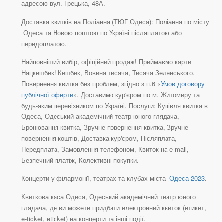
адресою вул. Грецька, 48А.
Доставка квитків на Поліанна (ТЮГ Одеса): Поліанна по місту
Одеса та Новою поштою по Україні післяплатою або
передоплатою.
Найповніший вибір, офіційний продаж! Приймаємо карти
Нацкешбек! Кешбек, Вовина тисяча, Тисяча Зеленського.
Повернення квитка без проблем, згідно з п.6 «
Умов договору
публічної оферти
». Доставимо кур'єром по м. Житомиру та
будь-яким перевізником по Україні. Послуги: Купівля квитка в
Одеса, Одеський академічний театр юного глядача,
Бронювання квитка, Зручне повернення квитка, Зручне
повернення коштів, Доставка кур'єром, Післяплата,
Передплата, Замовлення телефоном, Квиток на e-mail,
Безпечний платіж, Колективні покупки.
Концерти у філармонії, театрах та клубах міста
Одеса 2023
.
Квиткова каса Одеса, Одеський академічний театр юного
глядача, де ви можете придбати електронний квиток (етикет,
e-ticket, eticket) на концерти та інші події.