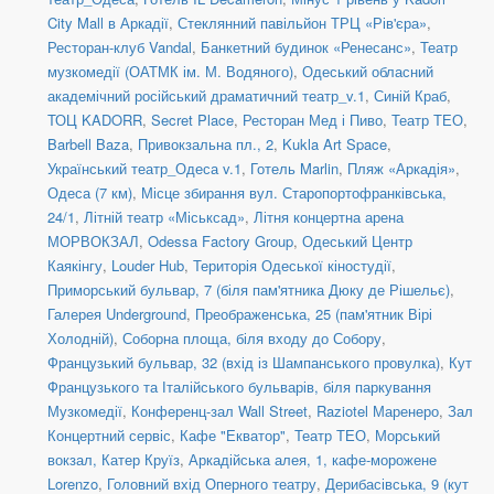
City Mall в Аркадії
,
Стеклянний павільйон ТРЦ «Рів'єра»
,
Ресторан-клуб Vandal
,
Банкетний будинок «Ренесанс»
,
Театр
музкомедії (ОАТМК ім. М. Водяного)
,
Одеський обласний
академічний російський драматичний театр_v.1
,
Синій Краб
,
ТОЦ KADORR
,
Secret Place
,
Ресторан Мед і Пиво
,
Театр ТЕО
,
Barbell Baza
,
Привокзальна пл., 2
,
Kukla Art Space
,
Український театр_Одеса v.1
,
Готель Marlin
,
Пляж «Аркадія»
,
Одеса (7 км)
,
Місце збирання вул. Старопортофранківська,
24/1
,
Літній театр «Міськсад»
,
Літня концертна арена
МОРВОКЗАЛ
,
Odessa Factory Group
,
Одеський Центр
Каякінгу
,
Louder Hub
,
Територія Одеської кіностудії
,
Приморський бульвар, 7 (біля пам'ятника Дюку де Рішельє)
,
Галерея Underground
,
Преображенська, 25 (пам'ятник Вірі
Холодній)
,
Соборна площа, біля входу до Собору
,
Французький бульвар, 32 (вхід із Шампанського провулка)
,
Кут
Французького та Італійського бульварів, біля паркування
Музкомедії
,
Конференц-зал Wall Street
,
Raziotel Маренеро
,
Зал
Концертний сервіс
,
Кафе "Екватор"
,
Театр ТЕО
,
Морський
вокзал, Катер Круїз
,
Аркадійська алея, 1, кафе-морожене
Lorenzo
,
Головний вхід Оперного театру
,
Дерибасівська, 9 (кут