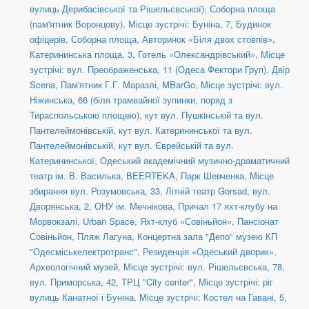
вулиць Дерибасівської та Рішельєвської)
,
Соборна площа
(пам'ятник Воронцову)
,
Місце зустрічі: Буніна, 7
,
Будинок
офіцерів
,
Соборна площа
,
Авторинок «Біля двох стовпів»
,
Катерининська площа, 3
,
Готель «Олександрівський»
,
Місце
зустрічі: вул. Преображенська, 11 (Одеса Фектори Груп)
,
Двір
Scena
,
Пам'ятник Г.Г. Маразлі
,
MBarGo
,
Місце зустрічі: вул.
Ніжинська, 66 (біля трамвайної зупинки, поряд з
Тираспольською площею)
,
кут вул. Пушкінській та вул.
Пантелеймонівській
,
кут вул. Катерининської та вул.
Пантелеймонівській
,
кут вул. Єврейській та вул.
Катерининської
,
Одеський академічний музично-драматичний
театр ім. В. Василька
,
BEERTEKA
,
Парк Шевченка
,
Місце
збирання вул. Розумовська, 33
,
Літній театр Gorsad
,
вул.
Дворянська, 2, ОНУ ім. Мечнікова
,
Причал 17 яхт-клубу на
Морвокзалі
,
Urban Space
,
Яхт-клуб «Совіньйон»
,
Пансіонат
Совіньйон
,
Пляж Лагуна
,
Концертна зала "Депо" музею КП
"Одесміськелектротранс"
,
Резиденція «Одеський дворик»
,
Археологічний музей
,
Місце зустрічі: вул. Рішельєвська, 78
,
вул. Приморська, 42
,
ТРЦ "City center"
,
Місце зустрічі: ріг
вулиць Канатної і Буніна
,
Місце зустрічі: Костел на Гавані, 5
,