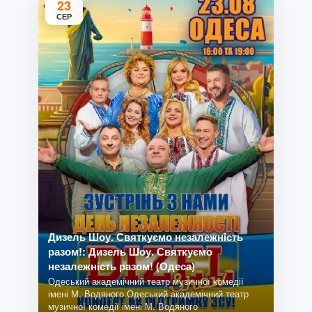
23
СЕР
Дизель Шоу. Святкуємо незалежність
разом!: Дизель Шоу. Святкуємо
незалежність разом! (Одеса)
Одеський академічний театр музичної комедії
імені М. Водяного Одеський академічний театр
музичної комедії імені М. Водяного