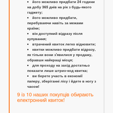
його можливо придбати 24 години
на добу 365 днів на рік з будь-якого
гаджету;
його можливо придбати,
перебуваючи навіть за межами
країни;
він доступний відразу після
купування;
втрачений квиток легко відновити;
квитки можливо придбати відразу,
як тільки вони з'явилися у продажу,
обравши найкращі місця;
для проходу на захід достатньо
показати лише штрих-код квитка;
ви берете участь в економії
паперу, зберіганні лісу і йдете в ногу з
часом!
9 із 10 наших покупців обирають
електронний квиток!