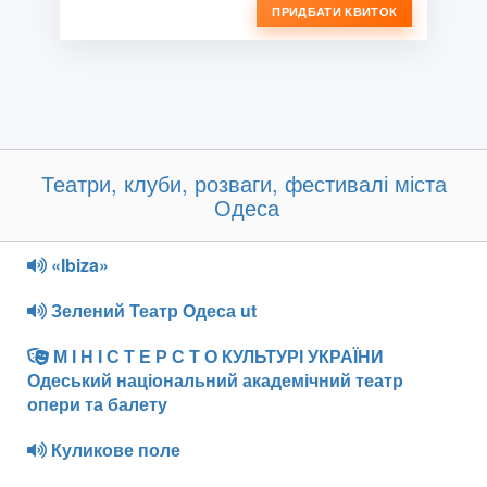
ПРИДБАТИ КВИТОК
Театри, клуби, розваги, фестивалі міста
Одеса
«Ibiza»
Зелений Театр Одеса ut
М І Н І С Т Е Р С Т О КУЛЬТУРІ УКРАЇНИ
Одеський національний академічний театр
опери та балету
Куликове поле