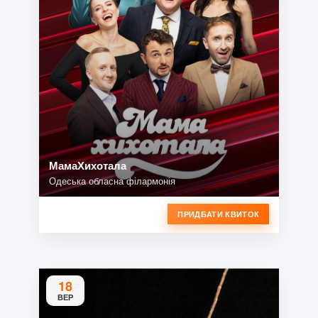
МамаХихотала
Одеська обласна філармонія
ПРИДБАТИ КВИТОК
18
ВЕР