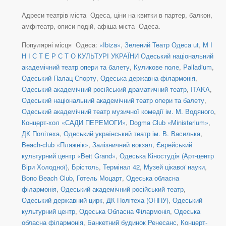
Адреси театрів міста Одеса, ціни на квитки в партер, балкон,
амфітеатр, описи подій, афіша міста Одеса.
Популярні місця Одеса:
«Ibiza»
,
Зелений Театр Одеса ut
,
М І
Н І С Т Е Р С Т О КУЛЬТУРІ УКРАЇНИ Одеський національний
академічний театр опери та балету
,
Куликове поле
,
Palladium
,
Одеський Палац Спорту
,
Одеська державна філармонія
,
Одеський академічний російський драматичний театр
,
ITAKA
,
Одеський національний академічний театр опери та балету
,
Одеський академічний театр музичної комедії ім. М. Водяного
,
Концерт-хол «САДИ ПЕРЕМОГИ»
,
Dogma Club «Ministerium»
,
ДК Політеха
,
Одеський український театр ім. В. Василька
,
Beach-club «Пляжнік»
,
Залізничний вокзал
,
Єврейський
культурний центр «Beit Grand»
,
Одеська Кіностудія (Арт-центр
Віри Холодної)
,
Брістоль
,
Термінал 42
,
Музей цікавої науки
,
Bono Beach Club
,
Готель Моцарт
,
Одеська обласна
філармонія
,
Одеський академічний російський театр
,
Одеський державний цирк
,
ДК Політеха (ОНПУ)
,
Одеський
культурний центр
,
Одеська Обласна Філармонія
,
Одеська
обласна філармонія
,
Банкетний будинок Ренесанс
,
Концерт-