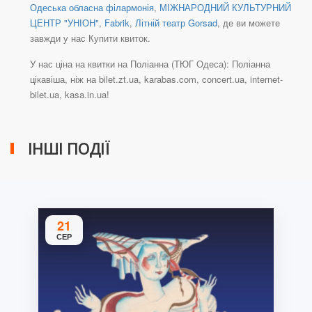
Одеська обласна філармонія
,
МІЖНАРОДНИЙ КУЛЬТУРНИЙ
ЦЕНТР "УНІОН"
,
Fabrik
,
Літній театр Gorsad
, де ви можете
завжди у нас Купити квиток.
У нас ціна на квитки на Поліанна (ТЮГ Одеса): Поліанна
цікавіша, ніж на bilet.zt.ua, karabas.com, concert.ua, internet-
bilet.ua, kasa.in.ua!
ІНШІ ПОДІЇ
21
СЕР