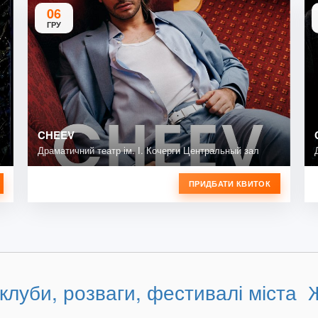
06
ГРУ
CHEEV
Драматичний театр ім. І. Кочерги Центральный зал
ПРИДБАТИ КВИТОК
 клуби, розваги, фестивалі міста