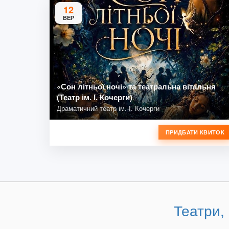
12
ВЕР
«Сон літньої ночі» та театральна вітальня
(Театр ім. І. Кочерги)
Драматичний театр ім. І. Кочерги
ПРИДБАТИ КВИТОК
Театри,