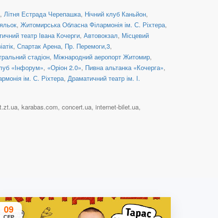
,
Літня Естрада Черепашка
,
Нічний клуб Каньйон
,
ляльок
,
Житомирська Обласна Філармонія ім. С. Ріхтера
,
ичний театр Івана Кочерги
,
Автовокзал
,
Місцевий
іатік
,
Спартак Арена
,
Пр. Перемоги,3
,
тральний стадіон
,
Міжнародний аеропорт Житомир
,
луб «Інфорум»
,
«Оріон 2.0»
,
Пивна альтанка «Кочерга»
,
монія ім. С. Ріхтера
,
Драматичний театр ім. І.
.ua, karabas.com, concert.ua, internet-bilet.ua,
09
СЕР