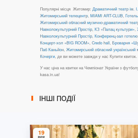
Популярні місця Житомир:
Драматичний театр ім. І
Житомирський телецентр
,
MIAMI ART-CLUB
,
Готель
Житомирський обласний музично-драматичний театр 
Навколокультурний Простір
,
КЗ «Палац культури»
,
Навколокультурний Простір
,
Конференц-зал готелю
Концерт-хол «BIG ROOM»
,
Credo hall
,
Броварня «Ш
Паб Каньйон
,
Житомирський обласний український м
Кочерги
, де ви можете завжди у нас Купити квиток.
У нас ціна на квитки на Чемпіонат України з футболу 
kasa.in.ua!
ІНШІ ПОДІЇ
19
ВЕР