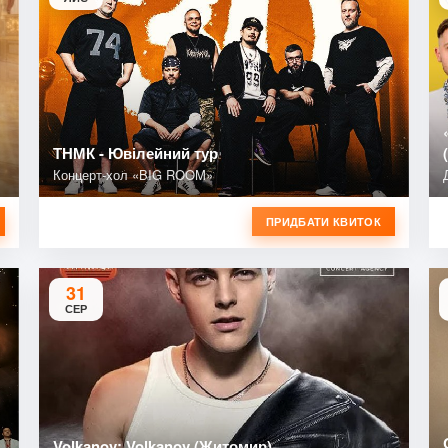
ТНМК - Ювілейний тур
Концерт-хол «BIG ROOM»
ПРИДБАТИ КВИТОК
31
СЕР
Volkanov: Volkanov (Житомир)