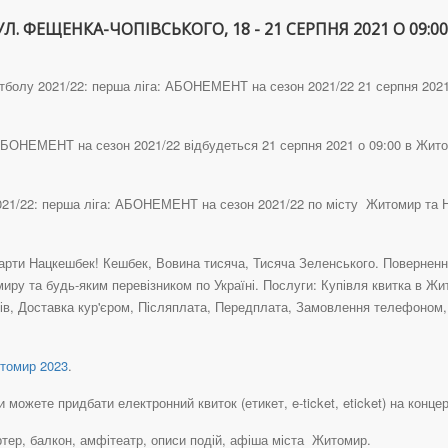
 ФЕЩЕНКА-ЧОПІВСЬКОГО, 18 - 21 СЕРПНЯ 2021 О 09:00
тболу 2021/22: перша ліга: АБОНЕМЕНТ на сезон 2021/22 21 серпня 2021 
 АБОНЕМЕНТ на сезон 2021/22 відбудеться 21 серпня 2021 о 09:00 в Жит
2021/22: перша ліга: АБОНЕМЕНТ на сезон 2021/22 по місту Житомир та 
рти Нацкешбек! Кешбек, Вовина тисяча, Тисяча Зеленського. Повернення 
иру та будь-яким перевізником по Україні. Послуги: Купівля квитка в Ж
в, Доставка кур'єром, Післяплата, Передплата, Замовлення телефоном, К
омир 2023
.
ожете придбати електронний квиток (етикет, e-ticket, eticket) на концерт
ртер, балкон, амфітеатр, описи подій, афіша міста Житомир.