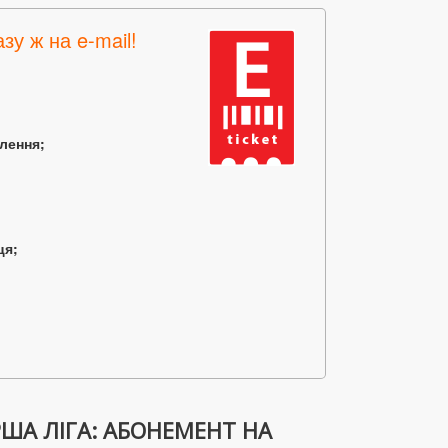
зу ж на e-mail!
млення;
ця;
РША ЛІГА: АБОНЕМЕНТ НА