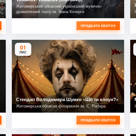
Житомирський обласний український музично-
драматичний театр ім. Івана Кочерги
ПРИДБАТИ КВИТОК
01
ЛИС
Стендап Володимира Шумко «Шо ти клоун?»
Житомирська обласна філармонія ім. С. Ріхтера
ПРИДБАТИ КВИТОК