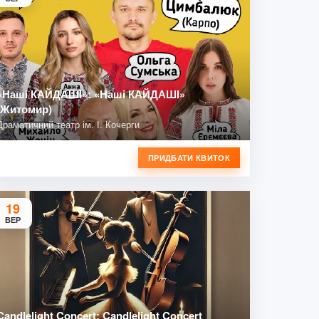
«Наші КАЙДАШІ»: «Наші КАЙДАШІ»
(Житомир)
Драматичний театр ім. І. Кочерги
ПРИДБАТИ КВИТОК
19
ВЕР
Candlelight Concert: Candlelight Concert