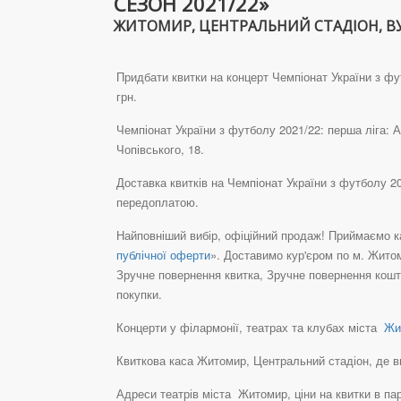
СЕЗОН 2021/22»
ЖИТОМИР, ЦЕНТРАЛЬНИЙ СТАДІОН, ВУЛ.
Придбати квитки на концерт Чемпіонат України з фу
грн.
Чемпіонат України з футболу 2021/22: перша ліга:
Чопівського, 18.
Доставка квитків на Чемпіонат України з футболу 
передоплатою.
Найповніший вибір, офіційний продаж! Приймаємо ка
публічної оферти
». Доставимо кур'єром по м. Житом
Зручне повернення квитка, Зручне повернення кошті
покупки.
Концерти у філармонії, театрах та клубах міста
Жит
Квиткова каса Житомир, Центральний стадіон, де ви м
Адреси театрів міста Житомир, ціни на квитки в па