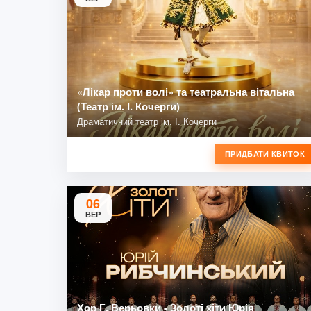
«Лікар проти волі» та театральна вітальна
(Театр ім. І. Кочерги)
Драматичний театр ім. І. Кочерги
ПРИДБАТИ КВИТОК
06
ВЕР
Хор Г. Верьовки - Золоті хіти Юрія