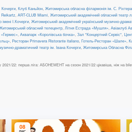
. Кочерги
,
Клуб Каньйон
,
Житомирська обласна філармонія ім. С. Ріхтера
 Reikartz
,
ART-CLUB Miami
,
Житомирський академічний обласний театр 
імені І.Кочерги
,
Житомирський академічний український музично-драмат
Житомирський обласний телецентр
,
Літня Естрада «Мушля»
,
Авіаклуб Ав
 «Гермес»
,
Аквапарк «Королівська бочка»
,
Зал "Концертний Сервіс"
,
Цен
ульц»
,
Ресторан Primavera Ristorante italiano
,
Готель-Ресторан «Шале»
,
К
узично-драматичний театр ім. Івана Кочерги
,
Житомирська Обласна Філар
2021/22: перша ліга: АБОНЕМЕНТ на сезон 2021/22 цікавіша, ніж на bilet.zt
08
ЛИС