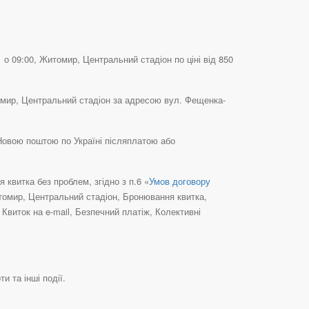
о 09:00, Житомир, Центральний стадіон по ціні від 850
омир, Центральний стадіон за адресою вул. Фещенка-
Новою поштою по Україні післяплатою або
квитка без проблем, згідно з п.6 «
Умов договору
итомир, Центральний стадіон, Бронювання квитка,
виток на e-mail, Безпечний платіж, Колективні
и та інші події.