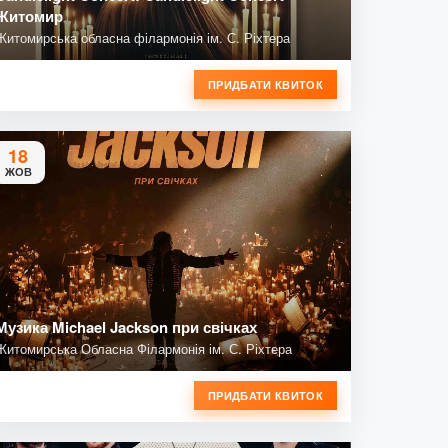
Житомир
Житомирська обласна філармонія ім. С. Ріхтера
ПРИДБАТИ КВИТОК
18
ЖОВ
Музика Michael Jackson при свічках
Житомирська Обласна Філармонія ім. С. Ріхтера
ПРИДБАТИ КВИТОК