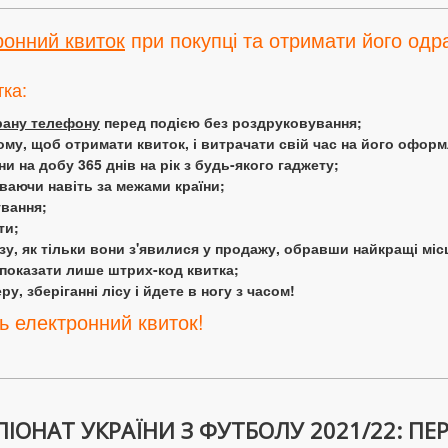
ронний квиток
при покупці та отримати його одра
тка:
крану телефону
перед подією без роздруковування;
ому, щоб отримати квиток, і витрачати свій час на його офор
 на добу 365 днів на рік з будь-якого гаджету;
аючи навіть за межами країни;
ування;
ти;
у, як тільки вони з'явилися у продажу, обравши найкращі міс
 показати лише штрих-код квитка;
у, зберіганні лісу і йдете в ногу з часом!
ь електронний квиток!
ІОНАТ УКРАЇНИ З ФУТБОЛУ 2021/22: ПЕ