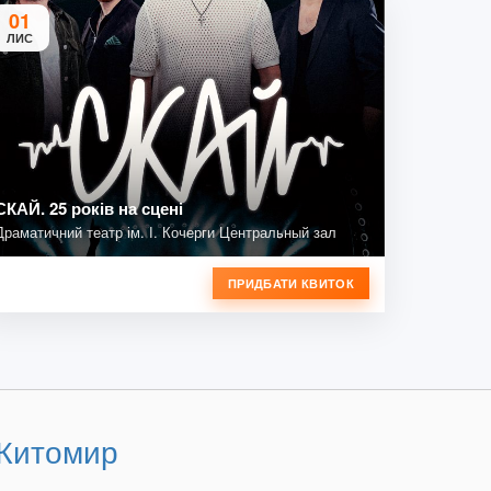
01
ЛИС
СКАЙ. 25 років на сцені
Драматичний театр ім. І. Кочерги Центральный зал
ПРИДБАТИ КВИТОК
 Житомир