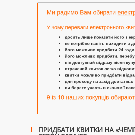
Ми радимо Вам обирати
елект
У чому переваги електронного кви
досить лише
показати його з е
не потрібно навіть виходити з д
його можливо придбати 24 години
його можливо придбати, перебув
він доступний відразу після куп
втрачений квиток легко віднови
квитки можливо придбати відраз
для проходу на захід достатньо
ви берете участь в економії папер
9 із 10 наших покупців обирают
ПРИДБАТИ КВИТКИ НА «ЧЕМП