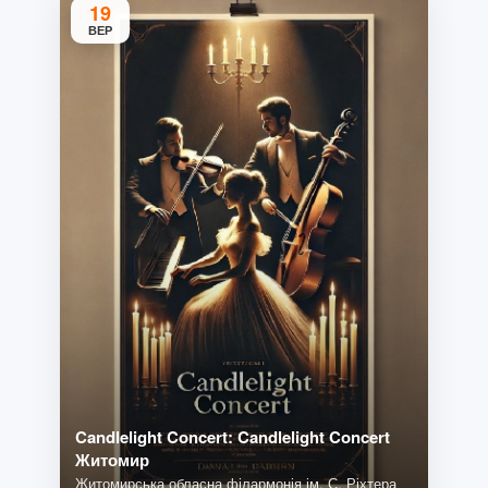
19
ВЕР
Candlelight Concert: Candlelight Concert
Житомир
Житомирська обласна філармонія ім. С. Ріхтера