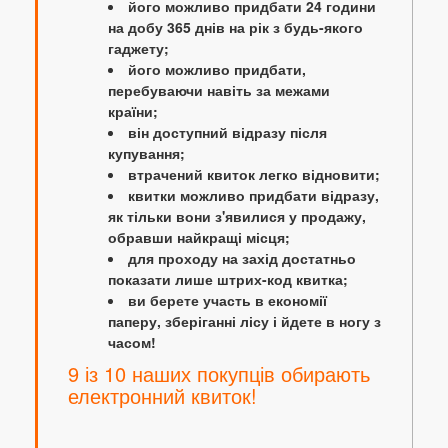
його можливо придбати 24 години
на добу 365 днів на рік з будь-якого
гаджету;
його можливо придбати,
перебуваючи навіть за межами
країни;
він доступний відразу після
купування;
втрачений квиток легко відновити;
квитки можливо придбати відразу,
як тільки вони з'явилися у продажу,
обравши найкращі місця;
для проходу на захід достатньо
показати лише штрих-код квитка;
ви берете участь в економії
паперу, зберіганні лісу і йдете в ногу з
часом!
9 із 10 наших покупців обирають
електронний квиток!