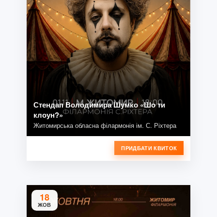
Стендап Володимира Шумко «Шо ти
клоун?»
Житомирська обласна філармонія ім. С. Ріхтера
ПРИДБАТИ КВИТОК
18
ЖОВ