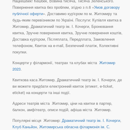
Нацкешбек! Кешбек, Вовина тисяча, Тисяча Зеленського.
Повернення квитка без проблем, згідно з п.6 «
Умов договору
публічної оферти
». Доставимо кур'єром по м. Житомиру та
будь-яким перевізником по Україні. Послуги: Купівля квитка в
Житомир, Драматичний театр ім. І. Кочерги, Бронювання
квитка, Зручне повернення квитка, Зручне повернення коштів,
Доставка кур'єром, Післяплата, Передплата, Замовлення
телефоном, Квиток на e-mail, Безпечний платіж, Колективні
покупки.
Концерти у філармонії, театрах та клубах міста
Житомир
2023
.
Квиткова каса Житомир, Драматичний театр ім. І. Кочерги, де
ви можете придбати електронний квиток (етикет, e-ticket,
eticket) на концерти та інші події.
Адреси театрів міста Житомир, ціни на квитки в партер,
балкон, амфітеатр, описи подій, афіша міста Житомир.
Популярні місця Житомир:
Драматичний театр ім. І. Кочерги
,
Клуб Каньйон
,
Житомирська обласна філармонія ім. С.