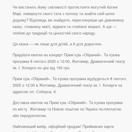
Чи вистачить йому сміливості протистояти могутній богині
Марі, повернути свого тата з полону та знайти свій шлях
додому? Відповідь ви знайдете, переглянувши цю дивовижну
казку, сповнену магії, відваги та глибокої моралі. А ще —
любові до традицій та цінностей свого народу.
Ця казка — не лише для дітей, а й для дорослих.
Придбати квитки на концерт Прем`єра «Обраний». Та ігрова
програма 8 лютого 2025 о 12:00, Житомир, Драматичний театр
ім. І. Кочерги по ціні від 150 грн.
Прем`єра «Обраний». Та ігрова програма відбудеться 8 лютого
2025 о 12:00 в Житомир, Драматичний театр ім. І. Кочерги за
адресою пл. Соборна, 6.
Доставка квитків на Прем`єра «Обраний». Та ігрова програма
по місту Житомир та Новою поштою по Україні післяплатою
або передоплатою.
Найповніший вибір, офіційний продаж! Приймаємо карти