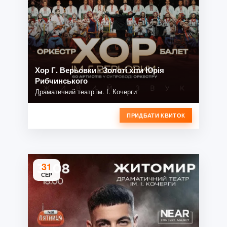
Хор Г. Верьовки - Золоті хіти Юрія
Рибчинського
Драматичний театр ім. І. Кочерги
ПРИДБАТИ КВИТОК
31
СЕР