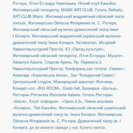
Ріхтера
,
Літня Естрада Черепашка
,
Нічний клуб Каньйон
,
Житомирський телецентр
,
MIAMI ART-CLUB
,
Готель Reikartz
,
ART-CLUB Miami
,
Житомирський академічний обласний театр
ляльок
,
Житомирська Обласна Філармонія ім. С. Ріхтера
,
Житомирський обласний музично-драматичний театр імені
І.Кочерги
,
Житомирський академічний український музично-
драматичний театр Івана Кочерги
,
Автовокзал
,
Місцевий
Навколокультурний Простір
,
КЗ «Палац культури»
,
Житомирський обласний телецентр
,
Літня Естрада «Мушля»
,
Авіаклуб Авіатік
,
Спартак Арена
,
Пр. Перемоги,3
,
Навколокультурний Простір
,
Конференц-зал готелю «Гермес»
,
Аквапарк «Королівська бочка»
,
Зал "Концертний Сервіс"
,
Центральний стадіон
,
Міжнародний аеропорт Житомир
,
Концерт-хол «BIG ROOM»
,
Credo hall
,
Броварня «Шульц»
,
Ресторан Primavera Ristorante italiano
,
Готель-Ресторан
«Шале»
,
Клуб «Інфорум»
,
«Оріон 2.0»
,
Пивна альтанка
«Кочерга»
,
Паб Каньйон
,
Житомирський обласний український
музично-драматичний театр ім. Івана Кочерги
,
Житомирська
Обласна Філармонія ім. С. Ріхтера
,
Драматичний театр ім. І.
Кочерги
, де ви можете завжди у нас Купити квиток.