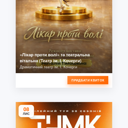
«Лікар проти волі» та театральна
вітальна (Театр ім. І. Кочерги)
Драматичний театр ім. І. Кочерги
ПРИДБАТИ КВИТОК
08
ЛИС