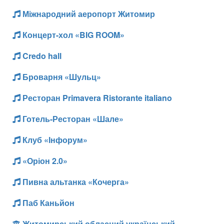
Міжнародний аеропорт Житомир
Концерт-хол «BIG ROOM»
Credo hall
Броварня «Шульц»
Ресторан Primavera Ristorante italiano
Готель-Ресторан «Шале»
Клуб «Інфорум»
«Оріон 2.0»
Пивна альтанка «Кочерга»
Паб Каньйон
Житомирський обласний український