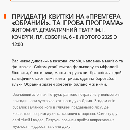
ПРИДБАТИ КВИТКИ НА «ПРЕМ`ЄРА
«ОБРАНИЙ». ТА ІГРОВА ПРОГРАМА»
ЖИТОМИР, ДРАМАТИЧНИЙ ТЕАТР ІМ. І.
КОЧЕРГИ, ПЛ. СОБОРНА, 6 - 8 ЛЮТОГО 2025 О
12:00
Вас чекає дивовижна казкова історія, наповнена магією та
фантазією. Світом українського фольклору та міфології.
Лісовики, болотяники, мавки та русалки. Два світи: людей
та міфічних істот, між якими триває одвічна боротьба. І
тільки Обраний здатен зберегти баланс між ними.
Звичайний хлопчик Петрусь раптово потрапляє у неймовірні
пригоди, коли зустрічає хатнього духа Дріма. Згодом спів
русалок заманює його в глибини прадавнього лісу, де
ховаються незримі духи та таємничі створіння. Саме тут, у
світі тіней і чудес, Петрусь повинен пройти випробування
мужності, мудрості та сили духу.