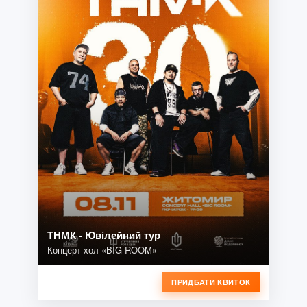
ТНМК - Ювілейний тур
Концерт-хол «BIG ROOM»
ПРИДБАТИ КВИТОК