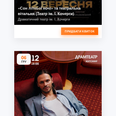
«Сон літньої ночі» та театральна
вітальня (Театр ім. І. Кочерги)
Драматичний театр ім. І. Кочерги
ПРИДБАТИ КВИТОК
06
ГРУ