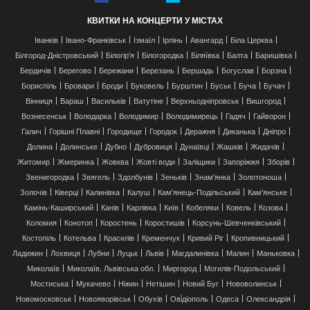
КВИТКИ НА КОНЦЕРТИ У МІСТАХ
Іванків
Івано-Франківськ
Ізмаїл
Ірпінь
Авангард
Біла Церква
Білгород-Дністровський
Білогір'я
Білогородка
Біляївка
Балта
Баришівка
Бердичів
Берегово
Бережани
Березань
Бершадь
Богуслав
Борзна
Бориспіль
Бровари
Броди
Буковель
Бурштин
Буськ
Буча
Бучач
Вінниця
Вараш
Васильків
Ватутіне
Верхньодніпровськ
Вишгород
Вознесенськ
Володарка
Володимир
Володимирець
Гадяч
Гайворон
Галич
Горішні Плавні
Городище
Городок
Деражня
Диканька
Дніпро
Долина
Долинське
Дубно
Дубровиця
Дунаївці
Жашків
Жидачів
Житомир
Жмеринка
Жовква
Жовті води
Заліщики
Запоріжжя
Зборів
Звенигородка
Звягель
Здолбунів
Зеньків
Знам'янка
Золотоноша
Золочів
Ківерці
Калинівка
Калуш
Кам'янець-Подільський
Кам'янське
Камінь-Каширський
Канів
Карлівка
Київ
Кобеляки
Ковель
Козова
Коломия
Конотоп
Коростень
Коростишів
Корсунь-Шевченківський
Костопіль
Котельва
Красилів
Кременчук
Кривий Ріг
Кропивницький
Ладижин
Лохвиця
Лубни
Луцьк
Львів
Магдалинівка
Малин
Маньковка
Миколаїв
Миколаїв, Львівська обл.
Миргород
Могилів-Подольський
Мостиська
Мукачево
Ніжин
Нетішин
Новий Буг
Нововолинськ
Новомосковськ
Новояворівськ
Обухів
Ові́діополь
Одеса
Олександрія