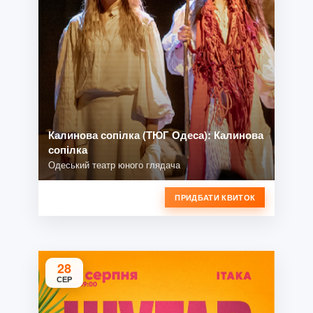
Калинова сопілка (ТЮГ Одеса): Калинова
сопілка
Одеський театр юного глядача
ПРИДБАТИ КВИТОК
28
СЕР