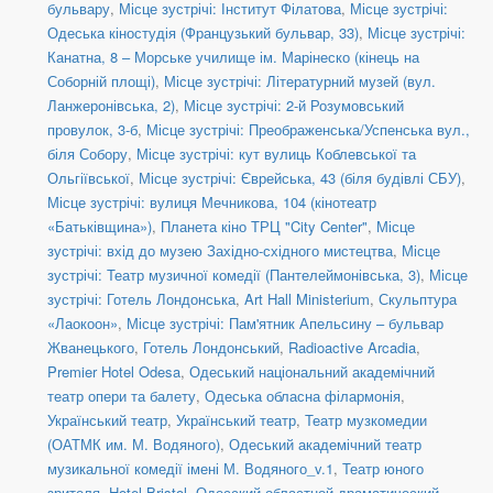
бульвару
,
Місце зустрічі: Інститут Філатова
,
Місце зустрічі:
Одеська кіностудія (Французький бульвар, 33)
,
Місце зустрічі:
Канатна, 8 – Морське училище ім. Марінеско (кінець на
Соборній площі)
,
Місце зустрічі: Літературний музей (вул.
Ланжеронівська, 2)
,
Місце зустрічі: 2-й Розумовський
провулок, 3-б
,
Місце зустрічі: Преображенська/Успенська вул.,
біля Собору
,
Місце зустрічі: кут вулиць Коблевської та
Ольгіївської
,
Місце зустрічі: Єврейська, 43 (біля будівлі СБУ)
,
Місце зустрічі: вулиця Мечникова, 104 (кінотеатр
«Батьківщина»)
,
Планета кіно ТРЦ "City Center"
,
Місце
зустрічі: вхід до музею Західно-східного мистецтва
,
Місце
зустрічі: Театр музичної комедії (Пантелеймонівська, 3)
,
Місце
зустрічі: Готель Лондонська
,
Art Hall Ministerium
,
Скульптура
«Лаокоон»
,
Місце зустрічі: Пам'ятник Апельсину – бульвар
Жванецького
,
Готель Лондонський
,
Radioactive Arcadia
,
Premier Hotel Odesa
,
Одеський національний академічний
театр опери та балету
,
Одеська обласна філармонія
,
Український театр
,
Український театр
,
Театр музкомедии
(ОАТМК им. М. Водяного)
,
Одеський академічний театр
музикальної комедії імені М. Водяного_v.1
,
Театр юного
зрителя
,
Hotel Bristol
,
Одесский областной драматический