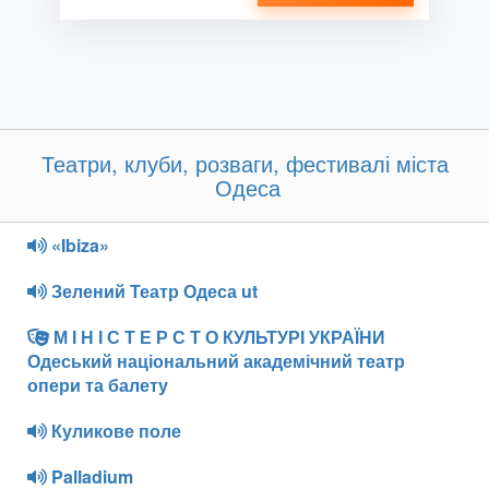
Театри, клуби, розваги, фестивалі міста
Одеса
«Ibiza»
Зелений Театр Одеса ut
М І Н І С Т Е Р С Т О КУЛЬТУРІ УКРАЇНИ
Одеський національний академічний театр
опери та балету
Куликове поле
Palladium