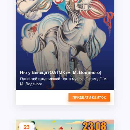
Ніч у Венеції (ОАТМК ім. М. Водяного)
Одеський академічний театр музичної комедії ім.
М. Водяного
ПРИДБАТИ КВИТОК
23