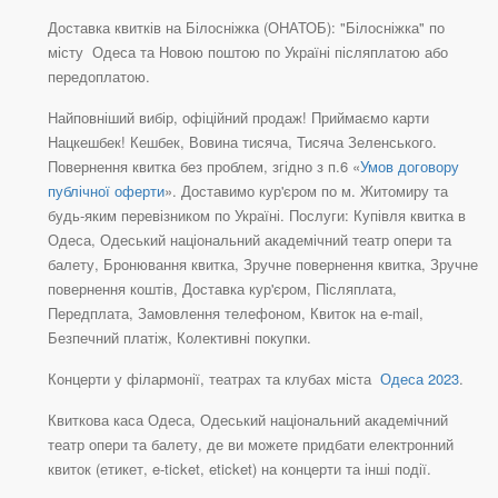
Доставка квитків на Білосніжка (ОНАТОБ): "Білосніжка" по
місту Одеса та Новою поштою по Україні післяплатою або
передоплатою.
Найповніший вибір, офіційний продаж! Приймаємо карти
Нацкешбек! Кешбек, Вовина тисяча, Тисяча Зеленського.
Повернення квитка без проблем, згідно з п.6 «
Умов договору
публічної оферти
». Доставимо кур'єром по м. Житомиру та
будь-яким перевізником по Україні. Послуги: Купівля квитка в
Одеса, Одеський національний академічний театр опери та
балету, Бронювання квитка, Зручне повернення квитка, Зручне
повернення коштів, Доставка кур'єром, Післяплата,
Передплата, Замовлення телефоном, Квиток на e-mail,
Безпечний платіж, Колективні покупки.
Концерти у філармонії, театрах та клубах міста
Одеса 2023
.
Квиткова каса Одеса, Одеський національний академічний
театр опери та балету, де ви можете придбати електронний
квиток (етикет, e-ticket, eticket) на концерти та інші події.