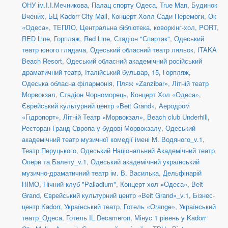
ОНУ ім.І.І.Мечникова
,
Палац спорту Одеса
,
True Man
,
Будинок
Вчених
,
БЦ Kadorr City Mall
,
Концерт-Холл Сади Перемоги
,
Ок
«Одеса»
,
ТЕПЛО
,
Центральна бібліотека, коворкінг-хол
,
PORT
,
RED Line
,
Горпляж
,
Red Line
,
Стадіон "Спартак"
,
Одеський
театр юного глядача
,
Одеський обласний театр ляльок
,
ITAKA
Beach Resort
,
Одеський обласний академічний російський
драматичний театр
,
Італійський бульвар, 15
,
Горпляж
,
Одеська обласна філармонія
,
Пляж «Zanzibar»
,
Літній театр
Морвокзал
,
Стадіон Чорноморець
,
Концерт Хол «Одеса»
,
Єврейський культурний центр «Beit Grand»
,
Аеродром
«Гідропорт»
,
Літній Театр «Морвокзал»
,
Beach club Underhill
,
Ресторан Гранд Європа у будові Морвокзалу
,
Одеський
академічний театр музичної комедії імені М. Водяного_v.1
,
Театр Перуцького
,
Одеський Національний Академічний театр
Опери та Балету_v.1
,
Одеський академічний український
музично-драматичний театр ім. В. Василька
,
Дельфінарій
НІМО
,
Нічний клуб "Palladium"
,
Концерт-хол «Одеса»
,
Beit
Grand
,
Єврейський культурний центр «Beit Grand»_v.1
,
Бізнес-
центр Kadorr
,
Український театр
,
Готель «Orange»
,
Український
театр_Одеса
,
Готель IL Decameron
,
Мінус 1 рівень у Kadorr