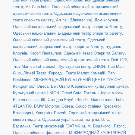
театр
,
М1 Club hotel
,
Одесский областной академический
драматический театр
,
Одеський національний академічний
театр опери та балету
,
Art hall (Ministerium)
,
Дом клоунов
,
Одеський національний академічний театр опери та балету
,
Одеський національний академічний театр опери та балету
,
Одеський обласний драматичний театр
,
Одеський
національний академічний театр опери та балету
,
Будинок
Клоунів
,
Kadorr Restaurant
,
Одеський театр Опери та Балету
,
Одеський обласний академічний драматичний театр
,
Dvіr 12/2
,
True Man sun of a beach
,
Культурний центр UNION
,
True Man
Club
,
Літний Театр "Горсад"
,
Театр Малих Комедій
,
Park
Residence
,
МІЖНАРОДНИЙ КУЛЬТУРНИЙ ЦЕНТР "УНІОН"
,
Концерт хол Одеса
,
Beit Grand (Єврейський культурний центр)
,
Культурний центр UNION
,
Grand Cafe
,
Готель «Чорне море».
Рішельєвська, 59
,
Стендап Клуб «Вирій»
,
Garden resort hotel
ATLANTIC
,
BMW Motorrad Odesa
,
Собор Успіння Пресвятої
Богородиці
,
Коворкінг Poverh
,
Одеський академічний театр
юного глядача
,
Одеський український театр ім. В. С.
Василька
,
Театр музкомедії (ОАТМК ім. М. Водяного)
,
Fabric
,
Одеська обласна філармонія
,
МІЖНАРОДНИЙ КУЛЬТУРНИЙ