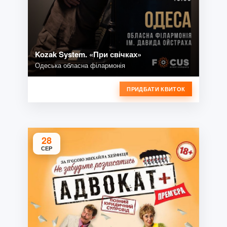
Kozak System. «При свічках»
Одеська обласна філармонія
ПРИДБАТИ КВИТОК
28
СЕР