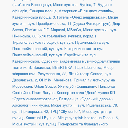
(пам'ятник Воронцову)
,
Місце зустрічі: Буніна, 7
,
Будинок
офіцерів
,
Соборна площа
,
Авторинок «Біля двох стовпів»
,
Катерининська площа, 3
,
Готель «Олександрівський»
,
Місце
зустрічі: вул. Преображенська, 11 (Одеса Фектори Груп)
,
Двір
Scena
,
Пам'ятник Г.Г. Маразлі
,
MBarGo
,
Місце зустрічі: вул.
Ніжинська, 66 (біля трамвайної зупинки, поряд з
Тираспольською площею)
,
кут вул. Пушкінській та вул.
Пантелеймонівській
,
кут вул. Катерининської та вул.
Пантелеймонівській
,
кут вул. Єврейській та вул.
Катерининської
,
Одеський академічний музично-драматичний
театр ім. В. Василька
,
BEERTEKA
,
Парк Шевченка
,
Місце
збирання вул. Розумовська, 33
,
Літній театр Gorsad
,
вул.
Дворянська, 2, ОНУ ім. Мечнікова
,
Причал 17 яхт-клубу на
Морвокзалі
,
Urban Space
,
Яхт-клуб «Совіньйон»
,
Пансіонат
Совіньйон
,
Пляж Лагуна
,
Концертна зала "Депо" музею КП
"Одесміськелектротранс"
,
Резиденція «Одеський дворик»
,
Археологічний музей
,
Місце зустрічі: вул. Рішельєвська, 78
,
вул. Приморська, 42
,
ТРЦ "City center"
,
Місце зустрічі: ріг
вулиць Канатної і Буніна
,
Місце зустрічі: Костел на Гавані, 5
,
Місце зустрічі: кут вулиці Піонерської та Французького