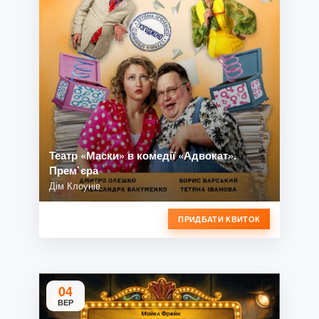
Театр «Маски» в комедії «Адвокат».
Прем`єра
Дім Клоунів
ПРИДБАТИ КВИТОК
04
ВЕР