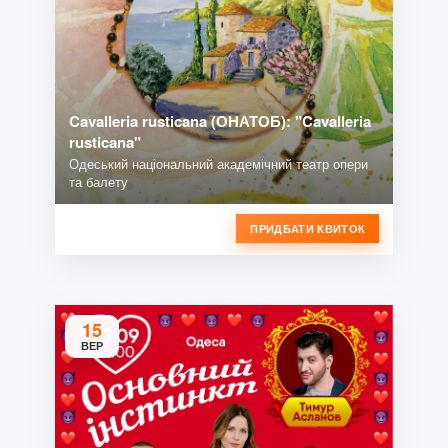
Cavalleria rusticana (ОНАТОБ): "Cavalleria
rusticana"
Одеський національний академічний театр опери
та балету
ПРИДБАТИ КВИТОК
15
ВЕР