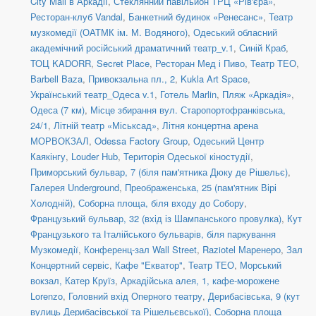
City Mall в Аркадії
,
Стеклянний павільйон ТРЦ «Рів'єра»
,
Ресторан-клуб Vandal
,
Банкетний будинок «Ренесанс»
,
Театр
музкомедії (ОАТМК ім. М. Водяного)
,
Одеський обласний
академічний російський драматичний театр_v.1
,
Синій Краб
,
ТОЦ KADORR
,
Secret Place
,
Ресторан Мед і Пиво
,
Театр ТЕО
,
Barbell Baza
,
Привокзальна пл., 2
,
Kukla Art Space
,
Український театр_Одеса v.1
,
Готель Marlin
,
Пляж «Аркадія»
,
Одеса (7 км)
,
Місце збирання вул. Старопортофранківська,
24/1
,
Літній театр «Міськсад»
,
Літня концертна арена
МОРВОКЗАЛ
,
Odessa Factory Group
,
Одеський Центр
Каякінгу
,
Louder Hub
,
Територія Одеської кіностудії
,
Приморський бульвар, 7 (біля пам'ятника Дюку де Рішельє)
,
Галерея Underground
,
Преображенська, 25 (пам'ятник Вірі
Холодній)
,
Соборна площа, біля входу до Собору
,
Французький бульвар, 32 (вхід із Шампанського провулка)
,
Кут
Французького та Італійського бульварів, біля паркування
Музкомедії
,
Конференц-зал Wall Street
,
Raziotel Маренеро
,
Зал
Концертний сервіс
,
Кафе "Екватор"
,
Театр ТЕО
,
Морський
вокзал, Катер Круїз
,
Аркадійська алея, 1, кафе-морожене
Lorenzo
,
Головний вхід Оперного театру
,
Дерибасівська, 9 (кут
вулиць Дерибасівської та Рішельєвської)
,
Соборна площа