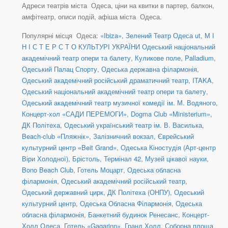
Адреси театрів міста Одеса, ціни на квитки в партер, балкон,
амфітеатр, описи подій, афіша міста Одеса.
Популярні місця Одеса:
«Ibiza»
,
Зелений Театр Одеса ut
,
М І
Н І С Т Е Р С Т О КУЛЬТУРІ УКРАЇНИ Одеський національний
академічний театр опери та балету
,
Куликове поле
,
Palladium
,
Одеський Палац Спорту
,
Одеська державна філармонія
,
Одеський академічний російський драматичний театр
,
ITAKA
,
Одеський національний академічний театр опери та балету
,
Одеський академічний театр музичної комедії ім. М. Водяного
,
Концерт-хол «САДИ ПЕРЕМОГИ»
,
Dogma Club «Ministerium»
,
ДК Політеха
,
Одеський український театр ім. В. Василька
,
Beach-club «Пляжнік»
,
Залізничний вокзал
,
Єврейський
культурний центр «Beit Grand»
,
Одеська Кіностудія (Арт-центр
Віри Холодної)
,
Брістоль
,
Термінал 42
,
Музей цікавої науки
,
Bono Beach Club
,
Готель Моцарт
,
Одеська обласна
філармонія
,
Одеський академічний російський театр
,
Одеський державний цирк
,
ДК Політеха (ОНПУ)
,
Одеський
культурний центр
,
Одеська Обласна Філармонія
,
Одеська
обласна філармонія
,
Банкетний будинок Ренесанс
,
Концерт-
Холл Одеса
,
Готель «Gagarinn». Гранд Холл
,
Соборна площа