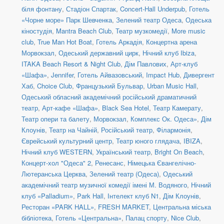
біля фонтану
,
Стадіон Спартак
,
Concert-Hall Underpub
,
Готель
«Чорне море» Парк Шевченка
,
Зелений театр Одеса
,
Одеська
кіностудія
,
Mantra Beach Club
,
Театр музкомедії
,
More music
club
,
True Man Hot Boat
,
Готель Аркадія
,
Концертна арена
Морвокзал
,
Одеський державний цирк
,
Нічний клуб Ibiza
,
ITAKA Beach Resort & Night Club
,
Дім Павлових
,
Арт-клуб
«Шафа»
,
Jennifer
,
Готель Айвазовський
,
Impact Hub
,
Дивергент
Хаб
,
Choice Club
,
Французький Бульвар
,
Urban Music Hall
,
Одеський обласний академічний російський драматичний
театр
,
Арт-кафе «Шафа»
,
Black Sea Hotel
,
Театр Камерату
,
Театр опери та балету
,
Морвокзал
,
Комплекс Ок. Одеса»
,
Дім
Клоунів
,
Театр на Чайній
,
Російський театр
,
Філармонія
,
Єврейський культурний центр
,
Театр юного глядача
,
IBIZA
,
Нічний клуб WESTERN
,
Український театр
,
Bright On Beach
,
Концерт-хол "Одеса" 2
,
Ренесанс
,
Німецька Євангелічно-
Лютеранська Церква
,
Зелений театр (Одеса)
,
Одеський
академічний театр музичної комедії імені М. Водяного
,
Нічний
клуб «Palladium»
,
Park Hall
,
Інтелект клуб N1
,
Дім Клоунів
,
Ресторан «PARK HALL»
,
FRESH MARKET
,
Центральна міська
бібліотека
,
Готель «Центральна»
,
Палац спорту
,
Nice Club
,