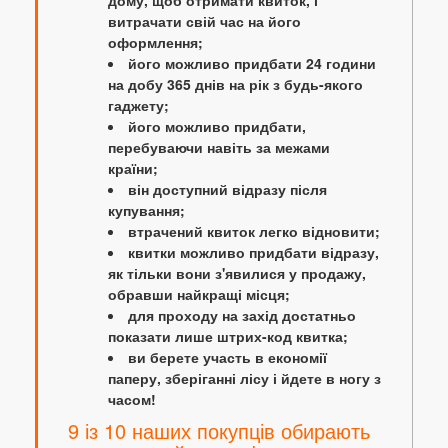
дому, щоб отримати квиток, і
витрачати свій час на його
оформлення;
його можливо придбати 24 години
на добу 365 днів на рік з будь-якого
гаджету;
його можливо придбати,
перебуваючи навіть за межами
країни;
він доступний відразу після
купування;
втрачений квиток легко відновити;
квитки можливо придбати відразу,
як тільки вони з'явилися у продажу,
обравши найкращі місця;
для проходу на захід достатньо
показати лише штрих-код квитка;
ви берете участь в економії
паперу, зберіганні лісу і йдете в ногу з
часом!
9 із 10 наших покупців обирають