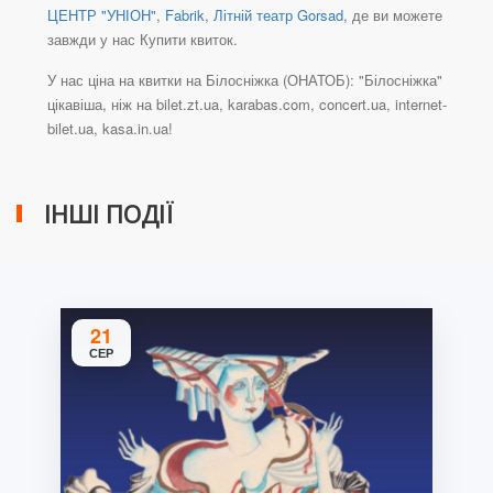
ЦЕНТР "УНІОН"
,
Fabrik
,
Літній театр Gorsad
, де ви можете
завжди у нас Купити квиток.
У нас ціна на квитки на Білосніжка (ОНАТОБ): "Білосніжка"
цікавіша, ніж на bilet.zt.ua, karabas.com, concert.ua, internet-
bilet.ua, kasa.in.ua!
ІНШІ ПОДІЇ
21
СЕР