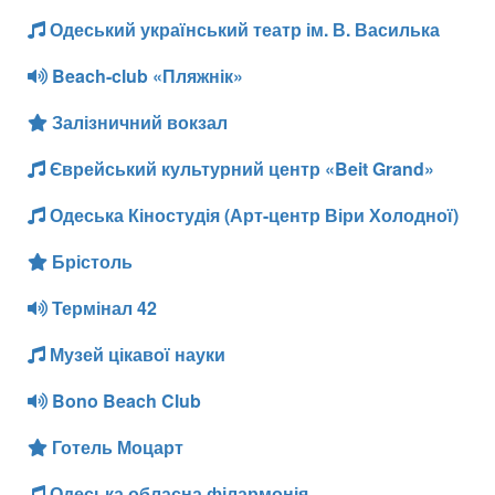
Одеський український театр ім. В. Василька
Beach-club «Пляжнік»
Залізничний вокзал
Єврейський культурний центр «Beit Grand»
Одеська Кіностудія (Арт-центр Віри Холодної)
Брістоль
Термінал 42
Музей цікавої науки
Bono Beach Club
Готель Моцарт
Одеська обласна філармонія