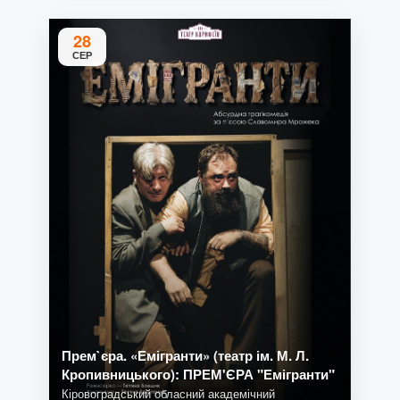
28
СЕР
Прем`єра. «Емігранти» (театр ім. М. Л.
Кропивницького): ПРЕМ'ЄРА "Емігранти"
Кіровоградський обласний академічний