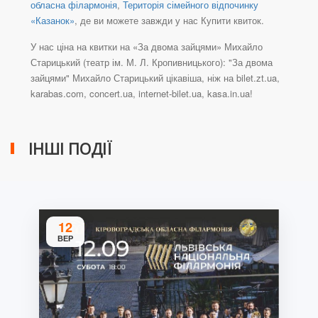
обласна філармонія
,
Територія сімейного відпочинку
«Казанок»
, де ви можете завжди у нас Купити квиток.
У нас ціна на квитки на «За двома зайцями» Михайло
Старицький (театр ім. М. Л. Кропивницького): "За двома
зайцями" Михайло Старицький цікавіша, ніж на bilet.zt.ua,
karabas.com, concert.ua, internet-bilet.ua, kasa.in.ua!
ІНШІ ПОДІЇ
12
ВЕР