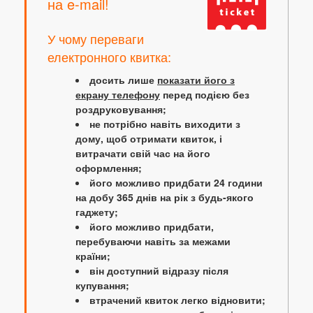
на e-mail!
У чому переваги
електронного квитка:
досить лише
показати його з
екрану телефону
перед подією без
роздруковування;
не потрібно навіть виходити з
дому, щоб отримати квиток, і
витрачати свій час на його
оформлення;
його можливо придбати 24 години
на добу 365 днів на рік з будь-якого
гаджету;
його можливо придбати,
перебуваючи навіть за межами
країни;
він доступний відразу після
купування;
втрачений квиток легко відновити;