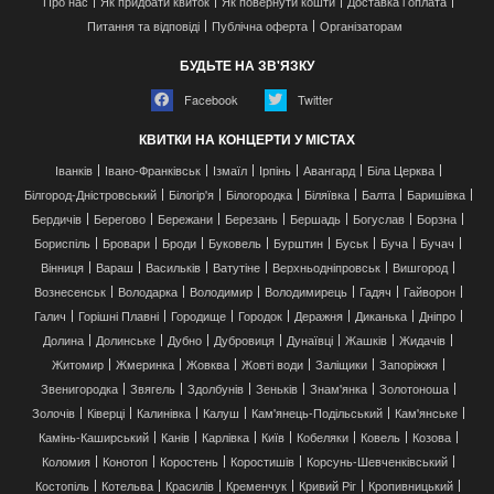
Про нас
Як придбати квиток
Як повернути кошти
Доставка і оплата
Питання та відповіді
Публічна оферта
Організаторам
БУДЬТЕ НА ЗВ'ЯЗКУ
Facebook
Twitter
КВИТКИ НА КОНЦЕРТИ У МІСТАХ
Іванків
Івано-Франківськ
Ізмаїл
Ірпінь
Авангард
Біла Церква
Білгород-Дністровський
Білогір'я
Білогородка
Біляївка
Балта
Баришівка
Бердичів
Берегово
Бережани
Березань
Бершадь
Богуслав
Борзна
Бориспіль
Бровари
Броди
Буковель
Бурштин
Буськ
Буча
Бучач
Вінниця
Вараш
Васильків
Ватутіне
Верхньодніпровськ
Вишгород
Вознесенськ
Володарка
Володимир
Володимирець
Гадяч
Гайворон
Галич
Горішні Плавні
Городище
Городок
Деражня
Диканька
Дніпро
Долина
Долинське
Дубно
Дубровиця
Дунаївці
Жашків
Жидачів
Житомир
Жмеринка
Жовква
Жовті води
Заліщики
Запоріжжя
Звенигородка
Звягель
Здолбунів
Зеньків
Знам'янка
Золотоноша
Золочів
Ківерці
Калинівка
Калуш
Кам'янець-Подільський
Кам'янське
Камінь-Каширський
Канів
Карлівка
Київ
Кобеляки
Ковель
Козова
Коломия
Конотоп
Коростень
Коростишів
Корсунь-Шевченківський
Костопіль
Котельва
Красилів
Кременчук
Кривий Ріг
Кропивницький