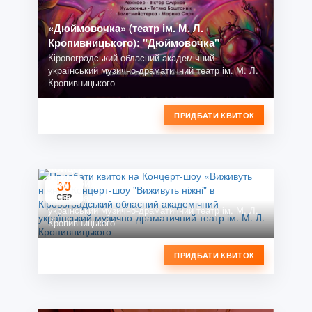
«Дюймовочка» (театр ім. М. Л.
Кропивницького): "Дюймовочка"
Кіровоградський обласний академічний
український музично-драматичний театр ім. М. Л.
Кропивницького
ПРИДБАТИ КВИТОК
Концерт-шоу «Виживуть ніжні»: Концерт-
шоу "Виживуть ніжні"
30
Кіровоградський обласний академічний
СЕР
український музично-драматичний театр ім. М. Л.
Кропивницького
ПРИДБАТИ КВИТОК