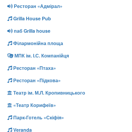
Ресторан «Адмірал»
Grilla House Pub
паб Grilla house
Філармонійна площа
МПК ім. І.С. Компанійця
Ресторан «Птаха»
Ресторан «Підкова»
Театр ім. М.Л. Кропивницького
«Театр Корифеїв»
Парк-Готель «Скіфія»
Veranda