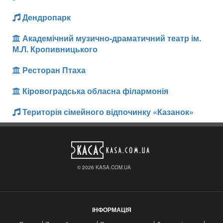
Дендропарк
Академічний музично-драматичний театр ім.
М.Л. Кропивницького
Ресторан Птаха
Кіровоградська обласна філармонія
Територія сімейного відпочинку «Казанок»
© 2026 KASA.COM.UA
ІНФОРМАЦІЯ