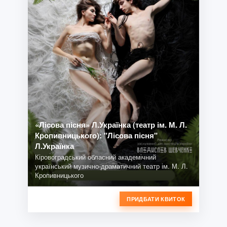
«Лісова пісня» Л.Українка (театр ім. М. Л.
Кропивницького): "Лісова пісня"
Л.Українка
Кіровоградський обласний академічний
український музично-драматичний театр ім. М. Л.
Кропивницького
ПРИДБАТИ КВИТОК