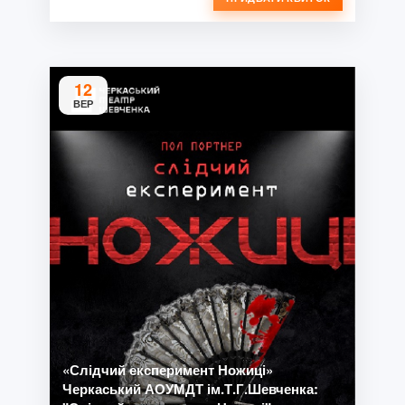
12
ВЕР
«Слідчий експеримент Ножиці»
Черкаський АОУМДТ ім.Т.Г.Шевченка: