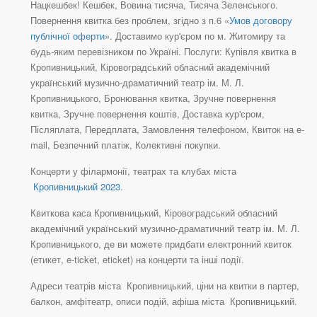
Нацкешбек! Кешбек, Вовина тисяча, Тисяча Зеленського.
Повернення квитка без проблем, згідно з п.6 «
Умов договору
публічної оферти
». Доставимо кур'єром по м. Житомиру та
будь-яким перевізником по Україні. Послуги: Купівля квитка в
Кропивницький, Кіровоградський обласний академічний
український музично-драматичний театр ім. М. Л.
Кропивницького, Бронювання квитка, Зручне повернення
квитка, Зручне повернення коштів, Доставка кур'єром,
Післяплата, Передплата, Замовлення телефоном, Квиток на e-
mail, Безпечний платіж, Колективні покупки.
Концерти у філармонії, театрах та клубах міста
Кропивницький 2023
.
Квиткова каса Кропивницький, Кіровоградський обласний
академічний український музично-драматичний театр ім. М. Л.
Кропивницького, де ви можете придбати електронний квиток
(етикет, e-ticket, eticket) на концерти та інші події.
Адреси театрів міста Кропивницький, ціни на квитки в партер,
балкон, амфітеатр, описи подій, афіша міста Кропивницький.