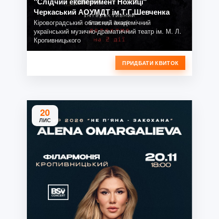
"Слідчий експеримент Ножиці"
Черкаський АОУМДТ ім.Т.Г.Шевченка
Кіровоградський обласний академічний
український музично-драматичний театр ім. М. Л.
Кропивницького
ПРИДБАТИ КВИТОК
20
ЛИС