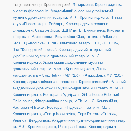
Популярні місця Кропивницький:
Філармонія
,
Кіровоградська
обласна філармонія
,
Академічний обласний український
музично-драматичний театр ім. М. Л. Кропивницького
,
Нічний
клуб «Провокатор»
,
Рейкарц
,
Кіровоградська обласна
філармонія
,
Стадіон Зірка
,
ЦДПУ ім. В. Винниченка
,
Кінотеатр
«Портал»
,
Автовокзал
,
Provocateur Club
,
Готель «Reikartz»
,
Біля ТЦ «Копілка»
,
Біля Лялькового театру
,
ТРЦ «DEPOt»
,
Зал "Концертний сервіс"
,
Кіровоградський академічний
український музично-драматичний театр ім. М. Л.
Кропивницького
,
Український академічний музично-
драматичний театр ім. Марка Кропивницького
,
Літній
майданчик від «Krop:Hub» - «МИР2.0»
,
«Атмосфера МИР2.0.»
,
Кіровоградська обласна філармонія
,
Кіровоградський обласний
академічний український музично-драматичний театр ім. М. Л.
Кропивницького
,
Ресторан «Адмірал»
,
Grilla House Pub
,
паб
Grilla house
,
Філармонійна площа
,
МПК ім. І.С. Компанійця
,
Ресторан «Птаха»
,
Ресторан «Підкова»
,
Театр ім. М.Л.
Кропивницького
,
«Театр Корифеїв»
,
Парк-Готель «Скіфія»
,
Veranda
,
Дендропарк
,
Академічний музично-драматичний театр
ім. М.Л. Кропивницького
,
Ресторан Птаха
,
Кіровоградська