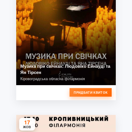
Музика при свічках: Людовіко Ейнауді та
Ян Тірсен
Кіровоградська обласна філармонія
ПРИДБАТИ КВИТОК
17
ЖОВ