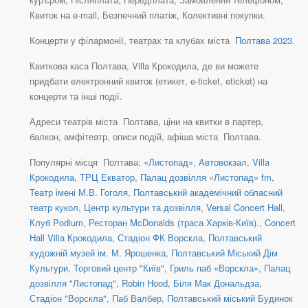
Квиток на e-mail, Безпечний платіж, Колективні покупки.
Концерти у філармонії, театрах та клубах міста
Полтава 2023
.
Квиткова каса Полтава, Villa Крокодила, де ви можете
придбати електронний квиток (етикет, e-ticket, eticket) на
концерти та інші події.
Адреси театрів міста Полтава, ціни на квитки в партер,
балкон, амфітеатр, описи подій, афіша міста Полтава.
Популярні місця Полтава:
«Листопад»
,
Автовокзал
,
Villa
Крокодила
,
ТРЦ Екватор
,
Палац дозвілля «Листопад» fm
,
Театр імені М.В. Гоголя
,
Полтавський академічний обласний
театр кукол
,
Центр культури та дозвілля
,
Versal Concert Hall
,
Клуб Podium
,
Ресторан McDonalds (траса Харків-Київ).
,
Concert
Hall Villa Крокодила
,
Стадіон ФК Ворскла
,
Полтавський
художній музей ім. М. Ярошенка
,
Полтавський Міський Дім
Культури
,
Торговий центр "Київ"
,
Гриль паб «Ворскла»
,
Палац
дозвілля "Листопад"
,
Robin Hood
,
Біля Мак Дональдза
,
Стадіон "Ворскла"
,
Паб Валбер
,
Полтавський міський Будинок