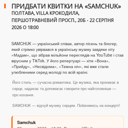
ПРИДБАТИ КВИТКИ НА «SAMCHUK»
ПОЛТАВА, VILLA КРОКОДИЛА,
ПЕРШОТРАВНЕВИЙ ПРОСП., 20Б - 22 СЕРПНЯ
2026 О 18:00
SAMCHUK — український співак, автор пісень та блогер,
який стрімко увірвався в українську музику завдяки хіту
«Мадам», що зібрав мільйони переглядів на YouTube і став
вірусним у TikTok. У його репертуарі — хіти «Вона»,
«Прийду», «Несвідома», «Темна ніч», які вже стали
улюбленими серед молоді по всій країні.
Його стиль — сучасна романтика. Це музика, яка проникає в
серце, надихає та допомагає говорити про найголовніше —
про кохання.
SAMCHUK — відчуй музику серцем. Побачимось на концерті!
Samchuk