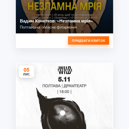
Вадим Кочетков. «Незламна мрія»
Полтавська обласна філармонія
ПРИДБАТИ КВИТОК
05
ЛИС