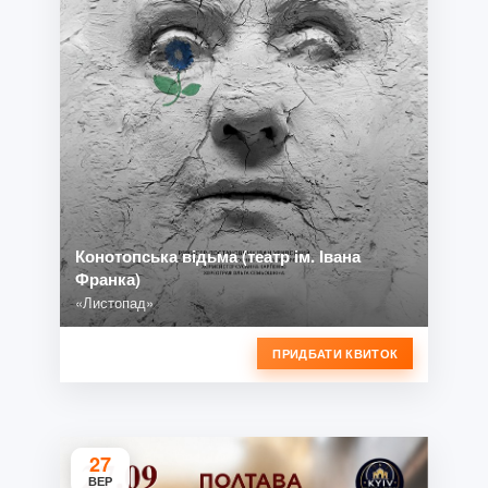
Конотопська відьма (театр ім. Івана
Франка)
«Листопад»
ПРИДБАТИ КВИТОК
27
ВЕР