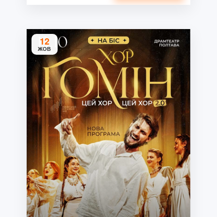
12
ЖОВ