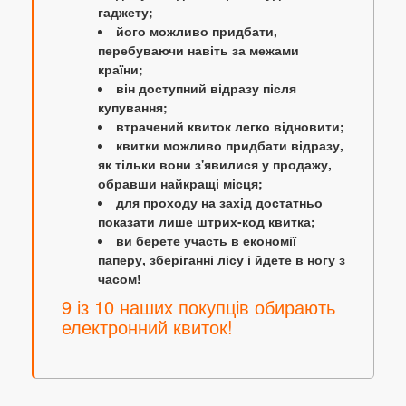
гаджету;
його можливо придбати,
перебуваючи навіть за межами
країни;
він доступний відразу після
купування;
втрачений квиток легко відновити;
квитки можливо придбати відразу,
як тільки вони з'явилися у продажу,
обравши найкращі місця;
для проходу на захід достатньо
показати лише штрих-код квитка;
ви берете участь в економії
паперу, зберіганні лісу і йдете в ногу з
часом!
9 із 10 наших покупців обирають
електронний квиток!