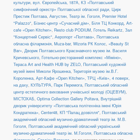
культури
,
вул. Європейська, 187А
,
КЗ «Полтавський
симфонічний оркестр» Полтавської обласної ради
,
Цирк
Престиж Полтава
,
Августин
,
Театр ім. Гоголя
,
Premier Hotel
"Palazzo"
,
Бізнес-центр «Сучасний дім»
,
Біля ТЦ Конкорд
,
Art-
cafe «Open Kitchen»
,
Resto club PODIUM
,
Готель Reikartz
,
Зал
"Концертний Сервіс"
,
Аеропорт «Полтава»
,
Полтавська
обласна філармонія
,
Muza-bar
,
Wizoria РК Колос
,
«Beauty St
Bar»
,
Дворик Полтавського Краєзнавчого музею ім. Василя
Кричевського
,
Готельно-ресторанний комплекс «Міміно»
,
Тераса Art and Health HUB by ZELO
,
Полтавський художній
музей імені Миколи Ярошенка
,
Територія музею ім.В.Г.
Короленка
,
Арт-Кафе «Open Kitchen»
,
ТРЦ «Київ», 4 поверх,
на даху
,
КУЛЬТУРА
,
Парк Перемога
,
Полтавський обласний
центр естетичного виховання учнівської молоді (ОЦЕВУМ)
,
МІСТОХАБ
,
Optima Collection Gallery Poltava
,
Внутрішній
дворик університету «Полтавська політехніка імені Юрія
Кондратюка»
,
Center48
,
КП "Палац дозвілля"
,
Полтавський
академічний обласний музично-драматичний театр ім. М.В.
Гоголя
,
Полтавський академічний обласний український
музично-драматичний театр ім. М.Гоголя
,
Полтавська обласна
філармонія
,
Стадіон Ворскла
, де ви можете завжди у нас