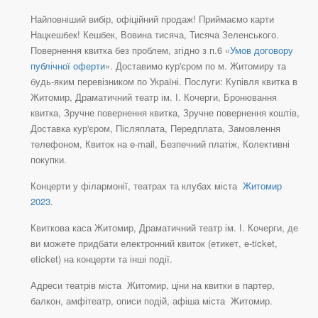
Найповніший вибір, офіційний продаж! Приймаємо карти
Нацкешбек! Кешбек, Вовина тисяча, Тисяча Зеленського.
Повернення квитка без проблем, згідно з п.6 «
Умов договору
публічної оферти
». Доставимо кур'єром по м. Житомиру та
будь-яким перевізником по Україні. Послуги: Купівля квитка в
Житомир, Драматичний театр ім. І. Кочерги, Бронювання
квитка, Зручне повернення квитка, Зручне повернення коштів,
Доставка кур'єром, Післяплата, Передплата, Замовлення
телефоном, Квиток на e-mail, Безпечний платіж, Колективні
покупки.
Концерти у філармонії, театрах та клубах міста
Житомир
2023
.
Квиткова каса Житомир, Драматичний театр ім. І. Кочерги, де
ви можете придбати електронний квиток (етикет, e-ticket,
eticket) на концерти та інші події.
Адреси театрів міста Житомир, ціни на квитки в партер,
балкон, амфітеатр, описи подій, афіша міста Житомир.