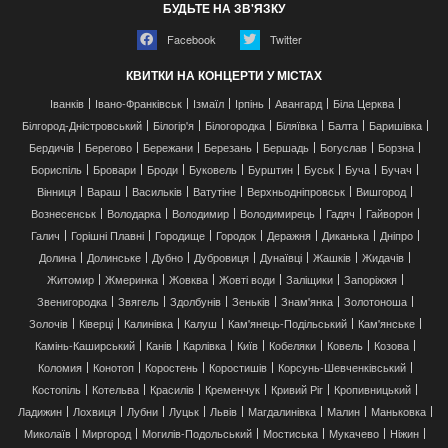
БУДЬТЕ НА ЗВ'ЯЗКУ
Facebook
Twitter
КВИТКИ НА КОНЦЕРТИ У МІСТАХ
Іванків
Івано-Франківськ
Ізмаїл
Ірпінь
Авангард
Біла Церква
Білгород-Дністровський
Білогір'я
Білогородка
Біляївка
Балта
Баришівка
Бердичів
Берегово
Бережани
Березань
Бершадь
Богуслав
Борзна
Бориспіль
Бровари
Броди
Буковель
Бурштин
Буськ
Буча
Бучач
Вінниця
Вараш
Васильків
Ватутіне
Верхньодніпровськ
Вишгород
Вознесенськ
Володарка
Володимир
Володимирець
Гадяч
Гайворон
Галич
Горішні Плавні
Городище
Городок
Деражня
Диканька
Дніпро
Долина
Долинське
Дубно
Дубровиця
Дунаївці
Жашків
Жидачів
Житомир
Жмеринка
Жовква
Жовті води
Заліщики
Запоріжжя
Звенигородка
Звягель
Здолбунів
Зеньків
Знам'янка
Золотоноша
Золочів
Ківерці
Калинівка
Калуш
Кам'янець-Подільський
Кам'янське
Камінь-Каширський
Канів
Карлівка
Київ
Кобеляки
Ковель
Козова
Коломия
Конотоп
Коростень
Коростишів
Корсунь-Шевченківський
Костопіль
Котельва
Красилів
Кременчук
Кривий Ріг
Кропивницький
Ладижин
Лохвиця
Лубни
Луцьк
Львів
Магдалинівка
Малин
Маньковка
Миколаїв
Миргород
Могилів-Подольський
Мостиська
Мукачево
Ніжин