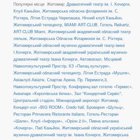
Популярні місця Житомир:
Драматичний театр ім. І. Кочерги
,
Клуб Каньйон
,
Житомирська обласна філармонія ім. С.
Ріхтера
,
Літня Естрада Черепашка
,
Нічний клуб Каньйон
,
Житомирський телецентр
,
MIAMI ART-CLUB
,
Готель Reikartz
,
ART-CLUB Miami
,
Житомирський академічний обласний театр
ляльок
,
Житомирська Обласна Філармонія ім. С. Ріхтера
,
Житомирський обласний музично-драматичний театр імені
І.Кочерги
,
Житомирський академічний український музично-
драматичний театр Івана Кочерги
,
Автовокзал
,
Місцевий
Навколокультурний Простір
,
КЗ «Палац культури»
,
Житомирський обласний телецентр
,
Літня Естрада «Мушля»
,
Авіаклуб Авіатік
,
Спартак Арена
,
Пр. Перемоги,3
,
Навколокультурний Простір
,
Конференц-зал готелю «Гермес»
,
Аквапарк «Королівська бочка»
,
Зал "Концертний Сервіс"
,
Центральний стадіон
,
Міжнародний аеропорт Житомир
,
Концерт-хол «BIG ROOM»
,
Credo hall
,
Броварня «Шульц»
,
Ресторан Primavera Ristorante italiano
,
Готель-Ресторан
«Шале»
,
Клуб «Інфорум»
,
«Оріон 2.0»
,
Пивна альтанка
«Кочерга»
,
Паб Каньйон
,
Житомирський обласний український
музично-драматичний театр ім. Івана Кочерги
,
Житомирська