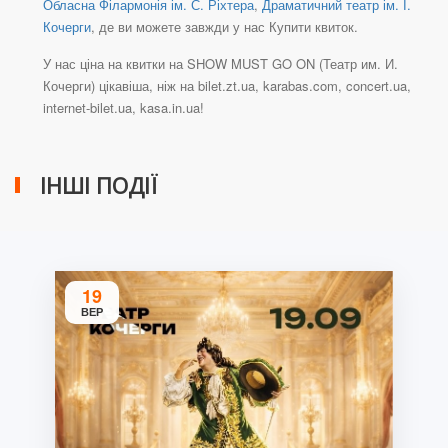
Обласна Філармонія ім. С. Ріхтера
,
Драматичний театр ім. І.
Кочерги
, де ви можете завжди у нас Купити квиток.
У нас ціна на квитки на SHOW MUST GO ON (Театр им. И.
Кочерги) цікавіша, ніж на bilet.zt.ua, karabas.com, concert.ua,
internet-bilet.ua, kasa.in.ua!
ІНШІ ПОДІЇ
19
ВЕР