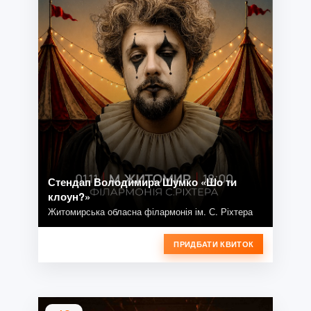
Стендап Володимира Шумко «Шо ти
клоун?»
Житомирська обласна філармонія ім. С. Ріхтера
ПРИДБАТИ КВИТОК