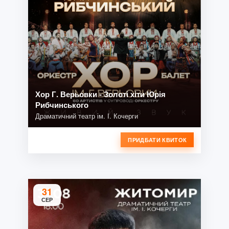
Хор Г. Верьовки - Золоті хіти Юрія
Рибчинського
Драматичний театр ім. І. Кочерги
ПРИДБАТИ КВИТОК
31
СЕР