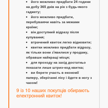
його можливо придбати 24 години
на добу 365 днів на рік з будь-якого
гаджету;
його можливо придбати,
перебуваючи навіть за межами
країни;
він доступний відразу після
купування;
втрачений квиток легко відновити;
квитки можливо придбати відразу,
як тільки вони з'явилися у продажу,
обравши найкращі місця;
для проходу на захід достатньо
показати лише штрих-код квитка;
ви берете участь в економії
паперу, зберіганні лісу і йдете в ногу з
часом!
9 із 10 наших покупців обирають
електронний квиток!