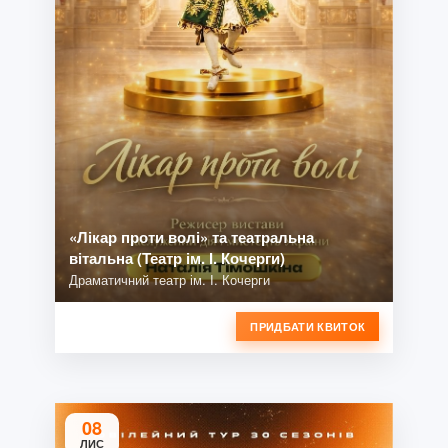
«Лікар проти волі» та театральна
вітальна (Театр ім. І. Кочерги)
Драматичний театр ім. І. Кочерги
ПРИДБАТИ КВИТОК
08
ЛИС