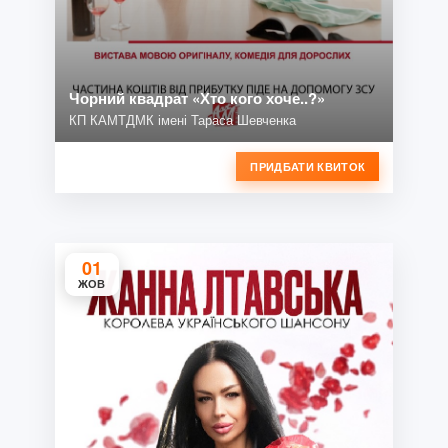
Чорний квадрат «Хто кого хоче..?»
КП КАМТДМК імені Тараса Шевченка
ПРИДБАТИ КВИТОК
01
ЖОВ