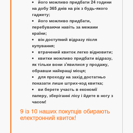
його можливо придбати 24 години
на добу 365 днів на рік з будь-якого
гаджету;
його можливо придбати,
перебуваючи навіть за межами
країни;
він доступний відразу після
купування;
втрачений квиток легко відновити;
квитки можливо придбати відразу,
як тільки вони з'явилися у продажу,
обравши найкращі місця;
для проходу на захід достатньо
показати лише штрих-код квитка;
ви берете участь в економії
паперу, зберіганні лісу і йдете в ногу з
часом!
9 із 10 наших покупців обирають
електронний квиток!