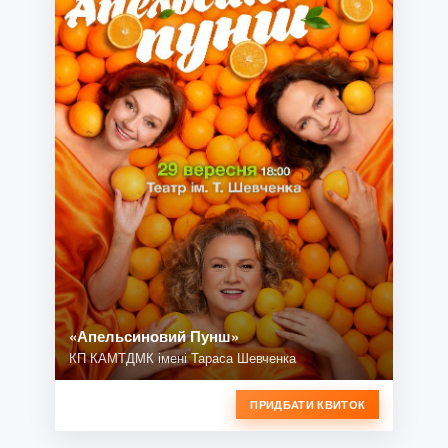
«Апельсиновий Пунш»
КП КАМТДМК імені Тараса Шевченка
ПРИДБАТИ КВИТОК