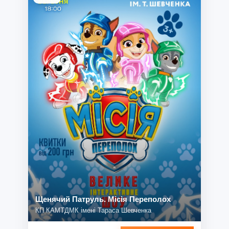
Щенячий Патруль. Місія Переполох
КП КАМТДМК імені Тараса Шевченка