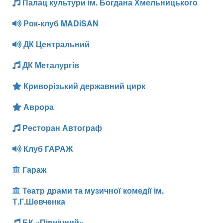
Палац культури ім. Богдана Хмельницького
Рок-клуб MADiSAN
ДК Центральний
ДК Металургів
Криворізький державний цирк
Аврора
Ресторан Автограф
Клуб ГАРАЖ
Гараж
Театр драми та музичної комедії ім.
Т.Г.Шевченка
БК «Північний»