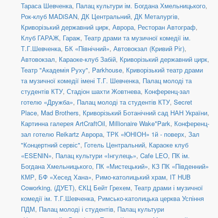
Тараса Шевченка
,
Палац культури ім. Богдана Хмельницького
,
Рок-клуб MADiSAN
,
ДК Центральний
,
ДК Металургів
,
Криворізький державний цирк
,
Аврора
,
Ресторан Автограф
,
Клуб ГАРАЖ
,
Гараж
,
Театр драми та музичної комедії ім.
Т.Г.Шевченка
,
БК «Північний»
,
Автовокзал (Кривий Ріг)
,
Автовокзал
,
Караоке-клуб Забій
,
Криворізький державний цирк
,
Театр "Академія Руху"
,
Parkhouse
,
Криворізький театр драми
та музичної комедії імені Т.Г. Шевченка
,
Палац молоді та
студентів КТУ
,
Стадіон шахти Жовтнева
,
Конференц-зал
готелю «Дружба»
,
Палац молоді та студентів КТУ
,
Secret
Place
,
Mad Brothers
,
Криворізький Ботанічний сад НАН України
,
Картинна галерея ArtCraftOil
,
Millionaire Wake*Park
,
Конференц-
зал готелю Reikartz Аврора
,
ТРК «ЮНІОН» 1й - поверх
,
Зал
"Концертний сервіс"
,
Готель Центральний
,
Караоке клуб
«ESENIN»
,
Палац культури «Інгулець»
,
Cafe LEO
,
ПК ім.
Богдана Хмельницького
,
ПК «Мистецький»
,
КЗ ПК «Південний»
КМР
,
БФ «Хесед Хана»
,
Римо-католицький храм
,
IT HUB
Coworking, (ДУЕТ)
,
ЄКЦ Бейт Грехем
,
Театр драми і музичної
комедії ім. Т.Г.Шевченка
,
Римсько-католицька церква Успіння
ПДМ
,
Палац молоді і студентів
,
Палац культури