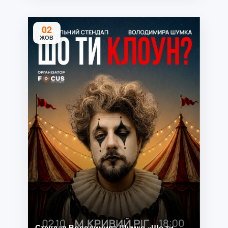
02
ЖОВ
Стендап Володимира Шумко «Шо ти