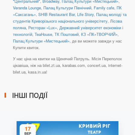
"Центральний"
,
Broadway
,
Палац Культури «Мистецький»
,
Veranda Lounge
,
Палац Культури Північний
,
Family cafe
,
ПК
«Саксагань»
,
SHIB Restaurant Bar
,
Life Story
,
Палац молоді та
студентів Криворізького національного універсітету
,
Лісова
поляна
,
Ресторан «Lux»
,
Державний університет економіки і
технологій
,
TeаHouse, ТК Поштовий
,
КЗ «ПК»ТВОРЧИЙ»
,
Палац Культури «Мистецький»
, де ви можете завжди у нас
Купити квиток.
У нас ціна на квитки на Щенячий Патруль. Місія Переполох
цікавіша, ніж на bilet.zt.ua, karabas.com, concert.ua, internet-
bilet.ua, kasa.in.ua!
ІНШІ ПОДІЇ
17
ВЕР