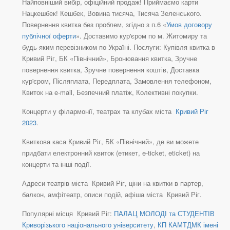
Найповніший вибір, офіційний продаж! Приймаємо карти
Нацкешбек! Кешбек, Вовина тисяча, Тисяча Зеленського.
Повернення квитка без проблем, згідно з п.6 «
Умов договору
публічної оферти
». Доставимо кур'єром по м. Житомиру та
будь-яким перевізником по Україні. Послуги: Купівля квитка в
Кривий Ріг, БК «Північний», Бронювання квитка, Зручне
повернення квитка, Зручне повернення коштів, Доставка
кур'єром, Післяплата, Передплата, Замовлення телефоном,
Квиток на e-mail, Безпечний платіж, Колективні покупки.
Концерти у філармонії, театрах та клубах міста
Кривий Ріг
2023
.
Квиткова каса Кривий Ріг, БК «Північний», де ви можете
придбати електронний квиток (етикет, e-ticket, eticket) на
концерти та інші події.
Адреси театрів міста Кривий Ріг, ціни на квитки в партер,
балкон, амфітеатр, описи подій, афіша міста Кривий Ріг.
Популярні місця Кривий Ріг:
ПАЛАЦ МОЛОДІ та СТУДЕНТІВ
Криворізького національного університету
,
КП КАМТДМК імені