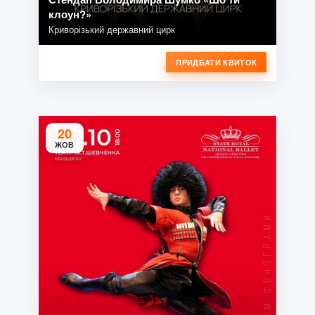
клоун?»
Криворізький державний цирк
ПРИДБАТИ КВИТОК
20
ЖОВ