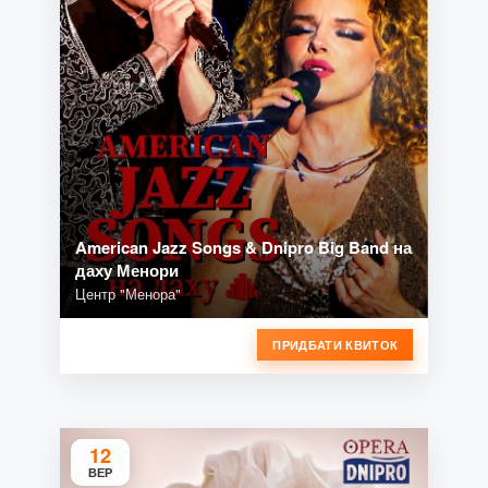
American Jazz Songs & Dnipro Big Band на
даху Менори
Центр "Менора"
ПРИДБАТИ КВИТОК
12
ВЕР