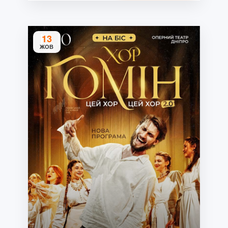
13
ЖОВ