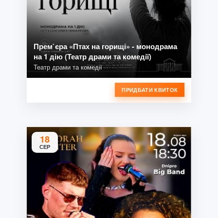
Прем`єра «Птах на горищі» - монодрама
на 1 дію (Театр драми та комедії)
Театр драми та комедії
ПРИДБАТИ КВИТОК
18
СЕР