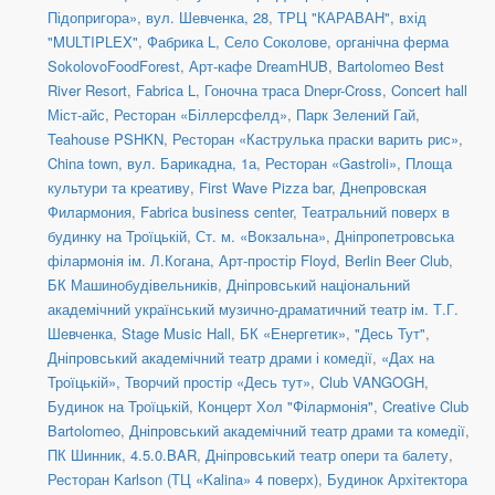
Підопригора»
,
вул. Шевченка, 28
,
ТРЦ "КАРАВАН", вхід
"MULTIPLEX"
,
Фабрика L
,
Село Соколове, органічна ферма
SokolovoFoodForest
,
Арт-кафе DreamHUB
,
Bartolomeo Best
River Resort
,
Fabrica L
,
Гоночна траса Dnepr-Cross
,
Concert hall
Міст-айс
,
Ресторан «Біллерсфелд»
,
Парк Зелений Гай
,
Teahouse PSHKN
,
Ресторан «Каструлька праски варить рис»
,
China town, вул. Барикадна, 1а
,
Ресторан «Gastroli»
,
Площа
культури та креативу
,
First Wave Pizza bar
,
Днепровская
Филармония
,
Fabrica business center
,
Театральний поверх в
будинку на Троїцькій
,
Ст. м. «Вокзальна»
,
Дніпропетровська
філармонія ім. Л.Когана
,
Арт-простір Floyd
,
Berlin Beer Club
,
БК Машинобудівельників
,
Дніпровський національний
академічний український музично-драматичний театр ім. Т.Г.
Шевченка
,
Stage Music Hall
,
БК «Енергетик»
,
"Десь Тут"
,
Дніпровський академічний театр драми і комедії
,
«Дах на
Троїцькій»
,
Творчий простір «Десь тут»
,
Club VANGOGH
,
Будинок на Троїцькій
,
Концерт Хол "Філармонія"
,
Creative Club
Bartolomeo
,
Дніпровський академічний театр драми та комедії
,
ПК Шинник
,
4.5.0.BAR
,
Дніпровський театр опери та балету
,
Ресторан Karlson (ТЦ «Kalina» 4 поверх)
,
Будинок Архітектора