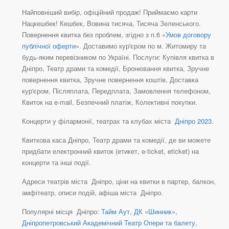
Найповніший вибір, офіційний продаж! Приймаємо карти
Нацкешбек! Кешбек, Вовина тисяча, Тисяча Зеленського.
Повернення квитка без проблем, згідно з п.6 «
Умов договору
публічної оферти
». Доставимо кур'єром по м. Житомиру та
будь-яким перевізником по Україні. Послуги: Купівля квитка в
Дніпро, Театр драми та комедії, Бронювання квитка, Зручне
повернення квитка, Зручне повернення коштів, Доставка
кур'єром, Післяплата, Передплата, Замовлення телефоном,
Квиток на e-mail, Безпечний платіж, Колективні покупки.
Концерти у філармонії, театрах та клубах міста
Дніпро 2023
.
Квиткова каса Дніпро, Театр драми та комедії, де ви можете
придбати електронний квиток (етикет, e-ticket, eticket) на
концерти та інші події.
Адреси театрів міста Дніпро, ціни на квитки в партер, балкон,
амфітеатр, описи подій, афіша міста Дніпро.
Популярні місця Дніпро:
Тайм Аут
,
ДК «Шинник»
,
Дніпропетровський Академічний Театр Опери та балету
,