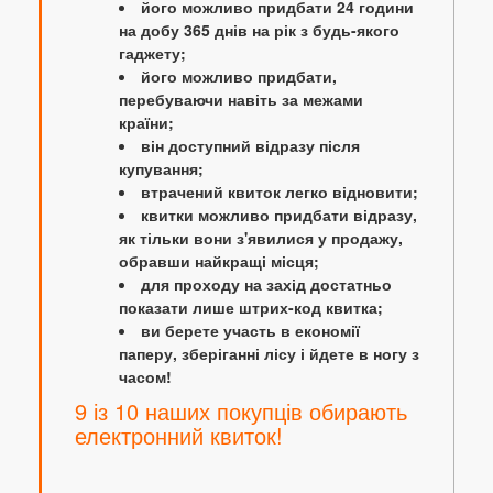
його можливо придбати 24 години
на добу 365 днів на рік з будь-якого
гаджету;
його можливо придбати,
перебуваючи навіть за межами
країни;
він доступний відразу після
купування;
втрачений квиток легко відновити;
квитки можливо придбати відразу,
як тільки вони з'явилися у продажу,
обравши найкращі місця;
для проходу на захід достатньо
показати лише штрих-код квитка;
ви берете участь в економії
паперу, зберіганні лісу і йдете в ногу з
часом!
9 із 10 наших покупців обирають
електронний квиток!