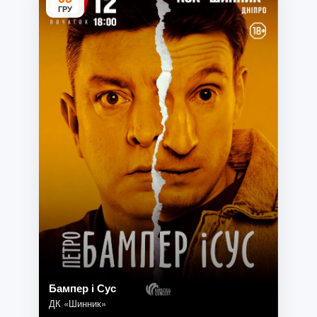
ГРУ
Бампер і Сус
ДК «Шинник»