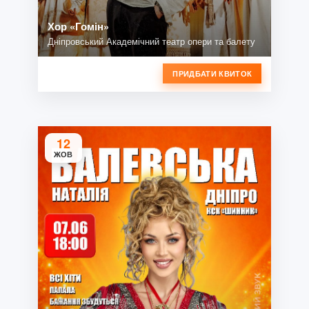
Хор «Гомін»
Дніпровський Академічний театр опери та балету
ПРИДБАТИ КВИТОК
12
ЖОВ