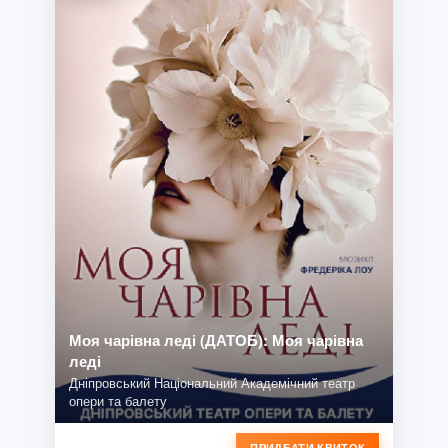
Моя чарівна леді (ДАТОБ): Моя чарівна
леді
Дніпровський Національний Академічний театр
опери та балету
ПРИДБАТИ КВИТОК