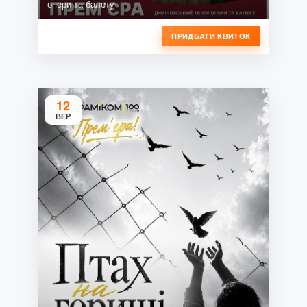
опери та балету
ПРИДБАТИ КВИТОК
12
ВЕР