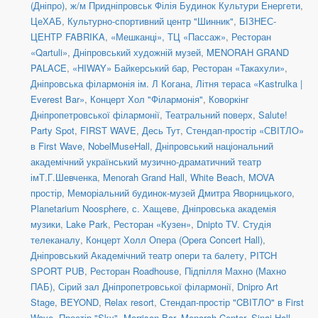
(Дніпро)
,
ж/м Придніпровськ Філія Будинок Культури Енергети
,
ЦеХАБ
,
Культурно-спортивний центр "Шинник"
,
БІЗНЕС-
ЦЕНТР FABRIKA
,
«Мешканці», ТЦ «Пассаж»
,
Ресторан
«Qartuli»
,
Дніпровський художній музей
,
MENORAH GRAND
PALACE
,
«HIWAY» Байкерський бар
,
Ресторан «Такахули»
,
Дніпровська філармонія ім. Л Когана
,
Літня тераса «Kastrulka |
Everest Bar»
,
Концерт Хол "Філармонія"
,
Коворкінг
Дніпропетровської філармонії
,
Театральний поверх
,
Salute!
Party Spot
,
FIRST WAVE
,
Десь Тут
,
Стендап-простір «СВІТЛО»
в First Wave
,
NobelMuseHall
,
Дніпровський національний
академічний український музично-драматичний театр
імТ.Г.Шевченка
,
Menorah Grand Hall
,
White Beach
,
MOVA
простір
,
Меморіальний будинок-музей Дмитра Яворницького
,
Planetarium Noosphere
,
с. Хащеве
,
Дніпровська академія
музики
,
Lake Park
,
Ресторан «Кузен»
,
Dnipto TV. Студія
телеканалу
,
Концерт Холл Опера (Opera Concert Hall)
,
Дніпровський Академічний театр опери та балету
,
PITCH
SPORT PUB
,
Ресторан Roadhouse
,
Підпілля Махно (Махно
ПАБ)
,
Сірий зал Дніпропетровської філармонії
,
Dnipro Art
Stage
,
BEYOND
,
Relax resort
,
Стендап-простір "CВІТЛО" в First
Wave
,
Простір "Sky"
,
Morrison Bar
,
Menorah Center, Sinai Hall
,