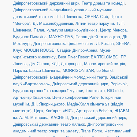
Дніпропетровський державний цирк
,
Театр драми та комедії
,
Дніпропетровський академічний український музично-
драматичний театр ім. Т.Г. Шевченка
,
OPERA Club
,
Центр
"Менора"
,
ДК Машинобудівників
,
Літній театр парку ім. Т. Г.
Шевченка
,
Палац культури машинобудівників
,
Центр Менора,
Будинок Пчолкіна
,
МАХНО ПАБ
,
Палац дітей та юнацтва
,
ДК
Металург
,
Дніпропетровська філармонія ім. Л. Когана
,
SFERA
,
Клуб MOULIN ROUGE
,
Стадіон Дніпро-Арена
,
Музей
українського живопису
,
Best River Resort BARTOLOMEO
,
ПР
Лавина
,
Дім Спілок
,
КДЦ Дніпропрес
,
Монастирський острів
,
Парк ім.Тараса Шевченка
,
MORRISON BAR
,
Le Grand
,
Дніпропетровський академічний молодіжний театр
,
Заміський
клуб «Бартоломео»
,
Дніпровський державний цирк
,
Poplavok
,
Будинок органної та камерної музыки
,
Телетеатр
,
RIO club
,
Арт-центр Квартира
,
Центр конференцій Parle
,
Історичний
музей ім. Д.І. Яворницького
,
Медіа-Холл кімната 21 (відділ
мистецтв)
,
Цирк
,
Кав'ярня «НІС»
,
Арт-простір Fabrika
,
НЦАВМ
ім. А. М. Макарова
,
KACHELI
,
Дніпровський державний цирк
,
Дніпровський державний театр ляльок
,
Дніпропетровський
академічний театр опери та балету
,
Trans Force
,
Фестивальний