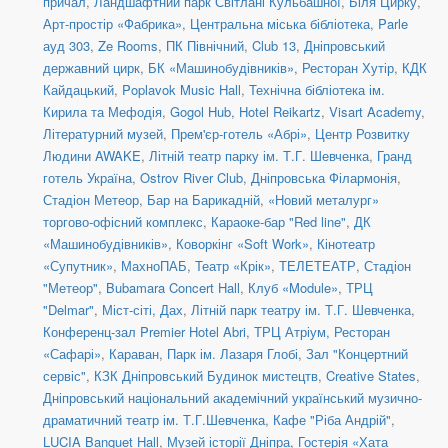
причал
,
Ландшафтний парк Світлані Кульбашної
,
Біля Цирку
,
Арт-простір «Фабрика»
,
Центральна міська бібліотека
,
Parle
ауд 303
,
Ze Rooms
,
ПК Північний
,
Club 13
,
Дніпровський
державний цирк
,
БК «Машинобудівників»
,
Ресторан Хутір
,
КДК
Кайдацький
,
Poplavok Music Hall
,
Технічна бібліотека ім.
Кирила та Мефодія
,
Gogol Hub
,
Hotel Reikartz
,
Visart Academy
,
Літературний музей
,
Прем'єр-готель «Абрі»
,
Центр Розвитку
Людини AWAKE
,
Літній театр парку ім. Т.Г. Шевченка
,
Гранд
готель Україна
,
Ostrov River Club
,
Дніпровська Філармонія
,
Стадіон Метеор
,
Бар на Барикадній
,
«Новий металург»
торгово-офісний комплекс
,
Караоке-бар "Red line"
,
ДК
«Машинобудівників»
,
Коворкінг «Soft Work»
,
Кінотеатр
«Супутник»
,
МахноПАБ
,
Театр «Крік»
,
ТЕЛЕТЕАТР
,
Стадіон
"Метеор"
,
Bubamara Concert Hall
,
Клуб «Module»
,
ТРЦ
"Delmar"
,
Міст-сіті, Дах
,
Літній парк театру ім. Т.Г. Шевченка
,
Конференц-зал Premier Hotel Abri
,
ТРЦ Атріум, Ресторан
«Сафарі»
,
Караван
,
Парк ім. Лазаря Глобі
,
Зал "Концертний
сервіс"
,
КЗК Дніпровський Будинок мистецтв
,
Creative States
,
Дніпровський національний академічний український музично-
драматичний театр ім. Т.Г.Шевченка
,
Кафе "Ріба Андрій"
,
LUCIA Banquet Hall
,
Музей історії Дніпра
,
Гостерія «Хата