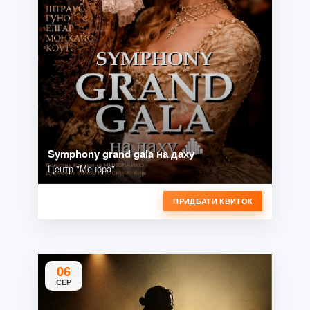
Symphony grand gala на даху
Центр "Менора"
ПРИДБАТИ КВИТОК
06
СЕР