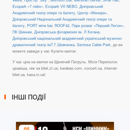
Ecopark «7 nebo»
,
Ecopark VII NEBO
,
Дніпровський
Академічний театр опери та балету
,
Центр «Менора»
,
Дніпровський Національний Академічний театр опери та
балету
,
PORT wine bar
,
ROOF42
,
Парк розваг «Перший Легіон»
,
ПК Шинник
,
Дніпровська філармонія ім. Л Когана
,
Дніпровський національний академічний український музично-
драматичний театр імТ.Г.Шевченка
,
Sentosa Cable Park
, де ви
можете завжди у нас Купити квиток.
У нас ціна на квитки на Щенячий Патруль. Місія Переполох
цікавіша, ніж на bilet.zt.ua, karabas.com, concert.ua, internet-
bilet.ua, kasa.in.ua!
ІНШІ ПОДІЇ
05