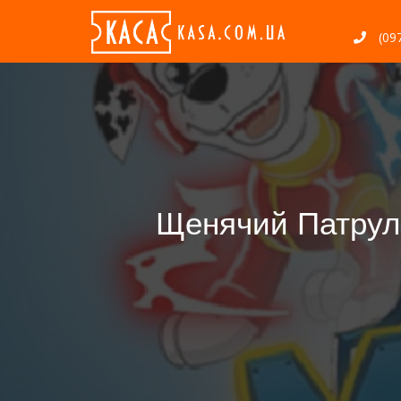
(097
Щенячий Патруль