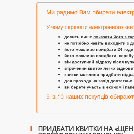
Ми радимо Вам обирати
елект
У чому переваги електронного кви
досить лише
показати його з е
не потрібно навіть виходити з д
його можливо придбати 24 години
його можливо придбати, перебув
він доступний відразу після куп
втрачений квиток легко віднови
квитки можливо придбати відраз
для проходу на захід достатньо
ви берете участь в економії папер
9 із 10 наших покупців обирают
ПРИДБАТИ КВИТКИ НА «ЩЕНЯ