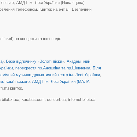
'янське, АМДТ ім. Лесі Українки (Нова сцена),
овлення телефоном, Квиток на e-mail, Безпечний
icket) на концерти та інші події.
а)
,
База відпочинку «Золоті піски»
,
Академічний
країнки
,
перехрестя пр.Аношкіна та пр.Шевченка
,
Біля
емічний музично-драматичний театр ім. Лесі Українки
,
 м. Кам'янського
,
АМДТ ім. Лесі Українки (МАЛА
пити квиток.
t.zt.ua, karabas.com, concert.ua, internet-bilet.ua,