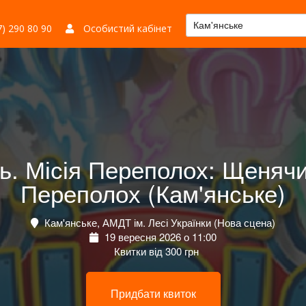
Кам'янське
) 290 80 90
Особистий кабінет
. Місія Переполох: Щенячий
Переполох (Кам'янське)
Кам'янське, АМДТ ім. Лесі Українки (Нова сцена)
19 вересня 2026 о 11:00
Квитки від 300 грн
Придбати квиток