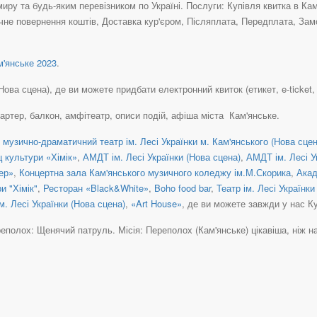
иру та будь-яким перевізником по Україні. Послуги: Купівля квитка в Кам
чне повернення коштів, Доставка кур'єром, Післяплата, Передплата, Зам
'янське 2023
.
ова сцена), де ви можете придбати електронний квиток (етикет, e-ticket, et
партер, балкон, амфітеатр, описи подій, афіша міста Кам'янське.
музично-драматичний театр ім. Лесі Українки м. Кам'янського (Нова сцен
 культури «Хімік»
,
АМДТ ім. Лесі Українки (Нова сцена)
,
АМДТ ім. Лесі У
ер»
,
Концертна зала Кам'янського музичного коледжу ім.М.Скорика
,
Акад
и "Хімік"
,
Ресторан «Black&White»
,
Boho food bar
,
Театр ім. Лесі Українки
. Лесі Українки (Нова сцена)
,
«Art House»
, де ви можете завжди у нас Ку
олох: Щенячий патруль. Місія: Переполох (Кам'янське) цікавіша, ніж на bile