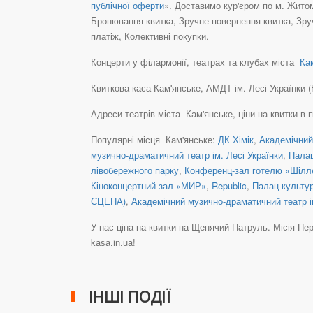
публічної оферти
». Доставимо кур'єром по м. Житом
Бронювання квитка, Зручне повернення квитка, Зру
платіж, Колективні покупки.
Концерти у філармонії, театрах та клубах міста
Кам
Квиткова каса Кам'янське, АМДТ ім. Лесі Українки (Н
Адреси театрів міста Кам'янське, ціни на квитки в 
Популярні місця Кам'янське:
ДК Хімік
,
Академічний 
музично-драматичний театр ім. Лесі Українки
,
Палац
лівобережного парку
,
Конференц-зал готелю «Шілл
Кіноконцертний зал «МИР»
,
Republic
,
Палац культур
СЦЕНА)
,
Академічний музично-драматичний театр ім
У нас ціна на квитки на Щенячий Патруль. Місія Переп
kasa.in.ua!
ІНШІ ПОДІЇ