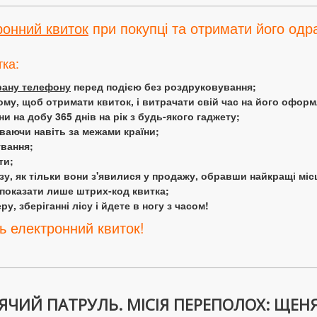
ронний квиток
при покупці та отримати його одра
тка:
крану телефону
перед подією без роздруковування;
ому, щоб отримати квиток, і витрачати свій час на його офор
 на добу 365 днів на рік з будь-якого гаджету;
аючи навіть за межами країни;
ування;
ти;
у, як тільки вони з'явилися у продажу, обравши найкращі міс
 показати лише штрих-код квитка;
у, зберіганні лісу і йдете в ногу з часом!
ь електронний квиток!
ЧИЙ ПАТРУЛЬ. МІСІЯ ПЕРЕПОЛОХ: ЩЕНЯ