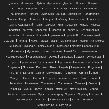
Долина
Долинське
Дубно
Дубровиця
Дунаївці
Жашків
Жидачів
Житомир
Жмеринка
Жовква
Жовті води
Заліщики
Запоріжжя
Звенигородка
Звягель
Здолбунів
Зеньків
Знам'янка
Золотоноша
Золочів
Ківерці
Калинівка
Калуш
Кам'янець-Подільський
Кам'янське
Камінь-Каширський
Канів
Карлівка
Київ
Кобеляки
Ковель
Козова
Коломия
Конотоп
Коростень
Коростишів
Корсунь-Шевченківський
Костопіль
Котельва
Красилів
Кременчук
Кривий Ріг
Кропивницький
Ладижин
Лохвиця
Лубни
Луцьк
Львів
Магдалинівка
Малин
Маньковка
Миколаїв
Миколаїв, Львівська обл.
Миргород
Могилів-Подольський
Мостиська
Мукачево
Ніжин
Нетішин
Новий Буг
Нововолинськ
Новомосковськ
Новояворівськ
Обухів
Ові́діополь
Одеса
Олександрія
Острог
Первомайськ
Перещепине
Переяслав
Пирятин
Погребище
Подільськ
Полонне
Полтава
Рівне
Радехів
Радомишль
Роздільна
Ромни
с. Бабурка
Сарни
Світловодськ
Свалява
Сквира
Сколе
Славута
Сміла
Сокаль
Старокостянтинів
Стрий
Суми
Тальне
Тернопіль
Тисмениця
Тростянець
Трускавець
Тульчин
Ужгород
Українка
Умань
Фастів
Харків
Хмільник
Хмельницький
Хорол
Хорошів
Христинівка
Хуст
Червоноград
Черкаси
Чернівці
Чернігів
Чорноморськ
Шепетівка
Южноукраїнськ
Яготин
Яремче
Магазин українського вина