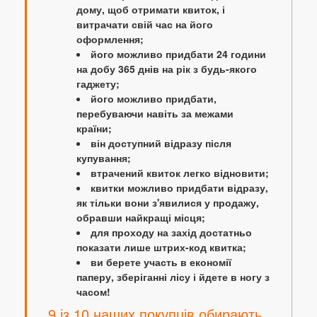
дому, щоб отримати квиток, і
витрачати свій час на його
оформлення;
його можливо придбати 24 години
на добу 365 днів на рік з будь-якого
гаджету;
його можливо придбати,
перебуваючи навіть за межами
країни;
він доступний відразу після
купування;
втрачений квиток легко відновити;
квитки можливо придбати відразу,
як тільки вони з'явилися у продажу,
обравши найкращі місця;
для проходу на захід достатньо
показати лише штрих-код квитка;
ви берете участь в економії
паперу, зберіганні лісу і йдете в ногу з
часом!
9 із 10 наших покупців обирають