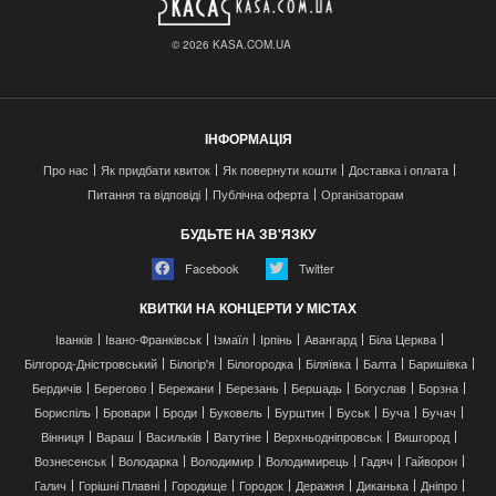
© 2026 KASA.COM.UA
ІНФОРМАЦІЯ
Про нас
Як придбати квиток
Як повернути кошти
Доставка і оплата
Питання та відповіді
Публічна оферта
Організаторам
БУДЬТЕ НА ЗВ'ЯЗКУ
Facebook
Twitter
КВИТКИ НА КОНЦЕРТИ У МІСТАХ
Іванків
Івано-Франківськ
Ізмаїл
Ірпінь
Авангард
Біла Церква
Білгород-Дністровський
Білогір'я
Білогородка
Біляївка
Балта
Баришівка
Бердичів
Берегово
Бережани
Березань
Бершадь
Богуслав
Борзна
Бориспіль
Бровари
Броди
Буковель
Бурштин
Буськ
Буча
Бучач
Вінниця
Вараш
Васильків
Ватутіне
Верхньодніпровськ
Вишгород
Вознесенськ
Володарка
Володимир
Володимирець
Гадяч
Гайворон
Галич
Горішні Плавні
Городище
Городок
Деражня
Диканька
Дніпро