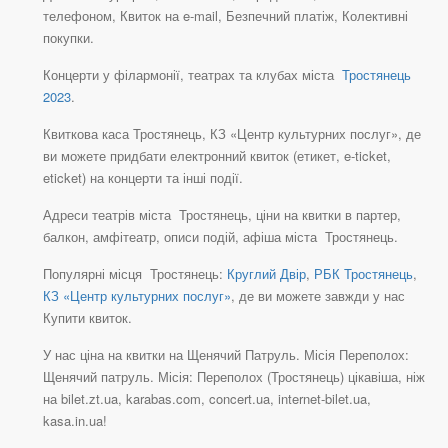
телефоном, Квиток на e-mail, Безпечний платіж, Колективні
покупки.
Концерти у філармонії, театрах та клубах міста
Тростянець
2023
.
Квиткова каса Тростянець, КЗ «Центр культурних послуг», де
ви можете придбати електронний квиток (етикет, e-ticket,
eticket) на концерти та інші події.
Адреси театрів міста Тростянець, ціни на квитки в партер,
балкон, амфітеатр, описи подій, афіша міста Тростянець.
Популярні місця Тростянець:
Круглий Двір
,
РБК Тростянець
,
КЗ «Центр культурних послуг»
, де ви можете завжди у нас
Купити квиток.
У нас ціна на квитки на Щенячий Патруль. Місія Переполох:
Щенячий патруль. Місія: Переполох (Тростянець) цікавіша, ніж
на bilet.zt.ua, karabas.com, concert.ua, internet-bilet.ua,
kasa.in.ua!