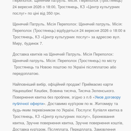
Переполох: Щенячий патруль. Місія: Переполох (Тростянець)
24 вересня 2026 о 18:00, Тростянець, КЗ «Центр культурних
послуг» по ціні від 350 грн.
Щенячий Патруль. Місія Переполох: Щенячий патруль. Місія:
Переполох (Тростянець) відбудеться 24 вересня 2026 о 18:00 в
Тростянець, КЗ «Центр культурних послуг» за адресою вул.
Миру, будинок 7.
Доставка квитків на Щенячий Патруль. Місія Переполох:
Щенячий патруль. Місія: Переполох (Тростянець) по місту
Тростянець та Новою поштою по Україні післяплатою або
передоплатою.
Найповніший вибір, офіційний продаж! Приймаємо карти
Нацкешбек! Кешбек, Вовина тисяча, Тисяча Зеленського.
Повернення квитка без проблем, згідно з п.6 «
Умов договору
публічної оферти
». Доставимо кур'єром по м. Житомиру та
будь-яким перевізником по Україні. Послуги: Купівля квитка в
Тростянець, КЗ «Центр культурних послуг», Бронювання
квитка, Зручне повернення квитка, Зручне повернення коштів,
Доставка кур'єром, Післяплата, Передплата, Замовлення