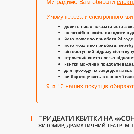
Ми радимо Вам обирати
елект
У чому переваги електронного кви
досить лише
показати його з е
не потрібно навіть виходити з д
його можливо придбати 24 години
його можливо придбати, перебув
він доступний відразу після куп
втрачений квиток легко віднови
квитки можливо придбати відраз
для проходу на захід достатньо
ви берете участь в економії папер
9 із 10 наших покупців обирают
ПРИДБАТИ КВИТКИ НА ««СОН Л
ЖИТОМИР, ДРАМАТИЧНИЙ ТЕАТР ІМ. І. КО