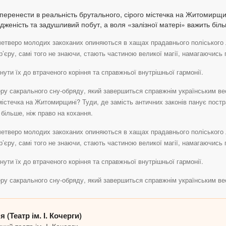
еренести в реальність брутального, сірого містечка на Житомирщин
женість та задушливий побут, а воля «залізної матері» важить біль
четверо молодих закоханих опиняються в хащах прадавнього поліського л
кар’єру, самі того не знаючи, стають частиною великої магії, намагаючись
ути їх до втраченого коріння та справжньої внутрішньої гармонії.
еру сакрального сну-обряду, який завершиться справжнім українським ве
містечка на Житомирщині? Туди, де замість античних законів панує пост
більше, ніж право на кохання.
четверо молодих закоханих опиняються в хащах прадавнього поліського л
кар’єру, самі того не знаючи, стають частиною великої магії, намагаючись
ути їх до втраченого коріння та справжньої внутрішньої гармонії.
еру сакрального сну-обряду, який завершиться справжнім українським ве
 (Театр ім. І. Кочерги)