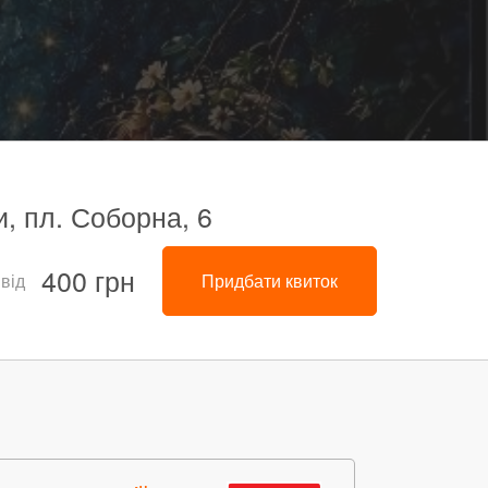
и, пл. Соборна, 6
400 грн
 від
Придбати квиток