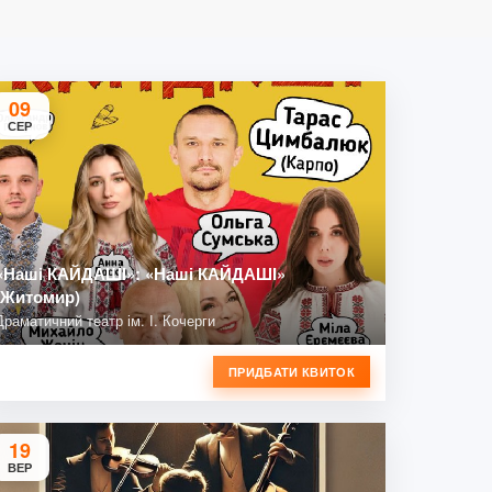
09
СЕР
«Наші КАЙДАШІ»: «Наші КАЙДАШІ»
(Житомир)
Драматичний театр ім. І. Кочерги
ПРИДБАТИ КВИТОК
19
ВЕР