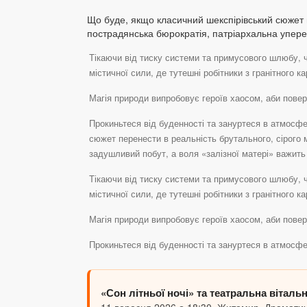
Що буде, якщо класичний шекспірівський сюжет п
пострадянська бюрократія, патріархальна уперед
Тікаючи від тиску системи та примусового шлюбу, 
містичної сили, де тутешні робітники з гранітного 
Магія природи випробовує героїв хаосом, аби поверн
Прокиньтеся від буденності та зануртеся в атмосф
сюжет перенести в реальність брутального, сірого 
задушливий побут, а воля «залізної матері» важить 
Тікаючи від тиску системи та примусового шлюбу, 
містичної сили, де тутешні робітники з гранітного 
Магія природи випробовує героїв хаосом, аби поверн
Прокиньтеся від буденності та зануртеся в атмосф
«Сон літньої ночі» та театральна вітальня