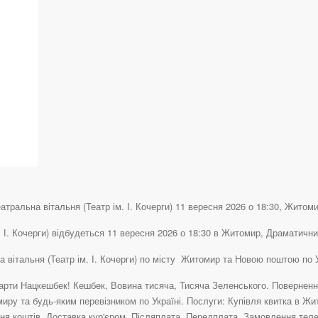
атральна вітальня (Театр ім. І. Кочерги) 11 вересня 2026 о 18:30, Житомир
. І. Кочерги) відбудеться 11 вересня 2026 о 18:30 в Житомир, Драматични
ьна вітальня (Театр ім. І. Кочерги) по місту Житомир та Новою поштою по
рти Нацкешбек! Кешбек, Вовина тисяча, Тисяча Зеленського. Повернення 
иру та будь-яким перевізником по Україні. Послуги: Купівля квитка в Жи
ня коштів, Доставка кур'єром, Післяплата, Передплата, Замовлення теле