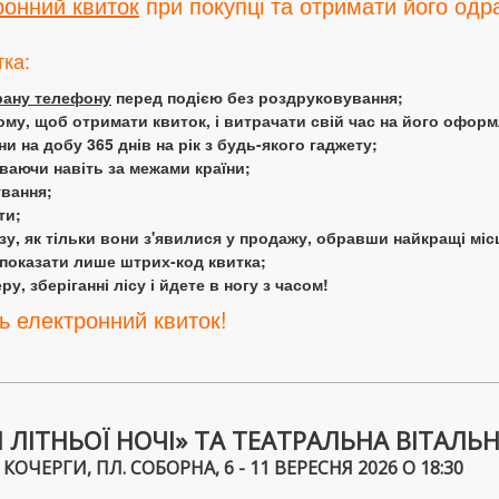
ронний квиток
при покупці та отримати його одра
тка:
крану телефону
перед подією без роздруковування;
ому, щоб отримати квиток, і витрачати свій час на його офор
 на добу 365 днів на рік з будь-якого гаджету;
аючи навіть за межами країни;
ування;
ти;
у, як тільки вони з'явилися у продажу, обравши найкращі міс
 показати лише штрих-код квитка;
у, зберіганні лісу і йдете в ногу з часом!
ь електронний квиток!
ІТНЬОЇ НОЧІ» ТА ТЕАТРАЛЬНА ВІТАЛЬНЯ 
ЧЕРГИ, ПЛ. СОБОРНА, 6 - 11 ВЕРЕСНЯ 2026 О 18:30