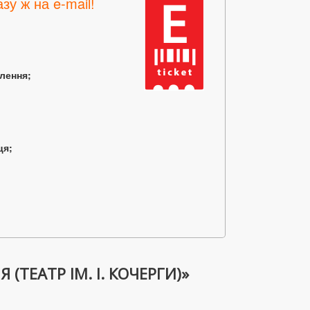
зу ж на e-mail!
млення;
ця;
(ТЕАТР ІМ. І. КОЧЕРГИ)»