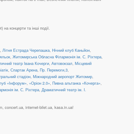
) на концерти та інші події.
,
Літня Естрада Черепашка
,
Нічний клуб Каньйон
,
ляльок
,
Житомирська Обласна Філармонія ім. С. Ріхтера
,
ичний театр Івана Кочерги
,
Автовокзал
,
Місцевий
іатік
,
Спартак Арена
,
Пр. Перемоги,3
,
тральний стадіон
,
Міжнародний аеропорт Житомир
,
луб «Інфорум»
,
«Оріон 2.0»
,
Пивна альтанка «Кочерга»
,
монія ім. С. Ріхтера
,
Драматичний театр ім. І.
 concert.ua, internet-bilet.ua, kasa.in.ua!