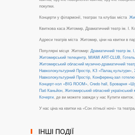
покупки.
Концерти у філармонії, театрах та клубах міста
Жит
Квиткова каса Житомир, Драматичний театр ім. І. Коч
Адреси театрів міста Житомир, ціни на квитки в па
Популярні місця Житомир:
Драматичний театр ім. І
Житомирський телецентр
,
MIAMI ART-CLUB
,
Готель
Житомирський обласний музично-драматичний театр 
Навколокультурний Простір
,
КЗ «Палац культури»
,
Навколокультурний Простір
,
Конференц-зал готелю
Концерт-хол «BIG ROOM»
,
Credo hall
,
Броварня «Ш
Паб Каньйон
,
Житомирський обласний український м
Кочерги
, де ви можете завжди у нас Купити квиток.
У нас ціна на квитки на «Сон літньої ночі» та театраль
ІНШІ ПОДІЇ