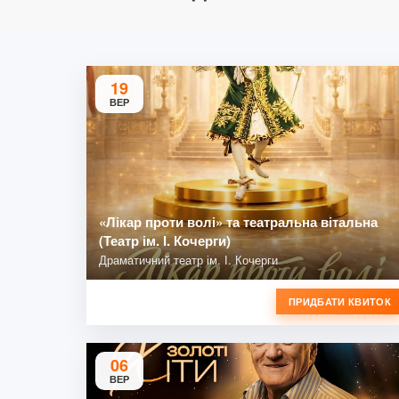
19
ВЕР
«Лікар проти волі» та театральна вітальна
(Театр ім. І. Кочерги)
Драматичний театр ім. І. Кочерги
ПРИДБАТИ КВИТОК
06
ВЕР