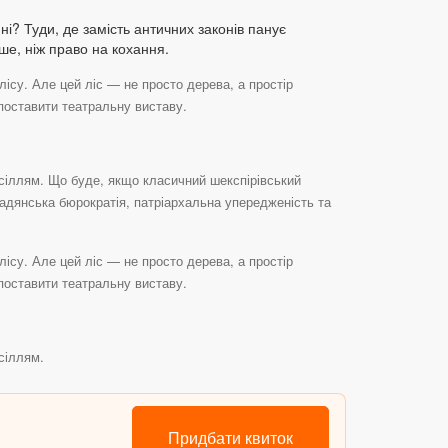
і? Туди, де замість античних законів панує
ше, ніж право на кохання.
ісу. Але цей ліс — не просто дерева, а простір
 поставити театральну виставу.
сіллям. Що буде, якщо класичний шекспірівський
радянська бюрократія, патріархальна упередженість та
ісу. Але цей ліс — не просто дерева, а простір
 поставити театральну виставу.
сіллям.
Придбати квиток