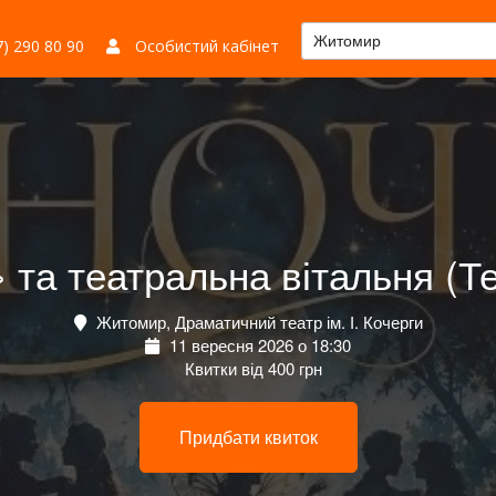
Житомир
) 290 80 90
Особистий кабінет
 та театральна вітальня (Теа
Житомир, Драматичний театр ім. І. Кочерги
11 вересня 2026 о 18:30
Квитки від 400 грн
Придбати квиток