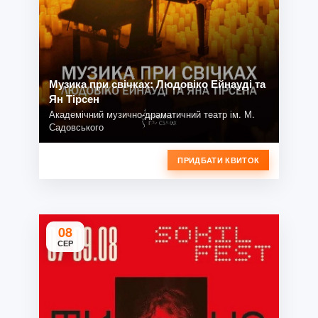
Музика при свічках: Людовіко Ейнауді та
Ян Тірсен
Академічний музично-драматичний театр ім. М.
Садовського
ПРИДБАТИ КВИТОК
08
СЕР