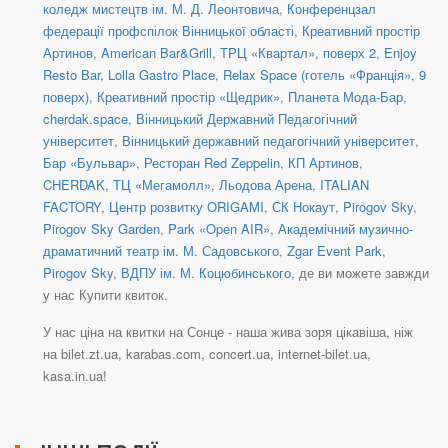
коледж мистецтв ім. М. Д. Леонтовича
,
Конференцзал
федерації профспілок Вінницької області
,
Креативний простір
Артинов
,
American Bar&Grill
,
ТРЦ «Квартал», поверх 2
,
Enjoy
Resto Bar
,
Lolla Gastro Place
,
Relax Space (готель «Франція», 9
поверх)
,
Креативний простір «Щедрик»
,
Планета Мода-Бар
,
cherdak.space
,
Вінницький Державний Педагогічний
університет
,
Вінницький державний педагогічний університет
,
Бар «Бульвар»
,
Ресторан Red Zeppelin
,
КП Артинов
,
CHERDAK
,
ТЦ «Мегамолл», Льодова Арена
,
ITALIAN
FACTORY
,
Центр розвитку ORIGAMI
,
СК Нокаут
,
Pirogov Sky
,
Pirogov Sky Garden
,
Park «Open AIR»
,
Академічний музично-
драматичний театр ім. М. Садовського
,
Zgar Event Park
,
Pirogov Sky
,
ВДПУ ім. М. Коцюбинського
, де ви можете завжди
у нас Купити квиток.
У нас ціна на квитки на Сонце - наша жива зоря цікавіша, ніж
на bilet.zt.ua, karabas.com, concert.ua, internet-bilet.ua,
kasa.in.ua!