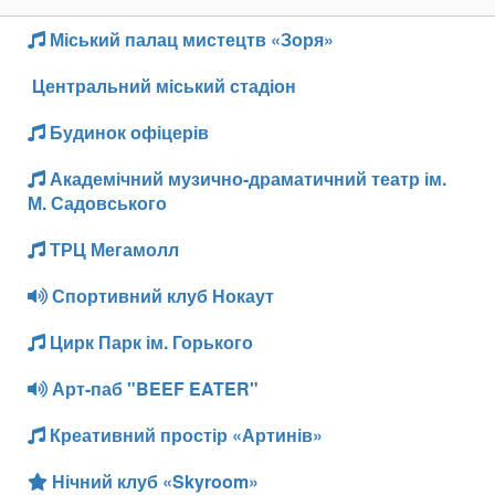
Міський палац мистецтв «Зоря»
Центральний міський стадіон
Будинок офіцерів
Академічний музично-драматичний театр ім.
М. Садовського
ТРЦ Мегамолл
Спортивний клуб Нокаут
Цирк Парк ім. Горького
Арт-паб "BEEF EATER"
Креативний простір «Артинів»
Нічний клуб «Skyroom»