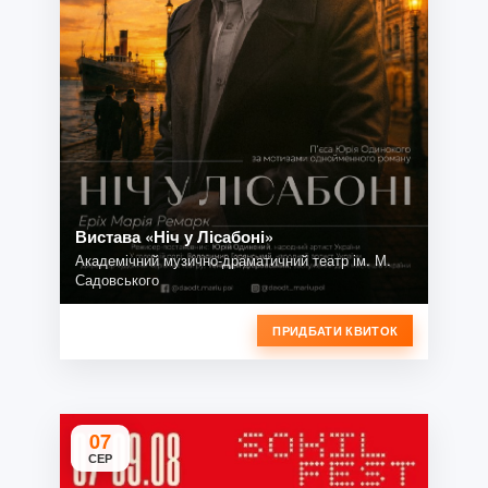
Вистава «Ніч у Лісабоні»
Академічний музично-драматичний театр ім. М.
Садовського
ПРИДБАТИ КВИТОК
07
СЕР