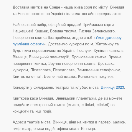
Доставка квитків на Сонце - наша жива зоря по місту Вінниця
та Новою поштою по Україні післяплатою або передоплатою.
Найповніший вибір, офіційний продаж! Приймаємо карти
Нацкешбек! Кешбек, Вовина тисяча, Тисяча Зеленського.
Повернення квитка без проблем, згідно з п.6 «
Умов договору
публічної оферти
». Доставимо кур'єром по м. Житомиру та
будь-яким перевізником по Україні. Послуги: Купівля квитка в
Вінниця, Вінницький планетарій, Бронювання квитка, Зручне
повернення квитка, Зручне повернення коштів, Доставка
кур'єром, Післяплата, Передплата, Замовлення телефоном,
Квиток на e-mail, Безпечний платіж, Колективні покупки.
Концерти у філармонії, театрах та клубах міста
Вінниця 2023
.
Квиткова каса Вінниця, Вінницький планетарій, де ви можете
придбати електронний квиток (етикет, e-ticket, eticket) на
концерти та інші події.
Адреси театрів міста Вінниця, ціни на квитки в партер, балкон,
амфітеатр, описи подій, афіша міста Вінниця.