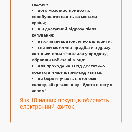
гаджету;
його можливо придбати,
перебуваючи навіть за межами
країни;
він доступний відразу після
купування;
втрачений квиток легко відновити;
квитки можливо придбати відразу,
як тільки вони з'явилися у продажу,
обравши найкращі місця;
для проходу на захід достатньо
показати лише штрих-код квитка;
ви берете участь в економії
паперу, зберіганні лісу і йдете в ногу з
часом!
9 із 10 наших покупців обирають
електронний квиток!