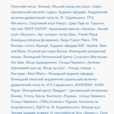
Популярні місця Вінниця:
Міський палац мистецтв «Зоря»
,
Центральний міський стадіон
,
Будинок офіцерів
,
Академічний
музично-драматичний театр ім. М. Садовського
,
ТРЦ
Мегамолл
,
Спортивний клуб Нокаут
,
Цирк Парк ім. Горького
,
Арт-паб "BEEF EATER"
,
Креативний простір «Артинів»
,
Нічний
клуб «Skyroom»
,
Арт галерея «Інтер Шик»
,
Feride Plaza
,
Вінницька обласна філармонія
,
Люди Fusion Place
,
ТРК
Вінтера
,
готель Франція
,
Будинок офіцерів ВВС України
,
Beer
and Blues
,
Клубний ресторан Велюр
,
Вінницький залізничний
вокзал
,
Вінницький Регіональний Центр Сучасного Мистецтва
Арт-Шик
,
Місце відправлення
,
Площа Перемоги
,
Артинов -
Креативний простір
,
Місце зустрічі – Площа победи, 1
,
Ресторан «Mont Blanc»
,
Вінницький будинок офіцерів
,
Вінницький обласний академічний український музично-
драматичний театр ім. М.К.Садовського
,
#CHERDAK
,
AURA
,
Papan
,
Молодіжний центр "Квадрат"
,
Центральний автовокзал
Вінниці
,
Готель Savoy
,
Кінотеатр «Родина»
,
площа Перемоги
,
Площа Перемоги
,
СКВЦ Блокпост Підкова
,
Кінотеатр ім.
Коцюбинського
,
ВДПУ ім. М. Коцюбинського
,
Вінниця вул.
Чехова (кінцева зупинка 10 троллейбусів біля «Дрошу»)
,
Село