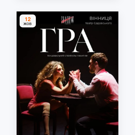
12
ЖОВ