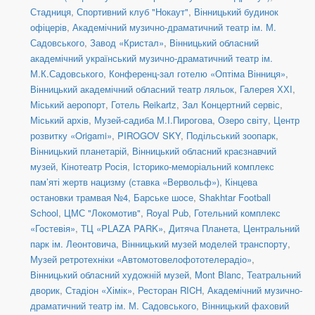
Стадниця
,
Спортивний клуб "Нокаут"
,
Вінницький будинок
офіцерів
,
Академічний музично-драматичний театр ім. М.
Садовського
,
Завод «Кристал»
,
Вінницький обласний
академічний український музично-драматичний театр ім.
М.К.Садовського
,
Конференц-зал готелю «Оптіма Вінниця»
,
Вінницький академічний обласний театр ляльок
,
Галерея ХХІ
,
Міський аеропорт
,
Готель Reikartz
,
Зал Концертний сервіс
,
Міський архів
,
Музей-садиба М.І.Пирогова
,
Озеро світу
,
Центр
розвитку «Origami»
,
PIROGOV SKY
,
Подільський зоопарк
,
Вінницький планетарій
,
Вінницький обласний краєзнавчий
музей
,
Кінотеатр Росія
,
Історико-меморіальний комплекс
пам’яті жертв нацизму (ставка «Вервольф»)
,
Кінцева
остановки трамвая №4, Барське шосе
,
Shakhtar Football
School
,
ЦМС "Локомотив"
,
Royal Pub
,
Готельний комплекс
«Гостевія»
,
ТЦ «PLAZA PARK»
,
Дитяча Планета
,
Центральний
парк ім. Леонтовича
,
Вінницький музей моделей транспорту
,
Музей ретротехніки «Автомотовелофототелерадіо»
,
Вінницький обласний художній музей
,
Mont Blanc
,
Театральний
дворик
,
Стадіон «Хімік»
,
Ресторан RICH
,
Академічний музично-
драматичний театр ім. М. Садовського
,
Вінницький фаховий