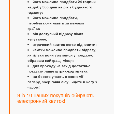
його можливо придбати 24 години
на добу 365 днів на рік з будь-якого
гаджету;
його можливо придбати,
перебуваючи навіть за межами
країни;
він доступний відразу після
купування;
втрачений квиток легко відновити;
квитки можливо придбати відразу,
як тільки вони з'явилися у продажу,
обравши найкращі місця;
для проходу на захід достатньо
показати лише штрих-код квитка;
ви берете участь в економії
паперу, зберіганні лісу і йдете в ногу з
часом!
9 із 10 наших покупців обирають
електронний квиток!