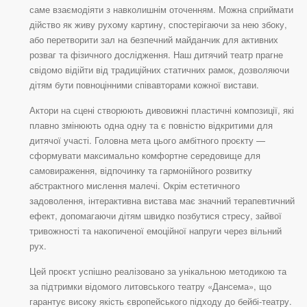
саме взаємодіяти з навколишнім оточенням. Можна сприймати
дійство як живу рухому картину, спостерігаючи за нею збоку,
або перетворити зал на безпечний майданчик для активних
розваг та фізичного дослідження. Наш дитячий театр прагне
свідомо відійти від традиційних статичних рамок, дозволяючи
дітям бути повноцінними співавторами кожної вистави.
Актори на сцені створюють дивовижні пластичні композиції, які
плавно змінюють одна одну та є повністю відкритими для
дитячої участі. Головна мета цього амбітного проєкту —
сформувати максимально комфортне середовище для
самовираження, відпочинку та гармонійного розвитку
абстрактного мислення малечі. Окрім естетичного
задоволення, інтерактивна вистава має значний терапевтичний
ефект, допомагаючи дітям швидко позбутися стресу, зайвої
тривожності та накопиченої емоційної напруги через вільний
рух.
Цей проєкт успішно реалізовано за унікальною методикою та
за підтримки відомого литовського театру «Дансема», що
гарантує високу якість європейського підходу до бейбі-театру.