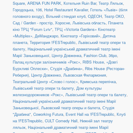
Square
,
ARENA FUN PARK
,
Котельня Ruіn Bar
,
Театр Ляльок
,
Городоцька, 106
,
Hotel Restaurant Kavalier
,
Готель «Львів» (біля
головного входу)
,
Вільний стендап клуб
,
ОДЕОН
,
Театр ОКО
,
Сад / Garden - простір, Хоросне, Львівська область
,
Планета
кіно ТРЦ "Forum Lviv"
,
ТРЦ «Victoria Gardens» Кінотеатр
«Multiplex»
,
ДеМанджаро
,
Кінотеатр «Горіховий»
,
Дитяча
планета
,
Территория !FESTrepublic
,
Львівський театр опери та
балету
,
Національний український драматичний театр імені
Марії Заньковецької
,
Центр Довженка
,
Fashion Club
,
36po
,
Палац культури залізничників «Рокс»
,
RIBS House
,
«Довгі
Бурхливі Оплески»
,
Студія «Драбина»
,
Ribs House (Ресторан-
Реберня)
,
Центр Довженко
,
Львовская Филармония
,
Театральний Центр «Слово і голос»
,
Кримська перепічка
,
Львівський театр опери та балету
,
Дом культуры
железнодорожников «Рокс»
,
Львівський театр опери та балету
,
Національний український драматичний театр імені Марії
Заньковецької
,
Львовский театр оперы и балета
,
Студія
"Драбина"
,
Coworking Futura
,
Event Hall на !FESTrepublic
,
Клуб
на !FESTrepublic
,
CULT Comedy Hall
,
Нижній зал театру
ляльок
,
Національний драматичний театр імені Марії