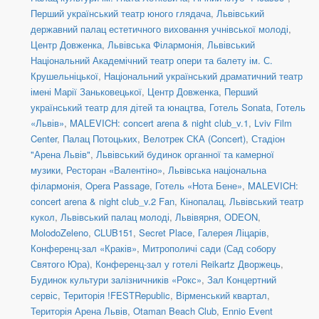
Перший український театр юного глядача
,
Львівський
державний палац естетичного виховання учнівської молоді
,
Центр Довженка
,
Львівська Філармонія
,
Львівський
Національний Академічний театр опери та балету ім. С.
Крушельніцької
,
Національний український драматичний театр
імені Марії Заньковецької
,
Центр Довженка
,
Перший
український театр для дітей та юнацтва
,
Готель Sonata
,
Готель
«Львів»
,
MALEVICH: concert arena & night club_v.1
,
Lviv Film
Center
,
Палац Потоцьких
,
Велотрек СКА (Concert)
,
Стадіон
"Арена Львів"
,
Львівський будинок органної та камерної
музики
,
Ресторан «Валентіно»
,
Львівська національна
філармонія
,
Opera Passage
,
Готель «Нота Бене»
,
MALEVICH:
concert arena & night club_v.2 Fan
,
Кінопалац
,
Львівський театр
кукол
,
Львівський палац молоді
,
Львівярня
,
ODEON
,
MolodoZeleno
,
CLUB151
,
Secret Place
,
Галерея Ліцарів
,
Конференц-зал «Краків»
,
Митрополичі сади (Сад собору
Святого Юра)
,
Конференц-зал у готелі Reikartz Дворжець
,
Будинок культури залізничників «Рокс»
,
Зал Концертний
сервіс
,
Територія !FESTRepublic
,
Вірменський квартал
,
Територія Арена Львів
,
Otaman Beach Club
,
Ennio Event