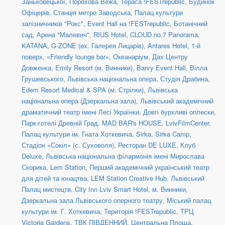
Заньковецької
,
Порохова Вежа
,
Тераса !FESTrepublic
,
Будинок
Офіцерів
,
Станція метро Заводська
,
Палац культури
залізничників "Рокс"
,
Event Hall на !FESTrepublic
,
Ботанічний
сад
,
Арена "Малевич"
,
RIUS Hotel
,
CLOUD no.7 Panorama
,
KATANA
,
G-ZONE (ex. Галерея Лицарів)
,
Antares Hotel, 1-й
поверх
,
«Friendly lounge bar»
,
Океанаріум
,
Дах Центру
Довженка
,
Emily Resort (м. Винники)
,
Barvy Event Hall
,
Вілла
Грушевського
,
Львівська національна опера
,
Студія Драбина
,
Edem Resort Medical & SPA (м. Стрілки)
,
Львівська
національна опера (Дзеркальна зала)
,
Львівський академічний
драматичний театр імені Лесі Українки
,
Довгі бурхливі оплески
,
Парк-готелі Древній Град
,
MAD BAR's HOUSE
,
LvivFilmCenter
,
Палац культури ім. Гната Хоткевича
,
Sirka
,
Sirka Camp
,
Стадіон «Сокіл» (с. Суховоля)
,
Ресторан DE LUXE
,
Клуб
Deluxe
,
Львівська національна філармонія імені Мирослава
Скорика
,
Lem Station
,
Перший академічний український театр
для дітей та юнацтва
,
LEM Station Creative Hub
,
Львівський
Палац мистецтв
,
City Inn Lviv Smart Hotel, м. Винники
,
Дзеркальна зала Львівського оперного театру
,
Міський палац
культури ім. Г. Хоткевича
,
Територія !FESTrepublic
,
ТРЦ
Victoria Gardens
,
ТВК ПІВДЕННИЙ, Центральна Площа
,