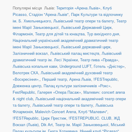
Популярні місця Львів:
Територія «Арена Львів»
,
Клуб
Picasso
,
Стадіон "Арена Львів"
,
Парк Культури та відпочинку
ім. Б. Хмельницького
,
Львівський театр опери та балету
,
Театр
імені Марії Заньковецької
,
Львівський Державний Цирк
,
Філармонія
,
Театр для дітей та юнацтва
,
Тур вихідного дня
,
Національний український академічний драматичний театр
імені Марії Заньковецької
,
Львівський державний цирк
,
Залізничний вокзал
,
Львівський палац мистецтв
,
Львівський
драматичний театр ім. Лесі Українки
,
Театр пива «Правда»
,
Львівська копальня кави
,
Underground LUFT
,
Готель «Дністер»
,
Велотрек СКА
,
Львівський академічний духовний театр
«Воскресіння»,
,
Перший театр
,
Арена Львів
,
!FESTrepublic
,
Довженка центр
,
Палац культури залізничників «Рокс»
,
FestRepublic
,
Галерея «Опера Пасаж»
,
Малевич: concert arena
& night club
,
Львівський національний академічний театр опери
та балету
,
Львівський театр опери та балету
,
Львівська
Філармонія
,
Malevich Concert Arena
,
Клуб "Малевич"
,
!FESTRepublic
,
Цирк Престиж
,
!FESTREPUBLIC. CLUB
,
ЖД
Вокзал (Львів)
,
Dik Art
,
Театр ім. Марії Заньковецької
,
Міський
Палац культури ім. Гната Хоткевича
,
Нічний клуб "Picasso"
,