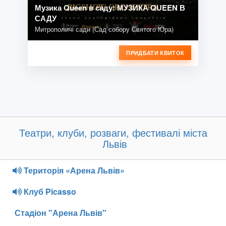
Музика Queen в саду: МУЗИКА QUEEN В
САДУ
Митрополичі сади (Сад собору Святого Юра)
ПРИДБАТИ КВИТОК
Театри, клуби, розваги, фестивалі міста
Львів
Територія «Арена Львів»
Клуб Picasso
Стадіон "Арена Львів"