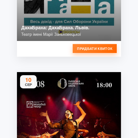
ДахаБраха: ДахаБраха. Львів.
Театр імені Марії Заньковецької
ПРИДБАТИ КВИТОК
10
СЕР