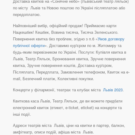
Доставка квитків на «Сонячне небо» (Львівський театр ляльок)
по місту Львів та Новою поштою по Україні післяплатою або
передоплатою.
Найповніший вибір, офіційний продаж! Приймаємо карти
Нацкешбек! Кешбек, Вовина тисяча, Тисяча Зеленського.
Повернення квитка без проблем, згідно з п.6 «
Умов договору
публічної оферти
». Доставимо кур'єром по м. Житомиру та
будь-яким перевізником по Україні. Послуги: Купівля квитка в
Львів, Театр Ляльок, Бронювання квитка, Зручне повернення
квитка, Зручне повернення коштів, Доставка кур'єром,
Післяплата, Передплата, Замовлення телефоном, Квиток на e-
mail, Безпечний платіж, Колективні покупки.
Концерти у філармонії, театрах та клубах міста
Львів 2023
.
Квиткова каса Львів, Театр Ляльок, де ви можете придбати
електронний квиток (етикет, e-ticket, eticket) на концерти та
інші події.
Адреси театрів міста Львів, ціни на квитки в партер, балкон,
амфітеатр, описи подій, афіша міста Львів.