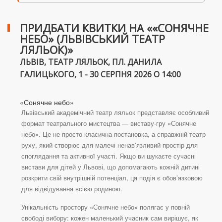
ПРИДБАТИ КВИТКИ НА ««СОНЯЧНЕ
НЕБО» (ЛЬВІВСЬКИЙ ТЕАТР
ЛЯЛЬОК)»
ЛЬВІВ, ТЕАТР ЛЯЛЬОК, ПЛ. ДАНИЛА
ГАЛИЦЬКОГО, 1 - 30 СЕРПНЯ 2026 О 14:00
«Сонячне небо»
Львівський академічний театр ляльок представляє особливий
формат театрального мистецтва — виставу-гру «Сонячне
небо». Це не просто класична постановка, а справжній театр
руху, який створює для малечі ненав’язливий простір для
споглядання та активної участі. Якщо ви шукаєте сучасні
вистави для дітей у Львові, що допомагають кожній дитині
розкрити свій внутрішній потенціал, ця подія є обов’язковою
для відвідування всією родиною.
Унікальність простору «Сонячне небо» полягає у повній
свободі вибору: кожен маленький учасник сам вирішує, як