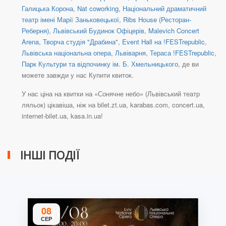
Галицька Корона
,
Nat coworking
,
Національний драматичний
театр імені Марії Заньковецької
,
Ribs House (Ресторан-
Реберня)
,
Львівський Будинок Офіцерів
,
Malevich Concert
Arena
,
Творча студія "Драбина"
,
Event Hall на !FESTrepublic
,
Львівська національна опера
,
Львіварня
,
Тераса !FESTrepublic
,
Парк Культури та відпочинку ім. Б. Хмельницького
, де ви
можете завжди у нас Купити квиток.
У нас ціна на квитки на «Сонячне небо» (Львівський театр
ляльок) цікавіша, ніж на bilet.zt.ua, karabas.com, concert.ua,
internet-bilet.ua, kasa.in.ua!
ІНШІ ПОДІЇ
08
СЕР