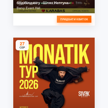
бодібілдингу «Шлях Нептуна»
Barvy Event Hall
ПРИДБАТИ КВИТОК
27
СЕР