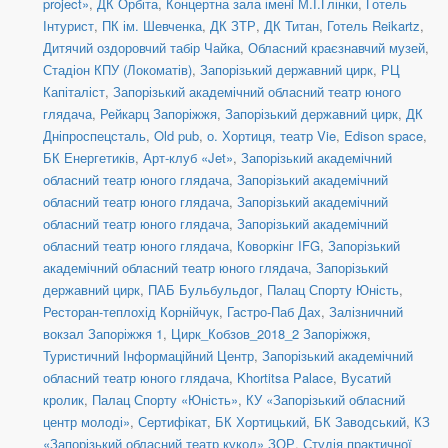
project»
,
ДК Орбіта
,
Концертна зала іменi М.І.Глінки
,
Готель
Інтурист
,
ПК ім. Шевченка
,
ДК ЗТР
,
ДК Титан
,
Готель Reikartz
,
Дитячий оздоровчий табір Чайка
,
Обласний краєзнавчий музей
,
Стадіон КПУ (Локоматів)
,
Запорізький державний цирк
,
РЦ
Капіталіст
,
Запорізький академічний обласний театр юного
глядача
,
Рейкарц Запоріжжя
,
Запорізький державний цирк
,
ДК
Дніпроспецсталь
,
Old pub
,
о. Хортиця, театр Vie
,
Edison space
,
БК Енергетиків
,
Арт-клуб «Jet»
,
Запорізький академічний
обласний театр юного глядача
,
Запорізький академічний
обласний театр юного глядача
,
Запорізький академічний
обласний театр юного глядача
,
Запорізький академічний
обласний театр юного глядача
,
Коворкінг IFG
,
Запорізький
академічний обласний театр юного глядача
,
Запорізький
державний цирк
,
ПАБ Бульбульдог
,
Палац Спорту Юність
,
Ресторан-теплохід Корнійчук
,
Гастро-Паб Дах
,
Залізничний
вокзал Запоріжжя 1
,
Цирк_Кобзов_2018_2 Запоріжжя
,
Туристичний Інформаційний Центр
,
Запорізький академічний
обласний театр юного глядача
,
Khortitsa Palace
,
Вусатий
кролик
,
Палац Спорту «Юність»
,
КУ «Запорізький обласний
центр молоді»
,
Сертифікат
,
БК Хортицький
,
БК Заводський
,
КЗ
«Запорізький обласний театр кукол» ЗОР
,
Студія практичної