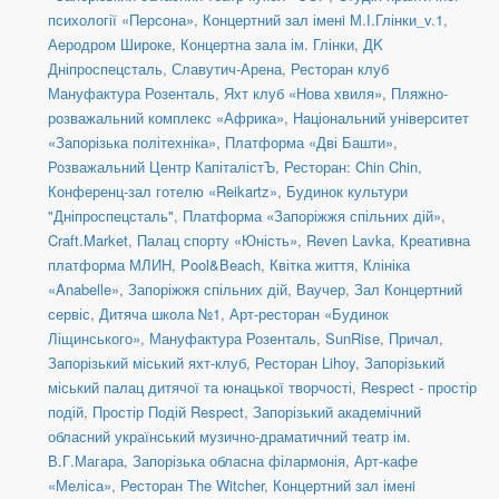
психології «Персона»
,
Концертний зал іменi М.І.Глінки_v.1
,
Аеродром Широке
,
Концертна зала ім. Глінки
,
ДK
Дніпроспецсталь
,
Славутич-Арена
,
Ресторан клуб
Мануфактура Розенталь
,
Яхт клуб «Нова хвиля»
,
Пляжно-
розважальний комплекс «Африка»
,
Національний університет
«Запорізька політехніка»
,
Платформа «Дві Башти»
,
Розважальний Центр КапіталістЪ
,
Ресторан: Chin Chin
,
Конференц-зал готелю «Reikartz»
,
Будинок культури
"Дніпроспецсталь"
,
Платформа «Запоріжжя спільних дій»
,
Craft.Market
,
Палац спорту «Юність»
,
Reven Lavka
,
Креативна
платформа МЛИН
,
Pool&Beach
,
Квітка життя
,
Клініка
«Anabelle»
,
Запоріжжя спільних дій
,
Ваучер
,
Зал Концертний
сервіс
,
Дитяча школа №1
,
Арт-ресторан «Будинок
Ліщинського»
,
Мануфактура Розенталь
,
SunRise
,
Причал
,
Запорізький міський яхт-клуб
,
Ресторан Lihoy
,
Запорізький
міський палац дитячої та юнацької творчості
,
Respect - простір
подій
,
Простір Подій Respect
,
Запорізький академічний
обласний український музично-драматичний театр ім.
В.Г.Магара
,
Запорізька обласна філармонія
,
Арт-кафе
«Меліса»
,
Ресторан The Witcher
,
Концертний зал іменi