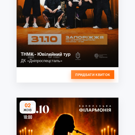
ТНМК - Ювілейний тур
ДК «Дніпроспецсталь»
ПРИДБАТИ КВИТОК
02
ЖОВ