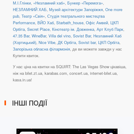
М.І.Глінки
,
«Незламний хаб»
,
Бункер «Перемога»
,
НЕЗЛАМНИЙ ХАБ
,
Музей архітектури Запоріжжя
,
One more
pub
,
Театр «Свія»
,
Студія театрального мистецтва
Performance
,
ВЙО Хаб
,
Starbath_house
,
Офіс Амвей
,
ЦКП
Орбіта
,
Secret Place
,
Кінотеатр ім. Довженка
,
Арт Клуб Парк
,
47.35 Bar
,
WineBar
,
Villa del vino
,
Sovist Bar
,
Незламний Хаб
(Хортицький)
,
Nice Vibe
,
ДК Орбіта
,
Sovist bar
,
ЦКП Орбіта
,
Запорізька обласна філармонія
, де ви можете завжди у нас
Купити квиток.
У нас ціна на квитки на SQUIRT: The Las Vegas Show цікавіша,
ніж на bilet.zt.ua, karabas.com, concert.ua, internet-bilet.ua,
kasa.in.ua!
ІНШІ ПОДІЇ