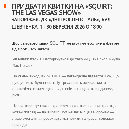
ПРИДБАТИ КВИТКИ НА «SQUIRT:
THE LAS VEGAS SHOW»
ЗАПОРІЖЖЯ, ДК «ДНІПРОСПЕЦСТАЛЬ», БУЛ.
ШЕВЧЕНКА, 1 - 30 ВЕРЕСНЯ 2026 О 18:00
Шоу світового рівня SQUIRT: незабутня еротична феєрія
від зірок Лас-Вегаса!
Чи наважитесь ви доторкнутися до таємниці, яка сколихнула
Лас-Вегас?
На сцену виходить SQUIRT — легендарне відверте шоу, що
руйнує межі буденності. Тут реальність зливається з
фантазією, а мистецтво і чуттєвість танцюють в єдиному
ритмі.
Це вистава, де кожен рух перетворюється на пристрасть, а
кожен погляд — на виклик. Тут немає місця заборонам —
лише елегантна провокація, магнетизм та краса людської
природи.