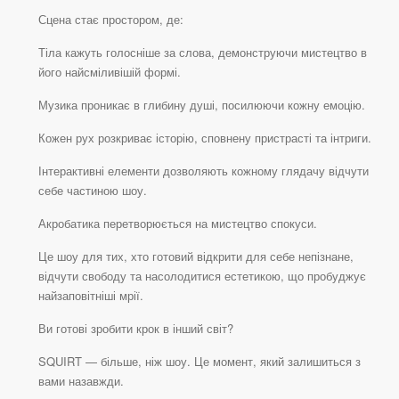
Сцена стає простором, де:
Тіла кажуть голосніше за слова, демонструючи мистецтво в
його найсміливішій формі.
Музика проникає в глибину душі, посилюючи кожну емоцію.
Кожен рух розкриває історію, сповнену пристрасті та інтриги.
Інтерактивні елементи дозволяють кожному глядачу відчути
себе частиною шоу.
Акробатика перетворюється на мистецтво спокуси.
Це шоу для тих, хто готовий відкрити для себе непізнане,
відчути свободу та насолодитися естетикою, що пробуджує
найзаповітніші мрії.
Ви готові зробити крок в інший світ?
SQUIRT — більше, ніж шоу. Це момент, який залишиться з
вами назавжди.