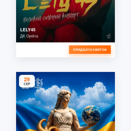
LELY45
ДК Орбіта
ПРИДБАТИ КВИТОК
29
СЕР