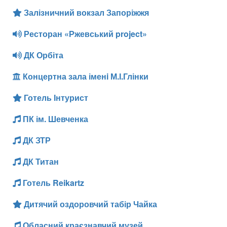
Залізничний вокзал Запоріжжя
Ресторан «Ржевський project»
ДК Орбіта
Концертна зала іменi М.І.Глінки
Готель Інтурист
ПК ім. Шевченка
ДК ЗТР
ДК Титан
Готель Reikartz
Дитячий оздоровчий табір Чайка
Обласний краєзнавчий музей