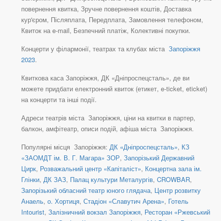
повернення квитка, Зручне повернення коштів, Доставка
кур'єром, Післяплата, Передплата, Замовлення телефоном,
Квиток на e-mail, Безпечний платіж, Колективні покупки.
Концерти у філармонії, театрах та клубах міста
Запоріжжя
2023
.
Квиткова каса Запоріжжя, ДК «Дніпроспецсталь», де ви
можете придбати електронний квиток (етикет, e-ticket, eticket)
на концерти та інші події.
Адреси театрів міста Запоріжжя, ціни на квитки в партер,
балкон, амфітеатр, описи подій, афіша міста Запоріжжя.
Популярні місця Запоріжжя:
ДК «Дніпроспецсталь»
,
КЗ
«ЗАОМДТ ім. В. Г. Магара» ЗОР
,
Запорізький Державний
Цирк
,
Розважальний центр «Капіталіст»
,
Концертна зала ім.
Глінки
,
ДК ЗАЗ
,
Палац культури Металургів
,
CROWBAR
,
Запорізький обласний театр юного глядача
,
Центр розвитку
Анаель
,
о. Хортиця
,
Стадіон «Славутич Арена»
,
Готель
Intourist
,
Залізничний вокзал Запоріжжя
,
Ресторан «Ржевський