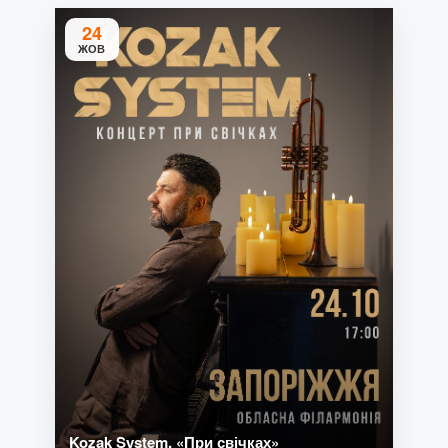
24
ЖОВ
Kozak System. «При свічках»