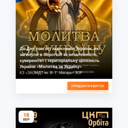
До Дня пам'яті захисників України, які
загинули в боротьбі за незалежність,
суверенітет і територіальну цілісність
України «Молитва за Україну»
КЗ «ЗАОМДТ ім. В. Г. Магара» ЗОР
ПРИДБАТИ КВИТОК
18
ВЕР