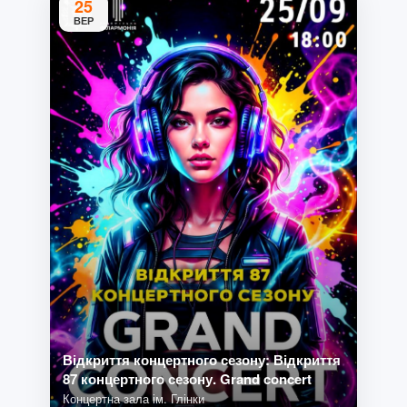
25
ВЕР
Відкриття концертного сезону: Відкриття
87 концертного сезону. Grand concert
Концертна зала ім. Глінки