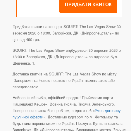
ПРИДБАТИ КВИТОК
Придбати квитки на концерт SQUIRT: The Las Vegas Show 30
вересня 2026 о 18:00, Запоріжжя, ДК «Дніпроспецсталь» по
ціні від 490 грн.
SQUIRT: The Las Vegas Show відбудеться 30 вересня 2026 о
18:00 в Запоріжжя, ДК «Дніпроспецсталь» за адресою бул.
Шевченка, 1.
Доставка квитків на SQUIRT: The Las Vegas Show по місту
Запоріжжя та Новою поштою по Україні післяплатою або
передоплатою.
Найповніший вибір, офіційний продаж! Приймаємо карти
Нацкешбек! Кешбек, Вовина тисяча, Тисяча Зеленського.
Повернення квитка без проблем, згідно з п.6 «
Умов договору
публічної оферти
». Доставимо кур'єром по м. Житомиру та
будь-яким перевізником по Україні. Послуги: Купівля квитка в
Запоріжжя, ДК «Дніпроспецсталь», Бронювання квитка, Зручне