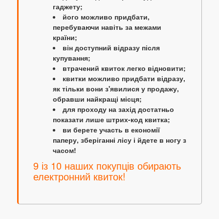
гаджету;
його можливо придбати,
перебуваючи навіть за межами
країни;
він доступний відразу після
купування;
втрачений квиток легко відновити;
квитки можливо придбати відразу,
як тільки вони з'явилися у продажу,
обравши найкращі місця;
для проходу на захід достатньо
показати лише штрих-код квитка;
ви берете участь в економії
паперу, зберіганні лісу і йдете в ногу з
часом!
9 із 10 наших покупців обирають
електронний квиток!