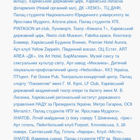
міліції)
,
Харківський державний цирк
,
Харківська обласна
філармонія (Новий органний зал)
,
ДК «ХЕМЗ»
,
ТЦ ДАФІ
,
Палац студентів Національного Юридичного університету ім.
Ярослава Мудрого
,
Arizona place
,
Палац студентів ХПІ
,
PINTAGON art-club
,
Лукомор'я
,
Театр «Кімната Т»
,
Харківський
державний цирк
,
Resto club Museum
,
Fabrika.space
,
Кінотеатр
Боммер
,
Харківський Будинок Вчених
,
Premier Hotel Aurora
,
Арт-клуб Yellow Zeppelin
,
Південний вокзал
,
ОЦ Естет
,
ART
AREA «ДК»
,
Iris Art Hotel
,
БарМалевич
,
Музей сексу та
сексуальних культур світу
,
Арт-завод «Механіка»
,
Дитячий
лікувально-профілактичний центр «Неболійка»
,
ККЗ Україна
,
ПТІцент
,
Fat Goose Pub
,
Театрально-концертний центр
,
Палац
спорту "Локомотив" імені Г. М. Кірпі
,
LF Club
,
Харківський
державний академічний театр опери та балету імені М. В.
Лисенка
,
Харківський регіональний інститут державного
управління НАДУ за Президента України
,
Метро Гагаріна
,
ОСК
Металіст
,
Палац студентів НПУ ім. Ярослава Мудрого»
,
ХНАТОБ, Літній майданчик (з боку скверу Т.Шевченка)
,
«Ірис»
Арт готель
,
Пейнтбольний клуб Forpost
,
Клочківська, 3, 2й
поверх
,
Салтівський Лід
,
Готель «Аврора»
,
Клуб «Місто»
,
ХНАТОБ (Камерна сцена)
,
Палац студентів НПУ ім. Ярослава