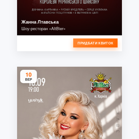
Жанна Лтавська
Шоу-ресторан «AltBier»
ПРИДБАТИ КВИТОК
10
ВЕР