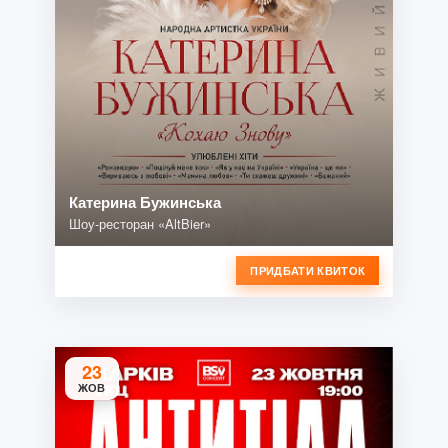
Катерина Бужинська
Шоу-ресторан «AltBier»
ПРИДБАТИ КВИТОК
23
ЖОВ