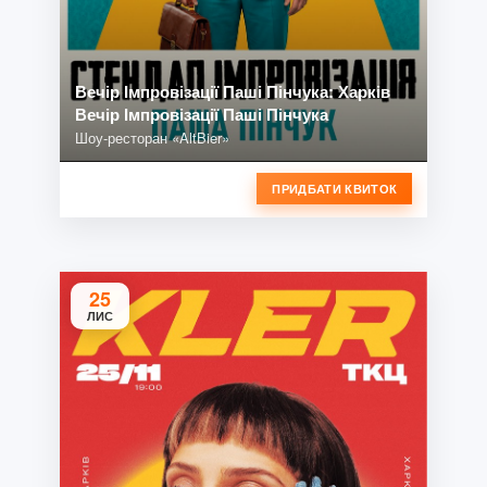
Вечір Імпровізації Паші Пінчука: Харків
Вечір Імпровізації Паші Пінчука
Шоу-ресторан «AltBier»
ПРИДБАТИ КВИТОК
25
ЛИС