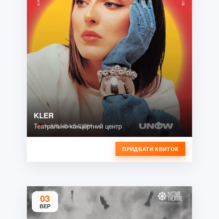
KLER
Театрально-концертний центр
ПРИДБАТИ КВИТОК
03
ВЕР