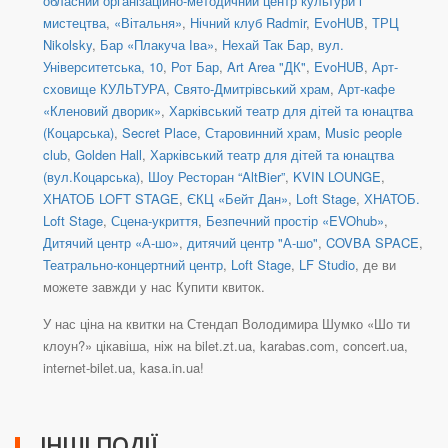
обласний організаційно-методичний центр культури і
мистецтва
,
«Вітальня»
,
Нічний клуб Radmir
,
EvoHUB
,
ТРЦ
Nikolsky
,
Бар «Плакуча Іва»
,
Нехай Так Бар
,
вул.
Університетська, 10
,
Рот Бар
,
Art Area "ДК"
,
EvoHUB
,
Арт-
сховище КУЛЬТУРА
,
Свято-Дмитрівський храм
,
Арт-кафе
«Кленовий дворик»
,
Харківський театр для дітей та юнацтва
(Коцарська)
,
Secret Place
,
Старовинний храм
,
Music people
club
,
Golden Hall
,
Харківський театр для дітей та юнацтва
(вул.Коцарська)
,
Шоу Ресторан “AltBier”
,
KVIN LOUNGE
,
ХНАТОБ LOFT STAGE
,
ЄКЦ «Бейт Дан»
,
Loft Stage
,
ХНАТОБ.
Loft Stage
,
Сцена-укриття
,
Безпечний простір «EVOhub»
,
Дитячий центр «А-шо»
,
дитячий центр "А-шо"
,
COVBA SPACE
,
Театрально-концертний центр
,
Loft Stage
,
LF Studio
, де ви
можете завжди у нас Купити квиток.
У нас ціна на квитки на Стендап Володимира Шумко «Шо ти
клоун?» цікавіша, ніж на bilet.zt.ua, karabas.com, concert.ua,
internet-bilet.ua, kasa.in.ua!
ІНШІ ПОДІЇ