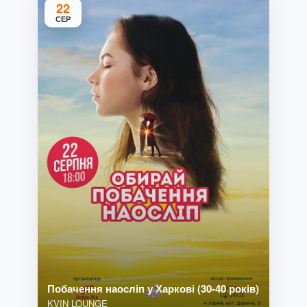
22
СЕР
Побачення наосліп у Харкові (30-40 років)
KVIN LOUNGE