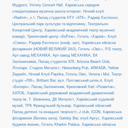
Мудрого
,
Victory Concert Hall
,
Харківська середня
спеціалізована музична школа інтернат
,
Нічний клуб
«Radmir»_v.1
,
Палац студентів НТУ «ХПІ»
,
Радмір Експохол
,
Центральний парк культури та відпочинку
,
Театрально-
Концетний Центр
,
Харківський академічний театр музичної
комедії
,
Тренінговий центр «SoFine»
,
Готель «Харків»
,
Клуб
«Спека»
,
Радмір Експохол (конф. зал)
,
Харківська обласна
філармонія (НОВИЙ ВЕЛИКИЙ ЗАЛ)
,
Готель «Овіс»
,
P.S театр
,
Арт-завод МЕХАНІКА
,
Арт-завод МЕХАНІКА
,
БК
Залізничників
,
Палац студентів ХПІ
,
Arizona Beach Club
,
Літопарк
,
Стадіон Металіст
,
Heisenberg Pub
,
ARKADA
,
Yellow
Zeppelin
,
Нічний Клуб Paprika
,
Готель Овіс
,
Vorona i Mul
,
Театр-
студія «ЛІК»
,
Brilliant Bar
,
вул. Полтавський шлях,4
,
Клуб
«Болеро»
,
Палац Залізничник
,
Креативний Хаб «Розвиток»
,
ХАТОБ
,
Харківський державний академічний драматичний
театр ім. Т. Шевченка
,
ДК Металіст
,
Харківський художній
музей
,
ТРК Французький бульвар
,
Харківський обласний
Палац дитячої та юнацької творчості
,
J club
,
ICON
,
Харківська
філармонія (Велика зала)
,
Gatsby Bar
,
клуб Аргус
,
Харківський
будинок вчених
,
Готель Kharkiv Palace
,
Харківська обласна