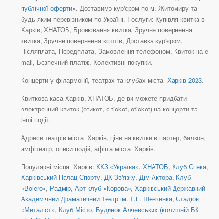
публічної оферти
». Доставимо кур'єром по м. Житомиру та
будь-яким перевізником по Україні. Послуги: Купівля квитка в
Харків, ХНАТОБ, Бронювання квитка, Зручне повернення
квитка, Зручне повернення коштів, Доставка кур'єром,
Післяплата, Передплата, Замовлення телефоном, Квиток на e-
mail, Безпечний платіж, Колективні покупки.
Концерти у філармонії, театрах та клубах міста
Харків 2023
.
Квиткова каса Харків, ХНАТОБ, де ви можете придбати
електронний квиток (етикет, e-ticket, eticket) на концерти та
інші події.
Адреси театрів міста Харків, ціни на квитки в партер, балкон,
амфітеатр, описи подій, афіша міста Харків.
Популярні місця Харків:
ККЗ «Україна»
,
ХНАТОБ
,
Клуб Спека
,
Харківський Палац Спорту
,
ДК Зв'язку
,
Дім Актора
,
Клуб
«Bolero»
,
Радмір
,
Арт-клуб «Корова»
,
Харківський Державний
Академічний Драматичний Театр ім. Т.Г. Шевченка
,
Стадіон
«Металіст»
,
Клуб Місто
,
Будинок Алчевських (колишній БК