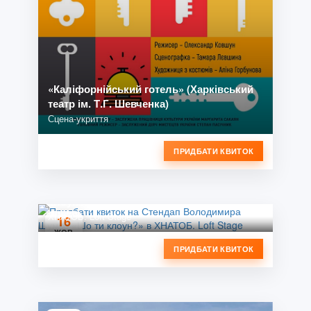
«Каліфорнійський готель» (Харківський
театр ім. Т.Г. Шевченка)
Сцена-укриття
ПРИДБАТИ КВИТОК
Стендап Володимира Шумко «Шо ти
клоун?»
ХНАТОБ. Loft Stage
16
ЖОВ
ПРИДБАТИ КВИТОК