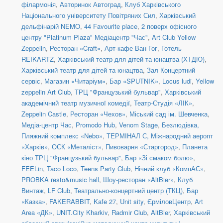
філармонія
,
Авторинок Автоград
,
Клуб Харківського
Національного університету Повітряних Сил
,
Харківський
дельфінарій NEMO
,
44 Favourite place
,
2 поверх офісного
центру "Platinum Plaza" Медіацентр "Час"
,
Art Club Yellow
Zeppelin
,
Ресторан «Craft»
,
Арт-кафе Ван Гог
,
Готель
REIKARTZ
,
Харківський театр для дітей та юнацтва (ХТДЮ)
,
Харківський театр для дітей та юнацтва
,
Зал Концертний
сервіс
,
Магазин «Читаріум»
,
Бар «SPUTNIK»
,
Locus ludi
,
Yellow
zeppelin Art Club
,
ТРЦ "Французький бульвар"
,
Харківський
академічний театр музичної комедії
,
Театр-Студія «ЛІК»
,
Zeppelin Castle
,
Ресторан «Чехов»
,
Міський сад ім. Шевченка
,
Медіа-центр Час
,
Promodo Hub
,
Venom Stage
,
Безлюдівка,
Пляжний комплекс «Nebo»
,
ТЕРМІНАЛ С, Міжнародний аеропт
«Харків»
,
ОСК «Металіст»
,
Пивоварня «Старгород»
,
Планета
кіно ТРЦ "Французький бульвар"
,
Бар «Зі смаком болю»
,
FEELin
,
Taco Loco
,
Teens Party Club
,
Нічний клуб «КомпАС»
,
PROBKA resto&music hall
,
Шоу-ресторан «AltBier»
,
Клуб
Винтаж
,
LF Club
,
Театрально-концертний центр (ТКЦ)
,
Бар
«Казка»
,
FAKERABBIT
,
Kafe 27
,
Unit sity
,
ЄрміловЦентр
,
Art
Area «ДК»
,
UNIT.City Kharkiv
,
Radmir Club
,
AltBier
,
Харківський