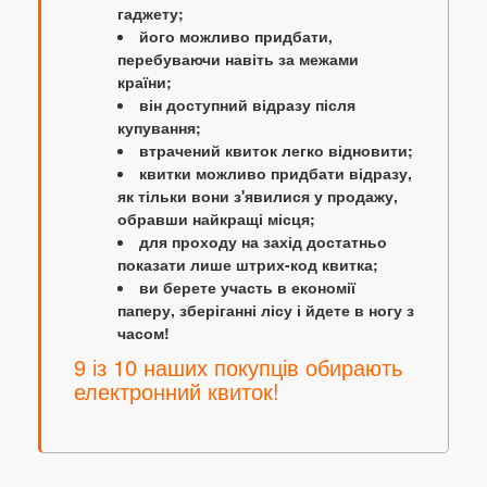
гаджету;
його можливо придбати,
перебуваючи навіть за межами
країни;
він доступний відразу після
купування;
втрачений квиток легко відновити;
квитки можливо придбати відразу,
як тільки вони з'явилися у продажу,
обравши найкращі місця;
для проходу на захід достатньо
показати лише штрих-код квитка;
ви берете участь в економії
паперу, зберіганні лісу і йдете в ногу з
часом!
9 із 10 наших покупців обирають
електронний квиток!