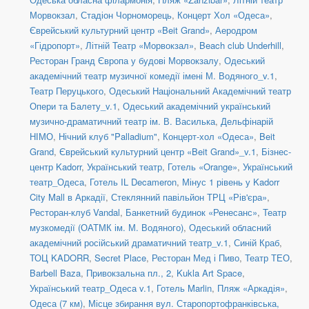
Морвокзал
,
Стадіон Чорноморець
,
Концерт Хол «Одеса»
,
Єврейський культурний центр «Beit Grand»
,
Аеродром
«Гідропорт»
,
Літній Театр «Морвокзал»
,
Beach club Underhill
,
Ресторан Гранд Європа у будові Морвокзалу
,
Одеський
академічний театр музичної комедії імені М. Водяного_v.1
,
Театр Перуцького
,
Одеський Національний Академічний театр
Опери та Балету_v.1
,
Одеський академічний український
музично-драматичний театр ім. В. Василька
,
Дельфінарій
НІМО
,
Нічний клуб "Palladium"
,
Концерт-хол «Одеса»
,
Beit
Grand
,
Єврейський культурний центр «Beit Grand»_v.1
,
Бізнес-
центр Kadorr
,
Український театр
,
Готель «Orange»
,
Український
театр_Одеса
,
Готель IL Decameron
,
Мінус 1 рівень у Kadorr
City Mall в Аркадії
,
Стеклянний павільйон ТРЦ «Рів'єра»
,
Ресторан-клуб Vandal
,
Банкетний будинок «Ренесанс»
,
Театр
музкомедії (ОАТМК ім. М. Водяного)
,
Одеський обласний
академічний російський драматичний театр_v.1
,
Синій Краб
,
ТОЦ KADORR
,
Secret Place
,
Ресторан Мед і Пиво
,
Театр ТЕО
,
Barbell Baza
,
Привокзальна пл., 2
,
Kukla Art Space
,
Український театр_Одеса v.1
,
Готель Marlin
,
Пляж «Аркадія»
,
Одеса (7 км)
,
Місце збирання вул. Старопортофранківська,