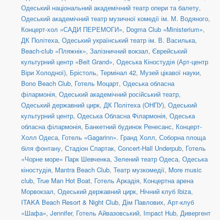
Одеський національний академічний театр опери та балету
,
Одеський академічний театр музичної комедії ім. М. Водяного
,
Концерт-хол «САДИ ПЕРЕМОГИ»
,
Dogma Club «Ministerium»
,
ДК Політеха
,
Одеський український театр ім. В. Василька
,
Beach-club «Пляжнік»
,
Залізничний вокзал
,
Єврейський
культурний центр «Beit Grand»
,
Одеська Кіностудія (Арт-центр
Віри Холодної)
,
Брістоль
,
Термінал 42
,
Музей цікавої науки
,
Bono Beach Club
,
Готель Моцарт
,
Одеська обласна
філармонія
,
Одеський академічний російський театр
,
Одеський державний цирк
,
ДК Політеха (ОНПУ)
,
Одеський
культурний центр
,
Одеська Обласна Філармонія
,
Одеська
обласна філармонія
,
Банкетний будинок Ренесанс
,
Концерт-
Холл Одеса
,
Готель «Gagarinn». Гранд Холл
,
Соборна площа
біля фонтану
,
Стадіон Спартак
,
Concert-Hall Underpub
,
Готель
«Чорне море» Парк Шевченка
,
Зелений театр Одеса
,
Одеська
кіностудія
,
Mantra Beach Club
,
Театр музкомедії
,
More music
club
,
True Man Hot Boat
,
Готель Аркадія
,
Концертна арена
Морвокзал
,
Одеський державний цирк
,
Нічний клуб Ibiza
,
ITAKA Beach Resort & Night Club
,
Дім Павлових
,
Арт-клуб
«Шафа»
,
Jennifer
,
Готель Айвазовський
,
Impact Hub
,
Дивергент