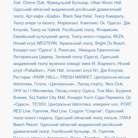
Хаб
,
Choice Club
,
Французький Бульвар
,
Urban Music Hall
,
Одеський обласний академічний російський драматичний
театр
,
Арт-кафе «Шафа»
,
Black Sea Hotel
,
Театр Камерату
,
Театр опери та балету
,
Морвокзал
,
Комплекс Ок. Одеса»
,
Дім
Клоунів
,
Театр на Чайній
,
Російський театр
,
Філармонія
,
Єврейський культурний центр
,
Театр юного глядача
,
IBIZA
,
Нічний клуб WESTERN
,
Український театр
,
Bright On Beach
,
Концерт-хол "Одеса" 2
,
Ренесанс
,
Німецька Євангелічно-
Лютеранська Церква
,
Зелений театр (Одеса)
,
Одеський
академічний театр музичної комедії імені М. Водяного
,
Нічний
клуб «Palladium»
,
Park Hall
,
Інтелект клуб N1
,
Дім Клоунів
,
Ресторан «PARK HALL»
,
FRESH MARKET
,
Центральна міська
бібліотека
,
Готель «Центральна»
,
Палац спорту
,
Nice Club
,
ОНУ ім.І.І.Мечникова
,
Палац спорту Одеса
,
True Man
,
Будинок
Вчених
,
БЦ Kadorr City Mall
,
Концерт-Холл Сади Перемоги
,
Ок
«Одеса»
,
ТЕПЛО
,
Центральна бібліотека, коворкінг-хол
,
PORT
,
RED Line
,
Горпляж
,
Red Line
,
Стадіон "Спартак"
,
Одеський
театр юного глядача
,
Одеський обласний театр ляльок
,
ITAKA
Beach Resort
,
Одеський обласний академічний російський
драматичний театр
,
Італійський бульвар, 15
,
Горпляж
,
Одеська обласна філармонія
,
Пляж «Zanzibar»
,
Літній театр