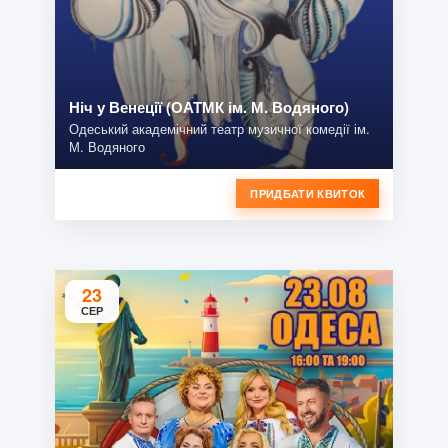
Ніч у Венеції (ОАТМК ім. М. Водяного)
Одеський академічний театр музичної комедії ім.
М. Водяного
ПРИДБАТИ КВИТОК
23
СЕР