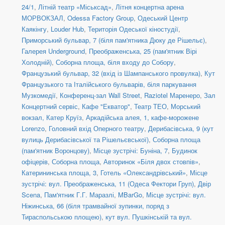
24/1
,
Літній театр «Міськсад»
,
Літня концертна арена
МОРВОКЗАЛ
,
Odessa Factory Group
,
Одеський Центр
Каякінгу
,
Louder Hub
,
Територія Одеської кіностудії
,
Приморський бульвар, 7 (біля пам'ятника Дюку де Рішельє)
,
Галерея Underground
,
Преображенська, 25 (пам'ятник Вірі
Холодній)
,
Соборна площа, біля входу до Собору
,
Французький бульвар, 32 (вхід із Шампанського провулка)
,
Кут
Французького та Італійського бульварів, біля паркування
Музкомедії
,
Конференц-зал Wall Street
,
Raziotel Маренеро
,
Зал
Концертний сервіс
,
Кафе "Екватор"
,
Театр ТЕО
,
Морський
вокзал, Катер Круїз
,
Аркадійська алея, 1, кафе-морожене
Lorenzo
,
Головний вхід Оперного театру
,
Дерибасівська, 9 (кут
вулиць Дерибасівської та Рішельєвської)
,
Соборна площа
(пам'ятник Воронцову)
,
Місце зустрічі: Буніна, 7
,
Будинок
офіцерів
,
Соборна площа
,
Авторинок «Біля двох стовпів»
,
Катерининська площа, 3
,
Готель «Олександрівський»
,
Місце
зустрічі: вул. Преображенська, 11 (Одеса Фектори Груп)
,
Двір
Scena
,
Пам'ятник Г.Г. Маразлі
,
MBarGo
,
Місце зустрічі: вул.
Ніжинська, 66 (біля трамвайної зупинки, поряд з
Тираспольською площею)
,
кут вул. Пушкінській та вул.