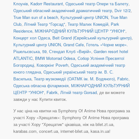
Клоунів
,
Kadorr Restaurant
,
Одеський театр Опери та Балету
,
Одеський обласний академічний драматичний театр
,
Dvіr 12/2
,
True Man sun of a beach
,
Культурний центр UNION
,
True Man
Club
,
Літний Театр "Горсад"
,
Театр Малих Комедій
,
Park
Residence
,
МІЖНАРОДНИЙ КУЛЬТУРНИЙ ЦЕНТР "УНІОН"
,
Концерт хол Одеса
,
Beit Grand (Єврейський культурний центр)
,
Культурний центр UNION
,
Grand Cafe
,
Готель «Чорне море».
Рішельєвська, 59
,
Стендап Клуб «Вирій»
,
Garden resort hotel
ATLANTIC
,
BMW Motorrad Odesa
,
Собор Успіння Пресвятої
Богородиці
,
Коворкінг Poverh
,
Одеський академічний театр
юного глядача
,
Одеський український театр ім. В. С.
Василька
,
Театр музкомедії (ОАТМК ім. М. Водяного)
,
Fabric
,
Одеська обласна філармонія
,
МІЖНАРОДНИЙ КУЛЬТУРНИЙ
ЦЕНТР "УНІОН"
,
Fabrik
,
Літній театр Gorsad
, де ви можете
завжди у нас Купити квиток.
У нас ціна на квитки на Symphony Of Anime Нова програма за
участі Хору «Хрещатик»: Symphony Of Anime Нова програма
за участі Хору "Хрещатик" цікавіша, ніж на bilet.zt.ua,
karabas.com, concert.ua, internet-bilet.ua, kasa.in.ua!