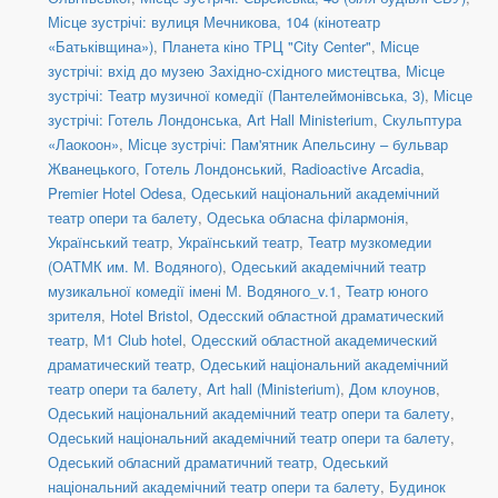
Місце зустрічі: вулиця Мечникова, 104 (кінотеатр
«Батьківщина»)
,
Планета кіно ТРЦ "City Center"
,
Місце
зустрічі: вхід до музею Західно-східного мистецтва
,
Місце
зустрічі: Театр музичної комедії (Пантелеймонівська, 3)
,
Місце
зустрічі: Готель Лондонська
,
Art Hall Ministerium
,
Скульптура
«Лаокоон»
,
Місце зустрічі: Пам'ятник Апельсину – бульвар
Жванецького
,
Готель Лондонський
,
Radioactive Arcadia
,
Premier Hotel Odesa
,
Одеський національний академічний
театр опери та балету
,
Одеська обласна філармонія
,
Український театр
,
Український театр
,
Театр музкомедии
(ОАТМК им. М. Водяного)
,
Одеський академічний театр
музикальної комедії імені М. Водяного_v.1
,
Театр юного
зрителя
,
Hotel Bristol
,
Одесский областной драматический
театр
,
М1 Club hotel
,
Одесский областной академический
драматический театр
,
Одеський національний академічний
театр опери та балету
,
Art hall (Ministerium)
,
Дом клоунов
,
Одеський національний академічний театр опери та балету
,
Одеський національний академічний театр опери та балету
,
Одеський обласний драматичний театр
,
Одеський
національний академічний театр опери та балету
,
Будинок