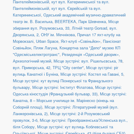
Пантелеймонівській
,
кут вул. Катерининської та вул.
Пантелеймонівській
,
кут вул. Єврейській та вул.
Катерининської
,
Одеський академічний музично-драматичний
театр ім. В. Василька
,
BEERTEKA
,
Парк Шевченка
,
Місце
збирання вул. Розумовська, 33
,
Літній театр Gorsad
,
вул.
Дворянська, 2, ОНУ ім. Мечнікова
,
Причал 17 яхт-клубу на
Морвокзалі
,
Urban Space
,
Яхт-клуб «Совіньйон»
,
Пансіонат
Совіньйон
,
Пляж Лагуна
,
Концертна зала "Депо" музею КП
"Одесміськелектротранс"
,
Резиденція «Одеський дворик»
,
Археологічний музей
,
Місце зустрічі: вул. Рішельєвська, 78
,
вул. Приморська, 42
,
ТРЦ "City center"
,
Місце зустрічі: ріг
вулиць Канатної і Буніна
,
Місце зустрічі: Костел на Гавані, 5
,
Місце зустрічі: кут вулиці Піонерської та Французького
бульвару
,
Місце зустрічі: Інститут Філатова
,
Місце зустрічі:
Одеська кіностудія (Французький бульвар, 33)
,
Місце зустрічі:
Канатна, 8 – Морське училище ім. Марінеско (кінець на
Соборній площі)
,
Місце зустрічі: Літературний музей (вул.
Ланжеронівська, 2)
,
Місце зустрічі: 2-й Розумовський
провулок, 3-б
,
Місце зустрічі: Преображенська/Успенська вул.,
біля Собору
,
Місце зустрічі: кут вулиць Коблевської та
Ольгіївської
,
Місце зустрічі: Єврейська, 43 (біля будівлі СБУ)
,