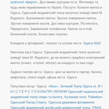
публічної оферти
». Доставимо кур'єром по м. Житомиру та
будь-яким перевізником по Україні. Послуги: Купівля квитка в
Одеса, Одеський академічний театр музичної комедії імені М.
Водяного, Бронювання квитка, Зручне повернення квитка,
Зручне повернення коштів, Доставка кур'єром, Післяплата,
Передплата, Замовлення телефоном, Квиток на e-mail,
Безпечний платіж, Колективні покупки.
Концерти у філармонії, театрах та клубах міста
Одеса 2023
.
Квиткова каса Одеса, Одеський академічний театр музичної
комедії імені М. Водяного, де ви можете придбати електронний
квиток (етикет, e-ticket, eticket) на концерти та інші події.
Адреси театрів міста Одеса, ціни на квитки в партер, балкон,
амфітеатр, описи подій, афіша міста Одеса.
Популярні місця Одеса:
«Ibiza»
,
Зелений Театр Одеса ut
,
М І
Н І С Т Е Р С Т О КУЛЬТУРІ УКРАЇНИ Одеський національний
академічний театр опери та балету
,
Куликове поле
,
Palladium
,
Одеський Палац Спорту
,
Одеська державна філармонія
,
Одеський академічний російський драматичний театр
,
ITAKA
,