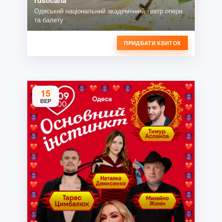
rusticana"
Одеський національний академічний театр опери
та балету
ПРИДБАТИ КВИТОК
15
ВЕР