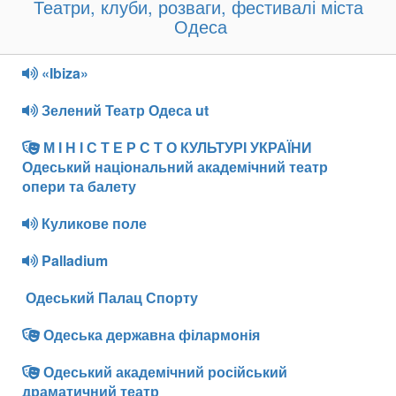
Театри, клуби, розваги, фестивалі міста
Одеса
«Ibiza»
Зелений Театр Одеса ut
М І Н І С Т Е Р С Т О КУЛЬТУРІ УКРАЇНИ
Одеський національний академічний театр
опери та балету
Куликове поле
Palladium
Одеський Палац Спорту
Одеська державна філармонія
Одеський академічний російський
драматичний театр