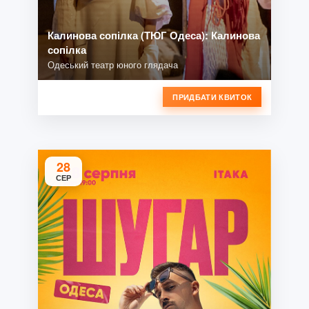
Калинова сопілка (ТЮГ Одеса): Калинова
сопілка
Одеський театр юного глядача
ПРИДБАТИ КВИТОК
28
СЕР