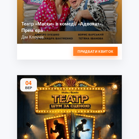
Театр «Маски» в комедії «Адвокат».
Прем`єра
Дім Клоунів
ПРИДБАТИ КВИТОК
04
ВЕР