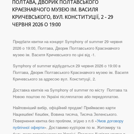
ПОЛТАВА, ДВОРИК ПОЛТАВСЬКОГО
КРАЄЗНАВЧОГО МУЗЕЮ ІМ. ВАСИЛЯ
КРИЧЕВСЬКОГО, ВУЛ. КОНСТИТУЦІЇ, 2 - 29
ЧЕРВНЯ 2026 О 19:00
Придбати квитки на концерт Symphony of summer 29 червня
2026 о 19:00, Полтава, Дворик Полтавського Краєзнавчого
музею ім. Василя Кричевського по ціні від -1.
Symphony of summer відбудеться 29 червня 2026 о 19:00 в
Полтава, Дворик Полтавського Краєзнавчого музею ім. Василя
Кричевського за адресою вул. Конституції, 2.
Доставка квитків на Symphony of summer по місту Полтава та
Новою поштою по Україні післяплатою або передоплатою.
Найповніший вибір, офіційний продаж! Приймаємо карти
Нацкешбек! Кешбек, Вовина тисяча, Тисяча Зеленського.
Повернення квитка без проблем, згідно з п.6 «
Умов договору
публічної оферти
». Доставимо кур'єром по м. Житомиру та
будь-яким перевізником по Україні. Послуги: Купівля квитка в