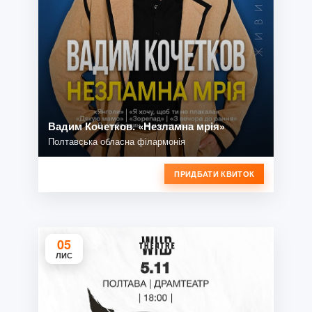
Вадим Кочетков. «Незламна мрія»
Полтавська обласна філармонія
ПРИДБАТИ КВИТОК
05
ЛИС