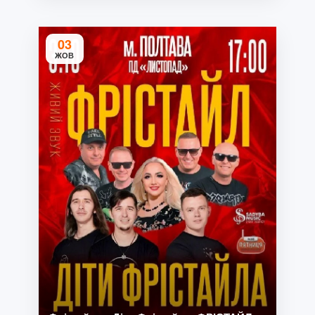
03
ЖОВ