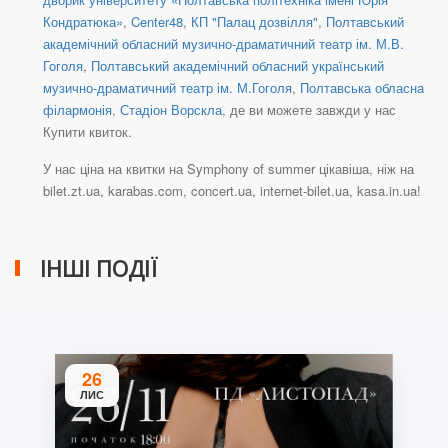
Кондратюка»
,
Center48
,
КП "Палац дозвілля"
,
Полтавський
академічний обласний музично-драматичний театр ім. М.В.
Гоголя
,
Полтавський академічний обласний український
музично-драматичний театр ім. М.Гоголя
,
Полтавська обласна
філармонія
,
Стадіон Ворскла
, де ви можете завжди у нас
Купити квиток.
У нас ціна на квитки на Symphony of summer цікавіша, ніж на
bilet.zt.ua, karabas.com, concert.ua, internet-bilet.ua, kasa.in.ua!
ІНШІ ПОДІЇ
26
ЛИС