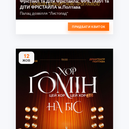
Фрістайл та Діти Фрістайла: ФРІСТАЙЛ та
ДІТИ ФРІСТАЙЛА м.Полтава
Палац дозвілля "Листопад"
ПРИДБАТИ КВИТОК
12
ЖОВ