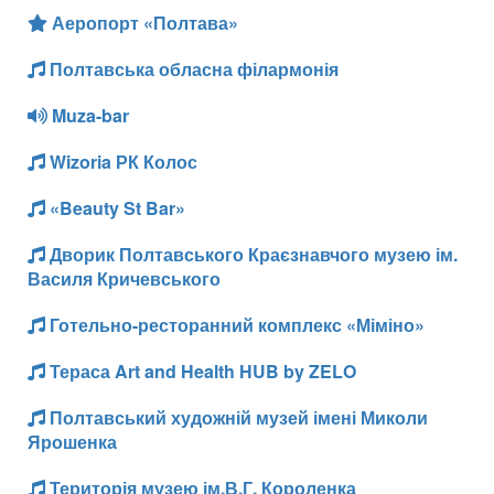
Аеропорт «Полтава»
Полтавська обласна філармонія
Muza-bar
Wizoria РК Колос
«Beauty St Bar»
Дворик Полтавського Краєзнавчого музею ім.
Василя Кричевського
Готельно-ресторанний комплекс «Міміно»
Тераса Art and Health HUB by ZELO
Полтавський художній музей імені Миколи
Ярошенка
Територія музею ім.В.Г. Короленка