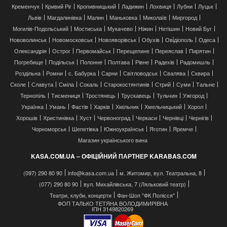
Кременчук
Кривий Ріг
Кропивницький
Ладижин
Лохвиця
Лубни
Луцьк
Львів
Магдалинівка
Малин
Маньковка
Миколаїв
Миргород
Могилів-Подольський
Мостиська
Мукачево
Ніжин
Нетішин
Новий Буг
Нововолинськ
Новомосковськ
Новояворівськ
Обухів
Ові́діополь
Одеса
Олександрія
Острог
Первомайськ
Перещепине
Переяслав
Пирятин
Погребище
Подільськ
Полонне
Полтава
Рівне
Радехів
Радомишль
Роздільна
Ромни
с. Бабурка
Сарни
Світловодськ
Свалява
Сквира
Сколе
Славута
Сміла
Сокаль
Старокостянтинів
Стрий
Суми
Тальне
Тернопіль
Тисмениця
Тростянець
Трускавець
Тульчин
Ужгород
Українка
Умань
Фастів
Харків
Хмільник
Хмельницький
Хорол
Хорошів
Христинівка
Хуст
Червоноград
Черкаси
Чернівці
Чернігів
Чорноморськ
Шепетівка
Южноукраїнськ
Яготин
Яремче
Магазин українського вина
KASA.COM.UA – ОФІЦІЙНИЙ ПАРТНЕР KARABAS.COM
(097) 290 80 90
info@kasa.com.ua
м. Житомир, вул. Театральна, 8
(077) 290 80 90
вул. Михайлівська, 7 (Ляльковий театр)
Театри, клуби, концерти
Фан-Шоп "ФК Полісся"
ФОП ТАЛЬКО ТЕТЯНА ВОЛОДИМИРІВНА
ІПН 3149820269