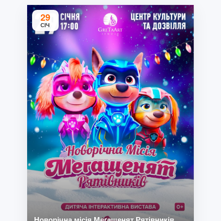
29
СІЧ
Новорічна місія Мегащенят Рятівників