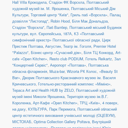
Hall Villa Крокодила
,
Стадіон ФК Ворскла
,
Полтавський
художній музей ім. М. Ярошенка
,
Полтавський Міський Дім
Культури
,
Торговий центр "Київ"
,
Гриль паб «Ворскла»
,
Палац
дозвілля "Листопад"
,
Robin Hood
,
Біля Мак Дональдза
,
Стадіон "Ворскла"
,
Паб Валбер
,
Полтавський міський Будинок
культури
,
вул. Європейська, 187А
,
КЗ «Полтавський
симфонічний оркестр» Полтавської обласної ради
,
Цирк
Престиж Полтава
,
Августин
,
Театр ім. Гоголя
,
Premier Hotel
"Palazzo"
,
Бізнес-центр «Сучасний дім»
,
Біля ТЦ Конкорд
,
Art-
cafe «Open Kitchen»
,
Resto club PODIUM
,
Готель Reikartz
,
Зал
"Концертний Сервіс"
,
Аеропорт «Полтава»
,
Полтавська
обласна філармонія
,
Muza-bar
,
Wizoria РК Колос
,
«Beauty St
Bar»
,
Дворик Полтавського Краєзнавчого музею ім. Василя
Кричевського
,
Готельно-ресторанний комплекс «Міміно»
,
Тераса Art and Health HUB by ZELO
,
Полтавський художній
музей імені Миколи Ярошенка
,
Територія музею ім.В.Г.
Короленка
,
Арт-Кафе «Open Kitchen»
,
ТРЦ «Київ», 4 поверх,
на даху
,
КУЛЬТУРА
,
Парк Перемога
,
Полтавський обласний
центр естетичного виховання учнівської молоді (ОЦЕВУМ)
,
МІСТОХАБ
,
Optima Collection Gallery Poltava
,
Внутрішній
дворик університету «Полтавська політехніка імені Юрія