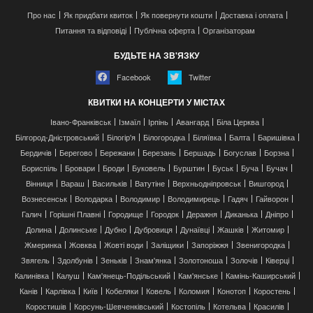
Про нас
Як придбати квиток
Як повернути кошти
Доставка і оплата
Питання та відповіді
Публічна оферта
Організаторам
БУДЬТЕ НА ЗВ'ЯЗКУ
Facebook
Twitter
КВИТКИ НА КОНЦЕРТИ У МІСТАХ
Івано-Франківськ
Ізмаїл
Ірпінь
Авангард
Біла Церква
Білгород-Дністровський
Білогір'я
Білогородка
Біляївка
Балта
Баришівка
Бердичів
Берегово
Бережани
Березань
Бершадь
Богуслав
Борзна
Бориспіль
Бровари
Броди
Буковель
Бурштин
Буськ
Буча
Бучач
Вінниця
Вараш
Васильків
Ватутіне
Верхньодніпровськ
Вишгород
Вознесенськ
Володарка
Володимир
Володимирець
Гадяч
Гайворон
Галич
Горішні Плавні
Городище
Городок
Деражня
Диканька
Дніпро
Долина
Долинське
Дубно
Дубровиця
Дунаївці
Жашків
Житомир
Жмеринка
Жовква
Жовті води
Заліщики
Запоріжжя
Звенигородка
Звягель
Здолбунів
Зеньків
Знам'янка
Золотоноша
Золочів
Ківерці
Калинівка
Калуш
Кам'янець-Подільський
Кам'янське
Камінь-Каширський
Канів
Карлівка
Київ
Кобеляки
Ковель
Коломия
Конотоп
Коростень
Коростишів
Корсунь-Шевченківський
Костопіль
Котельва
Красилів