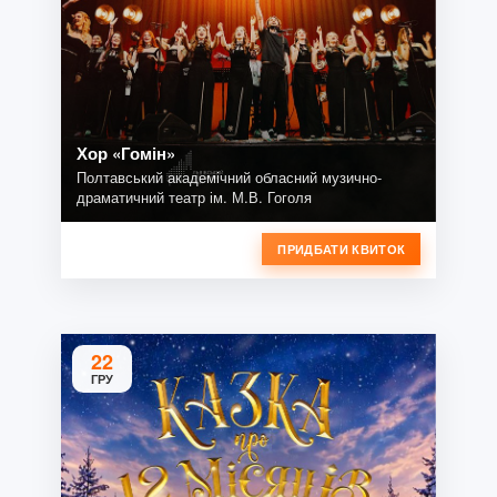
Хор «Гомін»
Полтавський академічний обласний музично-
драматичний театр ім. М.В. Гоголя
ПРИДБАТИ КВИТОК
22
ГРУ