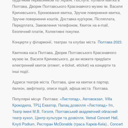
Полтава, Дворик Полтавського Краєзнавчого музею ім. Василя
Кричевського, Бронювання квитка, Зручне повернення квитка,
Зручне повернення коштів, Доставка кур'єром, Післяплата,
Передплата, Замовлення телефоном, Квиток на e-mail,
Безпечний платіж, Колективні покупки.
Концерти у філармонії, театрах та клубах міста
Полтава 2023
.
Квиткова каса Полтава, Дворик Полтавського Краєзнавчого
музею ім. Василя Кричевського, де ви можете придбати
електронний квиток (етикет, e-ticket, eticket) на концерти та
інші події.
Адреси театрів міста Полтава, ціни на квитки в партер,
балкон, амфітеатр, описи подій, афіша міста Полтава.
Популярні місця Полтава:
«Листопад»
,
Автовокзал
,
Villa
Крокодила
,
ТРЦ Екватор
,
Палац дозвілля «Листопад» fm
,
Театр імені М.В. Гоголя
,
Полтавський академічний обласний
театр кукол
,
Центр культури та дозвілля
,
Versal Concert Hall
,
Клуб Podium
,
Ресторан McDonalds (траса Харків-Київ).
,
Concert