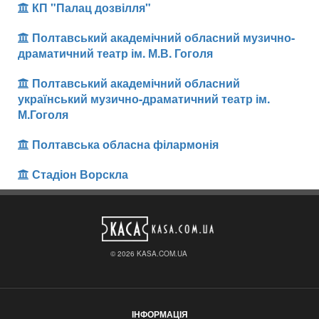
КП "Палац дозвілля"
Полтавський академічний обласний музично-
драматичний театр ім. М.В. Гоголя
Полтавський академічний обласний
український музично-драматичний театр ім.
М.Гоголя
Полтавська обласна філармонія
Стадіон Ворскла
© 2026 KASA.COM.UA
ІНФОРМАЦІЯ