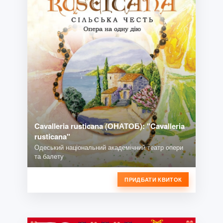
Cavalleria rusticana (ОНАТОБ): "Cavalleria
rusticana"
Одеський національний академічний театр опери
та балету
ПРИДБАТИ КВИТОК