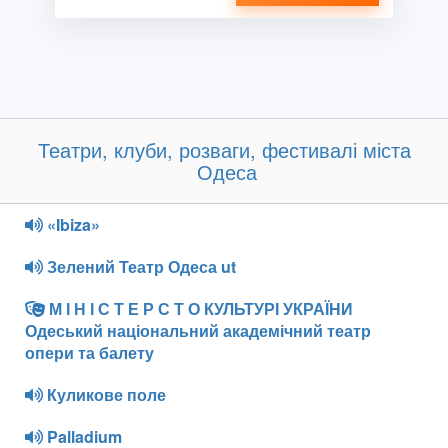
Театри, клуби, розваги, фестивалі міста
Одеса
«Ibiza»
Зелений Театр Одеса ut
М І Н І С Т Е Р С Т О КУЛЬТУРІ УКРАЇНИ
Одеський національний академічний театр
опери та балету
Куликове поле
Palladium