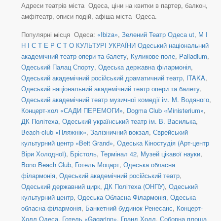
Адреси театрів міста Одеса, ціни на квитки в партер, балкон,
амфітеатр, описи подій, афіша міста Одеса.
Популярні місця Одеса:
«Ibiza»
,
Зелений Театр Одеса ut
,
М І
Н І С Т Е Р С Т О КУЛЬТУРІ УКРАЇНИ Одеський національний
академічний театр опери та балету
,
Куликове поле
,
Palladium
,
Одеський Палац Спорту
,
Одеська державна філармонія
,
Одеський академічний російський драматичний театр
,
ITAKA
,
Одеський національний академічний театр опери та балету
,
Одеський академічний театр музичної комедії ім. М. Водяного
,
Концерт-хол «САДИ ПЕРЕМОГИ»
,
Dogma Club «Ministerium»
,
ДК Політеха
,
Одеський український театр ім. В. Василька
,
Beach-club «Пляжнік»
,
Залізничний вокзал
,
Єврейський
культурний центр «Beit Grand»
,
Одеська Кіностудія (Арт-центр
Віри Холодної)
,
Брістоль
,
Термінал 42
,
Музей цікавої науки
,
Bono Beach Club
,
Готель Моцарт
,
Одеська обласна
філармонія
,
Одеський академічний російський театр
,
Одеський державний цирк
,
ДК Політеха (ОНПУ)
,
Одеський
культурний центр
,
Одеська Обласна Філармонія
,
Одеська
обласна філармонія
,
Банкетний будинок Ренесанс
,
Концерт-
Холл Одеса
,
Готель «Gagarinn». Гранд Холл
,
Соборна площа