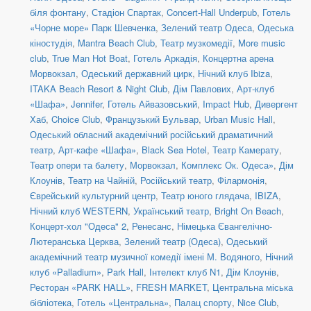
біля фонтану
,
Стадіон Спартак
,
Concert-Hall Underpub
,
Готель
«Чорне море» Парк Шевченка
,
Зелений театр Одеса
,
Одеська
кіностудія
,
Mantra Beach Club
,
Театр музкомедії
,
More music
club
,
True Man Hot Boat
,
Готель Аркадія
,
Концертна арена
Морвокзал
,
Одеський державний цирк
,
Нічний клуб Ibiza
,
ITAKA Beach Resort & Night Club
,
Дім Павлових
,
Арт-клуб
«Шафа»
,
Jennifer
,
Готель Айвазовський
,
Impact Hub
,
Дивергент
Хаб
,
Choice Club
,
Французький Бульвар
,
Urban Music Hall
,
Одеський обласний академічний російський драматичний
театр
,
Арт-кафе «Шафа»
,
Black Sea Hotel
,
Театр Камерату
,
Театр опери та балету
,
Морвокзал
,
Комплекс Ок. Одеса»
,
Дім
Клоунів
,
Театр на Чайній
,
Російський театр
,
Філармонія
,
Єврейський культурний центр
,
Театр юного глядача
,
IBIZA
,
Нічний клуб WESTERN
,
Український театр
,
Bright On Beach
,
Концерт-хол "Одеса" 2
,
Ренесанс
,
Німецька Євангелічно-
Лютеранська Церква
,
Зелений театр (Одеса)
,
Одеський
академічний театр музичної комедії імені М. Водяного
,
Нічний
клуб «Palladium»
,
Park Hall
,
Інтелект клуб N1
,
Дім Клоунів
,
Ресторан «PARK HALL»
,
FRESH MARKET
,
Центральна міська
бібліотека
,
Готель «Центральна»
,
Палац спорту
,
Nice Club
,