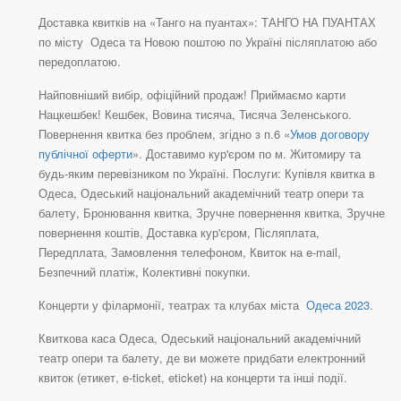
Доставка квитків на «Танго на пуантах»: ТАНГО НА ПУАНТАХ
по місту Одеса та Новою поштою по Україні післяплатою або
передоплатою.
Найповніший вибір, офіційний продаж! Приймаємо карти
Нацкешбек! Кешбек, Вовина тисяча, Тисяча Зеленського.
Повернення квитка без проблем, згідно з п.6 «
Умов договору
публічної оферти
». Доставимо кур'єром по м. Житомиру та
будь-яким перевізником по Україні. Послуги: Купівля квитка в
Одеса, Одеський національний академічний театр опери та
балету, Бронювання квитка, Зручне повернення квитка, Зручне
повернення коштів, Доставка кур'єром, Післяплата,
Передплата, Замовлення телефоном, Квиток на e-mail,
Безпечний платіж, Колективні покупки.
Концерти у філармонії, театрах та клубах міста
Одеса 2023
.
Квиткова каса Одеса, Одеський національний академічний
театр опери та балету, де ви можете придбати електронний
квиток (етикет, e-ticket, eticket) на концерти та інші події.