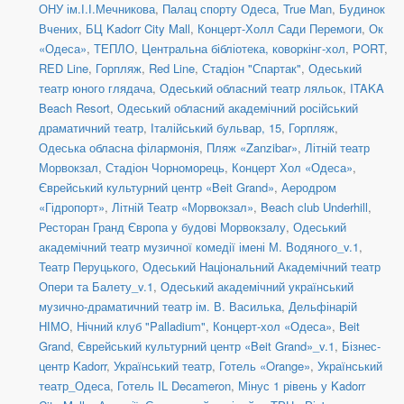
ОНУ ім.І.І.Мечникова
,
Палац спорту Одеса
,
True Man
,
Будинок
Вчених
,
БЦ Kadorr City Mall
,
Концерт-Холл Сади Перемоги
,
Ок
«Одеса»
,
ТЕПЛО
,
Центральна бібліотека, коворкінг-хол
,
PORT
,
RED Line
,
Горпляж
,
Red Line
,
Стадіон "Спартак"
,
Одеський
театр юного глядача
,
Одеський обласний театр ляльок
,
ITAKA
Beach Resort
,
Одеський обласний академічний російський
драматичний театр
,
Італійський бульвар, 15
,
Горпляж
,
Одеська обласна філармонія
,
Пляж «Zanzibar»
,
Літній театр
Морвокзал
,
Стадіон Чорноморець
,
Концерт Хол «Одеса»
,
Єврейський культурний центр «Beit Grand»
,
Аеродром
«Гідропорт»
,
Літній Театр «Морвокзал»
,
Beach club Underhill
,
Ресторан Гранд Європа у будові Морвокзалу
,
Одеський
академічний театр музичної комедії імені М. Водяного_v.1
,
Театр Перуцького
,
Одеський Національний Академічний театр
Опери та Балету_v.1
,
Одеський академічний український
музично-драматичний театр ім. В. Василька
,
Дельфінарій
НІМО
,
Нічний клуб "Palladium"
,
Концерт-хол «Одеса»
,
Beit
Grand
,
Єврейський культурний центр «Beit Grand»_v.1
,
Бізнес-
центр Kadorr
,
Український театр
,
Готель «Orange»
,
Український
театр_Одеса
,
Готель IL Decameron
,
Мінус 1 рівень у Kadorr