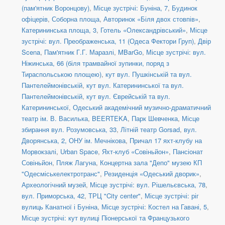
(пам'ятник Воронцову)
,
Місце зустрічі: Буніна, 7
,
Будинок
офіцерів
,
Соборна площа
,
Авторинок «Біля двох стовпів»
,
Катерининська площа, 3
,
Готель «Олександрівський»
,
Місце
зустрічі: вул. Преображенська, 11 (Одеса Фектори Груп)
,
Двір
Scena
,
Пам'ятник Г.Г. Маразлі
,
MBarGo
,
Місце зустрічі: вул.
Ніжинська, 66 (біля трамвайної зупинки, поряд з
Тираспольською площею)
,
кут вул. Пушкінській та вул.
Пантелеймонівській
,
кут вул. Катерининської та вул.
Пантелеймонівській
,
кут вул. Єврейській та вул.
Катерининської
,
Одеський академічний музично-драматичний
театр ім. В. Василька
,
BEERTEKA
,
Парк Шевченка
,
Місце
збирання вул. Розумовська, 33
,
Літній театр Gorsad
,
вул.
Дворянська, 2, ОНУ ім. Мечнікова
,
Причал 17 яхт-клубу на
Морвокзалі
,
Urban Space
,
Яхт-клуб «Совіньйон»
,
Пансіонат
Совіньйон
,
Пляж Лагуна
,
Концертна зала "Депо" музею КП
"Одесміськелектротранс"
,
Резиденція «Одеський дворик»
,
Археологічний музей
,
Місце зустрічі: вул. Рішельєвська, 78
,
вул. Приморська, 42
,
ТРЦ "City center"
,
Місце зустрічі: ріг
вулиць Канатної і Буніна
,
Місце зустрічі: Костел на Гавані, 5
,
Місце зустрічі: кут вулиці Піонерської та Французького