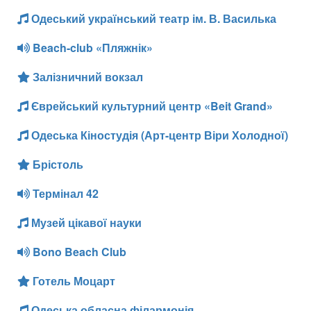
Одеський український театр ім. В. Василька
Beach-club «Пляжнік»
Залізничний вокзал
Єврейський культурний центр «Beit Grand»
Одеська Кіностудія (Арт-центр Віри Холодної)
Брістоль
Термінал 42
Музей цікавої науки
Bono Beach Club
Готель Моцарт
Одеська обласна філармонія