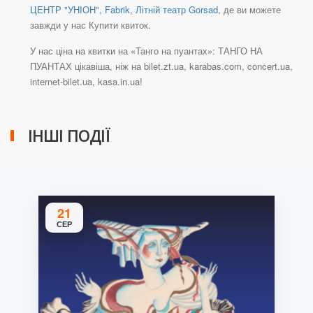
ЦЕНТР "УНІОН"
,
Fabrik
,
Літній театр Gorsad
, де ви можете
завжди у нас Купити квиток.
У нас ціна на квитки на «Танго на пуантах»: ТАНГО НА
ПУАНТАХ цікавіша, ніж на bilet.zt.ua, karabas.com, concert.ua,
internet-bilet.ua, kasa.in.ua!
ІНШІ ПОДІЇ
21
СЕР