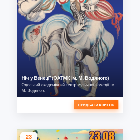
Ніч у Венеції (ОАТМК ім. М. Водяного)
Одеський академічний театр музичної комедії ім.
М. Водяного
ПРИДБАТИ КВИТОК
23