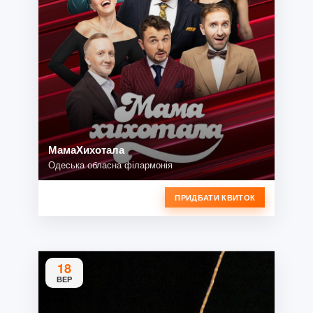
МамаХихотала
Одеська обласна філармонія
ПРИДБАТИ КВИТОК
18
ВЕР