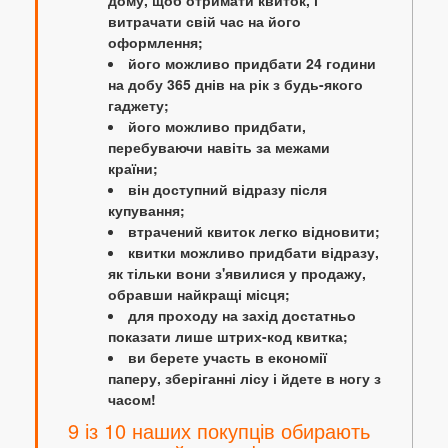
дому, щоб отримати квиток, і
витрачати свій час на його
оформлення;
його можливо придбати 24 години
на добу 365 днів на рік з будь-якого
гаджету;
його можливо придбати,
перебуваючи навіть за межами
країни;
він доступний відразу після
купування;
втрачений квиток легко відновити;
квитки можливо придбати відразу,
як тільки вони з'явилися у продажу,
обравши найкращі місця;
для проходу на захід достатньо
показати лише штрих-код квитка;
ви берете участь в економії
паперу, зберіганні лісу і йдете в ногу з
часом!
9 із 10 наших покупців обирають