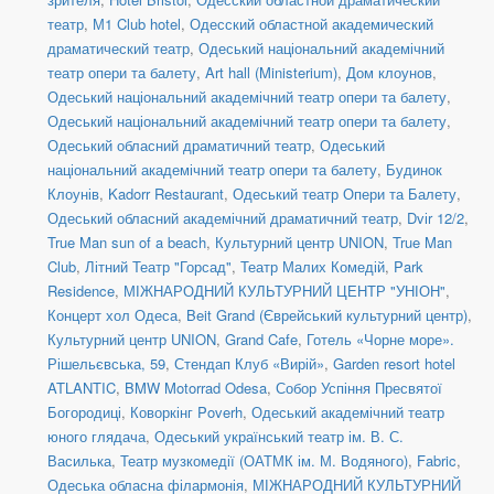
театр
,
М1 Club hotel
,
Одесский областной академический
драматический театр
,
Одеський національний академічний
театр опери та балету
,
Art hall (Ministerium)
,
Дом клоунов
,
Одеський національний академічний театр опери та балету
,
Одеський національний академічний театр опери та балету
,
Одеський обласний драматичний театр
,
Одеський
національний академічний театр опери та балету
,
Будинок
Клоунів
,
Kadorr Restaurant
,
Одеський театр Опери та Балету
,
Одеський обласний академічний драматичний театр
,
Dvіr 12/2
,
True Man sun of a beach
,
Культурний центр UNION
,
True Man
Club
,
Літний Театр "Горсад"
,
Театр Малих Комедій
,
Park
Residence
,
МІЖНАРОДНИЙ КУЛЬТУРНИЙ ЦЕНТР "УНІОН"
,
Концерт хол Одеса
,
Beit Grand (Єврейський культурний центр)
,
Культурний центр UNION
,
Grand Cafe
,
Готель «Чорне море».
Рішельєвська, 59
,
Стендап Клуб «Вирій»
,
Garden resort hotel
ATLANTIC
,
BMW Motorrad Odesa
,
Собор Успіння Пресвятої
Богородиці
,
Коворкінг Poverh
,
Одеський академічний театр
юного глядача
,
Одеський український театр ім. В. С.
Василька
,
Театр музкомедії (ОАТМК ім. М. Водяного)
,
Fabric
,
Одеська обласна філармонія
,
МІЖНАРОДНИЙ КУЛЬТУРНИЙ