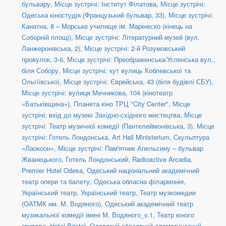
бульвару
,
Місце зустрічі: Інститут Філатова
,
Місце зустрічі:
Одеська кіностудія (Французький бульвар, 33)
,
Місце зустрічі:
Канатна, 8 – Морське училище ім. Марінеско (кінець на
Соборній площі)
,
Місце зустрічі: Літературний музей (вул.
Ланжеронівська, 2)
,
Місце зустрічі: 2-й Розумовський
провулок, 3-б
,
Місце зустрічі: Преображенська/Успенська вул.,
біля Собору
,
Місце зустрічі: кут вулиць Коблевської та
Ольгіївської
,
Місце зустрічі: Єврейська, 43 (біля будівлі СБУ)
,
Місце зустрічі: вулиця Мечникова, 104 (кінотеатр
«Батьківщина»)
,
Планета кіно ТРЦ "City Center"
,
Місце
зустрічі: вхід до музею Західно-східного мистецтва
,
Місце
зустрічі: Театр музичної комедії (Пантелеймонівська, 3)
,
Місце
зустрічі: Готель Лондонська
,
Art Hall Ministerium
,
Скульптура
«Лаокоон»
,
Місце зустрічі: Пам'ятник Апельсину – бульвар
Жванецького
,
Готель Лондонський
,
Radioactive Arcadia
,
Premier Hotel Odesa
,
Одеський національний академічний
театр опери та балету
,
Одеська обласна філармонія
,
Український театр
,
Український театр
,
Театр музкомедии
(ОАТМК им. М. Водяного)
,
Одеський академічний театр
музикальної комедії імені М. Водяного_v.1
,
Театр юного
зрителя
,
Hotel Bristol
,
Одесский областной драматический