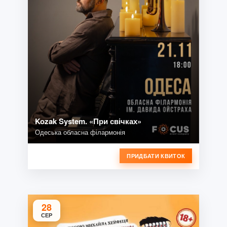
Kozak System. «При свічках»
Одеська обласна філармонія
ПРИДБАТИ КВИТОК
28
СЕР