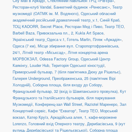
City Mall в Аркадії
,
Стеклянний павільйон ТРЦ «Рів'єра»
,
Ресторан-клуб Vandal
,
Банкетний будинок «Ренесанс»
,
Театр
музкомедії (ОАТМК ім. М. Водяного)
,
Одеський обласний
академічний російський драматичний театр_v.1
,
Синій Краб
,
ТОЦ KADORR
,
Secret Place
,
Ресторан Мед і Пиво
,
Театр ТЕО
,
Barbell Baza
,
Привокзальна пл., 2
,
Kukla Art Space
,
Український театр_Одеса v.1
,
Готель Marlin
,
Пляж «Аркадія»
,
Одеса (7 км)
,
Місце збирання вул. Старопортофранківська,
24/1
,
Літній театр «Міськсад»
,
Літня концертна арена
МОРВОКЗАЛ
,
Odessa Factory Group
,
Одеський Центр
Каякінгу
,
Louder Hub
,
Територія Одеської кіностудії
,
Приморський бульвар, 7 (біля пам'ятника Дюку де Рішельє)
,
Галерея Underground
,
Преображенська, 25 (пам'ятник Вірі
Холодній)
,
Соборна площа, біля входу до Собору
,
Французький бульвар, 32 (вхід із Шампанського провулка)
,
Кут
Французького та Італійського бульварів, біля паркування
Музкомедії
,
Конференц-зал Wall Street
,
Raziotel Маренеро
,
Зал
Концертний сервіс
,
Кафе "Екватор"
,
Театр ТЕО
,
Морський
вокзал, Катер Круїз
,
Аркадійська алея, 1, кафе-морожене
Lorenzo
,
Головний вхід Оперного театру
,
Дерибасівська, 9 (кут
вулиць Дерибасівської та Рішельєвської)
,
Соборна площа