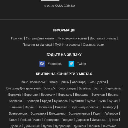
© 2026 KASA.COM.UA
ІНФОРМАЦІЯ
Про нас
Як придбати квиток
Як повернути кошти
Доставка і оплата
Питання та відповіді
Публічна оферта
Організаторам
БУДЬТЕ НА ЗВ'ЯЗКУ
Facebook
Twitter
КВИТКИ НА КОНЦЕРТИ У МІСТАХ
Івано-Франківськ
Ізмаїл
Ірпінь
Авангард
Біла Церква
Білгород-Дністровський
Білогір'я
Білогородка
Біляївка
Балта
Баришівка
Бердичів
Берегово
Бережани
Березань
Бершадь
Богуслав
Борзна
Бориспіль
Бровари
Броди
Буковель
Бурштин
Буськ
Буча
Бучач
Вінниця
Вараш
Васильків
Ватутіне
Верхньодніпровськ
Вишгород
Вознесенськ
Володарка
Володимир
Володимирець
Гадяч
Гайворон
Галич
Горішні Плавні
Городище
Городок
Деражня
Диканька
Дніпро
Долина
Долинське
Дубно
Дубровиця
Дунаївці
Жашків
Житомир