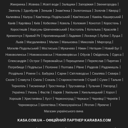
Жмеринка
Жовква
Жовті води
Заліщики
Запоріжжя
Звенигородка
Звягель
Здолбунів
Зеньків
Знам'янка
Золотоноша
Золочів
Ківерці
Калинівка
Калуш
Кам'янець-Подільський
Кам'янське
Камінь-Каширський
Канів
Карлівка
Київ
Кобеляки
Ковель
Коломия
Конотоп
Коростень
Коростишів
Корсунь-Шевченківський
Костопіль
Котельва
Красилів
Кременчук
Кривий Ріг
Кропивницький
Ладижин
Лохвиця
Лубни
Луцьк
Львів
Магдалинівка
Малин
Маньковка
Миколаїв
Миргород
Могилів-Подольський
Мостиська
Мукачево
Ніжин
Нетішин
Новий Буг
Нововолинськ
Новомосковськ
Новояворівськ
Обухів
Ові́діополь
Одеса
Олександрія
Острог
Первомайськ
Перещепине
Переяслав
Пирятин
Погребище
Подільськ
Полонне
Полтава
Рівне
Радехів
Радомишль
Роздільна
Ромни
с. Бабурка
Сарни
Світловодськ
Свалява
Сквира
Сколе
Славута
Сміла
Сокаль
Старокостянтинів
Стрий
Суми
Тальне
Тернопіль
Тисмениця
Тростянець
Трускавець
Тульчин
Ужгород
Українка
Умань
Фастів
Харків
Хмільник
Хмельницький
Хорол
Хорошів
Христинівка
Хуст
Червоноград
Черкаси
Чернівці
Чернігів
Чорноморськ
Шепетівка
Южноукраїнськ
Яготин
Яремче
Магазин українського вина
KASA.COM.UA – ОФІЦІЙНИЙ ПАРТНЕР KARABAS.COM