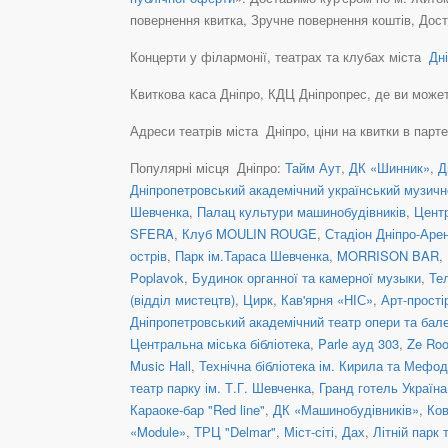
повернення квитка, Зручне повернення коштів, Дост
Концерти у філармонії, театрах та клубах міста
Дні
Квиткова каса Дніпро, КДЦ Дніпропрес, де ви можете 
Адреси театрів міста Дніпро, ціни на квитки в парт
Популярні місця Дніпро:
Тайм Аут
,
ДК «Шинник»
,
Д
Дніпропетровський академічний український музичн
Шевченка
,
Палац культури машинобудівників
,
Центр
SFERA
,
Клуб MOULIN ROUGE
,
Стадіон Дніпро-Аре
острів
,
Парк ім.Тараса Шевченка
,
MORRISON BAR
,
Poplavok
,
Будинок органної та камерної музыки
,
Те
(відділ мистецтв)
,
Цирк
,
Кав'ярня «НІС»
,
Арт-прості
Дніпропетровський академічний театр опери та бал
Центральна міська бібліотека
,
Parle ауд 303
,
Ze Ro
Music Hall
,
Технічна бібліотека ім. Кирила та Мефод
театр парку ім. Т.Г. Шевченка
,
Гранд готель Україна
Караоке-бар "Red line"
,
ДК «Машинобудівників»
,
Ков
«Module»
,
ТРЦ "Delmar"
,
Міст-сіті, Дах
,
Літній парк 