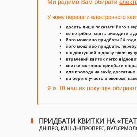
Ми радимо Вам обирати
елект
У чому переваги електронного кви
досить лише
показати його з е
не потрібно навіть виходити з д
його можливо придбати 24 години
його можливо придбати, перебув
він доступний відразу після куп
втрачений квиток легко віднови
квитки можливо придбати відраз
для проходу на захід достатньо
ви берете участь в економії папер
9 із 10 наших покупців обирают
ПРИДБАТИ КВИТКИ НА «ТЕАТ
ДНІПРО, КДЦ ДНІПРОПРЕС, ВУЛ.ЄРМОЛОВО