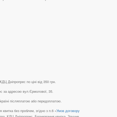
КДЦ Дніпропрес по ціні від 350 грн.
ес за адресою вул.Єрмолової, 35.
Україні післяплатою або передоплатою.
квитка без проблем, згідно з п.6 «
Умов договору
ніпро, КДЦ Дніпропрес, Бронювання квитка, Зручне