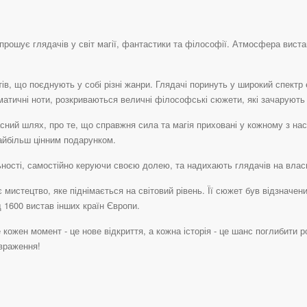
апрошує глядачів у світ магії, фантастики та філософії. Атмосфера вис
, що поєднують у собі різні жанри. Глядачі поринуть у широкий спектр е
матичні ноти, розкриваються величні філософські сюжети, які зачарують
ний шлях, про те, що справжня сила та магія приховані у кожному з нас
айбільш цінним подарунком.
льності, самостійно керуючи своєю долею, та надихають глядачів на влас
 мистецтво, яке піднімається на світовий рівень. Її сюжет був відзначе
 1600 вистав інших країн Європи.
 кожен момент - це нове відкриття, а кожна історія - це шанс поглибити р
враження!