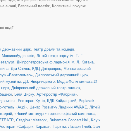
а e-mail, Безпечний платіж, Колективні покупки.
ші події.
й державний цирк
,
Театр драми та комедії
,
 Машинобудівників
,
Літній театр парку ім. Т. Г.
еталург
,
Дніпропетровська філармонія ім. Л. Когана
,
вина
,
Дім Спілок
,
КДЦ Дніпропрес
,
Монастирський
клуб «Бартоломео»
,
Дніпровський державний цирк
,
ий музей ім. Д.І. Яворницького
,
Медіа-Холл кімната 21
 цирк
,
Дніпровський державний театр ляльок
,
башної
,
Біля Цирку
,
Арт-простір «Фабрика»
,
івників»
,
Ресторан Хутір
,
КДК Кайдацький
,
Poplavok
р-готель «Абрі»
,
Центр Розвитку Людини AWAKE
,
Літній
икадній
,
«Новий металург» торгово-офісний комплекс
,
ЕТЕАТР
,
Стадіон "Метеор"
,
Bubamara Concert Hall
,
Клуб
Ресторан «Сафарі»
,
Караван
,
Парк ім. Лазаря Глобі
,
Зал