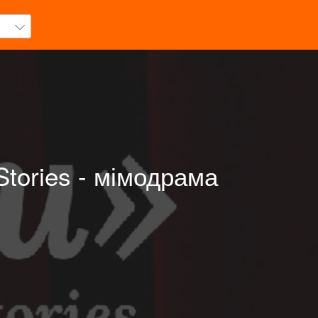
tories - мімодрама