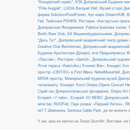
"Концертний сервіс"
,
КЗК Дніпровський Будинок ми
"Ріба Андрій"
,
LUCIA Banquet Hall
,
Музей історії Дні
ферма SokolovoFoodForest
,
Арт-кафе DreamHUB
,
B
Гай
,
Teahouse PSHKN
,
Ресторан «Каструлька праск
Днепровская Филармония
,
Fabrica business center
,
Berlin Beer Club
,
БК Машинобудівельників
,
Дніпровс
"Десь Тут"
,
Дніпровський академічний театр драми і
Creative Club Bartolomeo
,
Дніпровський академічний 
Будинок Архітектора (Дніпро)
,
ж/м Придніпровськ Ф
«Пассаж»
,
Ресторан «Qartuli»
,
Дніпровський художн
Літня тераса «Kastrulka | Everest Bar»
,
Концерт Хол 
простір «СВІТЛО» в First Wave
,
NobelMuseHall
,
Дніп
MOVA простір
,
Меморіальний будинок-музей Дмитр
телеканалу
,
Концерт Холл Опера (Opera Concert Hal
Сірий зал Дніпропетровської філармонії
,
Dnipro Art 
Ecopark «7 nebo»
,
Ecopark VII NEBO
,
Дніпровський 
wine bar
,
ROOF42
,
Парк розваг «Перший Легіон»
,
ПК
імТ.Г.Шевченка
,
Sentosa Cable Park
, де ви можете 
У нас ціна на квитки на Театр GlumArt. Вистава «мі.МИ