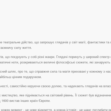
 театральне дійство, що запрошує глядачів у світ магії, фантастики та
таємничу силу життя.
, що поєднують у собі різні жанри. Глядачі поринуть у широкий спектр е
матичні ноти, розкриваються величні філософські сюжети, які зачарують
ний шлях, про те, що справжня сила та магія приховані у кожному з нас
айбільш цінним подарунком.
льності, самостійно керуючи своєю долею, та надихають глядачів на влас
 мистецтво, яке піднімається на світовий рівень. Її сюжет був відзначе
 1600 вистав інших країн Європи.
 кожен момент - це нове відкриття, а кожна історія - це шанс поглибити р