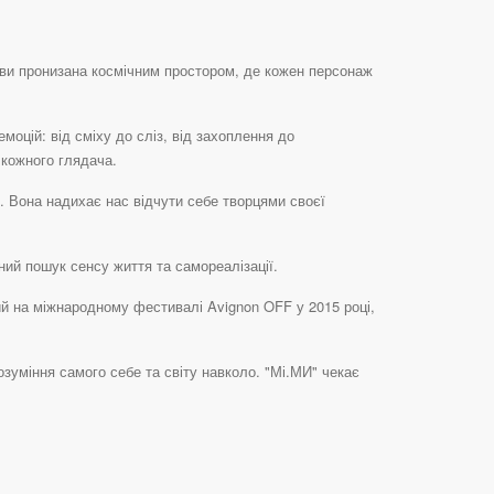
тави пронизана космічним простором, де кожен персонаж
моцій: від сміху до сліз, від захоплення до
 кожного глядача.
. Вона надихає нас відчути себе творцями своєї
ний пошук сенсу життя та самореалізації.
ний на міжнародному фестивалі Avignon OFF у 2015 році,
озуміння самого себе та світу навколо. "Мі.МИ" чекає