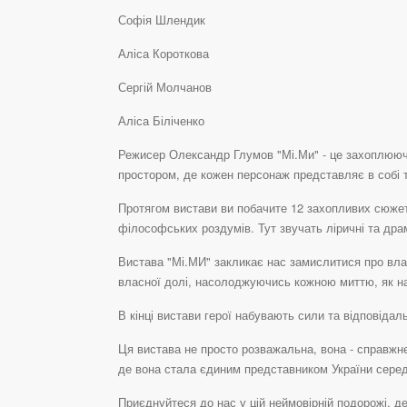
Софія Шлендик
Аліса Короткова
Сергій Молчанов
Аліса Біліченко
Режисер Олександр Глумов "Мі.Ми" - це захоплююче
простором, де кожен персонаж представляє в собі 
Протягом вистави ви побачите 12 захопливих сюжетів
філософських роздумів. Тут звучать ліричні та дра
Вистава "Мі.МИ" закликає нас замислитися про влас
власної долі, насолоджуючись кожною миттю, як н
В кінці вистави герої набувають сили та відповіда
Ця вистава не просто розважальна, вона - справжнє
де вона стала єдиним представником України серед
Приєднуйтеся до нас у цій неймовірній подорожі, де