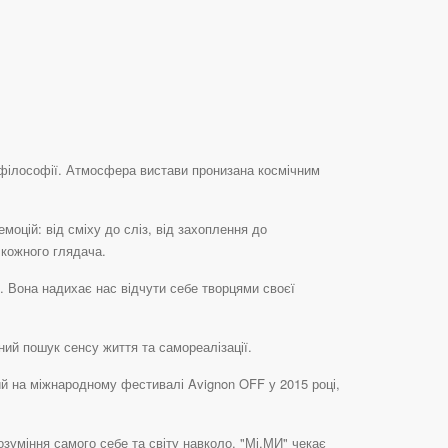
 філософії. Атмосфера вистави пронизана космічним
моцій: від сміху до сліз, від захоплення до
 кожного глядача.
. Вона надихає нас відчути себе творцями своєї
ний пошук сенсу життя та самореалізації.
ний на міжнародному фестивалі Avignon OFF у 2015 році,
озуміння самого себе та світу навколо. "Мі.МИ" чекає