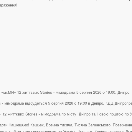
враження!
«мі.МИ» 12 життєвих Stories - мімодрама 5 серпня 2026 о 19:00, Дніпро, 
s - мімодрама відбудеться 5 серпня 2026 о 19:00 в Дніпро, КДЦ Дніпропр
» 12 життєвих Stories - мімодрама по місту Дніпро та Новою поштою по 
рти Нацкешбек! Кешбек, Вовина тисяча, Тисяча Зеленського. Повернення 
иру та будь-яким перевізником по Україні. Послуги: Купівля квитка в Д