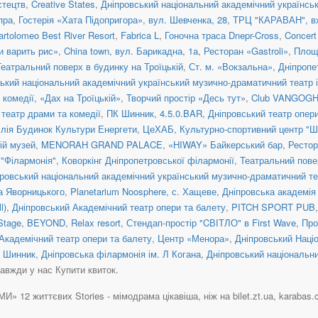
стецтв
,
Creative States
,
Дніпровський національний академічний українсь
пра
,
Гостерія «Хата Підопригора»
,
вул. Шевченка, 28
,
ТРЦ "КАРАВАН", в
artolomeo Best River Resort
,
Fabrica L
,
Гоночна траса Dnepr-Cross
,
Concert
и варить рис»
,
China town, вул. Барикадна, 1а
,
Ресторан «Gastroli»
,
Площа
Театральний поверх в будинку на Троїцькій
,
Ст. м. «Вокзальна»
,
Дніпропе
ький національний академічний український музично-драматичний театр і
 комедії
,
«Дах на Троїцькій»
,
Творчий простір «Десь тут»
,
Club VANGOG
театр драми та комедії
,
ПК Шинник
,
4.5.0.BAR
,
Дніпровський театр опер
ілія Будинок Культури Енергети
,
ЦеХАБ
,
Культурно-спортивний центр "Ш
ій музей
,
MENORAH GRAND PALACE
,
«HIWAY» Байкерський бар
,
Рестор
"Філармонія"
,
Коворкінг Дніпропетровської філармонії
,
Театральний пове
ровський національний академічний український музично-драматичний те
а Яворницького
,
Planetarium Noosphere
,
с. Хащеве
,
Дніпровська академія
l)
,
Дніпровський Академічний театр опери та балету
,
PITCH SPORT PUB
Stage
,
BEYOND
,
Relax resort
,
Стендап-простір "CВІТЛО" в First Wave
,
Про
Академічний театр опери та балету
,
Центр «Менора»
,
Дніпровський Наці
 Шинник
,
Дніпровська філармонія ім. Л Когана
,
Дніпровський національн
завжди у нас Купити квиток.
» 12 життєвих Stories - мімодрама цікавіша, ніж на bilet.zt.ua, karabas.com