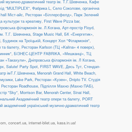
кий музично-драматичний театр ім. Т.Г.Шевченка
,
Кафе
хід "MULTIPLEX"
,
Фабрика L
,
Село Соколове, органічна
 hall Міст-айс
,
Ресторан «Біллерсфелд»
,
Парк Зелений
 культури та креативу
,
First Wave Pizza bar
,
тровська філармонія ім. Л.Когана
,
Арт-простір Floyd
,
м. Т.Г. Шевченка
,
Stage Music Hall
,
БК «Енергетик»
,
H
,
Будинок на Троїцькій
,
Концерт Хол "Філармонія"
,
и та балету
,
Ресторан Karlson (ТЦ «Kalina» 4 поверх)
,
инник"
,
БІЗНЕС-ЦЕНТР FABRIKA
,
«Мешканці», ТЦ
ан «Такахули»
,
Дніпровська філармонія ім. Л Когана
,
рх
,
Salute! Party Spot
,
FIRST WAVE
,
Десь Тут
,
Стендап-
атр імТ.Г.Шевченка
,
Menorah Grand Hall
,
White Beach
,
 музики
,
Lake Park
,
Ресторан «Кузен»
,
Dnipto TV. Студія
,
Ресторан Roadhouse
,
Підпілля Махно (Махно ПАБ)
,
стір "Sky"
,
Morrison Bar
,
Menorah Center, Sinai Hall
,
ональний Академічний театр опери та балету
,
PORT
ий академічний український музично-драматичний театр
, concert.ua, internet-bilet.ua, kasa.in.ua!