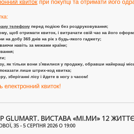
ронний квиток
при покупці та отримати його одра
тка:
крану телефону
перед подією без роздруковування;
ому, щоб отримати квиток, і витрачати свій час на його офор
 на добу 365 днів на рік з будь-якого гаджету;
аючи навіть за межами країни;
ування;
ти;
у, як тільки вони з'явилися у продажу, обравши найкращі міс
 показати лише штрих-код квитка;
у, зберіганні лісу і йдете в ногу з часом!
ь електронний квиток!
Р GLUMART. ВИСТАВА «МІ.МИ» 12 ЖИТТЄ
Ї, 35 - 5 СЕРПНЯ 2026 О 19:00