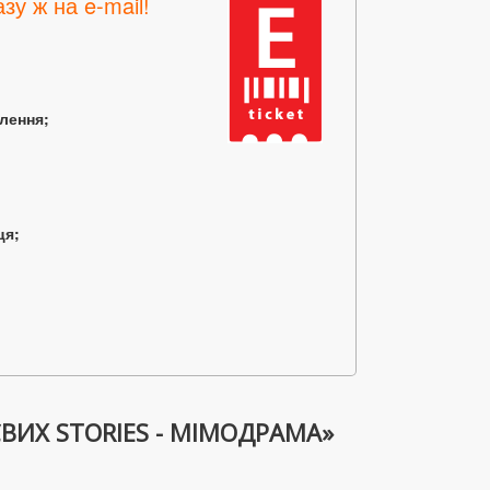
зу ж на e-mail!
млення;
ця;
ВИХ STORIES - МІМОДРАМА»