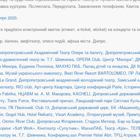
авка кур'єром, Післяплата, Передплата, Замовлення телефоном, Квиток н
про 2023
.
придбати електронний квиток (етикет, e-ticket, eticket) на концерти та ін
ер, балкон, амфітеатр, описи подій, афіша міста Дніпро.
ніпропетровський Академічний Театр Опери та балету
,
Дніпропетровськи
о-драматичний театр ім. Т.Г. Шевченка
,
OPERA Club
,
Центр "Менора"
,
ДК
 Менора, Будинок Пчолкіна
,
МАХНО ПАБ
,
Палац дітей та юнацтва
,
ДК М
на
,
Музей українського живопису
,
Best River Resort BARTOLOMEO
,
ПР Ла
Le Grand
,
Дніпропетровський академічний молодіжний театр
,
Заміський 
летеатр
,
RIO club
,
Арт-центр Квартира
,
Центр конференцій Parle
,
Історичн
р Fabrika
,
НЦАВМ ім. А. М. Макарова
,
KACHELI
,
Дніпровський державний
ету
,
Trans Force
,
Фестивальний причал
,
Ландшафтний парк Світлані Куль
oms
,
ПК Північний
,
Club 13
,
Дніпровський державний цирк
,
БК «Машинобуд
ія
,
Gogol Hub
,
Hotel Reikartz
,
Visart Academy
,
Літературний музей
,
Прем'є
,
Ostrov River Club
,
Дніпровська Філармонія
,
Стадіон Метеор
,
Бар на Бар
оркінг «Soft Work»
,
Кінотеатр «Супутник»
,
МахноПАБ
,
Театр «Крік»
,
ТЕЛ
театру ім. Т.Г. Шевченка
,
Конференц-зал Premier Hotel Abri
,
ТРЦ Атріум, 