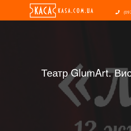
(097
Театр GlumArt. Ви