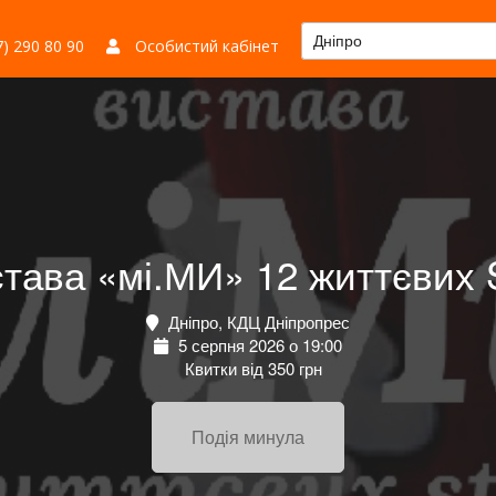
Дніпро
) 290 80 90
Особистий кабінет
става «мі.МИ» 12 життєвих S
Дніпро, КДЦ Дніпропрес
5 серпня 2026 о 19:00
Квитки від 350 грн
Подія минула