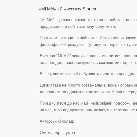
«Мі.МИ» 12 життєвих Stories
"Мі.Ми" - це захоплююче театральне дійство, що з
представляє в собі таємничу силу життя.
Протягом вистави ви побачите 12 захопливих сюжетів
філософських роздумів. Тут звучать ліричні та дра
Вистава "Мі.МИ" закликає нас замислитися про влас
власної долі, насолоджуючись кожною миттю, як н
В кінці вистави герої набувають сили та відповіда
Ця вистава не просто розважальна, вона - справжнє
де вона стала єдиним представником України серед
Приєднуйтеся до нас у цій неймовірній подорожі, де
на вас, щоб подарувати вам незабутнє театральне 
Акторський склад:
Олександр Глумов