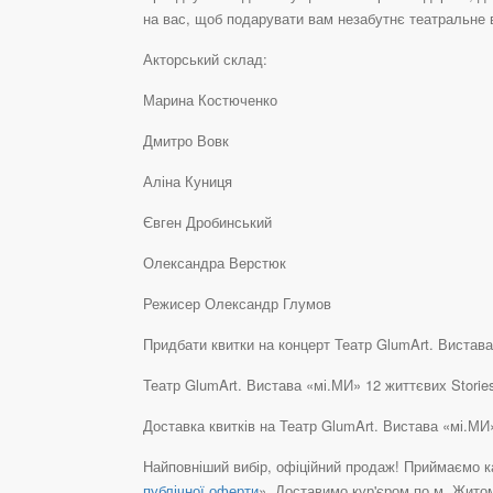
на вас, щоб подарувати вам незабутнє театральне 
Акторський склад:
Марина Костюченко
Дмитро Вовк
Аліна Куниця
Євген Дробинський
Олександра Верстюк
Режисер Олександр Глумов
Придбати квитки на концерт Театр GlumArt. Вистава 
Театр GlumArt. Вистава «мі.МИ» 12 життєвих Storie
Доставка квитків на Театр GlumArt. Вистава «мі.МИ
Найповніший вибір, офіційний продаж! Приймаємо ка
публічної оферти
». Доставимо кур'єром по м. Житом