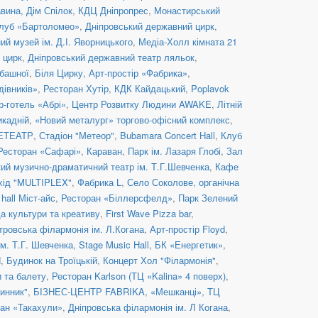
вина
,
Дім Спілок
,
КДЦ Дніпропрес
,
Монастирський
клуб «Бартоломео»
,
Дніпровський державний цирк
,
ий музей ім. Д.І. Яворницького
,
Медіа-Холл кімната 21
 цирк
,
Дніпровський державний театр ляльок
,
башної
,
Біля Цирку
,
Арт-простір «Фабрика»
,
івників»
,
Ресторан Хутір
,
КДК Кайдацький
,
Poplavok
р-готель «Абрі»
,
Центр Розвитку Людини AWAKE
,
Літній
икадній
,
«Новий металург» торгово-офісний комплекс
,
ЕТЕАТР
,
Стадіон "Метеор"
,
Bubamara Concert Hall
,
Клуб
Ресторан «Сафарі»
,
Караван
,
Парк ім. Лазаря Глобі
,
Зал
кий музично-драматичний театр ім. Т.Г.Шевченка
,
Кафе
хід "MULTIPLEX"
,
Фабрика L
,
Село Соколове, органічна
 hall Міст-айс
,
Ресторан «Біллерсфелд»
,
Парк Зелений
 культури та креативу
,
First Wave Pizza bar
,
тровська філармонія ім. Л.Когана
,
Арт-простір Floyd
,
м. Т.Г. Шевченка
,
Stage Music Hall
,
БК «Енергетик»
,
H
,
Будинок на Троїцькій
,
Концерт Хол "Філармонія"
,
и та балету
,
Ресторан Karlson (ТЦ «Kalina» 4 поверх)
,
инник"
,
БІЗНЕС-ЦЕНТР FABRIKA
,
«Мешканці», ТЦ
ан «Такахули»
,
Дніпровська філармонія ім. Л Когана
,