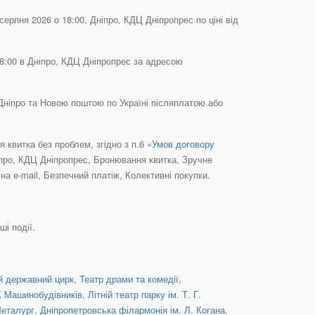
серпня 2026 о 18:00, Дніпро, КДЦ Дніпропрес по ціні від
 18:00 в Дніпро, КДЦ Дніпропрес за адресою
у Дніпро та Новою поштою по Україні післяплатою або
квитка без проблем, згідно з п.6 «
Умов договору
ніпро, КДЦ Дніпропрес, Бронювання квитка, Зручне
а e-mail, Безпечний платіж, Колективні покупки.
ші події.
й державний цирк
,
Театр драми та комедії
,
 Машинобудівників
,
Літній театр парку ім. Т. Г.
еталург
,
Дніпропетровська філармонія ім. Л. Когана
,