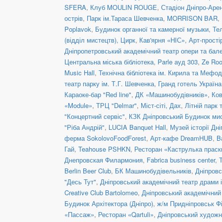
SFERA
,
Клуб MOULIN ROUGE
,
Стадіон Дніпро-Аре
острів
,
Парк ім.Тараса Шевченка
,
MORRISON BAR
,
Poplavok
,
Будинок органної та камерної музыки
,
Те
(відділ мистецтв)
,
Цирк
,
Кав'ярня «НІС»
,
Арт-прості
Дніпропетровський академічний театр опери та бал
Центральна міська бібліотека
,
Parle ауд 303
,
Ze Ro
Music Hall
,
Технічна бібліотека ім. Кирила та Мефод
театр парку ім. Т.Г. Шевченка
,
Гранд готель Україна
Караоке-бар "Red line"
,
ДК «Машинобудівників»
,
Ков
«Module»
,
ТРЦ "Delmar"
,
Міст-сіті, Дах
,
Літній парк 
"Концертний сервіс"
,
КЗК Дніпровський Будинок ми
"Ріба Андрій"
,
LUCIA Banquet Hall
,
Музей історії Дні
ферма SokolovoFoodForest
,
Арт-кафе DreamHUB
,
B
Гай
,
Teahouse PSHKN
,
Ресторан «Каструлька праск
Днепровская Филармония
,
Fabrica business center
,
Berlin Beer Club
,
БК Машинобудівельників
,
Дніпровс
"Десь Тут"
,
Дніпровський академічний театр драми і
Creative Club Bartolomeo
,
Дніпровський академічний 
Будинок Архітектора (Дніпро)
,
ж/м Придніпровськ Ф
«Пассаж»
,
Ресторан «Qartuli»
,
Дніпровський художн