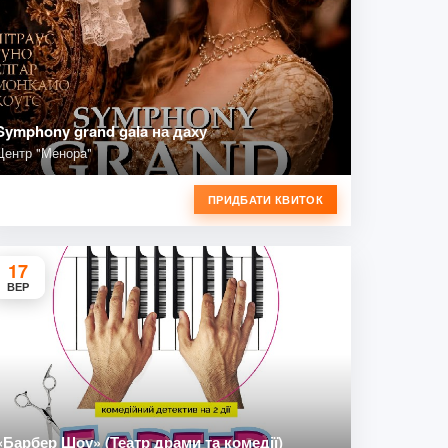
Symphony grand gala на даху
Центр "Менора"
ПРИДБАТИ КВИТОК
17
ВЕР
«Барбер Шоу» (Театр драми та комедії)