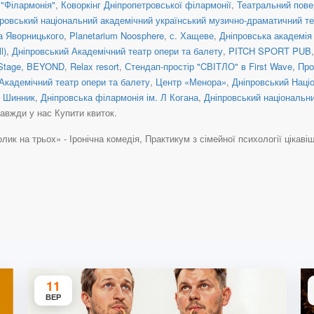
"Філармонія"
,
Коворкінг Дніпропетровської філармонії
,
Театральний пове
ровський національний академічний український музично-драматичний те
а Яворницького
,
Planetarium Noosphere
,
с. Хащеве
,
Дніпровська академія
l)
,
Дніпровський Академічний театр опери та балету
,
PITCH SPORT PUB
Stage
,
BEYOND
,
Relax resort
,
Стендап-простір "CВІТЛО" в First Wave
,
Про
Академічний театр опери та балету
,
Центр «Менора»
,
Дніпровський Наці
 Шинник
,
Дніпровська філармонія ім. Л Когана
,
Дніпровський національн
завжди у нас Купити квиток.
ик на трьох» - Іронічна комедія, Практикум з сімейної психології цікавіша, 
11
ВЕР