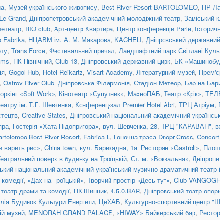
на
,
Музей українського живопису
,
Best River Resort BARTOLOMEO
,
ПР Ла
Le Grand
,
Дніпропетровський академічний молодіжний театр
,
Заміський 
летеатр
,
RIO club
,
Арт-центр Квартира
,
Центр конференцій Parle
,
Історичн
р Fabrika
,
НЦАВМ ім. А. М. Макарова
,
KACHELI
,
Дніпровський державний
ету
,
Trans Force
,
Фестивальний причал
,
Ландшафтний парк Світлані Куль
oms
,
ПК Північний
,
Club 13
,
Дніпровський державний цирк
,
БК «Машинобуд
ія
,
Gogol Hub
,
Hotel Reikartz
,
Visart Academy
,
Літературний музей
,
Прем'є
,
Ostrov River Club
,
Дніпровська Філармонія
,
Стадіон Метеор
,
Бар на Бар
оркінг «Soft Work»
,
Кінотеатр «Супутник»
,
МахноПАБ
,
Театр «Крік»
,
ТЕЛ
театру ім. Т.Г. Шевченка
,
Конференц-зал Premier Hotel Abri
,
ТРЦ Атріум, 
стецтв
,
Creative States
,
Дніпровський національний академічний українсь
пра
,
Гостерія «Хата Підопригора»
,
вул. Шевченка, 28
,
ТРЦ "КАРАВАН", в
artolomeo Best River Resort
,
Fabrica L
,
Гоночна траса Dnepr-Cross
,
Concert
и варить рис»
,
China town, вул. Барикадна, 1а
,
Ресторан «Gastroli»
,
Площа
Театральний поверх в будинку на Троїцькій
,
Ст. м. «Вокзальна»
,
Дніпропе
ький національний академічний український музично-драматичний театр і
 комедії
,
«Дах на Троїцькій»
,
Творчий простір «Десь тут»
,
Club VANGOG
театр драми та комедії
,
ПК Шинник
,
4.5.0.BAR
,
Дніпровський театр опер
ілія Будинок Культури Енергети
,
ЦеХАБ
,
Культурно-спортивний центр "Ш
ій музей
,
MENORAH GRAND PALACE
,
«HIWAY» Байкерський бар
,
Рестор