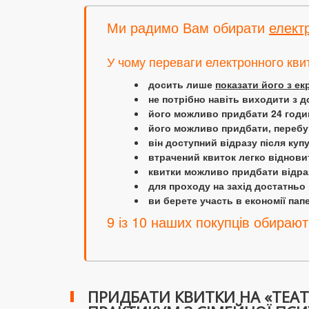
Ми радимо Вам обирати
елект
У чому переваги електронного кви
досить лише
показати його з е
не потрібно навіть виходити з д
його можливо придбати 24 години
його можливо придбати, перебув
він доступний відразу після куп
втрачений квиток легко віднови
квитки можливо придбати відраз
для проходу на захід достатньо
ви берете участь в економії папер
9 із 10 наших покупців обирают
ПРИДБАТИ КВИТКИ НА «ТЕАТР