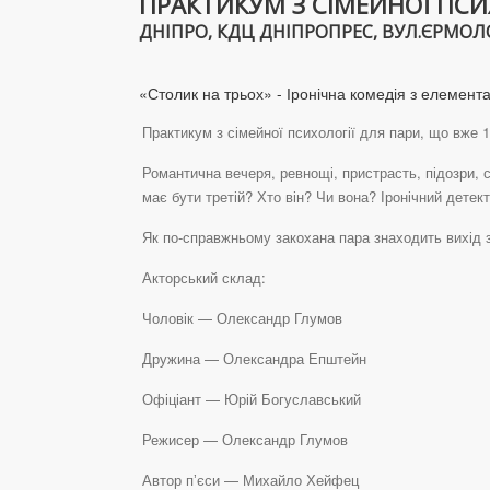
ПРАКТИКУМ З СІМЕЙНОЇ ПСИ
ДНІПРО, КДЦ ДНІПРОПРЕС, ВУЛ.ЄРМОЛОВО
«Столик на трьох» - Іронічна комедія з елемент
Практикум з сімейної психології для пари, що вже 1
Романтична вечеря, ревнощі, пристрасть, підозри, 
має бути третій? Хто він? Чи вона? Іронічний детек
Як по-справжньому закохана пара знаходить вихід з 
Акторський склад:
Чоловік — Олександр Глумов
Дружина — Олександра Епштейн
Офіціант — Юрій Богуславський
Режисер — Олександр Глумов
Автор пʼєси — Михайло Хейфец