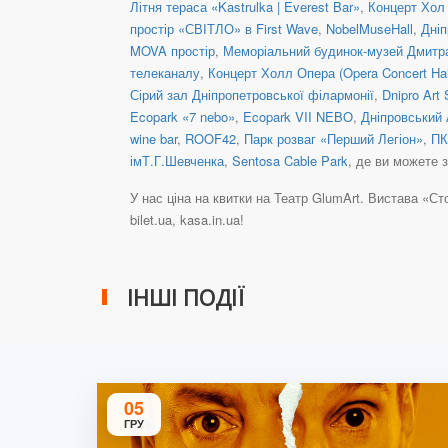
Літня тераса «Kastrulka | Everest Bar»
,
Концерт Хол 
простір «СВІТЛО» в First Wave
,
NobelMuseHall
,
Дніп
MOVA простір
,
Меморіальний будинок-музей Дмитр
телеканалу
,
Концерт Холл Опера (Opera Concert Hal
Сірий зал Дніпропетровської філармонії
,
Dnipro Art 
Ecopark «7 nebo»
,
Ecopark VII NEBO
,
Дніпровський 
wine bar
,
ROOF42
,
Парк розваг «Перший Легіон»
,
ПК
імТ.Г.Шевченка
,
Sentosa Cable Park
, де ви можете 
У нас ціна на квитки на Театр GlumArt. Вистава «Стол
bilet.ua, kasa.in.ua!
ІНШІ ПОДІЇ
05
ГРУ