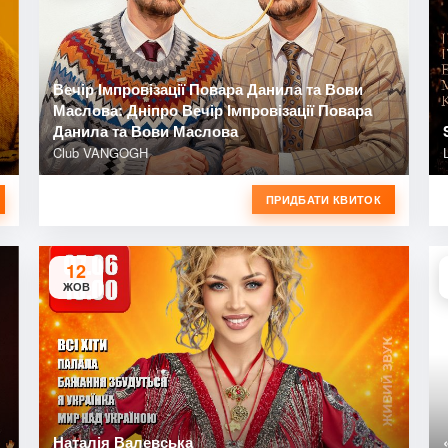
Вечір Імпровізації Повара Данила та Вови
Маслова: Дніпро Вечір Імпровізації Повара
Данила та Вови Маслова
Club VANGOGH
ПРИДБАТИ КВИТОК
12
ЖОВ
Наталія Валевська