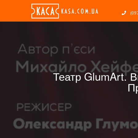
(097
Театр GlumArt. В
Пр