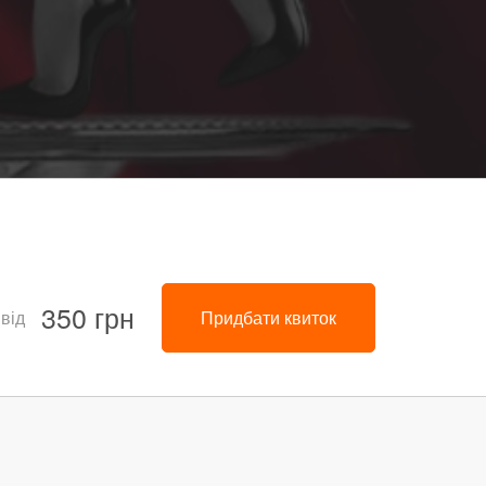
350 грн
 від
Придбати квиток