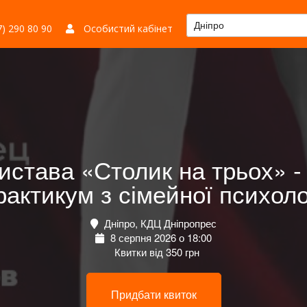
Дніпро
) 290 80 90
Особистий кабінет
истава «Столик на трьох» - 
актикум з сімейної психоло
Дніпро, КДЦ Дніпропрес
8 серпня 2026 о 18:00
Квитки від 350 грн
Придбати квиток