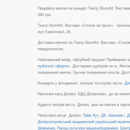
Придбати квитки на концерт Театр GlumArt. Вистава 
350 грн.
Театр GlumArt. Вистава «Столик на трьох» - Іронічн
вул.Єрмолової, 35.
Доставка квитків на Театр GlumArt. Вистава «Столик
передоплатою.
Найповніший вибір, офіційний продаж! Приймаємо ка
публічної оферти
». Доставимо кур'єром по м. Житом
повернення квитка, Зручне повернення коштів, Дост
Концерти у філармонії, театрах та клубах міста
Дні
Квиткова каса Дніпро, КДЦ Дніпропрес, де ви можете 
Адреси театрів міста Дніпро, ціни на квитки в парт
Популярні місця Дніпро:
Тайм Аут
,
ДК «Шинник»
,
Д
Дніпропетровський академічний український музичн
Шевченка
,
Палац культури машинобудівників
,
Центр