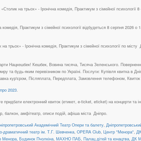
«Столик на трьох» - Іронічна комедія, Практикум з сімейної психології 8 
а комедія, Практикум з сімейної психології відбудеться 8 серпня 2026 о
 на трьох» - Іронічна комедія, Практикум з сімейної психології по міст
рти Нацкешбек! Кешбек, Вовина тисяча, Тисяча Зеленського. Повернення 
иру та будь-яким перевізником по Україні. Послуги: Купівля квитка в Д
авка кур'єром, Післяплата, Передплата, Замовлення телефоном, Квиток н
про 2023
.
придбати електронний квиток (етикет, e-ticket, eticket) на концерти та ін
ер, балкон, амфітеатр, описи подій, афіша міста Дніпро.
ніпропетровський Академічний Театр Опери та балету
,
Дніпропетровськи
о-драматичний театр ім. Т.Г. Шевченка
,
OPERA Club
,
Центр "Менора"
,
ДК
 Менора, Будинок Пчолкіна
,
МАХНО ПАБ
,
Палац дітей та юнацтва
,
ДК М