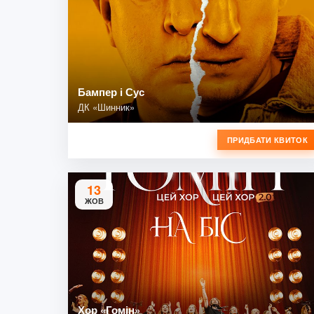
Бампер і Сус
ДК «Шинник»
ПРИДБАТИ КВИТОК
13
ЖОВ
Хор «Гомін»