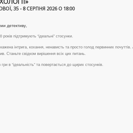
ХОЛОГІЇ»
Ї, 35 - 8 СЕРПНЯ 2026 О 18:00
ами детективу,
0 років підтримують “ідеальні” стосунки.
скажена інтрига, кохання, ненависть та просто голод первинних почуттів.
тив. Станьте свідком вирішення всіх цих питань.
гри в “ідеальність” та повертається до щирих стосунків.