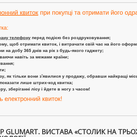
ронний квиток
при покупці та отримати його одра
тка:
крану телефону
перед подією без роздруковування;
ому, щоб отримати квиток, і витрачати свій час на його офор
 на добу 365 днів на рік з будь-якого гаджету;
аючи навіть за межами країни;
ування;
ти;
у, як тільки вони з'явилися у продажу, обравши найкращі міс
 показати лише штрих-код квитка;
у, зберіганні лісу і йдете в ногу з часом!
ь електронний квиток!
 GLUMART. ВИСТАВА «СТОЛИК НА ТРЬОХ»