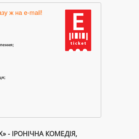
зу ж на e-mail!
млення;
ця;
 - ІРОНІЧНА КОМЕДІЯ,