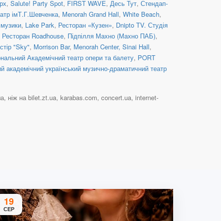
рх
,
Salute! Party Spot
,
FIRST WAVE
,
Десь Тут
,
Стендап-
атр імТ.Г.Шевченка
,
Menorah Grand Hall
,
White Beach
,
 музики
,
Lake Park
,
Ресторан «Кузен»
,
Dnipto TV. Студія
,
Ресторан Roadhouse
,
Підпілля Махно (Махно ПАБ)
,
стір "Sky"
,
Morrison Bar
,
Menorah Center, Sinai Hall
,
ональний Академічний театр опери та балету
,
PORT
ий академічний український музично-драматичний театр
ніж на bilet.zt.ua, karabas.com, concert.ua, internet-
19
СЕР